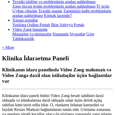
Texniki tələblər və problemlərin aradan qaldırılması
Zəng öncəsi testdə problemlərin aradan qaldırılması
İT üçün
Uyğun cihazlar
Texniki əsaslar
Zənginizlə bağlı problemlərin
aradan qaldırılması
Kömək lazımdır?
Xüsusi portallar
Yaşlılara Qulluq Portalı
İlkin Səhiyyə Portalı
Video Zəng haqqında
Məqalələr və nümunələr
Haqqında
Siyasətlər
Giriş
Təhlükəsizlik
+ More
Klinika İdarəetmə Paneli
Klinikanın idarə panelində Video Zəng məlumatı və
Video Zəngə daxil olan istifadəçilər üçün bağlantılar
var
Klinikan
ı
n
idar
ə
paneli
b
ü
t
ü
n
Video
Z
ə
ng
hesab
sahibl
ə
ri
daxil
olduqda
v
ə
klinikalar
ı
na
daxil
olduqda
onlar
ü
ç
ü
n
defolt
a
ç
ı
l
ı
ş
s
ə
hif
ə
si
kimi
t
ə
yin
edil
ə
bil
ə
r
.
O
,
elanlar
ı
n
f
ı
rlanan
karuselini
v
ə
faydal
ı
Resurs
M
ə
rk
ə
zi
ba
ğ
lant
ı
lar
ı
n
ı
t
ə
min
edir
.
G
ö
zl
ə
m
ə
zonas
ı
na
v
ə
otaqlara
s
ü
r
ə
tli
ke
ç
idl
ə
r
,
el
ə
c
ə
d
ə
g
ö
zl
ə
m
ə
zonas
ı
nda
z
ə
ng
ed
ə
nin