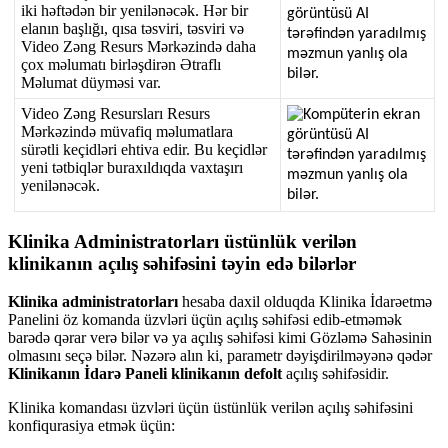
iki
h
ə
ft
ə
d
ə
n
bir
yenil
ə
n
ə
c
ə
k
.
H
ə
r
bir
elan
ı
n
ba
ş
l
ı
ğ
ı
,
q
ı
sa
t
ə
sviri
,
t
ə
sviri
v
ə
Video
Z
ə
ng
Resurs
M
ə
rk
ə
zind
ə
daha
ç
ox
m
ə
lumat
ı
birl
ə
ş
dir
ə
n
Ə
trafl
ı
M
ə
lumat
d
ü
ym
ə
si
var
.
Video
Z
ə
ng
Resurslar
ı
Resurs
M
ə
rk
ə
zind
ə
m
ü
vafiq
m
ə
lumatlara
s
ü
r
ə
tli
ke
ç
idl
ə
ri
ehtiva
edir
.
Bu
ke
ç
idl
ə
r
yeni
t
ə
tbiql
ə
r
burax
ı
ld
ı
qda
vaxta
ş
ı
r
ı
yenil
ə
n
ə
c
ə
k
.
Klinika
Administratorlar
ı
ü
st
ü
nl
ü
k
veril
ə
n
klinikan
ı
n
a
ç
ı
l
ı
ş
s
ə
hif
ə
sini
t
ə
yin
ed
ə
bil
ə
rl
ə
r
Klinika
administratorlar
ı
hesaba
daxil
olduqda
Klinika
İ
dar
ə
etm
ə
Panelini
ö
z
komanda
ü
zvl
ə
ri
ü
ç
ü
n
a
ç
ı
l
ı
ş
s
ə
hif
ə
si
edib
-
etm
ə
m
ə
k
bar
ə
d
ə
q
ə
rar
ver
ə
bil
ə
r
v
ə
ya
a
ç
ı
l
ı
ş
s
ə
hif
ə
si
kimi
G
ö
zl
ə
m
ə
Sah
ə
sinin
olmas
ı
n
ı
se
ç
ə
bil
ə
r
.
N
ə
z
ə
r
ə
al
ı
n
ki
,
parametr
d
ə
yi
ş
dirilm
ə
y
ə
n
ə
q
ə
d
ə
r
Klinikan
ı
n
İ
dar
ə
Paneli
klinikan
ı
n
defolt
a
ç
ı
l
ı
ş
s
ə
hif
ə
sidir
.
Klinika
komandas
ı
ü
zvl
ə
ri
ü
ç
ü
n
ü
st
ü
nl
ü
k
veril
ə
n
a
ç
ı
l
ı
ş
s
ə
hif
ə
sini
konfiqurasiya
etm
ə
k
ü
ç
ü
n
: