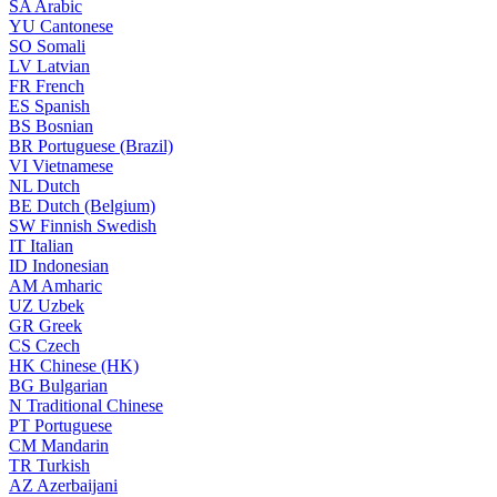
SA
Arabic
YU
Cantonese
SO
Somali
LV
Latvian
FR
French
ES
Spanish
BS
Bosnian
BR
Portuguese (Brazil)
VI
Vietnamese
NL
Dutch
BE
Dutch (Belgium)
SW
Finnish Swedish
IT
Italian
ID
Indonesian
AM
Amharic
UZ
Uzbek
GR
Greek
CS
Czech
HK
Chinese (HK)
BG
Bulgarian
N
Traditional Chinese
PT
Portuguese
CM
Mandarin
TR
Turkish
AZ
Azerbaijani