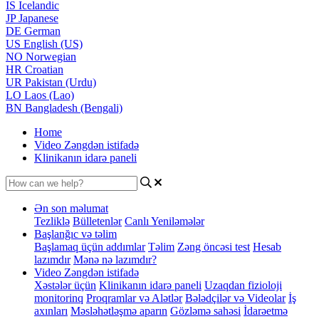
IS
Icelandic
JP
Japanese
DE
German
US
English (US)
NO
Norwegian
HR
Croatian
UR
Pakistan (Urdu)
LO
Laos (Lao)
BN
Bangladesh (Bengali)
Home
Video Zəngdən istifadə
Klinikanın idarə paneli
Ən son məlumat
Tezliklə
Bülletenlər
Canlı Yeniləmələr
Başlanğıc və təlim
Başlamaq üçün addımlar
Təlim
Zəng öncəsi test
Hesab
lazımdır
Mənə nə lazımdır?
Video Zəngdən istifadə
Xəstələr üçün
Klinikanın idarə paneli
Uzaqdan fizioloji
monitorinq
Proqramlar və Alətlər
Bələdçilər və Videolar
İş
axınları
Məsləhətləşmə aparın
Gözləmə sahəsi
İdarəetmə