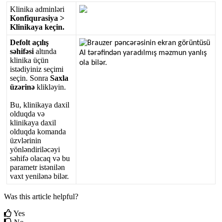
Klinika
adminl
ə
ri
Konfiqurasiya
>
Klinikaya
ke
ç
in
.
Defolt
a
ç
ı
l
ı
ş
s
ə
hif
ə
si
alt
ı
nda
klinika
ü
ç
ü
n
ist
ə
diyiniz
se
ç
imi
se
ç
in
.
Sonra
Saxla
ü
z
ə
rin
ə
klikl
ə
yin
.
Bu
,
klinikaya
daxil
olduqda
v
ə
klinikaya
daxil
olduqda
komanda
ü
zvl
ə
rinin
y
ö
nl
ə
ndiril
ə
c
ə
yi
s
ə
hif
ə
olacaq
v
ə
bu
parametr
ist
ə
nil
ə
n
vaxt
yenil
ə
n
ə
bil
ə
r
.
Was this article helpful?
Yes