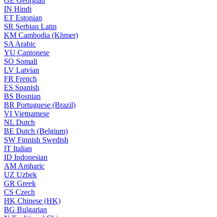
GE
Georgian
IN
Hindi
ET
Estonian
SR
Serbian Latin
KM
Cambodia (Khmer)
SA
Arabic
YU
Cantonese
SO
Somali
LV
Latvian
FR
French
ES
Spanish
BS
Bosnian
BR
Portuguese (Brazil)
VI
Vietnamese
NL
Dutch
BE
Dutch (Belgium)
SW
Finnish Swedish
IT
Italian
ID
Indonesian
AM
Amharic
UZ
Uzbek
GR
Greek
CS
Czech
HK
Chinese (HK)
BG
Bulgarian