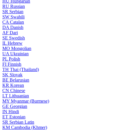
HU
Hungarian
RU
Russian
SR
Serbian
SW
Swahili
CA
Catalan
DA
Danish
AF
Dari
SE
Swedish
IL
Hebrew
MO
Mongolian
UA
Ukrainian
PL
Polish
FI
Finnish
TH
Thai (Thailand)
SK
Slovak
BE
Belarusian
KR
Korean
CN
Chinese
LT
Lithuanian
MY
Myanmar (Burmese)
GE
Georgian
IN
Hindi
ET
Estonian
SR
Serbian Latin
KM
Cambodia (Khmer)