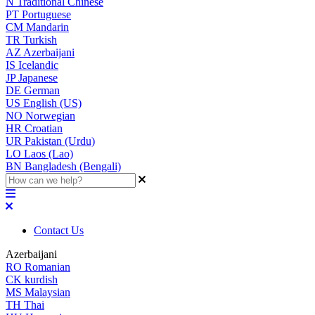
N
Traditional Chinese
PT
Portuguese
CM
Mandarin
TR
Turkish
AZ
Azerbaijani
IS
Icelandic
JP
Japanese
DE
German
US
English (US)
NO
Norwegian
HR
Croatian
UR
Pakistan (Urdu)
LO
Laos (Lao)
BN
Bangladesh (Bengali)
Contact Us
Azerbaijani
RO
Romanian
CK
kurdish
MS
Malaysian
TH
Thai