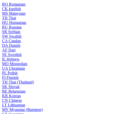
RO
Romanian
CK
kurdish
MS
Malaysian
TH
Thai
HU
Hungarian
RU
Russian
SR
Serbian
SW
Swahili
CA
Catalan
DA
Danish
AF
Dari
SE
Swedish
IL
Hebrew
MO
Mongolian
UA
Ukrainian
PL
Polish
FI
Finnish
TH
Thai (Thailand)
SK
Slovak
BE
Belarusian
KR
Korean
CN
Chinese
LT
Lithuanian
MY
Myanmar (Burmese)