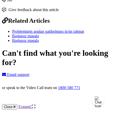
No
Give feedback about this article
Related Articles
Problemlərin aradan qaldırılması üçün təlimat
Başlıqsız məqalə
Başlıqsız məqalə
Can't find what you're looking
for?
Email support
or speak to the Video Call team on
1800 580 771
Knowledge Base Software powered by Helpjuice
Expand
Close