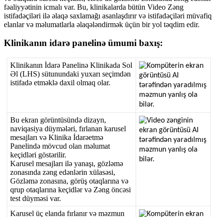
f
ə
aliyy
ə
tinin
icmal
ı
var
.
Bu
,
klinikalarda
b
ü
t
ü
n
Video
Z
ə
ng
istifad
ə
ç
il
ə
ri
il
ə
ə
laq
ə
saxlama
ğ
ı
asanla
ş
d
ı
r
ı
r
v
ə
istifad
ə
ç
il
ə
ri
m
ü
vafiq
elanlar
v
ə
m
ə
lumatlarla
ə
laq
ə
l
ə
ndirm
ə
k
ü
ç
ü
n
bir
yol
t
ə
qdim
edir
.
Klinikan
ı
n
idar
ə
panelin
ə
ü
mumi
bax
ı
ş
:
Klinikan
ı
n
İ
dar
ə
Panelin
ə
Klinikada
Sol
Ə
l
(
LHS
)
s
ü
tunundaki
yuxar
ı
se
ç
imd
ə
n
istifad
ə
etm
ə
kl
ə
daxil
olmaq
olar
.
Bu
ekran
g
ö
r
ü
nt
ü
s
ü
nd
ə
dizayn
,
naviqasiya
d
ü
ym
ə
l
ə
ri
,
f
ı
rlanan
karusel
mesajlar
ı
v
ə
Klinika
İ
dar
ə
etm
ə
Panelind
ə
m
ö
vcud
olan
m
ə
lumat
ke
ç
idl
ə
ri
g
ö
st
ə
rilir
.
Karusel
mesajlar
ı
il
ə
yana
ş
ı
,
g
ö
zl
ə
m
ə
zonas
ı
nda
z
ə
ng
ed
ə
nl
ə
rin
x
ü
las
ə
si
,
G
ö
zl
ə
m
ə
zonas
ı
na
,
g
ö
r
ü
ş
otaqlar
ı
na
v
ə
qrup
otaqlar
ı
na
ke
ç
idl
ə
r
v
ə
Z
ə
ng
ö
nc
ə
si
test
d
ü
ym
ə
si
var
.
Karusel
ü
ç
elanda
f
ı
rlan
ı
r
v
ə
m
ə
zmun