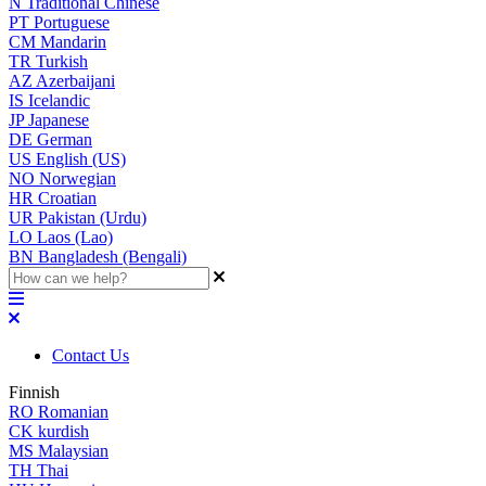
N
Traditional Chinese
PT
Portuguese
CM
Mandarin
TR
Turkish
AZ
Azerbaijani
IS
Icelandic
JP
Japanese
DE
German
US
English (US)
NO
Norwegian
HR
Croatian
UR
Pakistan (Urdu)
LO
Laos (Lao)
BN
Bangladesh (Bengali)
Contact Us
Finnish
RO
Romanian
CK
kurdish
MS
Malaysian
TH
Thai