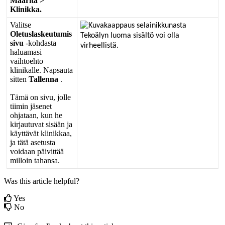
M
ä
ä
rit
ä
>
Klinikka
.
Valitse
Oletuslaskeutumis
sivu
-
kohdasta
haluamasi
vaihtoehto
klinikalle
.
Napsauta
sitten
Tallenna
.
T
ä
m
ä
on
sivu
,
jolle
tiimin
j
ä
senet
ohjataan
,
kun
he
kirjautuvat
sis
ä
ä
n
ja
k
ä
ytt
ä
v
ä
t
klinikkaa
,
ja
t
ä
t
ä
asetusta
voidaan
p
ä
ivitt
ä
ä
milloin
tahansa
.
Was this article helpful?
Yes
No