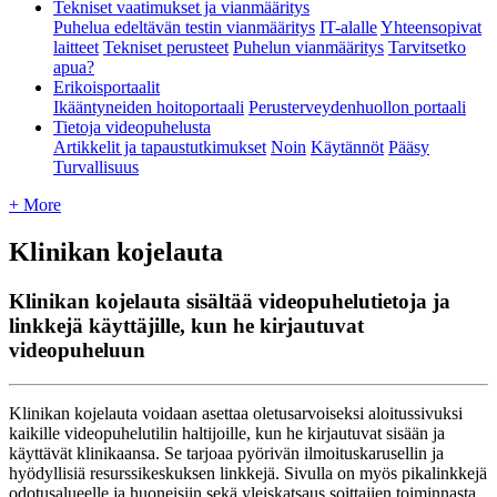
Tekniset vaatimukset ja vianmääritys
Puhelua edeltävän testin vianmääritys
IT-alalle
Yhteensopivat
laitteet
Tekniset perusteet
Puhelun vianmääritys
Tarvitsetko
apua?
Erikoisportaalit
Ikääntyneiden hoitoportaali
Perusterveydenhuollon portaali
Tietoja videopuhelusta
Artikkelit ja tapaustutkimukset
Noin
Käytännöt
Pääsy
Turvallisuus
+ More
Klinikan kojelauta
Klinikan kojelauta sisältää videopuhelutietoja ja
linkkejä käyttäjille, kun he kirjautuvat
videopuheluun
Klinikan
kojelauta
voidaan
asettaa
oletusarvoiseksi
aloitussivuksi
kaikille
videopuhelutilin
haltijoille
,
kun
he
kirjautuvat
sis
ä
ä
n
ja
k
ä
ytt
ä
v
ä
t
klinikaansa
.
Se
tarjoaa
py
ö
riv
ä
n
ilmoituskarusellin
ja
hy
ö
dyllisi
ä
resurssikeskuksen
linkkej
ä
.
Sivulla
on
my
ö
s
pikalinkkej
ä
odotusalueelle
ja
huoneisiin
sek
ä
yleiskatsaus
soittajien
toiminnasta