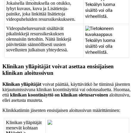
Jokaisella
ilmoituksella
on
otsikko
,
lyhyt
kuvaus
,
kuva
ja
Lis
ä
tietoja
-
painike
,
joka
linkitt
ä
ä
lis
ä
tietoja
videopuheluiden
resurssikeskukseen
.
Videopuheluresurssit
sis
ä
lt
ä
v
ä
t
pikalinkkej
ä
resurssikeskuksen
olennaisiin
tietoihin
.
N
ä
it
ä
linkkej
ä
p
ä
ivitet
ä
ä
n
s
ä
ä
nn
ö
llisesti
uusien
sovellusten
julkaisun
yhteydess
ä
.
Klinikan
yll
ä
pit
ä
j
ä
t
voivat
asettaa
ensisijaisen
klinikan
aloitussivun
Klinikan
yll
ä
pit
ä
j
ä
t
voivat
p
ä
ä
tt
ä
ä
,
k
ä
ytt
ä
v
ä
tk
ö
he
tiimins
ä
j
ä
senten
kirjautumissivuna
klinikan
koontin
ä
ytt
ö
ä
vai
odotusaluetta
.
Huomaa
,
ett
ä
klinikan
koontin
ä
ytt
ö
on
klinikan
oletusarvoinen
aloitussivu
,
ellei
asetusta
muuteta
.
Klinikkatiimin
j
ä
senten
ensisijaisen
aloitussivun
m
ä
ä
ritt
ä
minen
:
Klinikan
yll
ä
pit
ä
j
ä
t
menev
ä
t
kohtaan