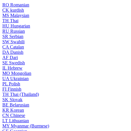
RO
Romanian
CK
kurdish
MS
Malaysian
TH
Thai
HU
Hungarian
RU
Russian
SR
Serbian
SW
Swahili
CA
Catalan
DA
Danish
AF
Dari
SE
Swedish
IL
Hebrew
MO
Mongolian
UA
Ukrainian
PL
Polish
FI
Finnish
TH
Thai (Thailand)
SK
Slovak
BE
Belarusian
KR
Korean
CN
Chinese
LT
Lithuanian
MY
Myanmar (Burmese)