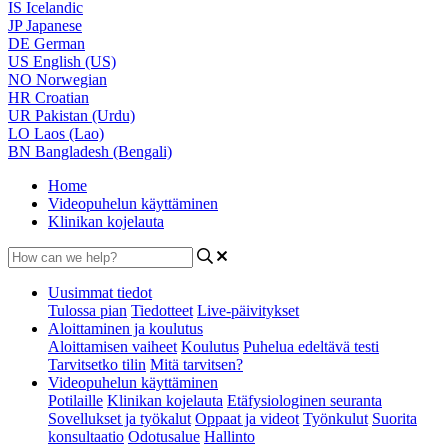
IS
Icelandic
JP
Japanese
DE
German
US
English (US)
NO
Norwegian
HR
Croatian
UR
Pakistan (Urdu)
LO
Laos (Lao)
BN
Bangladesh (Bengali)
Home
Videopuhelun käyttäminen
Klinikan kojelauta
Uusimmat tiedot
Tulossa pian
Tiedotteet
Live-päivitykset
Aloittaminen ja koulutus
Aloittamisen vaiheet
Koulutus
Puhelua edeltävä testi
Tarvitsetko tilin
Mitä tarvitsen?
Videopuhelun käyttäminen
Potilaille
Klinikan kojelauta
Etäfysiologinen seuranta
Sovellukset ja työkalut
Oppaat ja videot
Työnkulut
Suorita
konsultaatio
Odotusalue
Hallinto