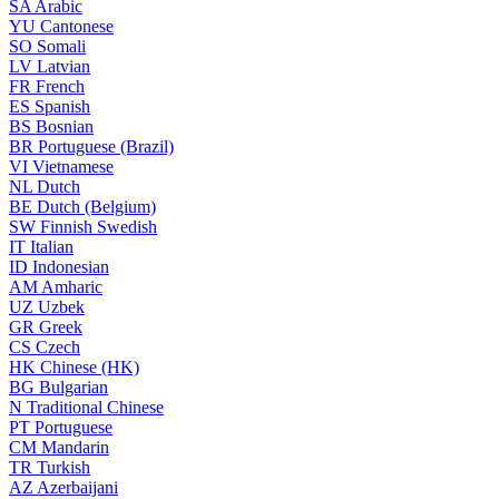
SA
Arabic
YU
Cantonese
SO
Somali
LV
Latvian
FR
French
ES
Spanish
BS
Bosnian
BR
Portuguese (Brazil)
VI
Vietnamese
NL
Dutch
BE
Dutch (Belgium)
SW
Finnish Swedish
IT
Italian
ID
Indonesian
AM
Amharic
UZ
Uzbek
GR
Greek
CS
Czech
HK
Chinese (HK)
BG
Bulgarian
N
Traditional Chinese
PT
Portuguese
CM
Mandarin
TR
Turkish
AZ
Azerbaijani