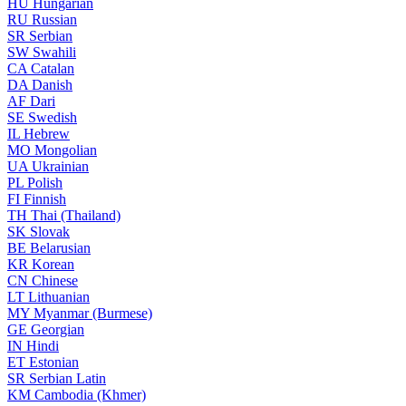
HU
Hungarian
RU
Russian
SR
Serbian
SW
Swahili
CA
Catalan
DA
Danish
AF
Dari
SE
Swedish
IL
Hebrew
MO
Mongolian
UA
Ukrainian
PL
Polish
FI
Finnish
TH
Thai (Thailand)
SK
Slovak
BE
Belarusian
KR
Korean
CN
Chinese
LT
Lithuanian
MY
Myanmar (Burmese)
GE
Georgian
IN
Hindi
ET
Estonian
SR
Serbian Latin
KM
Cambodia (Khmer)