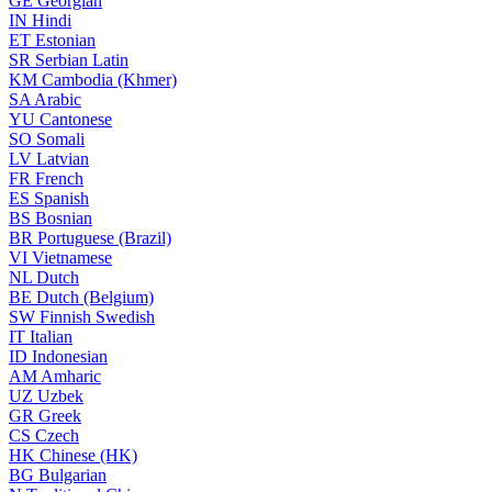
GE
Georgian
IN
Hindi
ET
Estonian
SR
Serbian Latin
KM
Cambodia (Khmer)
SA
Arabic
YU
Cantonese
SO
Somali
LV
Latvian
FR
French
ES
Spanish
BS
Bosnian
BR
Portuguese (Brazil)
VI
Vietnamese
NL
Dutch
BE
Dutch (Belgium)
SW
Finnish Swedish
IT
Italian
ID
Indonesian
AM
Amharic
UZ
Uzbek
GR
Greek
CS
Czech
HK
Chinese (HK)
BG
Bulgarian