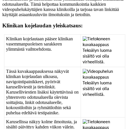
odotusalueella
.
T
ä
m
ä
helpottaa
kommunikointia
kaikkien
videopuheluk
ä
ytt
ä
jien
kanssa
klinikoilla
ja
tarjoaa
tavan
linkitt
ä
ä
k
ä
ytt
ä
j
ä
t
asiaankuuluviin
ilmoituksiin
ja
tietoihin
.
Klinikan
kojelaudan
yleiskatsaus
:
Klinikan
kojelautaan
p
ä
ä
see
klinikan
vasemmanpuoleisen
sarakkeen
ylimm
ä
st
ä
vaihtoehdosta
.
T
ä
ss
ä
kuvakaappauksessa
n
ä
kyv
ä
t
klinikan
kojelaudan
ulkoasu
,
navigointipainikkeet
,
py
ö
riv
ä
t
karuselliviestit
ja
tietolinkit
.
Karuselliviestien
lis
ä
ksi
k
ä
ytett
ä
viss
ä
on
yhteenveto
odotusalueella
olevista
soittajista
,
linkit
odotusalueelle
,
kokoustiloihin
ja
ryhm
ä
tiloihin
sek
ä
puhelua
edelt
ä
v
ä
testipainike
.
Karusellissa
n
ä
kyy
kolme
ilmoitusta
,
ja
sis
ä
lt
ö
p
ä
ivittyy
kahden
viikon
v
ä
lein
.