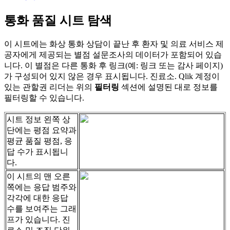
통
화
품
질
시
트
탐
색
이
시
트
에
는
화
상
통
화
상
담
이
끝
난
후
환
자
및
의
료
서
비
스
제
공
자
에
게
제
공
되
는
별
점
설
문
조
사
의
데
이
터
가
포
함
되
어
있
습
니
다
.
이
별
점
은
다
른
통
화
후
링
크
(
예
:
링
크
또
는
감
사
페
이
지
)
가
구
성
되
어
있
지
않
은
경
우
표
시
됩
니
다
.
진
료
소
.
Qlik
계
정
이
있
는
관
할
권
리
더
는
위
의
필
터
링
섹
션
에
설
명
된
대
로
정
보
를
필
터
링
할
수
있
습
니
다
.
시
트
정
보
왼
쪽
상
단
에
는
평
점
요
약
과
평
균
품
질
평
점
,
응
답
수
가
표
시
됩
니
다
.
이
시
트
의
맨
오
른
쪽
에
는
응
답
범
주
와
각
각
에
대
한
응
답
수
를
보
여
주
는
그
래
프
가
있
습
니
다
.
진