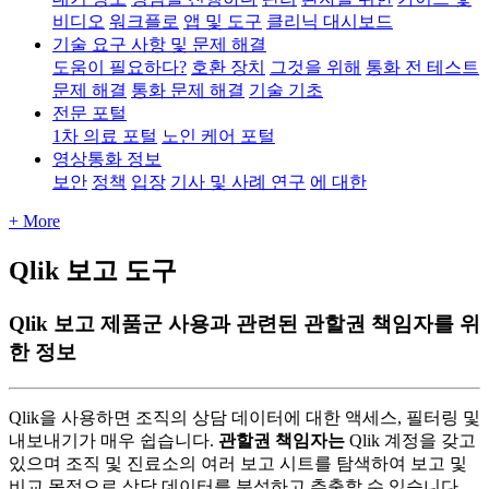
비디오
워크플로
앱 및 도구
클리닉 대시보드
기술 요구 사항 및 문제 해결
도움이 필요하다?
호환 장치
그것을 위해
통화 전 테스트
문제 해결
통화 문제 해결
기술 기초
전문 포털
1차 의료 포털
노인 케어 포털
영상통화 정보
보안
정책
입장
기사 및 사례 연구
에 대한
+ More
Qlik 보고 도구
Qlik 보고 제품군 사용과 관련된 관할권 책임자를 위
한 정보
Qlik
을
사
용
하
면
조
직
의
상
담
데
이
터
에
대
한
액
세
스
,
필
터
링
및
내
보
내
기
가
매
우
쉽
습
니
다
.
관
할
권
책
임
자
는
Qlik
계
정
을
갖
고
있
으
며
조
직
및
진
료
소
의
여
러
보
고
시
트
를
탐
색
하
여
보
고
및
비
교
목
적
으
로
상
담
데
이
터
를
분
석
하
고
추
출
할
수
있
습
니
다
.