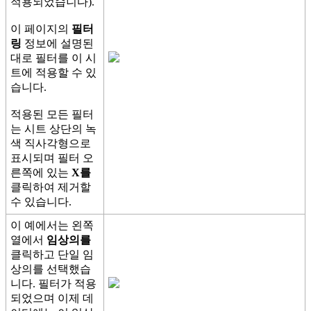
적
용
되
었
습
니
다
)
.
이
페
이
지
의
필
터
링
정
보
에
설
명
된
대
로
필
터
를
이
시
트
에
적
용
할
수
있
습
니
다
.
적
용
된
모
든
필
터
는
시
트
상
단
의
녹
색
직
사
각
형
으
로
표
시
되
며
필
터
오
른
쪽
에
있
는
X
를
클
릭
하
여
제
거
할
수
있
습
니
다
.
이
예
에
서
는
왼
쪽
열
에
서
임
상
의
를
클
릭
하
고
단
일
임
상
의
를
선
택
했
습
니
다
.
필
터
가
적
용
되
었
으
며
이
제
데