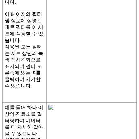
니
다
.
이
페
이
지
의
필
터
링
정
보
에
설
명
된
대
로
필
터
를
이
시
트
에
적
용
할
수
있
습
니
다
.
적
용
된
모
든
필
터
는
시
트
상
단
의
녹
색
직
사
각
형
으
로
표
시
되
며
필
터
오
른
쪽
에
있
는
X
를
클
릭
하
여
제
거
할
수
있
습
니
다
.
예
를
들
어
하
나
이
상
의
진
료
소
를
필
터
링
하
여
데
이
터
를
더
자
세
히
알
아
볼
수
있
습
니
다
.