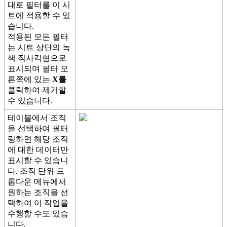
대
로
필
터
를
이
시
트
에
적
용
할
수
있
습
니
다
.
적
용
된
모
든
필
터
는
시
트
상
단
의
녹
색
직
사
각
형
으
로
표
시
되
며
필
터
오
른
쪽
에
있
는
X
를
클
릭
하
여
제
거
할
수
있
습
니
다
.
테
이
블
에
서
조
직
을
선
택
하
여
필
터
링
하
면
해
당
조
직
에
대
한
데
이
터
만
표
시
할
수
있
습
니
다
.
조
직
단
위
드
롭
다
운
메
뉴
에
서
원
하
는
조
직
을
선
택
하
여
이
작
업
을
수
행
할
수
도
있
습
니
다
.