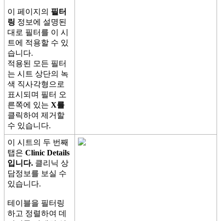
이
페
이
지
의
필
터
링
정
보
에
설
명
된
대
로
필
터
를
이
시
트
에
적
용
할
수
있
습
니
다
.
적
용
된
모
든
필
터
는
시
트
상
단
의
녹
색
직
사
각
형
으
로
표
시
되
며
필
터
오
른
쪽
에
있
는
X
를
클
릭
하
여
제
거
할
수
있
습
니
다
.
이
시
트
의
두
번
째
탭
은
Clinic
Details
입
니
다
.
클
리
닉
상
담
정
보
를
보
실
수
있
습
니
다
.
테
이
블
을
필
터
링
하
고
정
렬
하
여
데