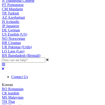
N
Traditional Chinese
PT
Portuguese
CM
Mandarin
TR
Turkish
AZ
Azerbaijani
IS
Icelandic
JP
Japanese
DE
German
US
English (US)
NO
Norwegian
HR
Croatian
UR
Pakistan (Urdu)
LO
Laos (Lao)
BN
Bangladesh (Bengali)
Contact Us
Korean
RO
Romanian
CK
kurdish
MS
Malaysian
TH
Thai