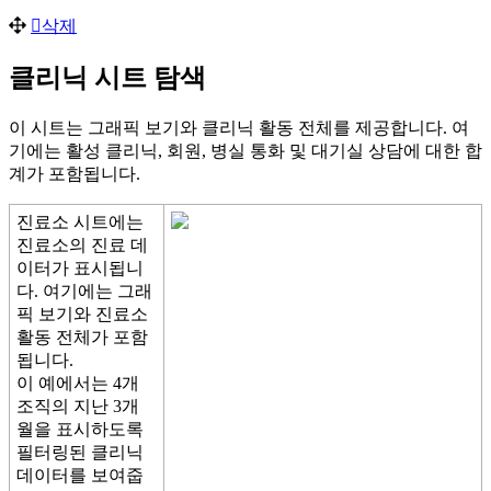
삭
제
클
리
닉
시
트
탐
색
이
시
트
는
그
래
픽
보
기
와
클
리
닉
활
동
전
체
를
제
공
합
니
다
.
여
기
에
는
활
성
클
리
닉
,
회
원
,
병
실
통
화
및
대
기
실
상
담
에
대
한
합
계
가
포
함
됩
니
다
.
진
료
소
시
트
에
는
진
료
소
의
진
료
데
이
터
가
표
시
됩
니
다
.
여
기
에
는
그
래
픽
보
기
와
진
료
소
활
동
전
체
가
포
함
됩
니
다
.
이
예
에
서
는
4
개
조
직
의
지
난
3
개
월
을
표
시
하
도
록
필
터
링
된
클
리
닉
데
이
터
를
보
여
줍