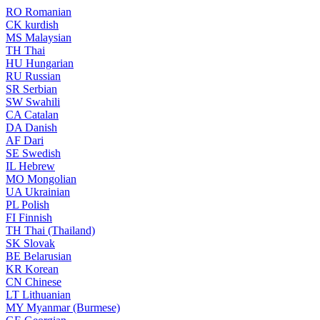
RO
Romanian
CK
kurdish
MS
Malaysian
TH
Thai
HU
Hungarian
RU
Russian
SR
Serbian
SW
Swahili
CA
Catalan
DA
Danish
AF
Dari
SE
Swedish
IL
Hebrew
MO
Mongolian
UA
Ukrainian
PL
Polish
FI
Finnish
TH
Thai (Thailand)
SK
Slovak
BE
Belarusian
KR
Korean
CN
Chinese
LT
Lithuanian
MY
Myanmar (Burmese)