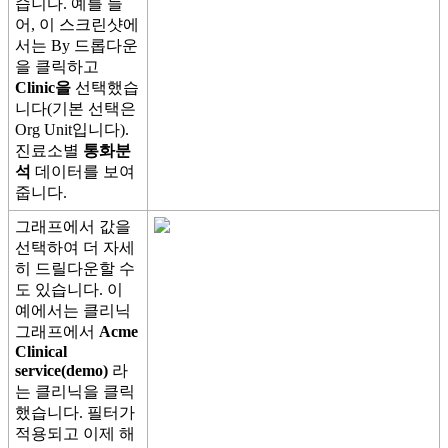
습
니
다
.
예
를
들
어
,
이
스
크
린
샷
에
서
는
By
드
롭
다
운
을
클
릭
하
고
Clinic
을
선
택
했
습
니
다
(
기
본
선
택
은
Org
Unit
입
니
다
)
.
진
료
소
별
통
화
분
석
데
이
터
를
보
여
줍
니
다
.
그
래
프
에
서
값
을
선
택
하
여
더
자
세
히
드
릴
다
운
할
수
도
있
습
니
다
.
이
예
에
서
는
클
리
닉
그
래
프
에
서
Acme
Clinical
service
(
demo
)
라
는
클
리
닉
을
클
릭
했
습
니
다
.
필
터
가
적
용
되
고
이
제
해