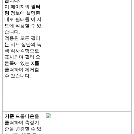
줍
니
다
.
이
페
이
지
의
필
터
링
정
보
에
설
명
된
대
로
필
터
를
이
시
트
에
적
용
할
수
있
습
니
다
.
적
용
된
모
든
필
터
는
시
트
상
단
의
녹
색
직
사
각
형
으
로
표
시
되
며
필
터
오
른
쪽
에
있
는
X
를
클
릭
하
여
제
거
할
수
있
습
니
다
.
.
기
준
드
롭
다
운
을
클
릭
하
여
측
정
기
준
을
변
경
할
수
있