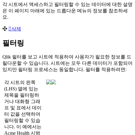
각
시
트
에
서
액
세
스
하
고
필
터
링
할
수
있
는
데
이
터
에
대
한
설
명
은
이
페
이
지
아
래
에
있
는
드
롭
다
운
메
뉴
의
정
보
를
참
조
하
세
요
.
삭
제
필
터
링
Qlik
필
터
를
보
고
시
트
에
적
용
하
여
사
용
자
가
필
요
한
정
보
를
드
릴
다
운
할
수
있
습
니
다
.
시
트
에
는
모
두
다
른
데
이
터
가
포
함
되
어
있
지
만
필
터
링
프
로
세
스
는
동
일
합
니
다
.
필
터
를
적
용
하
려
면
:
각
시
트
의
왼
쪽
(
LHS
)
열
에
있
는
제
목
을
필
터
링
하
거
나
대
화
형
그
래
프
및
표
에
서
데
이
터
값
을
선
택
하
여
필
터
링
할
수
있
습
니
다
.
이
예
에
서
는
Acme
Health
시
범