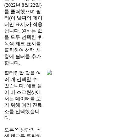
(
2022
년
8
월
22
일
)
를
클
릭
했
으
며
필
터
(
이
날
짜
의
데
이
터
만
표
시
)
가
적
용
됩
니
다
.
원
하
는
값
을
모
두
선
택
한
후
녹
색
체
크
표
시
를
클
릭
하
여
선
택
사
항
에
필
터
를
추
가
합
니
다
.
필
터
링
할
값
을
여
러
개
선
택
할
수
있
습
니
다
.
예
를
들
어
이
스
크
린
샷
에
서
는
데
이
터
를
보
기
위
해
여
러
진
료
소
를
선
택
했
습
니
다
.
오
른
쪽
상
단
의
녹
색
체
크
를
클
릭
하