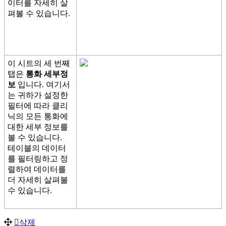
이
터
를
자
세
히
살
펴
볼
수
있
습
니
다
.
이
시
트
의
세
번
째
탭
은
통
화
세
부
정
보
입
니
다
.
여
기
서
는
귀
하
가
설
정
한
필
터
에
따
라
클
리
닉
의
모
든
통
화
에
대
한
세
부
정
보
를
볼
수
있
습
니
다
.
테
이
블
의
데
이
터
를
필
터
링
하
고
정
렬
하
여
데
이
터
를
더
자
세
히
살
펴
볼
수
있
습
니
다
.
삭
제