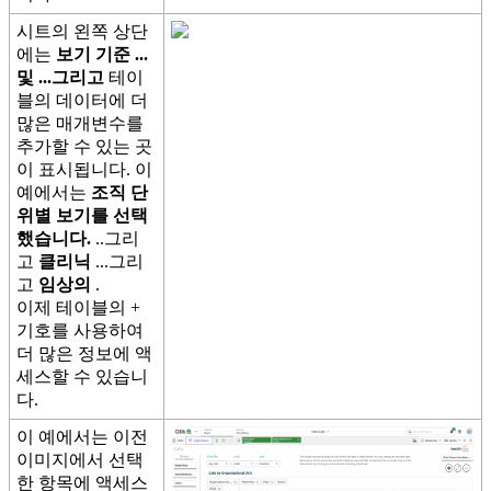
시
트
의
왼
쪽
상
단
에
는
보
기
기
준
.
.
.
및
.
.
.
그
리
고
테
이
블
의
데
이
터
에
더
많
은
매
개
변
수
를
추
가
할
수
있
는
곳
이
표
시
됩
니
다
.
이
예
에
서
는
조
직
단
위
별
보
기
를
선
택
했
습
니
다
.
.
.
그
리
고
클
리
닉
.
.
.
그
리
고
임
상
의
.
이
제
테
이
블
의
+
기
호
를
사
용
하
여
더
많
은
정
보
에
액
세
스
할
수
있
습
니
다
.
이
예
에
서
는
이
전
이
미
지
에
서
선
택
한
항
목
에
액
세
스