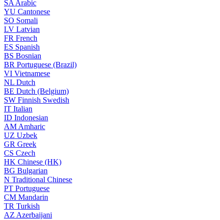
SA
Arabic
YU
Cantonese
SO
Somali
LV
Latvian
FR
French
ES
Spanish
BS
Bosnian
BR
Portuguese (Brazil)
VI
Vietnamese
NL
Dutch
BE
Dutch (Belgium)
SW
Finnish Swedish
IT
Italian
ID
Indonesian
AM
Amharic
UZ
Uzbek
GR
Greek
CS
Czech
HK
Chinese (HK)
BG
Bulgarian
N
Traditional Chinese
PT
Portuguese
CM
Mandarin
TR
Turkish
AZ
Azerbaijani