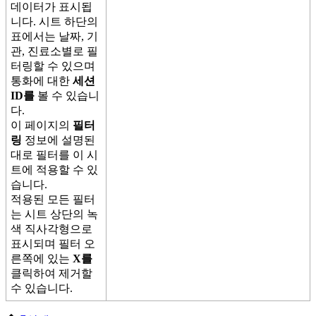
데
이
터
가
표
시
됩
니
다
.
시
트
하
단
의
표
에
서
는
날
짜
,
기
관
,
진
료
소
별
로
필
터
링
할
수
있
으
며
통
화
에
대
한
세
션
ID
를
볼
수
있
습
니
다
.
이
페
이
지
의
필
터
링
정
보
에
설
명
된
대
로
필
터
를
이
시
트
에
적
용
할
수
있
습
니
다
.
적
용
된
모
든
필
터
는
시
트
상
단
의
녹
색
직
사
각
형
으
로
표
시
되
며
필
터
오
른
쪽
에
있
는
X
를
클
릭
하
여
제
거
할
수
있
습
니
다
.