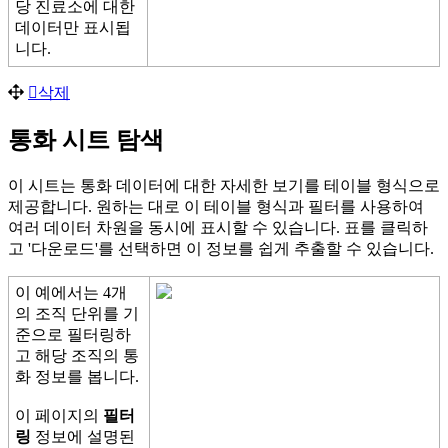
당
진
료
소
에
대
한
데
이
터
만
표
시
됩
니
다
.
삭
제
통
화
시
트
탐
색
이
시
트
는
통
화
데
이
터
에
대
한
자
세
한
보
기
를
테
이
블
형
식
으
로
제
공
합
니
다
.
원
하
는
대
로
이
테
이
블
형
식
과
필
터
를
사
용
하
여
여
러
데
이
터
차
원
을
동
시
에
표
시
할
수
있
습
니
다
.
표
를
클
릭
하
고
'
다
운
로
드
'
를
선
택
하
면
이
정
보
를
쉽
게
추
출
할
수
있
습
니
다
.
이
예
에
서
는
4
개
의
조
직
단
위
를
기
준
으
로
필
터
링
하
고
해
당
조
직
의
통
화
정
보
를
봅
니
다
.
이
페
이
지
의
필
터
링
정
보
에
설
명
된