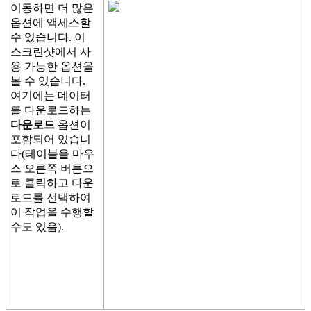
이
동
하
면
더
많
은
옵
션
에
액
세
스
할
수
있
습
니
다
.
이
스
크
린
샷
에
서
사
용
가
능
한
옵
션
을
볼
수
있
습
니
다
.
여
기
에
는
데
이
터
를
다
운
로
드
하
는
다
운
로
드
옵
션
이
포
함
되
어
있
습
니
다
(
테
이
블
을
마
우
스
오
른
쪽
버
튼
으
로
클
릭
하
고
다
운
로
드
를
선
택
하
여
이
작
업
을
수
행
할
수
도
있
음
)
.