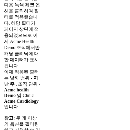
다
음
녹
색
체
크
옵
션
을
클
릭
하
여
필
터
를
적
용
했
습
니
다
.
해
당
필
터
가
페
이
지
상
단
에
적
용
되
었
으
므
로
이
제
Acme
Health
Demo
조
직
에
서
만
해
당
클
리
닉
에
대
한
데
이
터
가
표
시
됩
니
다
.
이
제
적
용
된
필
터
는
날
짜
범
위
-
지
난
주
,
조
직
단
위
-
Acme
health
Demo
및
Clinic
-
Acme
Cardiology
입
니
다
.
참
고
:
두
개
이
상
의
옵
션
을
필
터
링