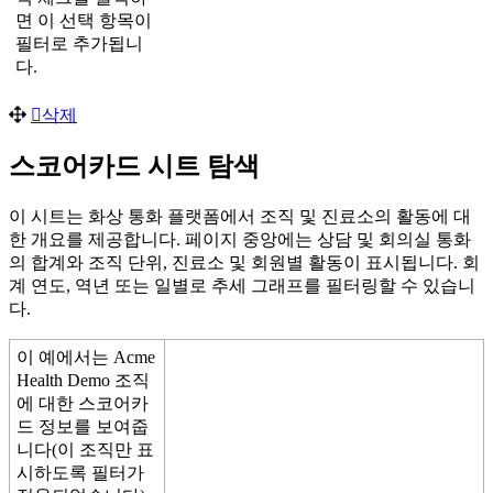
면
이
선
택
항
목
이
필
터
로
추
가
됩
니
다
.
삭
제
스
코
어
카
드
시
트
탐
색
이
시
트
는
화
상
통
화
플
랫
폼
에
서
조
직
및
진
료
소
의
활
동
에
대
한
개
요
를
제
공
합
니
다
.
페
이
지
중
앙
에
는
상
담
및
회
의
실
통
화
의
합
계
와
조
직
단
위
,
진
료
소
및
회
원
별
활
동
이
표
시
됩
니
다
.
회
계
연
도
,
역
년
또
는
일
별
로
추
세
그
래
프
를
필
터
링
할
수
있
습
니
다
.
이
예
에
서
는
Acme
Health
Demo
조
직
에
대
한
스
코
어
카
드
정
보
를
보
여
줍
니
다
(
이
조
직
만
표
시
하
도
록
필
터
가