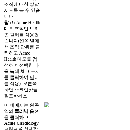
조
직
에
대
한
상
담
시
트
를
볼
수
있
습
니
다
.
참
고
:
Acme
Health
데
모
조
직
만
보
려
면
필
터
를
적
용
했
습
니
다
(
왼
쪽
열
에
서
조
직
단
위
를
클
릭
하
고
Acme
Health
데
모
를
검
색
하
여
선
택
한
다
음
녹
색
체
크
표
시
를
클
릭
하
여
필
터
를
적
용
)
.
오
른
쪽
하
단
스
크
린
샷
을
참
조
하
세
요
.
이
예
에
서
는
왼
쪽
열
의
클
리
닉
옵
션
을
클
릭
하
고
Acme
Cardiology
클
리
닉
을
선
택
한