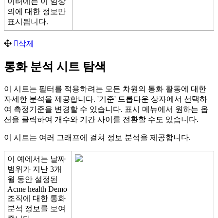
이
터
에
는
이
임
상
의
에
대
한
정
보
만
표
시
됩
니
다
.
삭
제
통
화
분
석
시
트
탐
색
이
시
트
는
필
터
를
적
용
하
려
는
모
든
차
원
의
통
화
활
동
에
대
한
자
세
한
분
석
을
제
공
합
니
다
.
'
기
준
'
드
롭
다
운
상
자
에
서
선
택
하
여
측
정
기
준
을
변
경
할
수
있
습
니
다
.
표
시
메
뉴
에
서
원
하
는
옵
션
을
클
릭
하
여
개
수
와
기
간
사
이
를
전
환
할
수
도
있
습
니
다
.
이
시
트
는
여
러
그
래
프
에
걸
쳐
정
보
분
석
을
제
공
합
니
다
.
이
예
에
서
는
날
짜
범
위
가
지
난
3
개
월
동
안
설
정
된
Acme
health
Demo
조
직
에
대
한
통
화
분
석
정
보
를
보
여