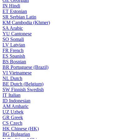
GE
Georgian
IN
Hindi
ET
Estonian
SR
Serbian Latin
KM
Cambodia (Khmer)
SA
Arabic
YU
Cantonese
SO
Somali
LV
Latvian
FR
French
ES
Spanish
BS
Bosnian
BR
Portuguese (Brazil)
VI
Vietnamese
NL
Dutch
BE
Dutch (Belgium)
SW
Finnish Swedish
IT
Italian
ID
Indonesian
AM
Amharic
UZ
Uzbek
GR
Greek
CS
Czech
HK
Chinese (HK)
BG
Bulgarian