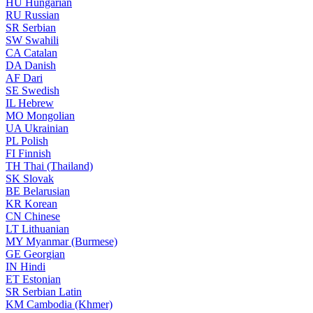
HU
Hungarian
RU
Russian
SR
Serbian
SW
Swahili
CA
Catalan
DA
Danish
AF
Dari
SE
Swedish
IL
Hebrew
MO
Mongolian
UA
Ukrainian
PL
Polish
FI
Finnish
TH
Thai (Thailand)
SK
Slovak
BE
Belarusian
KR
Korean
CN
Chinese
LT
Lithuanian
MY
Myanmar (Burmese)
GE
Georgian
IN
Hindi
ET
Estonian
SR
Serbian Latin
KM
Cambodia (Khmer)