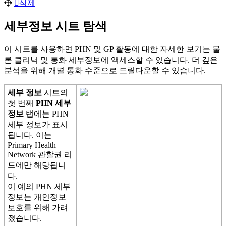
삭
제
세
부
정
보
시
트
탐
색
이
시
트
를
사
용
하
면
PHN
및
GP
활
동
에
대
한
자
세
한
보
기
는
물
론
클
리
닉
및
통
화
세
부
정
보
에
액
세
스
할
수
있
습
니
다
.
더
깊
은
분
석
을
위
해
개
별
통
화
수
준
으
로
드
릴
다
운
할
수
있
습
니
다
.
세
부
정
보
시
트
의
첫
번
째
PHN
세
부
정
보
탭
에
는
PHN
세
부
정
보
가
표
시
됩
니
다
.
이
는
Primary
Health
Network
관
할
권
리
드
에
만
해
당
됩
니
다
.
이
예
의
PHN
세
부
정
보
는
개
인
정
보
보
호
를
위
해
가
려
졌
습
니
다
.