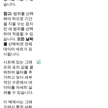
습
니
다
.
참
고
:
범
위
를
선
택
해
야
하
므
로
기
간
을
지
울
수
는
없
지
만
새
범
위
를
선
택
하
여
적
용
할
수
있
습
니
다
.
모
든
날
짜
를
선
택
하
면
전
체
데
이
터
세
트
가
표
시
됩
니
다
.
시
트
에
있
는
그
래
프
와
표
의
값
을
클
릭
하
여
필
터
를
추
가
하
고
보
다
세
부
적
인
수
준
에
서
데
이
터
를
자
세
히
살
펴
볼
수
있
습
니
다
.
이
예
에
서
는
그
래
프
에
서
특
정
날
짜