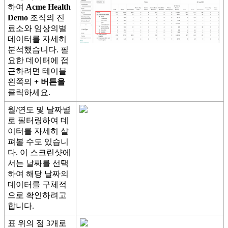
하
여
Acme
Health
Demo
조
직
의
진
료
소
와
임
상
의
별
데
이
터
를
자
세
히
분
석
했
습
니
다
.
필
요
한
데
이
터
에
접
근
하
려
면
테
이
블
왼
쪽
의
+
버
튼
을
클
릭
하
세
요
.
월
/
연
도
및
날
짜
별
로
필
터
링
하
여
데
이
터
를
자
세
히
살
펴
볼
수
도
있
습
니
다
.
이
스
크
린
샷
에
서
는
날
짜
를
선
택
하
여
해
당
날
짜
의
데
이
터
를
구
체
적
으
로
확
인
하
려
고
합
니
다
.
표
위
의
점
3
개
로