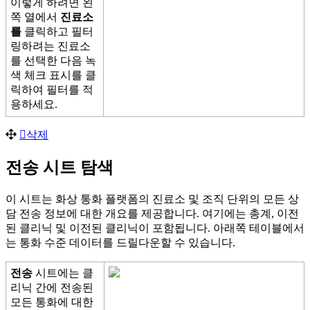
이
렇
게
하
려
면
왼
쪽
열
에
서
진
료
소
를
클
릭
하
고
필
터
링
하
려
는
진
료
소
를
선
택
한
다
음
녹
색
체
크
표
시
를
클
릭
하
여
필
터
를
적
용
하
세
요
.
삭
제
전
송
시
트
탐
색
이
시
트
는
화
상
통
화
플
랫
폼
의
진
료
소
및
조
직
단
위
의
모
든
상
담
전
송
정
보
에
대
한
개
요
를
제
공
합
니
다
.
여
기
에
는
총
계
,
이
전
된
클
리
닉
및
이
전
된
클
리
닉
이
포
함
됩
니
다
.
아
래
쪽
테
이
블
에
서
는
통
화
수
준
데
이
터
를
드
릴
다
운
할
수
있
습
니
다
.
전
송
시
트
에
는
클
리
닉
간
에
전
송
된
모
든
통
화
에
대
한