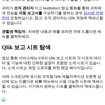
귀
하
가
조
직
관
리
자
이
고
healthdirect
영
상
통
화
를
통
해
귀
하
에
게
전
송
될
자
동
보
고
서
를
구
성
하
기
를
원
하
는
경
우
당
사
에
연
락
하
여
요
청
하
십
시
오
.
참
고
:
조
직
관
리
자
는
Qlik
계
정
에
액
세
스
할
수
없
습
니
다
.
관
할
권
책
임
자
,
자
세
한
내
용
과
예
를
보
려
면
아
래
드
롭
다
운
메
뉴
를
클
릭
하
세
요
.
Qlik
보
고
시
트
탐
색
영
상
통
화
서
비
스
에
는
6
개
의
Qlik
보
고
시
트
와
각
시
트
의
데
이
터
및
기
능
에
대
한
간
략
한
설
명
이
포
함
된
소
개
시
트
가
있
습
니
다
.
소
개
시
트
는
계
정
소
유
자
를
위
한
랜
딩
페
이
지
입
니
다
.
아
래
스
크
린
샷
에
표
시
된
것
처
럼
Qlik
애
플
리
케
이
션
오
른
쪽
상
단
에
있
는
드
롭
다
운
시
트
메
뉴
에
서
사
용
가
능
한
시
트
에
액
세
스
할
수
있
습
니
다
.
거
기
에
서
원
하
는
시
트
를
클
릭
하
여
액
세
스
합
니
다
.