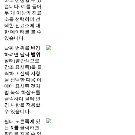
하
고
신
청
할
수
있
습
니
다
.
예
를
들
어
두
개
이
상
의
진
료
소
를
선
택
하
여
선
택
한
진
료
소
에
대
한
데
이
터
를
볼
수
있
습
니
다
.
날
짜
범
위
를
변
경
하
려
면
날
짜
범
위
필
터
(
빨
간
색
으
로
강
조
표
시
됨
)
를
클
릭
하
고
선
택
사
항
을
선
택
한
다
음
이
예
에
표
시
된
것
처
럼
녹
색
화
살
표
를
클
릭
하
여
필
터
변
경
사
항
을
적
용
할
수
있
습
니
다
.
필
터
오
른
쪽
에
있
는
X
를
클
릭
하
면
필
터
를
지
울
수
있