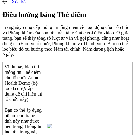
X
ó
a
b
ỏ
Đ
i
ề
u
h
ư
ớ
ng
b
ả
ng
Th
ẻ
đ
i
ể
m
Trang
n
à
y
cung
c
ấ
p
th
ô
ng
tin
t
ổ
ng
quan
v
ề
ho
ạ
t
đ
ộ
ng
c
ủ
a
T
ổ
ch
ứ
c
v
à
Ph
ò
ng
kh
á
m
c
ủ
a
b
ạ
n
tr
ê
n
n
ề
n
t
ả
ng
Cu
ộ
c
g
ọ
i
đ
i
ệ
n
video
.
Ở
gi
ữ
a
trang
,
b
ạ
n
s
ẽ
th
ấ
y
t
ổ
ng
s
ố
l
ư
ợ
t
t
ư
v
ấ
n
v
à
g
ọ
i
ph
ò
ng
,
c
ũ
ng
nh
ư
ho
ạ
t
đ
ộ
ng
c
ủ
a
Đ
ơ
n
v
ị
t
ổ
ch
ứ
c
,
Ph
ò
ng
kh
á
m
v
à
Th
à
nh
vi
ê
n
.
B
ạ
n
c
ó
th
ể
l
ọ
c
bi
ể
u
đ
ồ
xu
h
ư
ớ
ng
theo
N
ă
m
t
à
i
ch
í
nh
,
N
ă
m
d
ư
ơ
ng
l
ị
ch
ho
ặ
c
Ng
à
y
.
V
í
d
ụ
n
à
y
hi
ể
n
th
ị
th
ô
ng
tin
Th
ẻ
đ
i
ể
m
cho
t
ổ
ch
ứ
c
Acme
Health
Demo
(
b
ộ
l
ọ
c
đ
ã
đ
ư
ợ
c
á
p
d
ụ
ng
đ
ể
ch
ỉ
hi
ể
n
th
ị
t
ổ
ch
ứ
c
n
à
y
)
.
B
ạ
n
c
ó
th
ể
á
p
d
ụ
ng
b
ộ
l
ọ
c
cho
trang
t
í
nh
n
à
y
nh
ư
đ
ư
ợ
c
n
ê
u
trong
Th
ô
ng
tin
l
ọ
c
tr
ê
n
trang
n
à
y
.