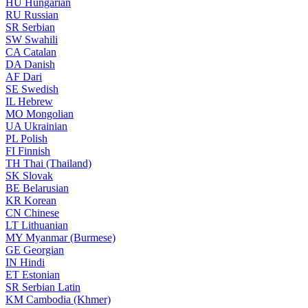
HU
Hungarian
RU
Russian
SR
Serbian
SW
Swahili
CA
Catalan
DA
Danish
AF
Dari
SE
Swedish
IL
Hebrew
MO
Mongolian
UA
Ukrainian
PL
Polish
FI
Finnish
TH
Thai (Thailand)
SK
Slovak
BE
Belarusian
KR
Korean
CN
Chinese
LT
Lithuanian
MY
Myanmar (Burmese)
GE
Georgian
IN
Hindi
ET
Estonian
SR
Serbian Latin
KM
Cambodia (Khmer)