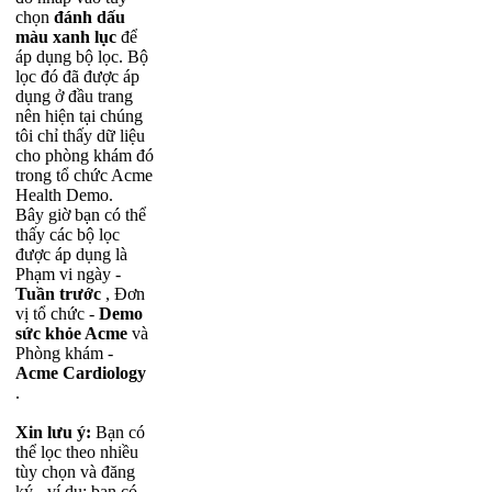
ch
ọ
n
đ
á
nh
d
ấ
u
m
à
u
xanh
l
ụ
c
đ
ể
á
p
d
ụ
ng
b
ộ
l
ọ
c
.
B
ộ
l
ọ
c
đ
ó
đ
ã
đ
ư
ợ
c
á
p
d
ụ
ng
ở
đ
ầ
u
trang
n
ê
n
hi
ệ
n
t
ạ
i
ch
ú
ng
t
ô
i
ch
ỉ
th
ấ
y
d
ữ
li
ệ
u
cho
ph
ò
ng
kh
á
m
đ
ó
trong
t
ổ
ch
ứ
c
Acme
Health
Demo
.
B
â
y
gi
ờ
b
ạ
n
c
ó
th
ể
th
ấ
y
c
á
c
b
ộ
l
ọ
c
đ
ư
ợ
c
á
p
d
ụ
ng
l
à
Ph
ạ
m
vi
ng
à
y
-
Tu
ầ
n
tr
ư
ớ
c
,
Đ
ơ
n
v
ị
t
ổ
ch
ứ
c
-
Demo
s
ứ
c
kh
ỏ
e
Acme
v
à
Ph
ò
ng
kh
á
m
-
Acme
Cardiology
.
Xin
l
ư
u
ý
:
B
ạ
n
c
ó
th
ể
l
ọ
c
theo
nhi
ề
u
t
ù
y
ch
ọ
n
v
à
đ
ă
ng
k
ý
-
v
í
d
ụ
:
b
ạ
n
c
ó