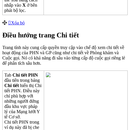
nh
ấ
p
v
à
o
X
ở
b
ê
n
ph
ả
i
b
ộ
l
ọ
c
.
X
ó
a
b
ỏ
Đ
i
ề
u
h
ư
ớ
ng
trang
Chi
ti
ế
t
Trang
t
í
nh
n
à
y
cung
c
ấ
p
quy
ề
n
truy
c
ậ
p
v
à
o
ch
ế
đ
ộ
xem
chi
ti
ế
t
v
ề
ho
ạ
t
đ
ộ
ng
c
ủ
a
PHN
v
à
GP
c
ũ
ng
nh
ư
chi
ti
ế
t
v
ề
Ph
ò
ng
kh
á
m
v
à
Cu
ộ
c
g
ọ
i
.
N
ó
c
ó
kh
ả
n
ă
ng
đ
i
s
â
u
v
à
o
t
ừ
ng
c
ấ
p
đ
ộ
cu
ộ
c
g
ọ
i
ri
ê
ng
l
ẻ
đ
ể
ph
â
n
t
í
ch
s
â
u
h
ơ
n
.
Tab
Chi
ti
ế
t
PHN
đ
ầ
u
ti
ê
n
trong
b
ả
ng
Chi
ti
ế
t
hi
ể
n
th
ị
Chi
ti
ế
t
PHN
.
Đ
i
ề
u
n
à
y
ch
ỉ
ph
ù
h
ợ
p
v
ớ
i
nh
ữ
ng
ng
ư
ờ
i
đ
ứ
ng
đ
ầ
u
khu
v
ự
c
ph
á
p
l
ý
c
ủ
a
M
ạ
ng
l
ư
ớ
i
Y
t
ế
C
ơ
s
ở
.
Chi
ti
ế
t
PHN
trong
v
í
d
ụ
n
à
y
đ
ã
b
ị
che