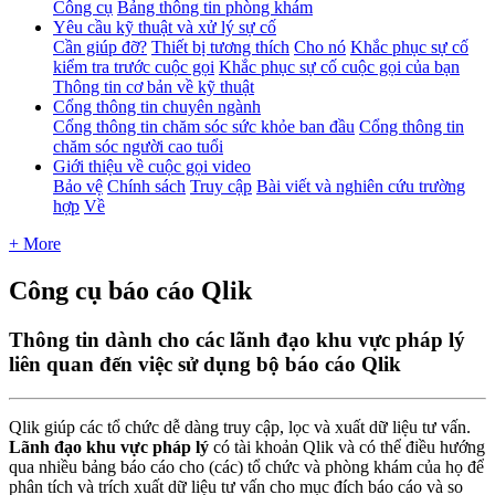
Công cụ
Bảng thông tin phòng khám
Yêu cầu kỹ thuật và xử lý sự cố
Cần giúp đỡ?
Thiết bị tương thích
Cho nó
Khắc phục sự cố
kiểm tra trước cuộc gọi
Khắc phục sự cố cuộc gọi của bạn
Thông tin cơ bản về kỹ thuật
Cổng thông tin chuyên ngành
Cổng thông tin chăm sóc sức khỏe ban đầu
Cổng thông tin
chăm sóc người cao tuổi
Giới thiệu về cuộc gọi video
Bảo vệ
Chính sách
Truy cập
Bài viết và nghiên cứu trường
hợp
Về
+ More
Công cụ báo cáo Qlik
Thông tin dành cho các lãnh đạo khu vực pháp lý
liên quan đến việc sử dụng bộ báo cáo Qlik
Qlik
gi
ú
p
c
á
c
t
ổ
ch
ứ
c
d
ễ
d
à
ng
truy
c
ậ
p
,
l
ọ
c
v
à
xu
ấ
t
d
ữ
li
ệ
u
t
ư
v
ấ
n
.
L
ã
nh
đ
ạ
o
khu
v
ự
c
ph
á
p
l
ý
c
ó
t
à
i
kho
ả
n
Qlik
v
à
c
ó
th
ể
đ
i
ề
u
h
ư
ớ
ng
qua
nhi
ề
u
b
ả
ng
b
á
o
c
á
o
cho
(
c
á
c
)
t
ổ
ch
ứ
c
v
à
ph
ò
ng
kh
á
m
c
ủ
a
h
ọ
đ
ể
ph
â
n
t
í
ch
v
à
tr
í
ch
xu
ấ
t
d
ữ
li
ệ
u
t
ư
v
ấ
n
cho
m
ụ
c
đ
í
ch
b
á
o
c
á
o
v
à
so