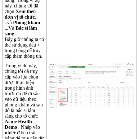
b
ả
ng
.
Trong
v
í
d
ụ
n
à
y
,
ch
ú
ng
t
ô
i
đ
ã
ch
ọ
n
Xem
theo
đ
ơ
n
v
ị
t
ổ
ch
ứ
c
.
.
.
v
à
Ph
ò
ng
kh
á
m
.
.
.
V
à
B
á
c
s
ĩ
l
â
m
s
à
ng
.
B
â
y
gi
ờ
ch
ú
ng
ta
c
ó
th
ể
s
ử
d
ụ
ng
d
ấ
u
+
trong
b
ả
ng
đ
ể
truy
c
ậ
p
th
ê
m
th
ô
ng
tin
.
Trong
v
í
d
ụ
n
à
y
,
ch
ú
ng
t
ô
i
đ
ã
truy
c
ậ
p
v
à
o
l
ự
a
ch
ọ
n
đ
ư
ợ
c
th
ự
c
hi
ệ
n
trong
h
ì
nh
ả
nh
tr
ư
ớ
c
đ
ó
đ
ể
đ
i
s
â
u
v
à
o
d
ữ
li
ệ
u
theo
ph
ò
ng
kh
á
m
v
à
sau
đ
ó
l
à
b
á
c
s
ĩ
l
â
m
s
à
ng
cho
t
ổ
ch
ứ
c
Acme
Health
Demo
.
Nh
ấ
p
v
à
o
n
ú
t
+
ở
b
ê
n
tr
á
i
b
ả
ng
đ
ể
truy
c
ậ
p
d
ữ