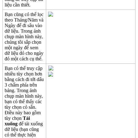
li
ệ
u
c
ầ
n
thi
ế
t
.
B
ạ
n
c
ũ
ng
c
ó
th
ể
l
ọ
c
theo
Th
á
ng
/
N
ă
m
v
à
Ng
à
y
đ
ể
đ
i
s
â
u
v
à
o
d
ữ
li
ệ
u
.
Trong
ả
nh
ch
ụ
p
m
à
n
h
ì
nh
n
à
y
,
ch
ú
ng
t
ô
i
s
ắ
p
ch
ọ
n
m
ộ
t
ng
à
y
đ
ể
xem
d
ữ
li
ệ
u
đ
ó
cho
ng
à
y
đ
ó
m
ộ
t
c
á
ch
c
ụ
th
ể
.
B
ạ
n
c
ó
th
ể
truy
c
ậ
p
nhi
ề
u
t
ù
y
ch
ọ
n
h
ơ
n
b
ằ
ng
c
á
ch
đ
i
t
ớ
i
d
ấ
u
3
ch
ấ
m
ph
í
a
tr
ê
n
b
ả
ng
.
Trong
ả
nh
ch
ụ
p
m
à
n
h
ì
nh
n
à
y
,
b
ạ
n
c
ó
th
ể
th
ấ
y
c
á
c
t
ù
y
ch
ọ
n
c
ó
s
ẵ
n
.
Đ
i
ề
u
n
à
y
bao
g
ồ
m
t
ù
y
ch
ọ
n
T
ả
i
xu
ố
ng
đ
ể
t
ả
i
xu
ố
ng
d
ữ
li
ệ
u
(
b
ạ
n
c
ũ
ng
c
ó
th
ể
th
ự
c
hi
ệ
n