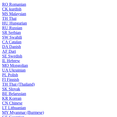
RO
Romanian
CK
kurdish
MS
Malaysian
TH
Thai
HU
Hungarian
RU
Russian
SR
Serbian
SW
Swahili
CA
Catalan
DA
Danish
AF
Dari
SE
Swedish
IL
Hebrew
MO
Mongolian
UA
Ukrainian
PL
Polish
FI
Finnish
TH
Thai (Thailand)
SK
Slovak
BE
Belarusian
KR
Korean
CN
Chinese
LT
Lithuanian
MY
Myanmar (Burmese)