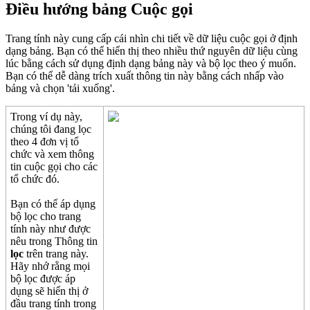
Đ
i
ề
u
h
ư
ớ
ng
b
ả
ng
Cu
ộ
c
g
ọ
i
Trang
t
í
nh
n
à
y
cung
c
ấ
p
c
á
i
nh
ì
n
chi
ti
ế
t
v
ề
d
ữ
li
ệ
u
cu
ộ
c
g
ọ
i
ở
đ
ị
nh
d
ạ
ng
b
ả
ng
.
B
ạ
n
c
ó
th
ể
hi
ể
n
th
ị
theo
nhi
ề
u
th
ứ
nguy
ê
n
d
ữ
li
ệ
u
c
ù
ng
l
ú
c
b
ằ
ng
c
á
ch
s
ử
d
ụ
ng
đ
ị
nh
d
ạ
ng
b
ả
ng
n
à
y
v
à
b
ộ
l
ọ
c
theo
ý
mu
ố
n
.
B
ạ
n
c
ó
th
ể
d
ễ
d
à
ng
tr
í
ch
xu
ấ
t
th
ô
ng
tin
n
à
y
b
ằ
ng
c
á
ch
nh
ấ
p
v
à
o
b
ả
ng
v
à
ch
ọ
n
'
t
ả
i
xu
ố
ng
'
.
Trong
v
í
d
ụ
n
à
y
,
ch
ú
ng
t
ô
i
đ
ang
l
ọ
c
theo
4
đ
ơ
n
v
ị
t
ổ
ch
ứ
c
v
à
xem
th
ô
ng
tin
cu
ộ
c
g
ọ
i
cho
c
á
c
t
ổ
ch
ứ
c
đ
ó
.
B
ạ
n
c
ó
th
ể
á
p
d
ụ
ng
b
ộ
l
ọ
c
cho
trang
t
í
nh
n
à
y
nh
ư
đ
ư
ợ
c
n
ê
u
trong
Th
ô
ng
tin
l
ọ
c
tr
ê
n
trang
n
à
y
.
H
ã
y
nh
ớ
r
ằ
ng
m
ọ
i
b
ộ
l
ọ
c
đ
ư
ợ
c
á
p
d
ụ
ng
s
ẽ
hi
ể
n
th
ị
ở
đ
ầ
u
trang
t
í
nh
trong