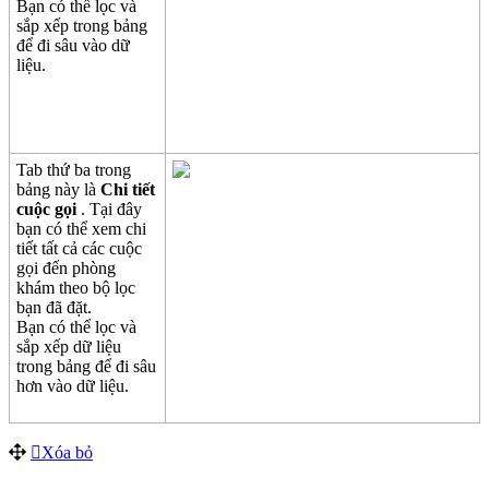
B
ạ
n
c
ó
th
ể
l
ọ
c
v
à
s
ắ
p
x
ế
p
trong
b
ả
ng
đ
ể
đ
i
s
â
u
v
à
o
d
ữ
li
ệ
u
.
Tab
th
ứ
ba
trong
b
ả
ng
n
à
y
l
à
Chi
ti
ế
t
cu
ộ
c
g
ọ
i
.
T
ạ
i
đ
â
y
b
ạ
n
c
ó
th
ể
xem
chi
ti
ế
t
t
ấ
t
c
ả
c
á
c
cu
ộ
c
g
ọ
i
đ
ế
n
ph
ò
ng
kh
á
m
theo
b
ộ
l
ọ
c
b
ạ
n
đ
ã
đ
ặ
t
.
B
ạ
n
c
ó
th
ể
l
ọ
c
v
à
s
ắ
p
x
ế
p
d
ữ
li
ệ
u
trong
b
ả
ng
đ
ể
đ
i
s
â
u
h
ơ
n
v
à
o
d
ữ
li
ệ
u
.
X
ó
a
b
ỏ