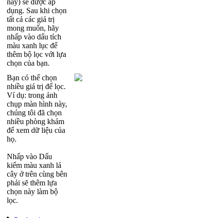
n
à
y
)
s
ẽ
đ
ư
ợ
c
á
p
d
ụ
ng
.
Sau
khi
ch
ọ
n
t
ấ
t
c
ả
c
á
c
gi
á
tr
ị
mong
mu
ố
n
,
h
ã
y
nh
ấ
p
v
à
o
d
ấ
u
t
í
ch
m
à
u
xanh
l
ụ
c
đ
ể
th
ê
m
b
ộ
l
ọ
c
v
ớ
i
l
ự
a
ch
ọ
n
c
ủ
a
b
ạ
n
.
B
ạ
n
c
ó
th
ể
ch
ọ
n
nhi
ề
u
gi
á
tr
ị
đ
ể
l
ọ
c
.
V
í
d
ụ
:
trong
ả
nh
ch
ụ
p
m
à
n
h
ì
nh
n
à
y
,
ch
ú
ng
t
ô
i
đ
ã
ch
ọ
n
nhi
ề
u
ph
ò
ng
kh
á
m
đ
ể
xem
d
ữ
li
ệ
u
c
ủ
a
h
ọ
.
Nh
ấ
p
v
à
o
D
ấ
u
ki
ể
m
m
à
u
xanh
l
á
c
â
y
ở
tr
ê
n
c
ù
ng
b
ê
n
ph
ả
i
s
ẽ
th
ê
m
l
ự
a
ch
ọ
n
n
à
y
l
à
m
b
ộ
l
ọ
c
.