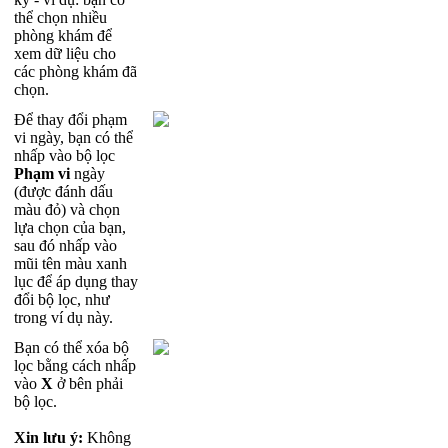
th
ể
ch
ọ
n
nhi
ề
u
ph
ò
ng
kh
á
m
đ
ể
xem
d
ữ
li
ệ
u
cho
c
á
c
ph
ò
ng
kh
á
m
đ
ã
ch
ọ
n
.
Đ
ể
thay
đ
ổ
i
ph
ạ
m
vi
ng
à
y
,
b
ạ
n
c
ó
th
ể
nh
ấ
p
v
à
o
b
ộ
l
ọ
c
Ph
ạ
m
vi
ng
à
y
(
đ
ư
ợ
c
đ
á
nh
d
ấ
u
m
à
u
đ
ỏ
)
v
à
ch
ọ
n
l
ự
a
ch
ọ
n
c
ủ
a
b
ạ
n
,
sau
đ
ó
nh
ấ
p
v
à
o
m
ũ
i
t
ê
n
m
à
u
xanh
l
ụ
c
đ
ể
á
p
d
ụ
ng
thay
đ
ổ
i
b
ộ
l
ọ
c
,
nh
ư
trong
v
í
d
ụ
n
à
y
.
B
ạ
n
c
ó
th
ể
x
ó
a
b
ộ
l
ọ
c
b
ằ
ng
c
á
ch
nh
ấ
p
v
à
o
X
ở
b
ê
n
ph
ả
i
b
ộ
l
ọ
c
.
Xin
l
ư
u
ý
:
Kh
ô
ng