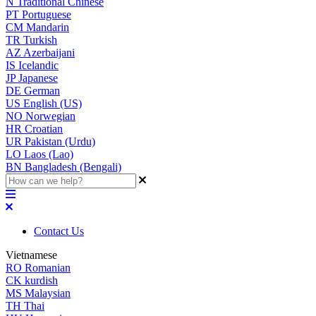
N
Traditional Chinese
PT
Portuguese
CM
Mandarin
TR
Turkish
AZ
Azerbaijani
IS
Icelandic
JP
Japanese
DE
German
US
English (US)
NO
Norwegian
HR
Croatian
UR
Pakistan (Urdu)
LO
Laos (Lao)
BN
Bangladesh (Bengali)
Contact Us
Vietnamese
RO
Romanian
CK
kurdish
MS
Malaysian
TH
Thai