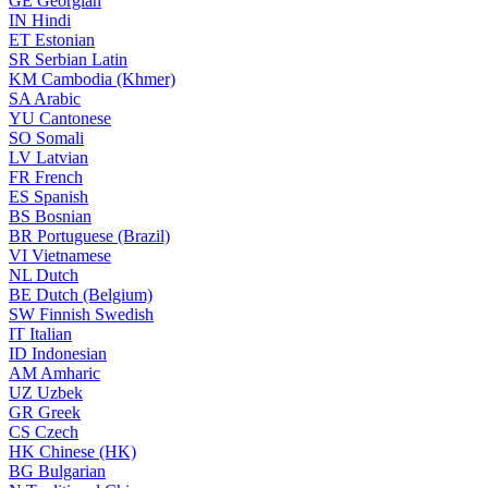
GE
Georgian
IN
Hindi
ET
Estonian
SR
Serbian Latin
KM
Cambodia (Khmer)
SA
Arabic
YU
Cantonese
SO
Somali
LV
Latvian
FR
French
ES
Spanish
BS
Bosnian
BR
Portuguese (Brazil)
VI
Vietnamese
NL
Dutch
BE
Dutch (Belgium)
SW
Finnish Swedish
IT
Italian
ID
Indonesian
AM
Amharic
UZ
Uzbek
GR
Greek
CS
Czech
HK
Chinese (HK)
BG
Bulgarian