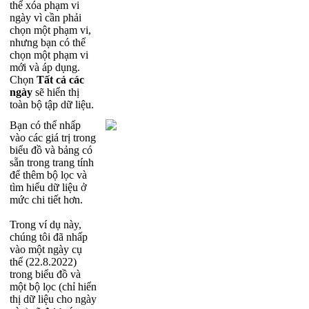
th
ể
x
ó
a
ph
ạ
m
vi
ng
à
y
v
ì
c
ầ
n
ph
ả
i
ch
ọ
n
m
ộ
t
ph
ạ
m
vi
,
nh
ư
ng
b
ạ
n
c
ó
th
ể
ch
ọ
n
m
ộ
t
ph
ạ
m
vi
m
ớ
i
v
à
á
p
d
ụ
ng
.
Ch
ọ
n
T
ấ
t
c
ả
c
á
c
ng
à
y
s
ẽ
hi
ể
n
th
ị
to
à
n
b
ộ
t
ậ
p
d
ữ
li
ệ
u
.
B
ạ
n
c
ó
th
ể
nh
ấ
p
v
à
o
c
á
c
gi
á
tr
ị
trong
bi
ể
u
đ
ồ
v
à
b
ả
ng
c
ó
s
ẵ
n
trong
trang
t
í
nh
đ
ể
th
ê
m
b
ộ
l
ọ
c
v
à
t
ì
m
hi
ể
u
d
ữ
li
ệ
u
ở
m
ứ
c
chi
ti
ế
t
h
ơ
n
.
Trong
v
í
d
ụ
n
à
y
,
ch
ú
ng
t
ô
i
đ
ã
nh
ấ
p
v
à
o
m
ộ
t
ng
à
y
c
ụ
th
ể
(
22
.
8
.
2022
)
trong
bi
ể
u
đ
ồ
v
à
m
ộ
t
b
ộ
l
ọ
c
(
ch
ỉ
hi
ể
n
th
ị
d
ữ
li
ệ
u
cho
ng
à
y