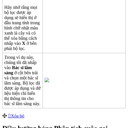
H
ã
y
nh
ớ
r
ằ
ng
m
ọ
i
b
ộ
l
ọ
c
đ
ư
ợ
c
á
p
d
ụ
ng
s
ẽ
hi
ể
n
th
ị
ở
đ
ầ
u
trang
t
í
nh
trong
h
ì
nh
ch
ữ
nh
ậ
t
m
à
u
xanh
l
á
c
â
y
v
à
c
ó
th
ể
x
ó
a
b
ằ
ng
c
á
ch
nh
ấ
p
v
à
o
X
ở
b
ê
n
ph
ả
i
b
ộ
l
ọ
c
.
Trong
v
í
d
ụ
n
à
y
,
ch
ú
ng
t
ô
i
đ
ã
nh
ấ
p
v
à
o
B
á
c
s
ĩ
l
â
m
s
à
ng
ở
c
ộ
t
b
ê
n
tr
á
i
v
à
ch
ọ
n
m
ộ
t
b
á
c
s
ĩ
l
â
m
s
à
ng
.
B
ộ
l
ọ
c
đ
ã
đ
ư
ợ
c
á
p
d
ụ
ng
v
à
d
ữ
li
ệ
u
hi
ệ
n
ch
ỉ
hi
ể
n
th
ị
th
ô
ng
tin
cho
b
á
c
s
ĩ
l
â
m
s
à
ng
n
à
y
.
X
ó
a
b
ỏ