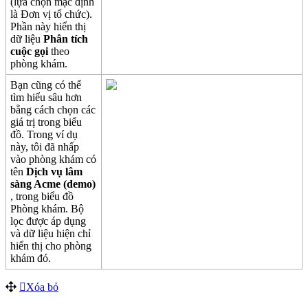
(
l
ự
a
ch
ọ
n
m
ặ
c
đ
ị
nh
l
à
Đ
ơ
n
v
ị
t
ổ
ch
ứ
c
)
.
Ph
ầ
n
n
à
y
hi
ể
n
th
ị
d
ữ
li
ệ
u
Ph
â
n
t
í
ch
cu
ộ
c
g
ọ
i
theo
ph
ò
ng
kh
á
m
.
B
ạ
n
c
ũ
ng
c
ó
th
ể
t
ì
m
hi
ể
u
s
â
u
h
ơ
n
b
ằ
ng
c
á
ch
ch
ọ
n
c
á
c
gi
á
tr
ị
trong
bi
ể
u
đ
ồ
.
Trong
v
í
d
ụ
n
à
y
,
t
ô
i
đ
ã
nh
ấ
p
v
à
o
ph
ò
ng
kh
á
m
c
ó
t
ê
n
D
ị
ch
v
ụ
l
â
m
s
à
ng
Acme
(
demo
)
,
trong
bi
ể
u
đ
ồ
Ph
ò
ng
kh
á
m
.
B
ộ
l
ọ
c
đ
ư
ợ
c
á
p
d
ụ
ng
v
à
d
ữ
li
ệ
u
hi
ệ
n
ch
ỉ
hi
ể
n
th
ị
cho
ph
ò
ng
kh
á
m
đ
ó
.
X
ó
a
b
ỏ