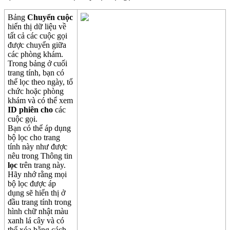
B
ả
ng
Chuy
ể
n
cu
ộ
c
hi
ể
n
th
ị
d
ữ
li
ệ
u
v
ề
t
ấ
t
c
ả
c
á
c
cu
ộ
c
g
ọ
i
đ
ư
ợ
c
chuy
ể
n
gi
ữ
a
c
á
c
ph
ò
ng
kh
á
m
.
Trong
b
ả
ng
ở
cu
ố
i
trang
t
í
nh
,
b
ạ
n
c
ó
th
ể
l
ọ
c
theo
ng
à
y
,
t
ổ
ch
ứ
c
ho
ặ
c
ph
ò
ng
kh
á
m
v
à
c
ó
th
ể
xem
ID
phi
ê
n
cho
c
á
c
cu
ộ
c
g
ọ
i
.
B
ạ
n
c
ó
th
ể
á
p
d
ụ
ng
b
ộ
l
ọ
c
cho
trang
t
í
nh
n
à
y
nh
ư
đ
ư
ợ
c
n
ê
u
trong
Th
ô
ng
tin
l
ọ
c
tr
ê
n
trang
n
à
y
.
H
ã
y
nh
ớ
r
ằ
ng
m
ọ
i
b
ộ
l
ọ
c
đ
ư
ợ
c
á
p
d
ụ
ng
s
ẽ
hi
ể
n
th
ị
ở
đ
ầ
u
trang
t
í
nh
trong
h
ì
nh
ch
ữ
nh
ậ
t
m
à
u
xanh
l
á
c
â
y
v
à
c
ó
th
ể
x
ó
a
b
ằ
ng
c
á
ch