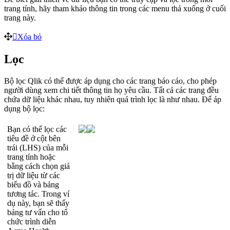
trang
t
í
nh
,
h
ã
y
tham
kh
ả
o
th
ô
ng
tin
trong
c
á
c
menu
th
ả
xu
ố
ng
ở
cu
ố
i
trang
n
à
y
.
X
ó
a
b
ỏ
L
ọ
c
B
ộ
l
ọ
c
Qlik
c
ó
th
ể
đ
ư
ợ
c
á
p
d
ụ
ng
cho
c
á
c
trang
b
á
o
c
á
o
,
cho
ph
é
p
ng
ư
ờ
i
d
ù
ng
xem
chi
ti
ế
t
th
ô
ng
tin
h
ọ
y
ê
u
c
ầ
u
.
T
ấ
t
c
ả
c
á
c
trang
đ
ề
u
ch
ứ
a
d
ữ
li
ệ
u
kh
á
c
nhau
,
tuy
nhi
ê
n
qu
á
tr
ì
nh
l
ọ
c
l
à
nh
ư
nhau
.
Đ
ể
á
p
d
ụ
ng
b
ộ
l
ọ
c
:
B
ạ
n
c
ó
th
ể
l
ọ
c
c
á
c
ti
ê
u
đ
ề
ở
c
ộ
t
b
ê
n
tr
á
i
(
LHS
)
c
ủ
a
m
ỗ
i
trang
t
í
nh
ho
ặ
c
b
ằ
ng
c
á
ch
ch
ọ
n
gi
á
tr
ị
d
ữ
li
ệ
u
t
ừ
c
á
c
bi
ể
u
đ
ồ
v
à
b
ả
ng
t
ư
ơ
ng
t
á
c
.
Trong
v
í
d
ụ
n
à
y
,
b
ạ
n
s
ẽ
th
ấ
y
b
ả
ng
t
ư
v
ấ
n
cho
t
ổ
ch
ứ
c
tr
ì
nh
di
ễ
n