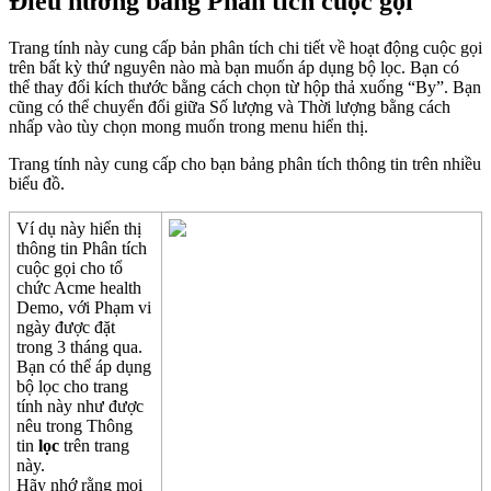
Đ
i
ề
u
h
ư
ớ
ng
b
ả
ng
Ph
â
n
t
í
ch
cu
ộ
c
g
ọ
i
Trang
t
í
nh
n
à
y
cung
c
ấ
p
b
ả
n
ph
â
n
t
í
ch
chi
ti
ế
t
v
ề
ho
ạ
t
đ
ộ
ng
cu
ộ
c
g
ọ
i
tr
ê
n
b
ấ
t
k
ỳ
th
ứ
nguy
ê
n
n
à
o
m
à
b
ạ
n
mu
ố
n
á
p
d
ụ
ng
b
ộ
l
ọ
c
.
B
ạ
n
c
ó
th
ể
thay
đ
ổ
i
k
í
ch
th
ư
ớ
c
b
ằ
ng
c
á
ch
ch
ọ
n
t
ừ
h
ộ
p
th
ả
xu
ố
ng
“
By
”
.
B
ạ
n
c
ũ
ng
c
ó
th
ể
chuy
ể
n
đ
ổ
i
gi
ữ
a
S
ố
l
ư
ợ
ng
v
à
Th
ờ
i
l
ư
ợ
ng
b
ằ
ng
c
á
ch
nh
ấ
p
v
à
o
t
ù
y
ch
ọ
n
mong
mu
ố
n
trong
menu
hi
ể
n
th
ị
.
Trang
t
í
nh
n
à
y
cung
c
ấ
p
cho
b
ạ
n
b
ả
ng
ph
â
n
t
í
ch
th
ô
ng
tin
tr
ê
n
nhi
ề
u
bi
ể
u
đ
ồ
.
V
í
d
ụ
n
à
y
hi
ể
n
th
ị
th
ô
ng
tin
Ph
â
n
t
í
ch
cu
ộ
c
g
ọ
i
cho
t
ổ
ch
ứ
c
Acme
health
Demo
,
v
ớ
i
Ph
ạ
m
vi
ng
à
y
đ
ư
ợ
c
đ
ặ
t
trong
3
th
á
ng
qua
.
B
ạ
n
c
ó
th
ể
á
p
d
ụ
ng
b
ộ
l
ọ
c
cho
trang
t
í
nh
n
à
y
nh
ư
đ
ư
ợ
c
n
ê
u
trong
Th
ô
ng
tin
l
ọ
c
tr
ê
n
trang
n
à
y
.
H
ã
y
nh
ớ
r
ằ
ng
m
ọ
i