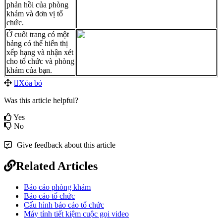
ph
ả
n
h
ồ
i
c
ủ
a
ph
ò
ng
kh
á
m
v
à
đ
ơ
n
v
ị
t
ổ
ch
ứ
c
.
Ở
cu
ố
i
trang
c
ó
m
ộ
t
b
ả
ng
c
ó
th
ể
hi
ể
n
th
ị
x
ế
p
h
ạ
ng
v
à
nh
ậ
n
x
é
t
cho
t
ổ
ch
ứ
c
v
à
ph
ò
ng
kh
á
m
c
ủ
a
b
ạ
n
.
X
ó
a
b
ỏ
Was this article helpful?
Yes
No
Give feedback about this article
Related Articles
Báo cáo phòng khám
Báo cáo tổ chức
Cấu hình báo cáo tổ chức
Máy tính tiết kiệm cuộc gọi video