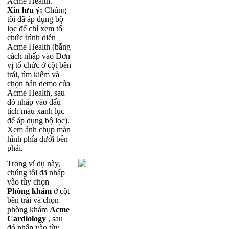
Acme
Health
.
Xin
l
ư
u
ý
:
Ch
ú
ng
t
ô
i
đ
ã
á
p
d
ụ
ng
b
ộ
l
ọ
c
đ
ể
ch
ỉ
xem
t
ổ
ch
ứ
c
tr
ì
nh
di
ễ
n
Acme
Health
(
b
ằ
ng
c
á
ch
nh
ấ
p
v
à
o
Đ
ơ
n
v
ị
t
ổ
ch
ứ
c
ở
c
ộ
t
b
ê
n
tr
á
i
,
t
ì
m
ki
ế
m
v
à
ch
ọ
n
b
ả
n
demo
c
ủ
a
Acme
Health
,
sau
đ
ó
nh
ấ
p
v
à
o
d
ấ
u
t
í
ch
m
à
u
xanh
l
ụ
c
đ
ể
á
p
d
ụ
ng
b
ộ
l
ọ
c
)
.
Xem
ả
nh
ch
ụ
p
m
à
n
h
ì
nh
ph
í
a
d
ư
ớ
i
b
ê
n
ph
ả
i
.
Trong
v
í
d
ụ
n
à
y
,
ch
ú
ng
t
ô
i
đ
ã
nh
ấ
p
v
à
o
t
ù
y
ch
ọ
n
Ph
ò
ng
kh
á
m
ở
c
ộ
t
b
ê
n
tr
á
i
v
à
ch
ọ
n
ph
ò
ng
kh
á
m
Acme
Cardiology
,
sau
đ
ó
nh
ấ
p
v
à
o
t
ù
y