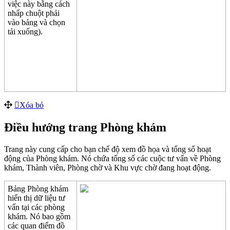
vi
ệ
c
n
à
y
b
ằ
ng
c
á
ch
nh
ấ
p
chu
ộ
t
ph
ả
i
v
à
o
b
ả
ng
v
à
ch
ọ
n
t
ả
i
xu
ố
ng
)
.
X
ó
a
b
ỏ
Đ
i
ề
u
h
ư
ớ
ng
trang
Ph
ò
ng
kh
á
m
Trang
n
à
y
cung
c
ấ
p
cho
b
ạ
n
ch
ế
đ
ộ
xem
đ
ồ
h
ọ
a
v
à
t
ổ
ng
s
ố
ho
ạ
t
đ
ộ
ng
c
ủ
a
Ph
ò
ng
kh
á
m
.
N
ó
ch
ứ
a
t
ổ
ng
s
ố
c
á
c
cu
ộ
c
t
ư
v
ấ
n
v
ề
Ph
ò
ng
kh
á
m
,
Th
à
nh
vi
ê
n
,
Ph
ò
ng
ch
ờ
v
à
Khu
v
ự
c
ch
ờ
đ
ang
ho
ạ
t
đ
ộ
ng
.
B
ả
ng
Ph
ò
ng
kh
á
m
hi
ể
n
th
ị
d
ữ
li
ệ
u
t
ư
v
ấ
n
t
ạ
i
c
á
c
ph
ò
ng
kh
á
m
.
N
ó
bao
g
ồ
m
c
á
c
quan
đ
i
ể
m
đ
ồ