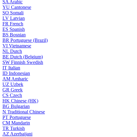
SA
Arabic
YU
Cantonese
SO
Somali
LV
Latvian
FR
French
ES
Spanish
BS
Bosnian
BR
Portuguese (Brazil)
VI
Vietnamese
NL
Dutch
BE
Dutch (Belgium)
SW
Finnish Swedish
IT
Italian
ID
Indonesian
AM
Amharic
UZ
Uzbek
GR
Greek
CS
Czech
HK
Chinese (HK)
BG
Bulgarian
N
Traditional Chinese
PT
Portuguese
CM
Mandarin
TR
Turkish
AZ
Azerbaijani