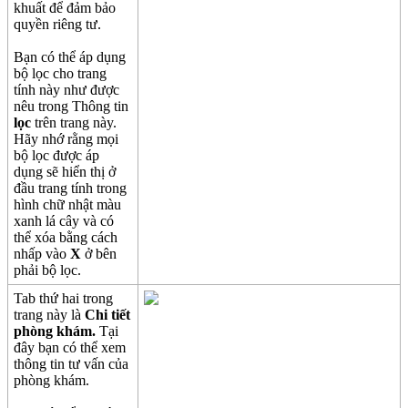
khu
ấ
t
đ
ể
đ
ả
m
b
ả
o
quy
ề
n
ri
ê
ng
t
ư
.
B
ạ
n
c
ó
th
ể
á
p
d
ụ
ng
b
ộ
l
ọ
c
cho
trang
t
í
nh
n
à
y
nh
ư
đ
ư
ợ
c
n
ê
u
trong
Th
ô
ng
tin
l
ọ
c
tr
ê
n
trang
n
à
y
.
H
ã
y
nh
ớ
r
ằ
ng
m
ọ
i
b
ộ
l
ọ
c
đ
ư
ợ
c
á
p
d
ụ
ng
s
ẽ
hi
ể
n
th
ị
ở
đ
ầ
u
trang
t
í
nh
trong
h
ì
nh
ch
ữ
nh
ậ
t
m
à
u
xanh
l
á
c
â
y
v
à
c
ó
th
ể
x
ó
a
b
ằ
ng
c
á
ch
nh
ấ
p
v
à
o
X
ở
b
ê
n
ph
ả
i
b
ộ
l
ọ
c
.
Tab
th
ứ
hai
trong
trang
n
à
y
l
à
Chi
ti
ế
t
ph
ò
ng
kh
á
m
.
T
ạ
i
đ
â
y
b
ạ
n
c
ó
th
ể
xem
th
ô
ng
tin
t
ư
v
ấ
n
c
ủ
a
ph
ò
ng
kh
á
m
.