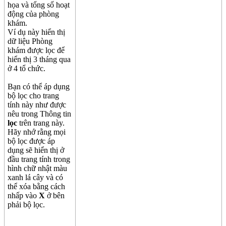
h
ọ
a
v
à
t
ổ
ng
s
ố
ho
ạ
t
đ
ộ
ng
c
ủ
a
ph
ò
ng
kh
á
m
.
V
í
d
ụ
n
à
y
hi
ể
n
th
ị
d
ữ
li
ệ
u
Ph
ò
ng
kh
á
m
đ
ư
ợ
c
l
ọ
c
đ
ể
hi
ể
n
th
ị
3
th
á
ng
qua
ở
4
t
ổ
ch
ứ
c
.
B
ạ
n
c
ó
th
ể
á
p
d
ụ
ng
b
ộ
l
ọ
c
cho
trang
t
í
nh
n
à
y
nh
ư
đ
ư
ợ
c
n
ê
u
trong
Th
ô
ng
tin
l
ọ
c
tr
ê
n
trang
n
à
y
.
H
ã
y
nh
ớ
r
ằ
ng
m
ọ
i
b
ộ
l
ọ
c
đ
ư
ợ
c
á
p
d
ụ
ng
s
ẽ
hi
ể
n
th
ị
ở
đ
ầ
u
trang
t
í
nh
trong
h
ì
nh
ch
ữ
nh
ậ
t
m
à
u
xanh
l
á
c
â
y
v
à
c
ó
th
ể
x
ó
a
b
ằ
ng
c
á
ch
nh
ấ
p
v
à
o
X
ở
b
ê
n
ph
ả
i
b
ộ
l
ọ
c
.