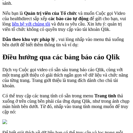
s
á
nh
.
N
ế
u
b
ạ
n
l
à
Qu
ả
n
tr
ị
vi
ê
n
c
ủ
a
T
ổ
ch
ứ
c
v
à
mu
ố
n
Cu
ộ
c
g
ọ
i
Video
c
ủ
a
healthdirect
s
ắ
p
x
ế
p
c
á
c
b
á
o
c
á
o
t
ự
đ
ộ
ng
đ
ể
g
ử
i
cho
b
ạ
n
,
vui
l
ò
ng
li
ê
n
h
ệ
v
ớ
i
ch
ú
ng
t
ô
i
v
à
đ
ư
a
ra
y
ê
u
c
ầ
u
.
Xin
l
ư
u
ý
:
qu
ả
n
tr
ị
vi
ê
n
t
ổ
ch
ứ
c
kh
ô
ng
c
ó
quy
ề
n
truy
c
ậ
p
v
à
o
t
à
i
kho
ả
n
Qlik
.
D
ẫ
n
theo
khu
v
ự
c
ph
á
p
l
ý
,
vui
l
ò
ng
nh
ấ
p
v
à
o
menu
th
ả
xu
ố
ng
b
ê
n
d
ư
ớ
i
đ
ể
bi
ế
t
th
ê
m
th
ô
ng
tin
v
à
v
í
d
ụ
:
Đ
i
ề
u
h
ư
ớ
ng
qua
c
á
c
b
ả
ng
b
á
o
c
á
o
Qlik
D
ị
ch
v
ụ
Cu
ộ
c
g
ọ
i
video
c
ó
s
ẵ
n
s
á
u
trang
b
á
o
c
á
o
Qlik
,
c
ù
ng
v
ớ
i
m
ộ
t
trang
gi
ớ
i
thi
ệ
u
c
ó
gi
ả
i
th
í
ch
ng
ắ
n
g
ọ
n
v
ề
d
ữ
li
ệ
u
v
à
ch
ứ
c
n
ă
ng
c
ủ
a
t
ừ
ng
trang
.
Trang
gi
ớ
i
thi
ệ
u
l
à
trang
đ
í
ch
d
à
nh
cho
ch
ủ
t
à
i
kho
ả
n
.
C
ó
th
ể
truy
c
ậ
p
c
á
c
trang
t
í
nh
c
ó
s
ẵ
n
trong
menu
Trang
t
í
nh
th
ả
xu
ố
ng
ở
tr
ê
n
c
ù
ng
b
ê
n
ph
ả
i
c
ủ
a
ứ
ng
d
ụ
ng
Qlik
,
nh
ư
trong
ả
nh
ch
ụ
p
m
à
n
h
ì
nh
b
ê
n
d
ư
ớ
i
.
T
ừ
đ
ó
,
nh
ấ
p
v
à
o
trang
t
í
nh
mong
mu
ố
n
đ
ể
truy
c
ậ
p
n
ó
:
Đ
ể
bi
ế
t
gi
ả
i
th
í
ch
v
ề
d
ữ
li
ệ
u
b
ạ
n
c
ó
th
ể
truy
c
ậ
p
v
à
l
ọ
c
trong
m
ỗ
i