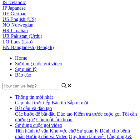
IS
Icelandic
JP
Japanese
DE
German
US
English (US)
NO
Norwegian
HR
Croatian
UR
Pakistan (Urdu)
LO
Laos (Lao)
BN
Bangladesh (Bengali)
Home
Sử dụng cuộc gọi video
Sự quản lý
Báo cáo
Thông tin mới nhất
Cập nhật trực tiếp
Bản tin
Sắp ra mắt
Bắt đầu và đào tạo
Các bước để bắt đầu
Đào tạo
Kiểm tra trước cuộc gọi
Tôi cần
những gì?
Cần một tài khoản
Sử dụng cuộc gọi video
Tiến hành tư vấn
Khu vực chờ
Sự quản lý
Dành cho bệnh
nhân
Hướng dẫn và Video
Quy trình làm việc
Ứng dụng &