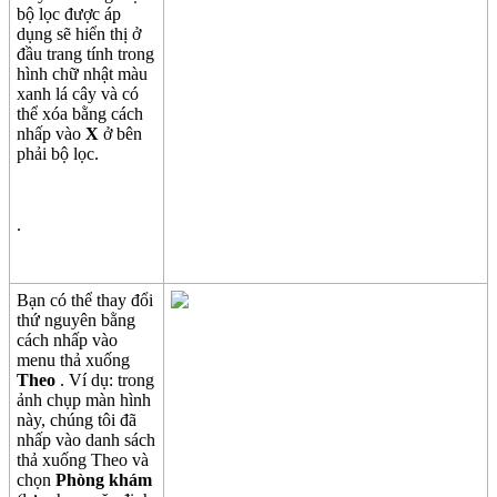
b
ộ
l
ọ
c
đ
ư
ợ
c
á
p
d
ụ
ng
s
ẽ
hi
ể
n
th
ị
ở
đ
ầ
u
trang
t
í
nh
trong
h
ì
nh
ch
ữ
nh
ậ
t
m
à
u
xanh
l
á
c
â
y
v
à
c
ó
th
ể
x
ó
a
b
ằ
ng
c
á
ch
nh
ấ
p
v
à
o
X
ở
b
ê
n
ph
ả
i
b
ộ
l
ọ
c
.
.
B
ạ
n
c
ó
th
ể
thay
đ
ổ
i
th
ứ
nguy
ê
n
b
ằ
ng
c
á
ch
nh
ấ
p
v
à
o
menu
th
ả
xu
ố
ng
Theo
.
V
í
d
ụ
:
trong
ả
nh
ch
ụ
p
m
à
n
h
ì
nh
n
à
y
,
ch
ú
ng
t
ô
i
đ
ã
nh
ấ
p
v
à
o
danh
s
á
ch
th
ả
xu
ố
ng
Theo
v
à
ch
ọ
n
Ph
ò
ng
kh
á
m