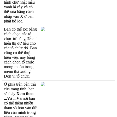
h
ì
nh
ch
ữ
nh
ậ
t
m
à
u
xanh
l
á
c
â
y
v
à
c
ó
th
ể
x
ó
a
b
ằ
ng
c
á
ch
nh
ấ
p
v
à
o
X
ở
b
ê
n
ph
ả
i
b
ộ
l
ọ
c
.
B
ạ
n
c
ó
th
ể
l
ọ
c
b
ằ
ng
c
á
ch
ch
ọ
n
c
á
c
t
ổ
ch
ứ
c
t
ừ
b
ả
ng
đ
ể
ch
ỉ
hi
ể
n
th
ị
d
ữ
li
ệ
u
cho
c
á
c
t
ổ
ch
ứ
c
đ
ó
.
B
ạ
n
c
ũ
ng
c
ó
th
ể
th
ự
c
hi
ệ
n
vi
ệ
c
n
à
y
b
ằ
ng
c
á
ch
ch
ọ
n
t
ổ
ch
ứ
c
mong
mu
ố
n
trong
menu
th
ả
xu
ố
ng
Đ
ơ
n
v
ị
t
ổ
ch
ứ
c
.
Ở
ph
í
a
tr
ê
n
b
ê
n
tr
á
i
c
ủ
a
trang
t
í
nh
,
b
ạ
n
s
ẽ
th
ấ
y
Xem
theo
.
.
.
V
à
.
.
.
V
à
n
ơ
i
b
ạ
n
c
ó
th
ể
th
ê
m
nhi
ề
u
tham
s
ố
h
ơ
n
v
à
o
d
ữ
li
ệ
u
c
ủ
a
m
ì
nh
trong