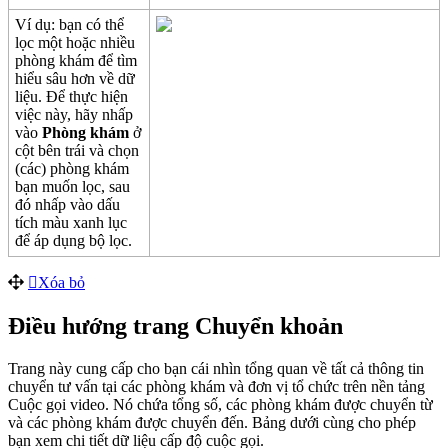
V
í
d
ụ
:
b
ạ
n
c
ó
th
ể
l
ọ
c
m
ộ
t
ho
ặ
c
nhi
ề
u
ph
ò
ng
kh
á
m
đ
ể
t
ì
m
hi
ể
u
s
â
u
h
ơ
n
v
ề
d
ữ
li
ệ
u
.
Đ
ể
th
ự
c
hi
ệ
n
vi
ệ
c
n
à
y
,
h
ã
y
nh
ấ
p
v
à
o
Ph
ò
ng
kh
á
m
ở
c
ộ
t
b
ê
n
tr
á
i
v
à
ch
ọ
n
(
c
á
c
)
ph
ò
ng
kh
á
m
b
ạ
n
mu
ố
n
l
ọ
c
,
sau
đ
ó
nh
ấ
p
v
à
o
d
ấ
u
t
í
ch
m
à
u
xanh
l
ụ
c
đ
ể
á
p
d
ụ
ng
b
ộ
l
ọ
c
.
X
ó
a
b
ỏ
Đ
i
ề
u
h
ư
ớ
ng
trang
Chuy
ể
n
kho
ả
n
Trang
n
à
y
cung
c
ấ
p
cho
b
ạ
n
c
á
i
nh
ì
n
t
ổ
ng
quan
v
ề
t
ấ
t
c
ả
th
ô
ng
tin
chuy
ể
n
t
ư
v
ấ
n
t
ạ
i
c
á
c
ph
ò
ng
kh
á
m
v
à
đ
ơ
n
v
ị
t
ổ
ch
ứ
c
tr
ê
n
n
ề
n
t
ả
ng
Cu
ộ
c
g
ọ
i
video
.
N
ó
ch
ứ
a
t
ổ
ng
s
ố
,
c
á
c
ph
ò
ng
kh
á
m
đ
ư
ợ
c
chuy
ể
n
t
ừ
v
à
c
á
c
ph
ò
ng
kh
á
m
đ
ư
ợ
c
chuy
ể
n
đ
ế
n
.
B
ả
ng
d
ư
ớ
i
c
ù
ng
cho
ph
é
p
b
ạ
n
xem
chi
ti
ế
t
d
ữ
li
ệ
u
c
ấ
p
đ
ộ
cu
ộ
c
g
ọ
i
.