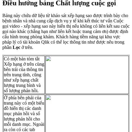
Đ
i
ề
u
h
ư
ớ
ng
b
ả
ng
Ch
ấ
t
l
ư
ợ
ng
cu
ộ
c
g
ọ
i
B
ả
ng
n
à
y
ch
ứ
a
d
ữ
li
ệ
u
t
ừ
kh
ả
o
s
á
t
x
ế
p
h
ạ
ng
sao
đ
ư
ợ
c
tr
ì
nh
b
à
y
cho
b
ệ
nh
nh
â
n
v
à
nh
à
cung
c
ấ
p
d
ị
ch
v
ụ
y
t
ế
khi
k
ế
t
th
ú
c
t
ư
v
ấ
n
Cu
ộ
c
g
ọ
i
video
-
x
ế
p
h
ạ
ng
sao
n
à
y
hi
ể
n
th
ị
n
ế
u
kh
ô
ng
c
ó
li
ê
n
k
ế
t
sau
cu
ộ
c
g
ọ
i
n
à
o
kh
á
c
(
ch
ẳ
ng
h
ạ
n
nh
ư
li
ê
n
k
ế
t
ho
ặ
c
trang
c
ả
m
ơ
n
)
đ
ư
ợ
c
đ
ị
nh
c
ấ
u
h
ì
nh
trong
ph
ò
ng
kh
á
m
.
Kh
á
ch
h
à
ng
ti
ề
m
n
ă
ng
t
ạ
i
khu
v
ự
c
ph
á
p
l
ý
c
ó
t
à
i
kho
ả
n
Qlik
c
ó
th
ể
l
ọ
c
th
ô
ng
tin
nh
ư
đ
ư
ợ
c
n
ê
u
trong
ph
ầ
n
L
ọ
c
ở
tr
ê
n
.
C
ó
m
ộ
t
b
ả
n
t
ó
m
t
ắ
t
X
ế
p
h
ạ
ng
ở
tr
ê
n
c
ù
ng
b
ê
n
tr
á
i
c
ủ
a
th
ô
ng
tin
tr
ê
n
trang
t
í
nh
,
c
ũ
ng
nh
ư
x
ế
p
h
ạ
ng
ch
ấ
t
l
ư
ợ
ng
trung
b
ì
nh
v
à
s
ố
l
ư
ợ
ng
ph
ả
n
h
ồ
i
.
Ở
ph
í
a
b
ê
n
ph
ả
i
c
ủ
a
trang
n
à
y
c
ó
m
ộ
t
bi
ể
u
đ
ồ
hi
ể
n
th
ị
c
á
c
danh
m
ụ
c
ph
ả
n
h
ồ
i
v
à
s
ố
l
ư
ợ
ng
ph
ả
n
h
ồ
i
cho
m
ỗ
i
danh
m
ụ
c
.
Ngo
à
i
ra
c
ò
n
c
ó
c
á
c
tab