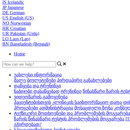
IS
Icelandic
JP
Japanese
DE
German
US
English (US)
NO
Norwegian
HR
Croatian
UR
Pakistan (Urdu)
LO
Laos (Lao)
BN
Bangladesh (Bengali)
Home
უახლესი ინფორმაცია
მალე
ბიულეტენები
პირდაპირი განახლებები
დაწყება და ტრენინგი
ნაბიჯები დასაწყებად
ტრენინგი
წინასწარი ზარის ტეს
ვიდეოზარის გამოყენება
პაციენტებისთვის
კლინიკის საინფორმაციო დაფა
დი
პროცესები
ადმინისტრაცია
მოსაცდელი ზონა
კონსულ
ტექნიკური მოთხოვნები და პრობლემების მოგვარებ
ზარის წინასწარი ტესტის პრობლემების მოგვარება
IT
გჭირდებათ?
სპეციალიზებული პორტალები