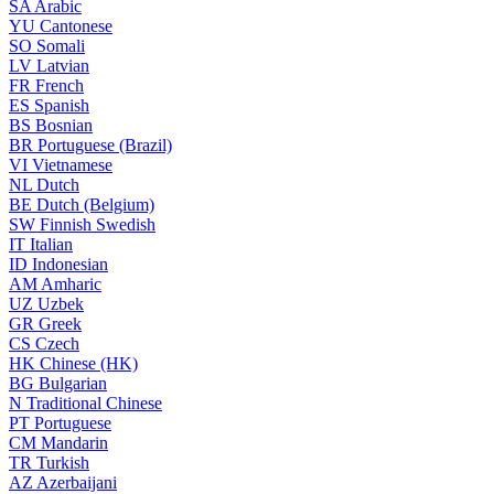
SA
Arabic
YU
Cantonese
SO
Somali
LV
Latvian
FR
French
ES
Spanish
BS
Bosnian
BR
Portuguese (Brazil)
VI
Vietnamese
NL
Dutch
BE
Dutch (Belgium)
SW
Finnish Swedish
IT
Italian
ID
Indonesian
AM
Amharic
UZ
Uzbek
GR
Greek
CS
Czech
HK
Chinese (HK)
BG
Bulgarian
N
Traditional Chinese
PT
Portuguese
CM
Mandarin
TR
Turkish
AZ
Azerbaijani