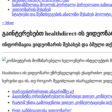
ხანდაზმულთა მოვლის პორტალი
პირველადი ჯანდა
ვიდეოზარის შესახებ
სტატიები და შემთხვევების ანალიზი
შესახებ
პოლიტი
+ More
გაინტერესებთ healthdirect-ის ვიდეოზ
ინფორმაცია ვიდეოზარის შესახებ და ბმული თქ
Healthdirect
-
ი
ს
ვ
ი
დ
ე
ო
ზ
ა
რ
ი
უ
ზ
რ
უ
ნ
ვ
ე
ლ
ყ
ო
ფ
ს
უ
ს
ა
ფ
რ
თ
ხ
ო
ვ
ი
დ
ს
ე
რ
ვ
ი
ს
ი
დ
ა
ი
ს
,
თ
უ
რ
ო
გ
ო
რ
შ
ე
გ
ი
ძ
ლ
ი
ა
თ
ი
ს
ა
რ
გ
ე
ბ
ლ
ო
თ
ვ
ი
დ
დ
ა
რ
ე
გ
ი
ს
ტ
რ
ი
რ
დ
ი
თ
ა
ნ
გ
ა
რ
ი
შ
ზ
ე
ა
ქ
პ
ა
ც
ი
ე
ნ
ტ
ზ
ე
ო
რ
ი
ე
ნ
ტ
ი
რ
ე
ბ
უ
ლ
ი
მ
ა
რ
ტ
ი
ვ
ი
ვ
ი
დ
ე
ო
კ
ო
ნ
ს
უ
ლ
რ
ა
ტ
ო
მ
უ
ნ
დ
ა
გ
ა
მ
ო
ი
ყ
ე
ნ
ო
თ
ვ
ი
დ
ე
ო
კ
ო
ნ
ს
უ
ლ
ტ
ა
ც
ი
ე
ბ
ი
თ
ქ
რ
ი
თ
გ
ა
ნ
ს
ხ
ვ
ა
ვ
დ
ე
ბ
ა
ვ
ი
დ
ე
ო
ზ
ა
რ
ი
?