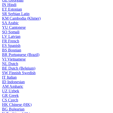
GE
Georgian
IN
Hindi
ET
Estonian
SR
Serbian Latin
KM
Cambodia (Khmer)
SA
Arabic
YU
Cantonese
SO
Somali
LV
Latvian
FR
French
ES
Spanish
BS
Bosnian
BR
Portuguese (Brazil)
VI
Vietnamese
NL
Dutch
BE
Dutch (Belgium)
SW
Finnish Swedish
IT
Italian
ID
Indonesian
AM
Amharic
UZ
Uzbek
GR
Greek
CS
Czech
HK
Chinese (HK)
BG
Bulgarian