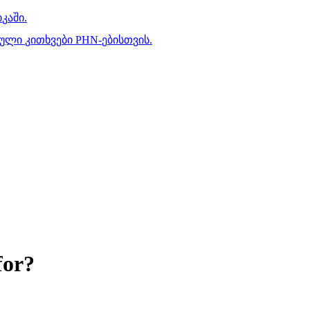
ი
კ
ა
შ
ი
.
უ
ლ
ი
კ
ი
თ
ხ
ვ
ე
ბ
ი
PHN
-
ე
ბ
ი
ს
თ
ვ
ი
ს
.
for?