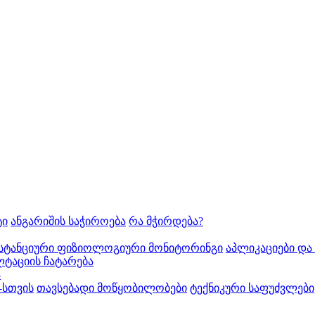
ტი
ანგარიშის საჭიროება
რა მჭირდება?
სტანციური ფიზიოლოგიური მონიტორინგი
აპლიკაციები და
ტაციის ჩატარება
ა
-სთვის
თავსებადი მოწყობილობები
ტექნიკური საფუძვლები