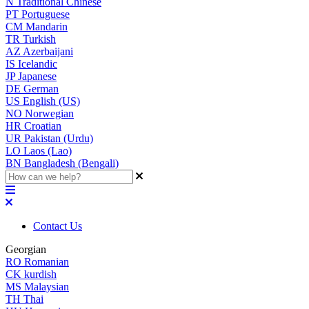
N
Traditional Chinese
PT
Portuguese
CM
Mandarin
TR
Turkish
AZ
Azerbaijani
IS
Icelandic
JP
Japanese
DE
German
US
English (US)
NO
Norwegian
HR
Croatian
UR
Pakistan (Urdu)
LO
Laos (Lao)
BN
Bangladesh (Bengali)
Contact Us
Georgian
RO
Romanian
CK
kurdish
MS
Malaysian
TH
Thai