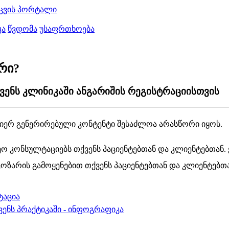
ცვის პორტალი
კა
წვდომა
უსაფრთხოება
არი?
ვენს კლინიკაში ანგარიშის რეგისტრაციისთვის
ე
ო
კ
ო
ნ
ს
უ
ლ
ტ
ა
ც
ი
ე
ბ
ს
თ
ქ
ვ
ე
ნ
ს
პ
ა
ც
ი
ე
ნ
ტ
ე
ბ
თ
ა
ნ
დ
ა
კ
ლ
ი
ე
ნ
ტ
ე
ბ
თ
ა
ნ
.
ე
ო
ზ
ა
რ
ი
ს
გ
ა
მ
ო
ყ
ე
ნ
ე
ბ
ი
თ
თ
ქ
ვ
ე
ნ
ს
პ
ა
ც
ი
ე
ნ
ტ
ე
ბ
თ
ა
ნ
დ
ა
კ
ლ
ი
ე
ნ
ტ
ე
ბ
თ
ტ
ა
ც
ი
ა
ვ
ე
ნ
ს
პ
რ
ა
ქ
ტ
ი
კ
ა
შ
ი
-
ი
ნ
ფ
ო
გ
რ
ა
ფ
ი
კ
ა