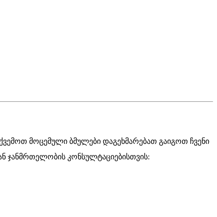
ქ
ვ
ე
მ
ო
თ
მ
ო
ც
ე
მ
უ
ლ
ი
ბ
მ
უ
ლ
ე
ბ
ი
დ
ა
გ
ე
ხ
მ
ა
რ
ე
ბ
ა
თ
გ
ა
ი
გ
ო
თ
ჩ
ვ
ე
ნ
ი
ა
ნ
ჯ
ა
ნ
მ
რ
თ
ე
ლ
ო
ბ
ი
ს
კ
ო
ნ
ს
უ
ლ
ტ
ა
ც
ი
ე
ბ
ი
ს
თ
ვ
ი
ს
: