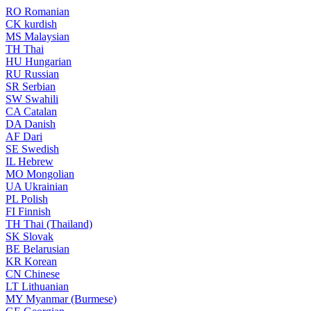
RO
Romanian
CK
kurdish
MS
Malaysian
TH
Thai
HU
Hungarian
RU
Russian
SR
Serbian
SW
Swahili
CA
Catalan
DA
Danish
AF
Dari
SE
Swedish
IL
Hebrew
MO
Mongolian
UA
Ukrainian
PL
Polish
FI
Finnish
TH
Thai (Thailand)
SK
Slovak
BE
Belarusian
KR
Korean
CN
Chinese
LT
Lithuanian
MY
Myanmar (Burmese)