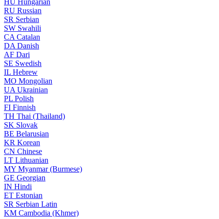
HU
Hungarian
RU
Russian
SR
Serbian
SW
Swahili
CA
Catalan
DA
Danish
AF
Dari
SE
Swedish
IL
Hebrew
MO
Mongolian
UA
Ukrainian
PL
Polish
FI
Finnish
TH
Thai (Thailand)
SK
Slovak
BE
Belarusian
KR
Korean
CN
Chinese
LT
Lithuanian
MY
Myanmar (Burmese)
GE
Georgian
IN
Hindi
ET
Estonian
SR
Serbian Latin
KM
Cambodia (Khmer)