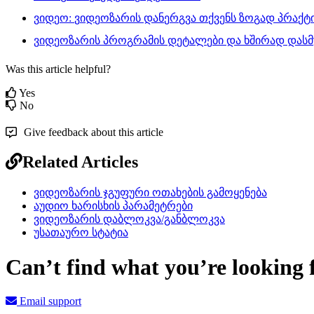
ვ
ი
დ
ე
ო
:
ვ
ი
დ
ე
ო
ზ
ა
რ
ი
ს
დ
ა
ნ
ე
რ
გ
ვ
ა
თ
ქ
ვ
ე
ნ
ს
ზ
ო
გ
ა
დ
პ
რ
ა
ქ
ტ
ვ
ი
დ
ე
ო
ზ
ა
რ
ი
ს
პ
რ
ო
გ
რ
ა
მ
ი
ს
დ
ე
ტ
ა
ლ
ე
ბ
ი
დ
ა
ხ
შ
ი
რ
ა
დ
დ
ა
ს
მ
Was this article helpful?
Yes
No
Give feedback about this article
Related Articles
ვიდეოზარის ჯგუფური ოთახების გამოყენება
აუდიო ხარისხის პარამეტრები
ვიდეოზარის დაბლოკვა/განბლოკვა
უსათაურო სტატია
Can’t find what you’re looking 
Email support