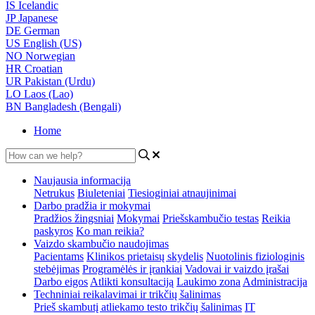
IS
Icelandic
JP
Japanese
DE
German
US
English (US)
NO
Norwegian
HR
Croatian
UR
Pakistan (Urdu)
LO
Laos (Lao)
BN
Bangladesh (Bengali)
Home
Naujausia informacija
Netrukus
Biuleteniai
Tiesioginiai atnaujinimai
Darbo pradžia ir mokymai
Pradžios žingsniai
Mokymai
Priešskambučio testas
Reikia
paskyros
Ko man reikia?
Vaizdo skambučio naudojimas
Pacientams
Klinikos prietaisų skydelis
Nuotolinis fiziologinis
stebėjimas
Programėlės ir įrankiai
Vadovai ir vaizdo įrašai
Darbo eigos
Atlikti konsultaciją
Laukimo zona
Administracija
Techniniai reikalavimai ir trikčių šalinimas
Prieš skambutį atliekamo testo trikčių šalinimas
IT