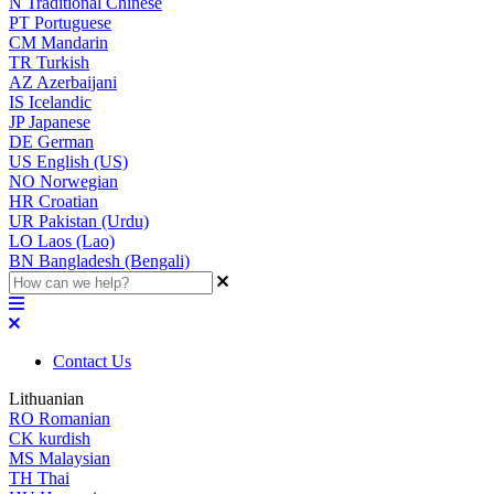
N
Traditional Chinese
PT
Portuguese
CM
Mandarin
TR
Turkish
AZ
Azerbaijani
IS
Icelandic
JP
Japanese
DE
German
US
English (US)
NO
Norwegian
HR
Croatian
UR
Pakistan (Urdu)
LO
Laos (Lao)
BN
Bangladesh (Bengali)
Contact Us
Lithuanian
RO
Romanian
CK
kurdish
MS
Malaysian
TH
Thai