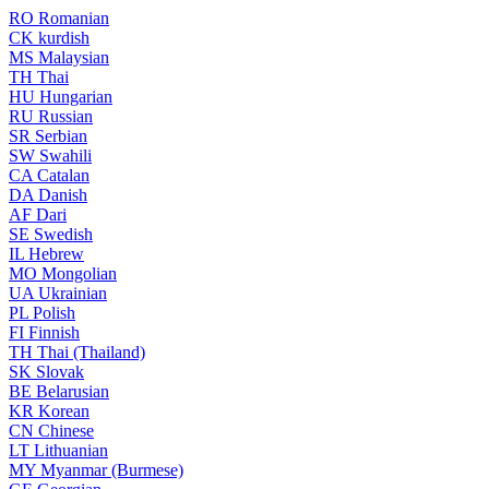
RO
Romanian
CK
kurdish
MS
Malaysian
TH
Thai
HU
Hungarian
RU
Russian
SR
Serbian
SW
Swahili
CA
Catalan
DA
Danish
AF
Dari
SE
Swedish
IL
Hebrew
MO
Mongolian
UA
Ukrainian
PL
Polish
FI
Finnish
TH
Thai (Thailand)
SK
Slovak
BE
Belarusian
KR
Korean
CN
Chinese
LT
Lithuanian
MY
Myanmar (Burmese)