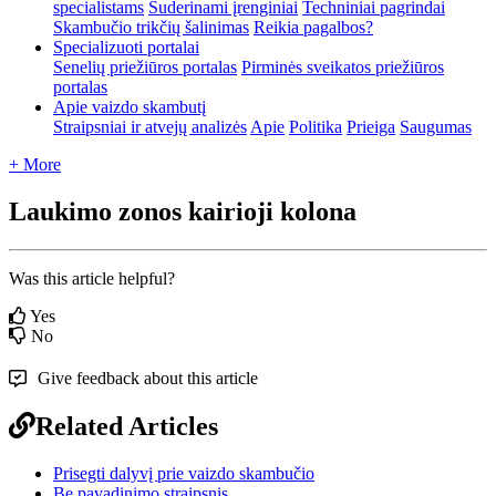
specialistams
Suderinami įrenginiai
Techniniai pagrindai
Skambučio trikčių šalinimas
Reikia pagalbos?
Specializuoti portalai
Senelių priežiūros portalas
Pirminės sveikatos priežiūros
portalas
Apie vaizdo skambutį
Straipsniai ir atvejų analizės
Apie
Politika
Prieiga
Saugumas
+ More
Laukimo zonos kairioji kolona
Was this article helpful?
Yes
No
Give feedback about this article
Related Articles
Prisegti dalyvį prie vaizdo skambučio
Be pavadinimo straipsnis