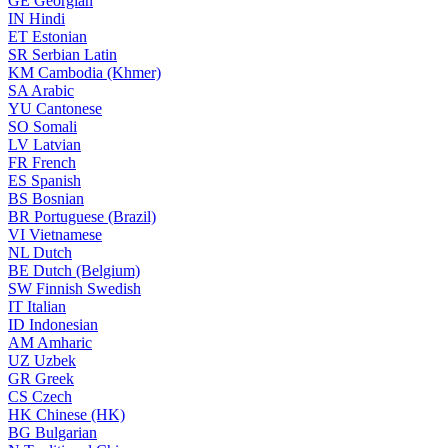
GE
Georgian
IN
Hindi
ET
Estonian
SR
Serbian Latin
KM
Cambodia (Khmer)
SA
Arabic
YU
Cantonese
SO
Somali
LV
Latvian
FR
French
ES
Spanish
BS
Bosnian
BR
Portuguese (Brazil)
VI
Vietnamese
NL
Dutch
BE
Dutch (Belgium)
SW
Finnish Swedish
IT
Italian
ID
Indonesian
AM
Amharic
UZ
Uzbek
GR
Greek
CS
Czech
HK
Chinese (HK)
BG
Bulgarian