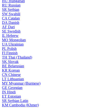
HU
Hungarian
RU
Russian
SR
Serbian
SW
Swahili
CA
Catalan
DA
Danish
AF
Dari
SE
Swedish
IL
Hebrew
MO
Mongolian
UA
Ukrainian
PL
Polish
FI
Finnish
TH
Thai (Thailand)
SK
Slovak
BE
Belarusian
KR
Korean
CN
Chinese
LT
Lithuanian
MY
Myanmar (Burmese)
GE
Georgian
IN
Hindi
ET
Estonian
SR
Serbian Latin
KM
Cambodia (Khmer)