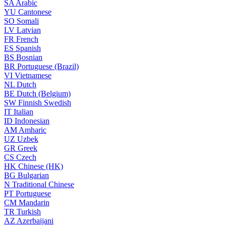
SA
Arabic
YU
Cantonese
SO
Somali
LV
Latvian
FR
French
ES
Spanish
BS
Bosnian
BR
Portuguese (Brazil)
VI
Vietnamese
NL
Dutch
BE
Dutch (Belgium)
SW
Finnish Swedish
IT
Italian
ID
Indonesian
AM
Amharic
UZ
Uzbek
GR
Greek
CS
Czech
HK
Chinese (HK)
BG
Bulgarian
N
Traditional Chinese
PT
Portuguese
CM
Mandarin
TR
Turkish
AZ
Azerbaijani