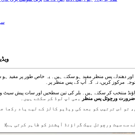
سی
ویڈی
ا
و
ر
د
ھ
ن
د
ل
ے
پ
س
م
ن
ظ
ر
م
ف
ی
د
ہ
و
س
ک
ت
ے
ہ
ی
ں
۔
ی
ہ
خ
ا
ص
ط
و
ر
پ
ر
م
ف
ی
د
ہ
و
س
و
ج
ہ
م
ر
ک
و
ز
ک
ر
ی
ں
،
ن
ہ
ک
ہ
آ
پ
ک
ے
پ
س
م
ن
ظ
ر
پ
ر
۔
ا
ؤ
ن
ڈ
م
ن
ت
خ
ب
ک
ر
س
ک
ت
ے
ہ
ی
ں
۔
ب
ل
ر
ک
ی
ت
ی
ن
س
ط
ح
ی
ں
ا
و
ر
س
ا
ت
پ
ی
ش
س
ی
ٹ
و
ض
ر
و
ر
ت
و
ر
چ
و
ئ
ل
پ
س
م
ن
ظ
ر
ب
ھ
ی
ا
پ
ل
و
ڈ
ک
ر
س
ک
ت
ے
ہ
ی
ں
۔
،
ت
و
ا
س
ت
ر
ت
ی
ب
ک
و
ب
ع
د
ک
ی
و
ی
ڈ
ی
و
ک
ا
ل
ز
ک
ے
ل
ی
ے
ی
ا
د
ر
ک
ھ
ا
ج
ا
ے
س
ے
س
ی
ٹ
و
ر
چ
و
ئ
ل
ب
ی
ک
گ
ر
ا
ؤ
ن
ڈ
آ
پ
ش
ن
ز
ک
و
ظ
ا
ہ
ر
ک
ر
ت
ی
ہ
ے
)
: