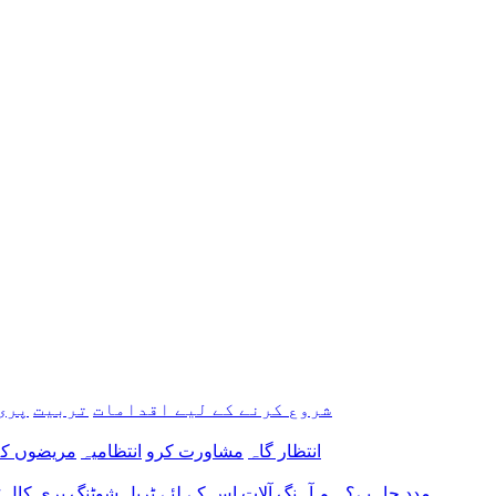
شروع کرنے کے لیے اقدامات
تربیت
پری
انتظار گاہ
مشاورت کرو
انتظامیہ
مریضوں کے
مدد چاہیے؟
ہم آہنگ آلات
اس کے لئے
ٹربل شوٹنگ پری کال