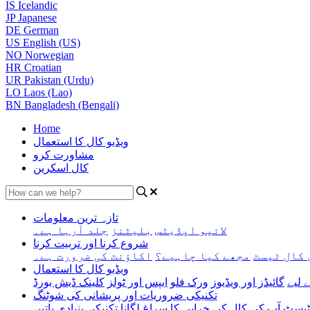
IS
Icelandic
JP
Japanese
DE
German
US
English (US)
NO
Norwegian
HR
Croatian
UR
Pakistan (Urdu)
LO
Laos (Lao)
BN
Bangladesh (Bengali)
Home
ویڈیو کال کا استعمال
مشاورت کرو
کال اسکرین
تازہ ترین معلومات
لائیو اپڈیٹس
بلیٹنز
جلد آرہا ہے۔
شروع کرنا اور تربیت کرنا
 کال ٹیسٹ
مجھے کیا چاہیے؟
اکاؤنٹ کی ضرورت ہے۔
ویڈیو کال کا استعمال
 لیے
گائیڈز اور ویڈیوز
ورک فلو
ایپس اور ٹولز
کلینک ڈیش بورڈ
تکنیکی ضروریات اور پریشانی کی شوٹنگ
 ٹیسٹ
آپ کی کال کی خرابی کا سراغ لگانا
تکنیکی بنیادی باتیں