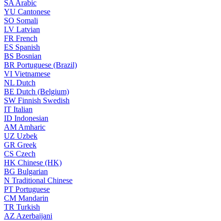
SA
Arabic
YU
Cantonese
SO
Somali
LV
Latvian
FR
French
ES
Spanish
BS
Bosnian
BR
Portuguese (Brazil)
VI
Vietnamese
NL
Dutch
BE
Dutch (Belgium)
SW
Finnish Swedish
IT
Italian
ID
Indonesian
AM
Amharic
UZ
Uzbek
GR
Greek
CS
Czech
HK
Chinese (HK)
BG
Bulgarian
N
Traditional Chinese
PT
Portuguese
CM
Mandarin
TR
Turkish
AZ
Azerbaijani