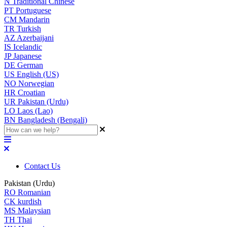
N
Traditional Chinese
PT
Portuguese
CM
Mandarin
TR
Turkish
AZ
Azerbaijani
IS
Icelandic
JP
Japanese
DE
German
US
English (US)
NO
Norwegian
HR
Croatian
UR
Pakistan (Urdu)
LO
Laos (Lao)
BN
Bangladesh (Bengali)
Contact Us
Pakistan (Urdu)
RO
Romanian
CK
kurdish
MS
Malaysian
TH
Thai