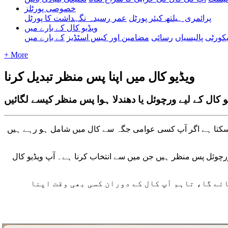
خصوصی پورٹلز
پرائمری ہیلتھ کیئر پورٹل
عمر رسیدہ نگہداشت کا پورٹل
ویڈیو کال کے بارے میں
کورٹی
پالیسیاں
رسائی
مضامین اور کیس اسٹڈیز
کے بارے میں
+ More
ویڈیو کال میں اپنا پس منظر تبدیل کرنا
و کال کے لیے ورچوئل یا دھندلا ہوا پس منظر کیسے لگائیں
ک
ت
ا
ہ
ے
ا
گ
ر
آ
پ
ک
س
ی
ع
و
ا
م
ی
ج
گ
ہ
س
ے
ک
ا
ل
م
ی
ں
ش
ا
م
ل
ہ
و
ر
ہ
ے
ہ
ی
ں
ر
چ
و
ئ
ل
پ
س
م
ن
ظ
ر
ہ
ی
ں
ج
ن
م
ی
ں
س
ے
ا
ن
ت
خ
ا
ب
ک
ر
ن
ا
ہ
ے
۔
آ
پ
و
ی
ڈ
ی
و
ک
ا
ل
ئ
ے
گ
ا
،
ت
ا
ہ
م
آ
پ
ک
ا
ل
ک
ے
د
و
ر
ا
ن
ک
س
ی
ب
ھ
ی
و
ق
ت
ا
پ
ن
ا