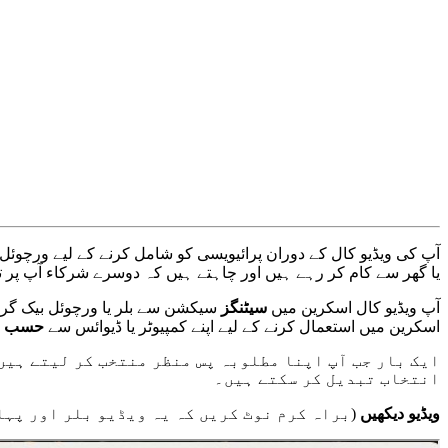
آ
پ
ک
ی
و
ی
ڈ
ی
و
ک
ا
ل
ک
ے
د
و
ر
ا
ن
پ
ر
ا
ئ
ی
و
ی
س
ی
ک
و
ش
ا
م
ل
ک
ر
ن
ے
ک
ے
ل
ی
ے
و
ر
چ
و
ئ
ل
ی
ا
گ
ھ
ر
س
ے
ک
ا
م
ک
ر
ر
ہ
ے
ہ
ی
ں
ا
و
ر
چ
ا
ہ
ت
ے
ہ
ی
ں
ک
ہ
د
و
س
ر
ے
ش
ر
ک
ا
ء
آ
پ
پ
ر
ت
آ
پ
و
ی
ڈ
ی
و
ک
ا
ل
ا
س
ک
ر
ی
ن
م
ی
ں
س
ی
ٹ
ن
گ
ز
س
ی
ک
ش
ن
س
ے
ب
ل
ر
ی
ا
و
ر
چ
و
ئ
ل
ب
ی
ک
گ
ر
ا
س
ک
ر
ی
ن
م
ی
ں
ا
س
ت
ع
م
ا
ل
ک
ر
ن
ے
ک
ے
ل
ی
ے
ا
پ
ن
ے
ک
م
پ
ی
و
ٹ
ر
ی
ا
ڈ
ی
و
ا
ئ
س
س
ے
ح
س
ب
ا
ی
ک
ب
ا
ر
ج
ب
آ
پ
ا
پ
ن
ا
م
ط
ل
و
ب
ہ
پ
س
م
ن
ظ
ر
م
ن
ت
خ
ب
ک
ر
ل
ی
ت
ے
ہ
ی
ں
ا
ن
ت
خ
ا
ب
ت
ب
د
ی
ل
ک
ر
س
ک
ت
ے
ہ
ی
ں
۔
و
ی
ڈ
ی
و
د
ی
ک
ھ
ی
ں
(
ب
ر
ا
ہ
ک
ر
م
ن
و
ٹ
ک
ر
ی
ں
ک
ہ
ی
ہ
و
ی
ڈ
ی
و
ب
ل
ر
ا
و
ر
پ
ہ
ل