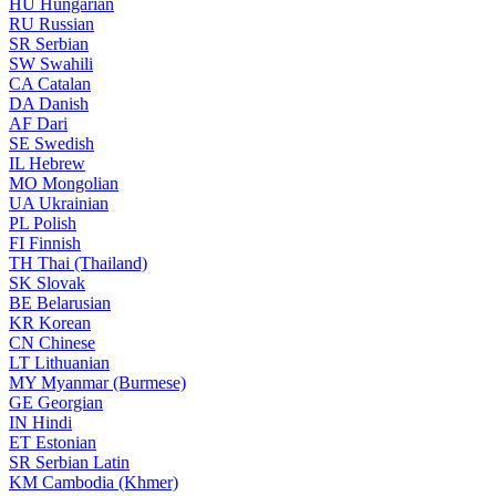
HU
Hungarian
RU
Russian
SR
Serbian
SW
Swahili
CA
Catalan
DA
Danish
AF
Dari
SE
Swedish
IL
Hebrew
MO
Mongolian
UA
Ukrainian
PL
Polish
FI
Finnish
TH
Thai (Thailand)
SK
Slovak
BE
Belarusian
KR
Korean
CN
Chinese
LT
Lithuanian
MY
Myanmar (Burmese)
GE
Georgian
IN
Hindi
ET
Estonian
SR
Serbian Latin
KM
Cambodia (Khmer)