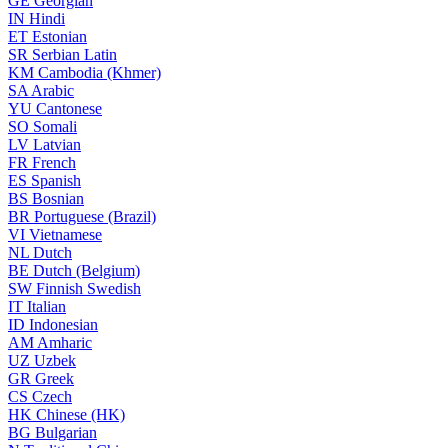
GE
Georgian
IN
Hindi
ET
Estonian
SR
Serbian Latin
KM
Cambodia (Khmer)
SA
Arabic
YU
Cantonese
SO
Somali
LV
Latvian
FR
French
ES
Spanish
BS
Bosnian
BR
Portuguese (Brazil)
VI
Vietnamese
NL
Dutch
BE
Dutch (Belgium)
SW
Finnish Swedish
IT
Italian
ID
Indonesian
AM
Amharic
UZ
Uzbek
GR
Greek
CS
Czech
HK
Chinese (HK)
BG
Bulgarian