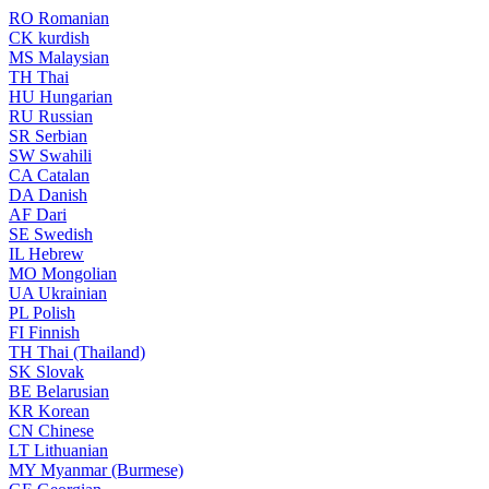
RO
Romanian
CK
kurdish
MS
Malaysian
TH
Thai
HU
Hungarian
RU
Russian
SR
Serbian
SW
Swahili
CA
Catalan
DA
Danish
AF
Dari
SE
Swedish
IL
Hebrew
MO
Mongolian
UA
Ukrainian
PL
Polish
FI
Finnish
TH
Thai (Thailand)
SK
Slovak
BE
Belarusian
KR
Korean
CN
Chinese
LT
Lithuanian
MY
Myanmar (Burmese)