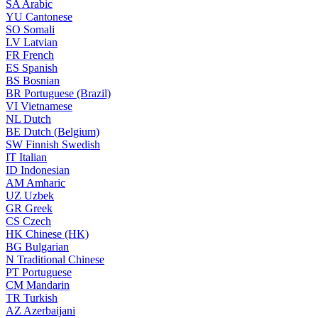
SA
Arabic
YU
Cantonese
SO
Somali
LV
Latvian
FR
French
ES
Spanish
BS
Bosnian
BR
Portuguese (Brazil)
VI
Vietnamese
NL
Dutch
BE
Dutch (Belgium)
SW
Finnish Swedish
IT
Italian
ID
Indonesian
AM
Amharic
UZ
Uzbek
GR
Greek
CS
Czech
HK
Chinese (HK)
BG
Bulgarian
N
Traditional Chinese
PT
Portuguese
CM
Mandarin
TR
Turkish
AZ
Azerbaijani