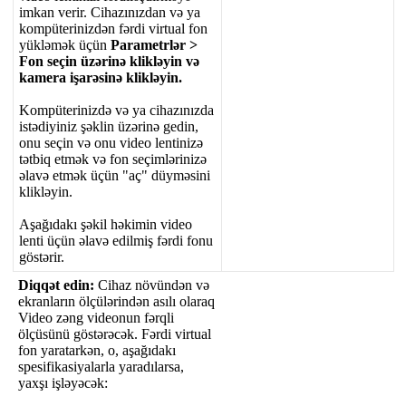
imkan
verir
.
Cihaz
ı
n
ı
zdan
v
ə
ya
komp
ü
terinizd
ə
n
f
ə
rdi
virtual
fon
y
ü
kl
ə
m
ə
k
ü
ç
ü
n
Parametrl
ə
r
>
Fon
se
ç
in
ü
z
ə
rin
ə
klikl
ə
yin
v
ə
kamera
i
ş
ar
ə
sin
ə
klikl
ə
yin
.
Komp
ü
terinizd
ə
v
ə
ya
cihaz
ı
n
ı
zda
ist
ə
diyiniz
ş
ə
klin
ü
z
ə
rin
ə
gedin
,
onu
se
ç
in
v
ə
onu
video
lentiniz
ə
t
ə
tbiq
etm
ə
k
v
ə
fon
se
ç
iml
ə
riniz
ə
ə
lav
ə
etm
ə
k
ü
ç
ü
n
"
a
ç
"
d
ü
ym
ə
sini
klikl
ə
yin
.
A
ş
a
ğ
ı
dak
ı
ş
ə
kil
h
ə
kimin
video
lenti
ü
ç
ü
n
ə
lav
ə
edilmi
ş
f
ə
rdi
fonu
g
ö
st
ə
rir
.
Diqq
ə
t
edin
:
Cihaz
n
ö
v
ü
nd
ə
n
v
ə
ekranlar
ı
n
ö
l
ç
ü
l
ə
rind
ə
n
as
ı
l
ı
olaraq
Video
z
ə
ng
videonun
f
ə
rqli
ö
l
ç
ü
s
ü
n
ü
g
ö
st
ə
r
ə
c
ə
k
.
F
ə
rdi
virtual
fon
yaratark
ə
n
,
o
,
a
ş
a
ğ
ı
dak
ı
spesifikasiyalarla
yarad
ı
larsa
,
yax
ş
ı
i
ş
l
ə
y
ə
c
ə
k
: