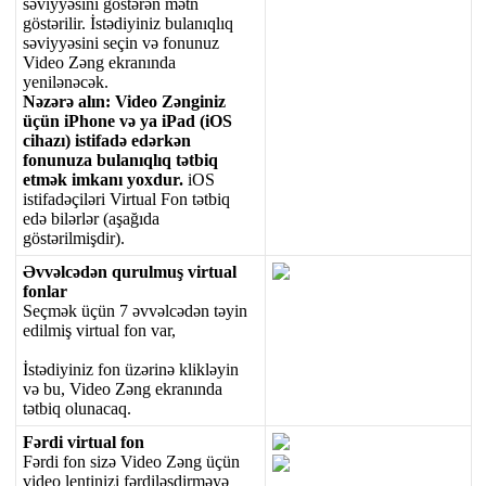
s
ə
viyy
ə
sini
g
ö
st
ə
r
ə
n
m
ə
tn
g
ö
st
ə
rilir
.
İ
st
ə
diyiniz
bulan
ı
ql
ı
q
s
ə
viyy
ə
sini
se
ç
in
v
ə
fonunuz
Video
Z
ə
ng
ekran
ı
nda
yenil
ə
n
ə
c
ə
k
.
N
ə
z
ə
r
ə
al
ı
n
:
Video
Z
ə
nginiz
ü
ç
ü
n
iPhone
v
ə
ya
iPad
(
iOS
cihaz
ı
)
istifad
ə
ed
ə
rk
ə
n
fonunuza
bulan
ı
ql
ı
q
t
ə
tbiq
etm
ə
k
imkan
ı
yoxdur
.
iOS
istifad
ə
ç
il
ə
ri
Virtual
Fon
t
ə
tbiq
ed
ə
bil
ə
rl
ə
r
(
a
ş
a
ğ
ı
da
g
ö
st
ə
rilmi
ş
dir
)
.
Ə
vv
ə
lc
ə
d
ə
n
qurulmu
ş
virtual
fonlar
Se
ç
m
ə
k
ü
ç
ü
n
7
ə
vv
ə
lc
ə
d
ə
n
t
ə
yin
edilmi
ş
virtual
fon
var
,
İ
st
ə
diyiniz
fon
ü
z
ə
rin
ə
klikl
ə
yin
v
ə
bu
,
Video
Z
ə
ng
ekran
ı
nda
t
ə
tbiq
olunacaq
.
F
ə
rdi
virtual
fon
F
ə
rdi
fon
siz
ə
Video
Z
ə
ng
ü
ç
ü
n
video
lentinizi
f
ə
rdil
ə
ş
dirm
ə
y
ə