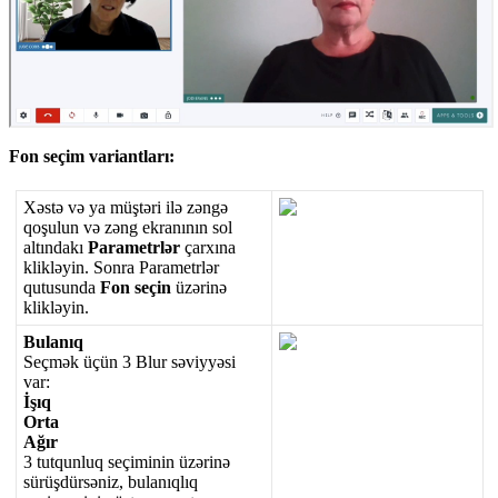
Fon
se
ç
im
variantlar
ı
:
X
ə
st
ə
v
ə
ya
m
ü
ş
t
ə
ri
il
ə
z
ə
ng
ə
qo
ş
ulun
v
ə
z
ə
ng
ekran
ı
n
ı
n
sol
alt
ı
ndak
ı
Parametrl
ə
r
ç
arx
ı
na
klikl
ə
yin
.
Sonra
Parametrl
ə
r
qutusunda
Fon
se
ç
in
ü
z
ə
rin
ə
klikl
ə
yin
.
Bulan
ı
q
Se
ç
m
ə
k
ü
ç
ü
n
3
Blur
s
ə
viyy
ə
si
var
:
İ
ş
ı
q
Orta
A
ğ
ı
r
3
tutqunluq
se
ç
iminin
ü
z
ə
rin
ə
s
ü
r
ü
ş
d
ü
rs
ə
niz
,
bulan
ı
ql
ı
q