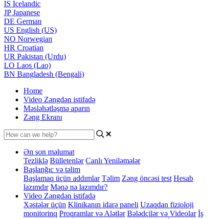
IS
Icelandic
JP
Japanese
DE
German
US
English (US)
NO
Norwegian
HR
Croatian
UR
Pakistan (Urdu)
LO
Laos (Lao)
BN
Bangladesh (Bengali)
Home
Video Zəngdən istifadə
Məsləhətləşmə aparın
Zəng Ekranı
Ən son məlumat
Tezliklə
Bülletenlər
Canlı Yeniləmələr
Başlanğıc və təlim
Başlamaq üçün addımlar
Təlim
Zəng öncəsi test
Hesab
lazımdır
Mənə nə lazımdır?
Video Zəngdən istifadə
Xəstələr üçün
Klinikanın idarə paneli
Uzaqdan fizioloji
monitorinq
Proqramlar və Alətlər
Bələdçilər və Videolar
İş