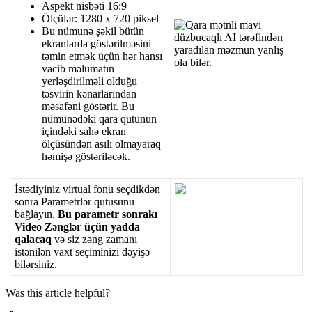
Aspekt
nisb
ə
ti
16
:
9
Ö
l
ç
ü
l
ə
r
:
1280
x
720
piksel
Bu
n
ü
mun
ə
ş
ə
kil
b
ü
t
ü
n
ekranlarda
g
ö
st
ə
rilm
ə
sini
t
ə
min
etm
ə
k
ü
ç
ü
n
h
ə
r
hans
ı
vacib
m
ə
lumat
ı
n
yerl
ə
ş
dirilm
ə
li
oldu
ğ
u
t
ə
svirin
k
ə
narlar
ı
ndan
m
ə
saf
ə
ni
g
ö
st
ə
rir
.
Bu
n
ü
mun
ə
d
ə
ki
qara
qutunun
i
ç
ind
ə
ki
sah
ə
ekran
ö
l
ç
ü
s
ü
nd
ə
n
as
ı
l
ı
olmayaraq
h
ə
mi
ş
ə
g
ö
st
ə
ril
ə
c
ə
k
.
İ
st
ə
diyiniz
virtual
fonu
se
ç
dikd
ə
n
sonra
Parametrl
ə
r
qutusunu
ba
ğ
lay
ı
n
.
Bu
parametr
sonrak
ı
Video
Z
ə
ngl
ə
r
ü
ç
ü
n
yadda
qalacaq
v
ə
siz
z
ə
ng
zaman
ı
ist
ə
nil
ə
n
vaxt
se
ç
iminizi
d
ə
yi
ş
ə
bil
ə
rsiniz
.
Was this article helpful?