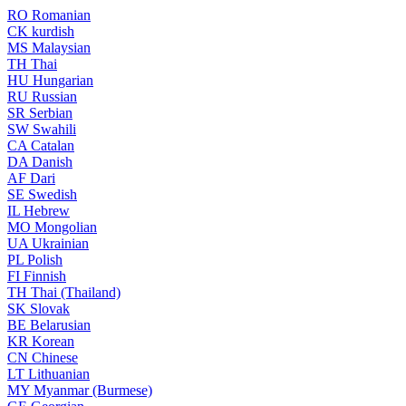
RO
Romanian
CK
kurdish
MS
Malaysian
TH
Thai
HU
Hungarian
RU
Russian
SR
Serbian
SW
Swahili
CA
Catalan
DA
Danish
AF
Dari
SE
Swedish
IL
Hebrew
MO
Mongolian
UA
Ukrainian
PL
Polish
FI
Finnish
TH
Thai (Thailand)
SK
Slovak
BE
Belarusian
KR
Korean
CN
Chinese
LT
Lithuanian
MY
Myanmar (Burmese)