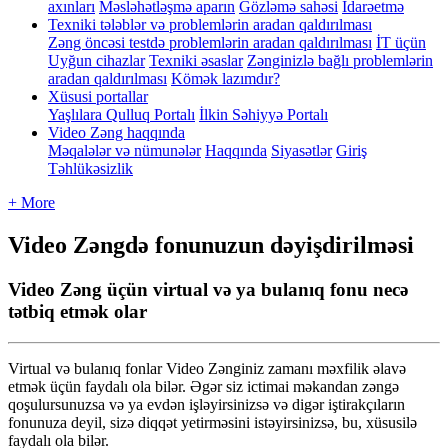
axınları
Məsləhətləşmə aparın
Gözləmə sahəsi
İdarəetmə
Texniki tələblər və problemlərin aradan qaldırılması
Zəng öncəsi testdə problemlərin aradan qaldırılması
İT üçün
Uyğun cihazlar
Texniki əsaslar
Zənginizlə bağlı problemlərin
aradan qaldırılması
Kömək lazımdır?
Xüsusi portallar
Yaşlılara Qulluq Portalı
İlkin Səhiyyə Portalı
Video Zəng haqqında
Məqalələr və nümunələr
Haqqında
Siyasətlər
Giriş
Təhlükəsizlik
+ More
Video Zəngdə fonunuzun dəyişdirilməsi
Video Zəng üçün virtual və ya bulanıq fonu necə
tətbiq etmək olar
Virtual
v
ə
bulan
ı
q
fonlar
Video
Z
ə
nginiz
zaman
ı
m
ə
xfilik
ə
lav
ə
etm
ə
k
ü
ç
ü
n
faydal
ı
ola
bil
ə
r
.
Ə
g
ə
r
siz
ictimai
m
ə
kandan
z
ə
ng
ə
qo
ş
ulursunuzsa
v
ə
ya
evd
ə
n
i
ş
l
ə
yirsinizs
ə
v
ə
dig
ə
r
i
ş
tirak
ç
ı
lar
ı
n
fonunuza
deyil
,
siz
ə
diqq
ə
t
yetirm
ə
sini
ist
ə
yirsinizs
ə
,
bu
,
x
ü
susil
ə
faydal
ı
ola
bil
ə
r
.