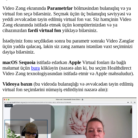
Video
Z
ə
ng
ekran
ı
nda
Parametrl
ə
r
b
ö
lm
ə
sind
ə
n
bulan
ı
ql
ı
q
v
ə
ya
virtual
fon
se
ç
ə
bil
ə
rsiniz
.
Se
ç
m
ə
k
ü
ç
ü
n
ü
ç
bulan
ı
ql
ı
q
s
ə
viyy
ə
si
v
ə
yeddi
ə
vv
ə
lc
ə
d
ə
n
t
ə
yin
edilmi
ş
virtual
fon
var
.
Siz
h
ə
m
ç
inin
Video
Z
ə
ng
ekran
ı
nda
istifad
ə
etm
ə
k
ü
ç
ü
n
komp
ü
terinizd
ə
n
v
ə
ya
cihaz
ı
n
ı
zdan
f
ə
rdi
virtual
fon
y
ü
kl
ə
y
ə
bil
ə
rsiniz
.
İ
st
ə
diyiniz
fonu
se
ç
dikd
ə
n
sonra
bu
parametr
sonrak
ı
Video
Z
ə
ngl
ə
r
ü
ç
ü
n
yadda
qalacaq
,
lakin
siz
z
ə
ng
zaman
ı
ist
ə
nil
ə
n
vaxt
se
ç
iminizi
d
ə
yi
ş
ə
bil
ə
rsiniz
.
macOS
Sequoia
istifad
ə
ed
ə
rk
ə
n
Apple
Virtual
fonlar
ı
il
ə
ba
ğ
l
ı
m
ə
lumat
ü
ç
ü
n
bura
klikl
ə
yin
(
n
ə
z
ə
r
ə
al
ı
n
ki
,
bu
se
ç
im
Healthdirect
Video
Z
ə
ng
texnologiyas
ı
ndan
istifad
ə
etmir
v
ə
Apple
m
ə
hsuludur
)
.
Videoya
bax
ı
n
(
bu
videoda
bulan
ı
ql
ı
ğ
ı
v
ə
ə
vv
ə
lc
ə
d
ə
n
t
ə
yin
edilmi
ş
virtual
fon
se
ç
iml
ə
rini
n
ü
mayi
ş
etdirdiyini
n
ə
z
ə
r
ə
al
ı
n
)
: