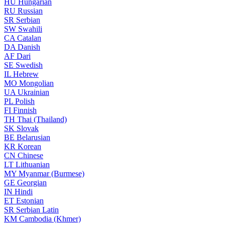
HU
Hungarian
RU
Russian
SR
Serbian
SW
Swahili
CA
Catalan
DA
Danish
AF
Dari
SE
Swedish
IL
Hebrew
MO
Mongolian
UA
Ukrainian
PL
Polish
FI
Finnish
TH
Thai (Thailand)
SK
Slovak
BE
Belarusian
KR
Korean
CN
Chinese
LT
Lithuanian
MY
Myanmar (Burmese)
GE
Georgian
IN
Hindi
ET
Estonian
SR
Serbian Latin
KM
Cambodia (Khmer)