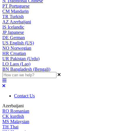
N
Traditional Chinese
PT
Portuguese
CM
Mandarin
TR
Turkish
AZ
Azerbaijani
IS
Icelandic
JP
Japanese
DE
German
US
English (US)
NO
Norwegian
HR
Croatian
UR
Pakistan (Urdu)
LO
Laos (Lao)
BN
Bangladesh (Bengali)
Contact Us
Azerbaijani
RO
Romanian
CK
kurdish
MS
Malaysian
TH
Thai