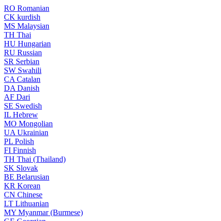
RO
Romanian
CK
kurdish
MS
Malaysian
TH
Thai
HU
Hungarian
RU
Russian
SR
Serbian
SW
Swahili
CA
Catalan
DA
Danish
AF
Dari
SE
Swedish
IL
Hebrew
MO
Mongolian
UA
Ukrainian
PL
Polish
FI
Finnish
TH
Thai (Thailand)
SK
Slovak
BE
Belarusian
KR
Korean
CN
Chinese
LT
Lithuanian
MY
Myanmar (Burmese)