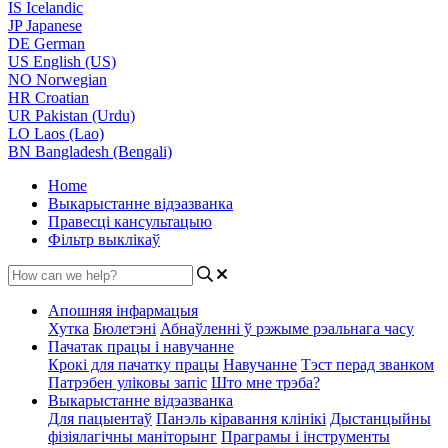
IS
Icelandic
JP
Japanese
DE
German
US
English (US)
NO
Norwegian
HR
Croatian
UR
Pakistan (Urdu)
LO
Laos (Lao)
BN
Bangladesh (Bengali)
Home
Выкарыстанне відэазванка
Правесці кансультацыю
Фільтр выклікаў
Апошняя інфармацыя
Хутка
Бюлетэні
Абнаўленні ў рэжыме рэальнага часу
Пачатак працы і навучанне
Крокі для пачатку працы
Навучанне
Тэст перад званком
Патрэбен уліковы запіс
Што мне трэба?
Выкарыстанне відэазванка
Для пацыентаў
Панэль кіравання клінікі
Дыстанцыйны
фізіялагічны маніторынг
Праграмы і інструменты