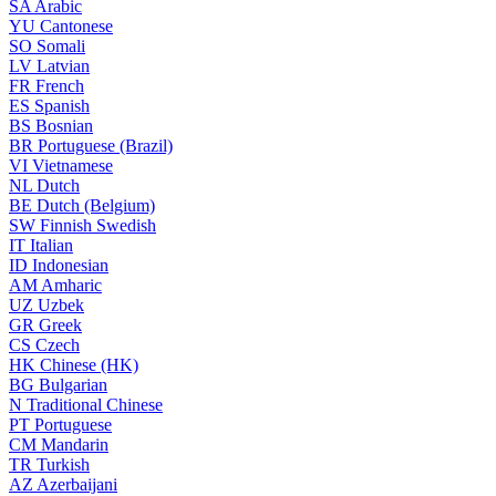
SA
Arabic
YU
Cantonese
SO
Somali
LV
Latvian
FR
French
ES
Spanish
BS
Bosnian
BR
Portuguese (Brazil)
VI
Vietnamese
NL
Dutch
BE
Dutch (Belgium)
SW
Finnish Swedish
IT
Italian
ID
Indonesian
AM
Amharic
UZ
Uzbek
GR
Greek
CS
Czech
HK
Chinese (HK)
BG
Bulgarian
N
Traditional Chinese
PT
Portuguese
CM
Mandarin
TR
Turkish
AZ
Azerbaijani