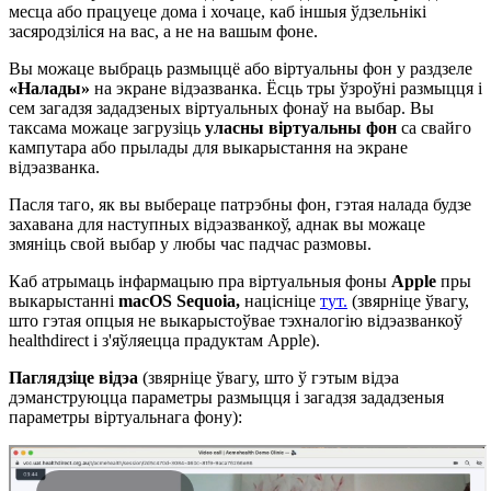
м
е
с
ц
а
а
б
о
п
р
а
ц
у
е
ц
е
д
о
м
а
і
х
о
ч
а
ц
е
,
к
а
б
і
н
ш
ы
я
ў
д
з
е
л
ь
н
і
к
і
з
а
с
я
р
о
д
з
і
л
і
с
я
н
а
в
а
с
,
а
н
е
н
а
в
а
ш
ы
м
ф
о
н
е
.
В
ы
м
о
ж
а
ц
е
в
ы
б
р
а
ц
ь
р
а
з
м
ы
ц
ц
ё
а
б
о
в
і
р
т
у
а
л
ь
н
ы
ф
о
н
у
р
а
з
д
з
е
л
е
«
Н
а
л
а
д
ы
»
н
а
э
к
р
а
н
е
в
і
д
э
а
з
в
а
н
к
а
.
Ё
с
ц
ь
т
р
ы
ў
з
р
о
ў
н
і
р
а
з
м
ы
ц
ц
я
і
с
е
м
з
а
г
а
д
з
я
з
а
д
а
д
з
е
н
ы
х
в
і
р
т
у
а
л
ь
н
ы
х
ф
о
н
а
ў
н
а
в
ы
б
а
р
.
В
ы
т
а
к
с
а
м
а
м
о
ж
а
ц
е
з
а
г
р
у
з
і
ц
ь
у
л
а
с
н
ы
в
і
р
т
у
а
л
ь
н
ы
ф
о
н
с
а
с
в
а
й
г
о
к
а
м
п
у
т
а
р
а
а
б
о
п
р
ы
л
а
д
ы
д
л
я
в
ы
к
а
р
ы
с
т
а
н
н
я
н
а
э
к
р
а
н
е
в
і
д
э
а
з
в
а
н
к
а
.
П
а
с
л
я
т
а
г
о
,
я
к
в
ы
в
ы
б
е
р
а
ц
е
п
а
т
р
э
б
н
ы
ф
о
н
,
г
э
т
а
я
н
а
л
а
д
а
б
у
д
з
е
з
а
х
а
в
а
н
а
д
л
я
н
а
с
т
у
п
н
ы
х
в
і
д
э
а
з
в
а
н
к
о
ў
,
а
д
н
а
к
в
ы
м
о
ж
а
ц
е
з
м
я
н
і
ц
ь
с
в
о
й
в
ы
б
а
р
у
л
ю
б
ы
ч
а
с
п
а
д
ч
а
с
р
а
з
м
о
в
ы
.
К
а
б
а
т
р
ы
м
а
ц
ь
і
н
ф
а
р
м
а
ц
ы
ю
п
р
а
в
і
р
т
у
а
л
ь
н
ы
я
ф
о
н
ы
Apple
п
р
ы
в
ы
к
а
р
ы
с
т
а
н
н
і
macOS
Sequoia
,
н
а
ц
і
с
н
і
ц
е
т
у
т
.
(
з
в
я
р
н
і
ц
е
ў
в
а
г
у
,
ш
т
о
г
э
т
а
я
о
п
ц
ы
я
н
е
в
ы
к
а
р
ы
с
т
о
ў
в
а
е
т
э
х
н
а
л
о
г
і
ю
в
і
д
э
а
з
в
а
н
к
о
ў
healthdirect
і
з
'
я
ў
л
я
е
ц
ц
а
п
р
а
д
у
к
т
а
м
Apple
)
.
П
а
г
л
я
д
з
і
ц
е
в
і
д
э
а
(
з
в
я
р
н
і
ц
е
ў
в
а
г
у
,
ш
т
о
ў
г
э
т
ы
м
в
і
д
э
а
д
э
м
а
н
с
т
р
у
ю
ц
ц
а
п
а
р
а
м
е
т
р
ы
р
а
з
м
ы
ц
ц
я
і
з
а
г
а
д
з
я
з
а
д
а
д
з
е
н
ы
я
п
а
р
а
м
е
т
р
ы
в
і
р
т
у
а
л
ь
н
а
г
а
ф
о
н
у
)
: