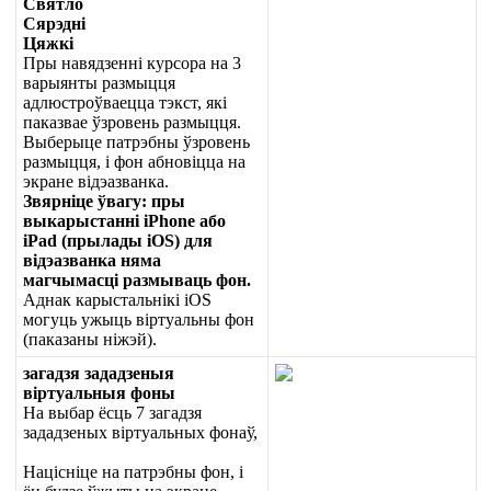
С
в
я
т
л
о
С
я
р
э
д
н
і
Ц
я
ж
к
і
П
р
ы
н
а
в
я
д
з
е
н
н
і
к
у
р
с
о
р
а
н
а
3
в
а
р
ы
я
н
т
ы
р
а
з
м
ы
ц
ц
я
а
д
л
ю
с
т
р
о
ў
в
а
е
ц
ц
а
т
э
к
с
т
,
я
к
і
п
а
к
а
з
в
а
е
ў
з
р
о
в
е
н
ь
р
а
з
м
ы
ц
ц
я
.
В
ы
б
е
р
ы
ц
е
п
а
т
р
э
б
н
ы
ў
з
р
о
в
е
н
ь
р
а
з
м
ы
ц
ц
я
,
і
ф
о
н
а
б
н
о
в
і
ц
ц
а
н
а
э
к
р
а
н
е
в
і
д
э
а
з
в
а
н
к
а
.
З
в
я
р
н
і
ц
е
ў
в
а
г
у
:
п
р
ы
в
ы
к
а
р
ы
с
т
а
н
н
і
iPhone
а
б
о
iPad
(
п
р
ы
л
а
д
ы
iOS
)
д
л
я
в
і
д
э
а
з
в
а
н
к
а
н
я
м
а
м
а
г
ч
ы
м
а
с
ц
і
р
а
з
м
ы
в
а
ц
ь
ф
о
н
.
А
д
н
а
к
к
а
р
ы
с
т
а
л
ь
н
і
к
і
iOS
м
о
г
у
ц
ь
у
ж
ы
ц
ь
в
і
р
т
у
а
л
ь
н
ы
ф
о
н
(
п
а
к
а
з
а
н
ы
н
і
ж
э
й
)
.
з
а
г
а
д
з
я
з
а
д
а
д
з
е
н
ы
я
в
і
р
т
у
а
л
ь
н
ы
я
ф
о
н
ы
Н
а
в
ы
б
а
р
ё
с
ц
ь
7
з
а
г
а
д
з
я
з
а
д
а
д
з
е
н
ы
х
в
і
р
т
у
а
л
ь
н
ы
х
ф
о
н
а
ў
,
Н
а
ц
і
с
н
і
ц
е
н
а
п
а
т
р
э
б
н
ы
ф
о
н
,
і