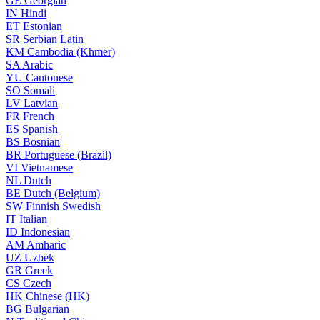
GE
Georgian
IN
Hindi
ET
Estonian
SR
Serbian Latin
KM
Cambodia (Khmer)
SA
Arabic
YU
Cantonese
SO
Somali
LV
Latvian
FR
French
ES
Spanish
BS
Bosnian
BR
Portuguese (Brazil)
VI
Vietnamese
NL
Dutch
BE
Dutch (Belgium)
SW
Finnish Swedish
IT
Italian
ID
Indonesian
AM
Amharic
UZ
Uzbek
GR
Greek
CS
Czech
HK
Chinese (HK)
BG
Bulgarian