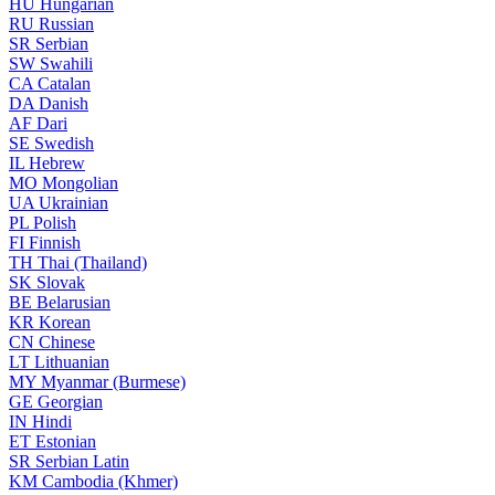
HU
Hungarian
RU
Russian
SR
Serbian
SW
Swahili
CA
Catalan
DA
Danish
AF
Dari
SE
Swedish
IL
Hebrew
MO
Mongolian
UA
Ukrainian
PL
Polish
FI
Finnish
TH
Thai (Thailand)
SK
Slovak
BE
Belarusian
KR
Korean
CN
Chinese
LT
Lithuanian
MY
Myanmar (Burmese)
GE
Georgian
IN
Hindi
ET
Estonian
SR
Serbian Latin
KM
Cambodia (Khmer)