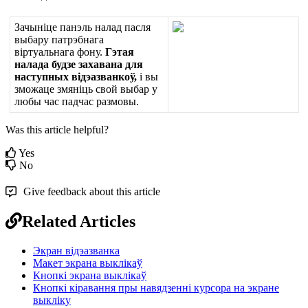
З
а
ч
ы
н
і
ц
е
п
а
н
э
л
ь
н
а
л
а
д
п
а
с
л
я
в
ы
б
а
р
у
п
а
т
р
э
б
н
а
г
а
в
і
р
т
у
а
л
ь
н
а
г
а
ф
о
н
у
.
Г
э
т
а
я
н
а
л
а
д
а
б
у
д
з
е
з
а
х
а
в
а
н
а
д
л
я
н
а
с
т
у
п
н
ы
х
в
і
д
э
а
з
в
а
н
к
о
ў
,
і
в
ы
з
м
о
ж
а
ц
е
з
м
я
н
і
ц
ь
с
в
о
й
в
ы
б
а
р
у
л
ю
б
ы
ч
а
с
п
а
д
ч
а
с
р
а
з
м
о
в
ы
.
Was this article helpful?
Yes
No
Give feedback about this article
Related Articles
Экран відэазванка
Макет экрана выклікаў
Кнопкі экрана выклікаў
Кнопкі кіравання пры навядзенні курсора на экране
выкліку