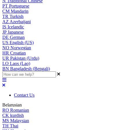
N
Traditional Chinese
PT
Portuguese
CM
Mandarin
TR
Turkish
AZ
Azerbaijani
IS
Icelandic
JP
Japanese
DE
German
US
English (US)
NO
Norwegian
HR
Croatian
UR
Pakistan (Urdu)
LO
Laos (Lao)
BN
Bangladesh (Bengali)
Contact Us
Belarusian
RO
Romanian
CK
kurdish
MS
Malaysian
TH
Thai