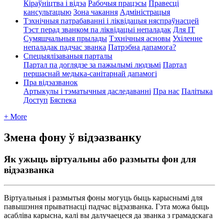
Кіраўніцтва і відэа
Рабочыя працэсы
Правесці
кансультацыю
Зона чакання
Адміністрацыя
Тэхнічныя патрабаванні і ліквідацыя няспраўнасцей
Тэст перад званком па ліквідацыі непаладак
Для ІТ
Сумяшчальныя прылады
Тэхнічныя асновы
Ухіленне
непаладак падчас званка
Патрэбна дапамога?
Спецыялізаваныя парталы
Партал па доглядзе за пажылымі людзьмі
Партал
першаснай медыка-санітарнай дапамогі
Пра відэазванок
Артыкулы і тэматычныя даследаванні
Пра нас
Палітыка
Доступ
Бяспека
+ More
Змена фону ў відэазванку
Як ужыць віртуальны або размыты фон для
відэазванка
В
і
р
т
у
а
л
ь
н
ы
я
і
р
а
з
м
ы
т
ы
я
ф
о
н
ы
м
о
г
у
ц
ь
б
ы
ц
ь
к
а
р
ы
с
н
ы
м
і
д
л
я
п
а
в
ы
ш
э
н
н
я
п
р
ы
в
а
т
н
а
с
ц
і
п
а
д
ч
а
с
в
і
д
э
а
з
в
а
н
к
а
.
Г
э
т
а
м
о
ж
а
б
ы
ц
ь
а
с
а
б
л
і
в
а
к
а
р
ы
с
н
а
,
к
а
л
і
в
ы
д
а
л
у
ч
а
е
ц
е
с
я
д
а
з
в
а
н
к
а
з
г
р
а
м
а
д
с
к
а
г
а