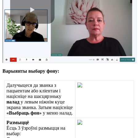
В
а
р
ы
я
н
т
ы
в
ы
б
а
р
у
ф
о
н
у
:
Д
а
л
у
ч
ы
ц
е
с
я
д
а
з
в
а
н
к
а
з
п
а
ц
ы
е
н
т
а
м
а
б
о
к
л
і
е
н
т
а
м
і
н
а
ц
і
с
н
і
ц
е
н
а
ш
а
с
ц
я
р
э
н
ь
к
у
н
а
л
а
д
у
л
е
в
ы
м
н
і
ж
н
і
м
к
у
ц
е
э
к
р
а
н
а
з
в
а
н
к
а
.
З
а
т
ы
м
н
а
ц
і
с
н
і
ц
е
«
В
ы
б
р
а
ц
ь
ф
о
н
»
у
м
е
н
ю
н
а
л
а
д
.
Р
а
з
м
ы
ц
ц
ё
Ё
с
ц
ь
3
ў
з
р
о
ў
н
і
р
а
з
м
ы
ц
ц
я
н
а
в
ы
б
а
р
: