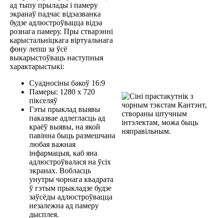
а
д
т
ы
п
у
п
р
ы
л
а
д
ы
і
п
а
м
е
р
у
э
к
р
а
н
а
ў
п
а
д
ч
а
с
в
і
д
э
а
з
в
а
н
к
а
б
у
д
з
е
а
д
л
ю
с
т
р
о
ў
в
а
ц
ц
а
в
і
д
э
а
р
о
з
н
а
г
а
п
а
м
е
р
у
.
П
р
ы
с
т
в
а
р
э
н
н
і
к
а
р
ы
с
т
а
л
ь
н
і
ц
к
а
г
а
в
і
р
т
у
а
л
ь
н
а
г
а
ф
о
н
у
л
е
п
ш
з
а
ў
с
ё
в
ы
к
а
р
ы
с
т
о
ў
в
а
ц
ь
н
а
с
т
у
п
н
ы
я
х
а
р
а
к
т
а
р
ы
с
т
ы
к
і
:
С
у
а
д
н
о
с
і
н
ы
б
а
к
о
ў
16
:
9
П
а
м
е
р
ы
:
1280
x
720
п
і
к
с
е
л
я
ў
Г
э
т
ы
п
р
ы
к
л
а
д
в
ы
я
в
ы
п
а
к
а
з
в
а
е
а
д
л
е
г
л
а
с
ц
ь
а
д
к
р
а
ё
ў
в
ы
я
в
ы
,
н
а
я
к
о
й
п
а
в
і
н
н
а
б
ы
ц
ь
р
а
з
м
е
ш
ч
а
н
а
л
ю
б
а
я
в
а
ж
н
а
я
і
н
ф
а
р
м
а
ц
ы
я
,
к
а
б
я
н
а
а
д
л
ю
с
т
р
о
ў
в
а
л
а
с
я
н
а
ў
с
і
х
э
к
р
а
н
а
х
.
В
о
б
л
а
с
ц
ь
у
н
у
т
р
ы
ч
о
р
н
а
г
а
к
в
а
д
р
а
т
а
ў
г
э
т
ы
м
п
р
ы
к
л
а
д
з
е
б
у
д
з
е
з
а
ў
с
ё
д
ы
а
д
л
ю
с
т
р
о
ў
в
а
ц
ц
а
н
е
з
а
л
е
ж
н
а
а
д
п
а
м
е
р
у
д
ы
с
п
л
е
я
.