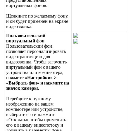
п
р
е
д
у
с
т
а
н
о
в
л
е
н
н
ы
х
в
и
р
т
у
а
л
ь
н
ы
х
ф
о
н
о
в
.
Щ
е
л
к
н
и
т
е
п
о
ж
е
л
а
е
м
о
м
у
ф
о
н
у
,
и
о
н
б
у
д
е
т
п
р
и
м
е
н
е
н
н
а
э
к
р
а
н
е
в
и
д
е
о
з
в
о
н
к
а
.
П
о
л
ь
з
о
в
а
т
е
л
ь
с
к
и
й
в
и
р
т
у
а
л
ь
н
ы
й
ф
о
н
П
о
л
ь
з
о
в
а
т
е
л
ь
с
к
и
й
ф
о
н
п
о
з
в
о
л
я
е
т
п
е
р
с
о
н
а
л
и
з
и
р
о
в
а
т
ь
в
и
д
е
о
т
р
а
н
с
л
я
ц
и
ю
д
л
я
в
и
д
е
о
з
в
о
н
к
а
.
Ч
т
о
б
ы
з
а
г
р
у
з
и
т
ь
в
и
р
т
у
а
л
ь
н
ы
й
ф
о
н
с
в
а
ш
е
г
о
у
с
т
р
о
й
с
т
в
а
и
л
и
к
о
м
п
ь
ю
т
е
р
а
,
н
а
ж
м
и
т
е
«
Н
а
с
т
р
о
й
к
и
»
>
«
В
ы
б
р
а
т
ь
ф
о
н
»
и
н
а
ж
м
и
т
е
н
а
з
н
а
ч
о
к
к
а
м
е
р
ы
.
П
е
р
е
й
д
и
т
е
к
н
у
ж
н
о
м
у
и
з
о
б
р
а
ж
е
н
и
ю
н
а
в
а
ш
е
м
к
о
м
п
ь
ю
т
е
р
е
и
л
и
у
с
т
р
о
й
с
т
в
е
,
в
ы
б
е
р
и
т
е
е
г
о
и
н
а
ж
м
и
т
е
«
О
т
к
р
ы
т
ь
»
,
ч
т
о
б
ы
п
р
и
м
е
н
и
т
ь
е
г
о
к
в
а
ш
е
м
у
в
и
д
е
о
п
о
т
о
к
у
и
д
о
б
а
в
и
т
ь
в
п
а
р
а
м
е
т
р
ы
ф
о
н
а
.