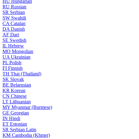
HU
Hungarian
RU
Russian
SR
Serbian
SW
Swahili
CA
Catalan
DA
Danish
AF
Dari
SE
Swedish
IL
Hebrew
MO
Mongolian
UA
Ukrainian
PL
Polish
FI
Finnish
TH
Thai (Thailand)
SK
Slovak
BE
Belarusian
KR
Korean
CN
Chinese
LT
Lithuanian
MY
Myanmar (Burmese)
GE
Georgian
IN
Hindi
ET
Estonian
SR
Serbian Latin
KM
Cambodia (Khmer)