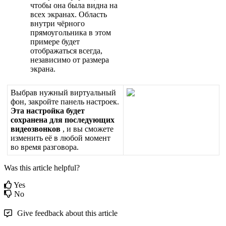
ч
т
о
б
ы
о
н
а
б
ы
л
а
в
и
д
н
а
н
а
в
с
е
х
э
к
р
а
н
а
х
.
О
б
л
а
с
т
ь
в
н
у
т
р
и
ч
ё
р
н
о
г
о
п
р
я
м
о
у
г
о
л
ь
н
и
к
а
в
э
т
о
м
п
р
и
м
е
р
е
б
у
д
е
т
о
т
о
б
р
а
ж
а
т
ь
с
я
в
с
е
г
д
а
,
н
е
з
а
в
и
с
и
м
о
о
т
р
а
з
м
е
р
а
э
к
р
а
н
а
.
В
ы
б
р
а
в
н
у
ж
н
ы
й
в
и
р
т
у
а
л
ь
н
ы
й
ф
о
н
,
з
а
к
р
о
й
т
е
п
а
н
е
л
ь
н
а
с
т
р
о
е
к
.
Э
т
а
н
а
с
т
р
о
й
к
а
б
у
д
е
т
с
о
х
р
а
н
е
н
а
д
л
я
п
о
с
л
е
д
у
ю
щ
и
х
в
и
д
е
о
з
в
о
н
к
о
в
,
и
в
ы
с
м
о
ж
е
т
е
и
з
м
е
н
и
т
ь
е
ё
в
л
ю
б
о
й
м
о
м
е
н
т
в
о
в
р
е
м
я
р
а
з
г
о
в
о
р
а
.
Was this article helpful?
Yes
No
Give feedback about this article