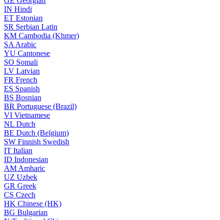
GE
Georgian
IN
Hindi
ET
Estonian
SR
Serbian Latin
KM
Cambodia (Khmer)
SA
Arabic
YU
Cantonese
SO
Somali
LV
Latvian
FR
French
ES
Spanish
BS
Bosnian
BR
Portuguese (Brazil)
VI
Vietnamese
NL
Dutch
BE
Dutch (Belgium)
SW
Finnish Swedish
IT
Italian
ID
Indonesian
AM
Amharic
UZ
Uzbek
GR
Greek
CS
Czech
HK
Chinese (HK)
BG
Bulgarian