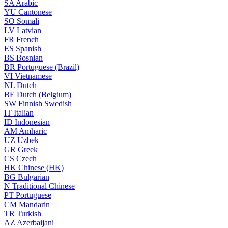
SA
Arabic
YU
Cantonese
SO
Somali
LV
Latvian
FR
French
ES
Spanish
BS
Bosnian
BR
Portuguese (Brazil)
VI
Vietnamese
NL
Dutch
BE
Dutch (Belgium)
SW
Finnish Swedish
IT
Italian
ID
Indonesian
AM
Amharic
UZ
Uzbek
GR
Greek
CS
Czech
HK
Chinese (HK)
BG
Bulgarian
N
Traditional Chinese
PT
Portuguese
CM
Mandarin
TR
Turkish
AZ
Azerbaijani