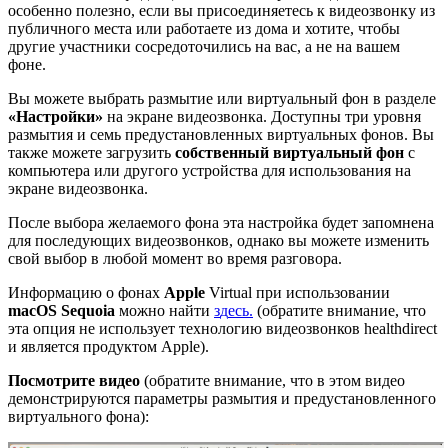
о
с
о
б
е
н
н
о
п
о
л
е
з
н
о
,
е
с
л
и
в
ы
п
р
и
с
о
е
д
и
н
я
е
т
е
с
ь
к
в
и
д
е
о
з
в
о
н
к
у
и
з
п
у
б
л
и
ч
н
о
г
о
м
е
с
т
а
и
л
и
р
а
б
о
т
а
е
т
е
и
з
д
о
м
а
и
х
о
т
и
т
е
,
ч
т
о
б
ы
д
р
у
г
и
е
у
ч
а
с
т
н
и
к
и
с
о
с
р
е
д
о
т
о
ч
и
л
и
с
ь
н
а
в
а
с
,
а
н
е
н
а
в
а
ш
е
м
ф
о
н
е
.
В
ы
м
о
ж
е
т
е
в
ы
б
р
а
т
ь
р
а
з
м
ы
т
и
е
и
л
и
в
и
р
т
у
а
л
ь
н
ы
й
ф
о
н
в
р
а
з
д
е
л
е
«
Н
а
с
т
р
о
й
к
и
»
н
а
э
к
р
а
н
е
в
и
д
е
о
з
в
о
н
к
а
.
Д
о
с
т
у
п
н
ы
т
р
и
у
р
о
в
н
я
р
а
з
м
ы
т
и
я
и
с
е
м
ь
п
р
е
д
у
с
т
а
н
о
в
л
е
н
н
ы
х
в
и
р
т
у
а
л
ь
н
ы
х
ф
о
н
о
в
.
В
ы
т
а
к
ж
е
м
о
ж
е
т
е
з
а
г
р
у
з
и
т
ь
с
о
б
с
т
в
е
н
н
ы
й
в
и
р
т
у
а
л
ь
н
ы
й
ф
о
н
с
к
о
м
п
ь
ю
т
е
р
а
и
л
и
д
р
у
г
о
г
о
у
с
т
р
о
й
с
т
в
а
д
л
я
и
с
п
о
л
ь
з
о
в
а
н
и
я
н
а
э
к
р
а
н
е
в
и
д
е
о
з
в
о
н
к
а
.
П
о
с
л
е
в
ы
б
о
р
а
ж
е
л
а
е
м
о
г
о
ф
о
н
а
э
т
а
н
а
с
т
р
о
й
к
а
б
у
д
е
т
з
а
п
о
м
н
е
н
а
д
л
я
п
о
с
л
е
д
у
ю
щ
и
х
в
и
д
е
о
з
в
о
н
к
о
в
,
о
д
н
а
к
о
в
ы
м
о
ж
е
т
е
и
з
м
е
н
и
т
ь
с
в
о
й
в
ы
б
о
р
в
л
ю
б
о
й
м
о
м
е
н
т
в
о
в
р
е
м
я
р
а
з
г
о
в
о
р
а
.
И
н
ф
о
р
м
а
ц
и
ю
о
ф
о
н
а
х
Apple
Virtual
п
р
и
и
с
п
о
л
ь
з
о
в
а
н
и
и
macOS
Sequoia
м
о
ж
н
о
н
а
й
т
и
з
д
е
с
ь
.
(
о
б
р
а
т
и
т
е
в
н
и
м
а
н
и
е
,
ч
т
о
э
т
а
о
п
ц
и
я
н
е
и
с
п
о
л
ь
з
у
е
т
т
е
х
н
о
л
о
г
и
ю
в
и
д
е
о
з
в
о
н
к
о
в
healthdirect
и
я
в
л
я
е
т
с
я
п
р
о
д
у
к
т
о
м
Apple
)
.
П
о
с
м
о
т
р
и
т
е
в
и
д
е
о
(
о
б
р
а
т
и
т
е
в
н
и
м
а
н
и
е
,
ч
т
о
в
э
т
о
м
в
и
д
е
о
д
е
м
о
н
с
т
р
и
р
у
ю
т
с
я
п
а
р
а
м
е
т
р
ы
р
а
з
м
ы
т
и
я
и
п
р
е
д
у
с
т
а
н
о
в
л
е
н
н
о
г
о
в
и
р
т
у
а
л
ь
н
о
г
о
ф
о
н
а
)
: