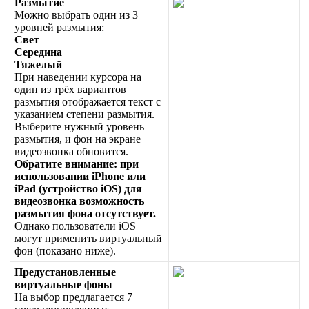
Р
а
з
м
ы
т
и
е
М
о
ж
н
о
в
ы
б
р
а
т
ь
о
д
и
н
и
з
3
у
р
о
в
н
е
й
р
а
з
м
ы
т
и
я
:
С
в
е
т
С
е
р
е
д
и
н
а
Т
я
ж
е
л
ы
й
П
р
и
н
а
в
е
д
е
н
и
и
к
у
р
с
о
р
а
н
а
о
д
и
н
и
з
т
р
ё
х
в
а
р
и
а
н
т
о
в
р
а
з
м
ы
т
и
я
о
т
о
б
р
а
ж
а
е
т
с
я
т
е
к
с
т
с
у
к
а
з
а
н
и
е
м
с
т
е
п
е
н
и
р
а
з
м
ы
т
и
я
.
В
ы
б
е
р
и
т
е
н
у
ж
н
ы
й
у
р
о
в
е
н
ь
р
а
з
м
ы
т
и
я
,
и
ф
о
н
н
а
э
к
р
а
н
е
в
и
д
е
о
з
в
о
н
к
а
о
б
н
о
в
и
т
с
я
.
О
б
р
а
т
и
т
е
в
н
и
м
а
н
и
е
:
п
р
и
и
с
п
о
л
ь
з
о
в
а
н
и
и
iPhone
и
л
и
iPad
(
у
с
т
р
о
й
с
т
в
о
iOS
)
д
л
я
в
и
д
е
о
з
в
о
н
к
а
в
о
з
м
о
ж
н
о
с
т
ь
р
а
з
м
ы
т
и
я
ф
о
н
а
о
т
с
у
т
с
т
в
у
е
т
.
О
д
н
а
к
о
п
о
л
ь
з
о
в
а
т
е
л
и
iOS
м
о
г
у
т
п
р
и
м
е
н
и
т
ь
в
и
р
т
у
а
л
ь
н
ы
й
ф
о
н
(
п
о
к
а
з
а
н
о
н
и
ж
е
)
.
П
р
е
д
у
с
т
а
н
о
в
л
е
н
н
ы
е
в
и
р
т
у
а
л
ь
н
ы
е
ф
о
н
ы
Н
а
в
ы
б
о
р
п
р
е
д
л
а
г
а
е
т
с
я
7