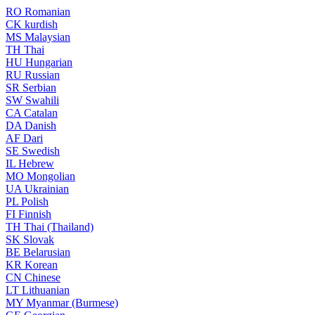
RO
Romanian
CK
kurdish
MS
Malaysian
TH
Thai
HU
Hungarian
RU
Russian
SR
Serbian
SW
Swahili
CA
Catalan
DA
Danish
AF
Dari
SE
Swedish
IL
Hebrew
MO
Mongolian
UA
Ukrainian
PL
Polish
FI
Finnish
TH
Thai (Thailand)
SK
Slovak
BE
Belarusian
KR
Korean
CN
Chinese
LT
Lithuanian
MY
Myanmar (Burmese)