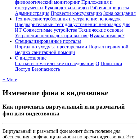
физиологический мониторинг
Приложения и
инструменты
Руководства и видео
Рабочие процессы
Администрация
Провести консультацию
Зона ожидания
Технические требования и устранение неполадок
Предварительный тест для устранения неполадок
Для
ИТ
Совместимые устройства
Технические основы
Устранение неполадок при вызове
Нужна помощь?
Специализированные порталы
Портал по уходу за престарелыми
Портал первичной
медико-санитарной помощи
О видеозвонке
Статьи и тематические исследования
О
Политики
Доступ
Безопасность
+ More
Изменение фона в видеозвонке
Как применить виртуальный или размытый
фон для видеозвонка
В
и
р
т
у
а
л
ь
н
ы
й
и
р
а
з
м
ы
т
ы
й
ф
о
н
м
о
ж
е
т
б
ы
т
ь
п
о
л
е
з
е
н
д
л
я
о
б
е
с
п
е
ч
е
н
и
я
к
о
н
ф
и
д
е
н
ц
и
а
л
ь
н
о
с
т
и
в
о
в
р
е
м
я
в
и
д
е
о
з
в
о
н
к
а
.
Э
т
о