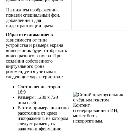
Н
а
н
и
ж
н
е
м
и
з
о
б
р
а
ж
е
н
и
и
п
о
к
а
з
а
н
с
п
е
ц
и
а
л
ь
н
ы
й
ф
о
н
,
д
о
б
а
в
л
е
н
н
ы
й
д
л
я
в
и
д
е
о
т
р
а
н
с
л
я
ц
и
и
в
р
а
ч
а
.
О
б
р
а
т
и
т
е
в
н
и
м
а
н
и
е
:
в
з
а
в
и
с
и
м
о
с
т
и
о
т
т
и
п
а
у
с
т
р
о
й
с
т
в
а
и
р
а
з
м
е
р
а
э
к
р
а
н
а
в
и
д
е
о
з
в
о
н
о
к
б
у
д
е
т
о
т
о
б
р
а
ж
а
т
ь
в
и
д
е
о
р
а
з
н
о
г
о
р
а
з
м
е
р
а
.
П
р
и
с
о
з
д
а
н
и
и
с
о
б
с
т
в
е
н
н
о
г
о
в
и
р
т
у
а
л
ь
н
о
г
о
ф
о
н
а
р
е
к
о
м
е
н
д
у
е
т
с
я
у
ч
и
т
ы
в
а
т
ь
с
л
е
д
у
ю
щ
и
е
х
а
р
а
к
т
е
р
и
с
т
и
к
и
:
С
о
о
т
н
о
ш
е
н
и
е
с
т
о
р
о
н
16
:
9
Р
а
з
м
е
р
ы
:
1280
x
720
п
и
к
с
е
л
е
й
В
э
т
о
м
п
р
и
м
е
р
е
п
о
к
а
з
а
н
о
р
а
с
с
т
о
я
н
и
е
о
т
к
р
а
е
в
и
з
о
б
р
а
ж
е
н
и
я
,
н
а
к
о
т
о
р
о
м
с
л
е
д
у
е
т
р
а
з
м
е
щ
а
т
ь
в
а
ж
н
у
ю
и
н
ф
о
р
м
а
ц
и
ю
,