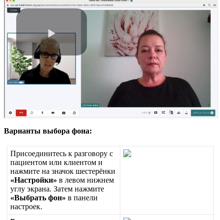
В
а
р
и
а
н
т
ы
в
ы
б
о
р
а
ф
о
н
а
:
П
р
и
с
о
е
д
и
н
и
т
е
с
ь
к
р
а
з
г
о
в
о
р
у
с
п
а
ц
и
е
н
т
о
м
и
л
и
к
л
и
е
н
т
о
м
и
н
а
ж
м
и
т
е
н
а
з
н
а
ч
о
к
ш
е
с
т
е
р
ё
н
к
и
«
Н
а
с
т
р
о
й
к
и
»
в
л
е
в
о
м
н
и
ж
н
е
м
у
г
л
у
э
к
р
а
н
а
.
З
а
т
е
м
н
а
ж
м
и
т
е
«
В
ы
б
р
а
т
ь
ф
о
н
»
в
п
а
н
е
л
и
н
а
с
т
р
о
е
к
.