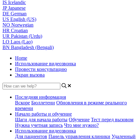
IS
Icelandic
JP
Japanese
DE
German
US
English (US)
NO
Norwegian
HR
Croatian
UR
Pakistan (Urdu)
LO
Laos (Lao)
BN
Bangladesh (Bengali)
Home
Использование видеозвонка
Провести консультацию
Экран вызова
Последняя информация
Вскоре
Бюллетени
Обновления в режиме реального
времени
Начало работы и обучение
Шаги для начала работы
Обучение
Тест перед вызовом
Нужна учетная запись
Что мне нужно?
Использование видеозвонка
Для пациентов
Панель управления клиники
Удаленный