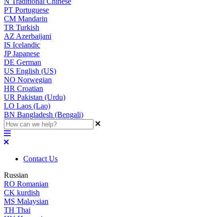
N
Traditional Chinese
PT
Portuguese
CM
Mandarin
TR
Turkish
AZ
Azerbaijani
IS
Icelandic
JP
Japanese
DE
German
US
English (US)
NO
Norwegian
HR
Croatian
UR
Pakistan (Urdu)
LO
Laos (Lao)
BN
Bangladesh (Bengali)
Contact Us
Russian
RO
Romanian
CK
kurdish
MS
Malaysian
TH
Thai