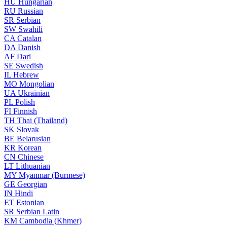
HU
Hungarian
RU
Russian
SR
Serbian
SW
Swahili
CA
Catalan
DA
Danish
AF
Dari
SE
Swedish
IL
Hebrew
MO
Mongolian
UA
Ukrainian
PL
Polish
FI
Finnish
TH
Thai (Thailand)
SK
Slovak
BE
Belarusian
KR
Korean
CN
Chinese
LT
Lithuanian
MY
Myanmar (Burmese)
GE
Georgian
IN
Hindi
ET
Estonian
SR
Serbian Latin
KM
Cambodia (Khmer)