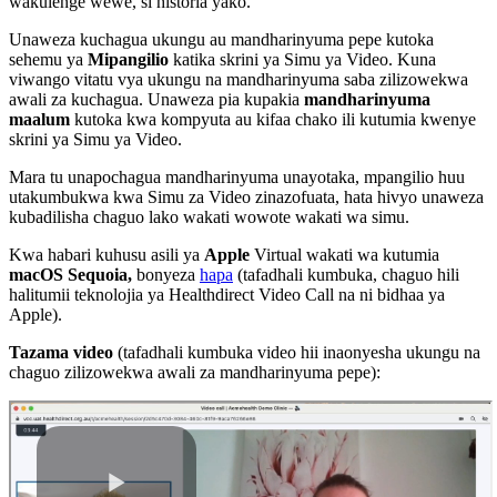
wakulenge
wewe
,
si
historia
yako
.
Unaweza
kuchagua
ukungu
au
mandharinyuma
pepe
kutoka
sehemu
ya
Mipangilio
katika
skrini
ya
Simu
ya
Video
.
Kuna
viwango
vitatu
vya
ukungu
na
mandharinyuma
saba
zilizowekwa
awali
za
kuchagua
.
Unaweza
pia
kupakia
mandharinyuma
maalum
kutoka
kwa
kompyuta
au
kifaa
chako
ili
kutumia
kwenye
skrini
ya
Simu
ya
Video
.
Mara
tu
unapochagua
mandharinyuma
unayotaka
,
mpangilio
huu
utakumbukwa
kwa
Simu
za
Video
zinazofuata
,
hata
hivyo
unaweza
kubadilisha
chaguo
lako
wakati
wowote
wakati
wa
simu
.
Kwa
habari
kuhusu
asili
ya
Apple
Virtual
wakati
wa
kutumia
macOS
Sequoia
,
bonyeza
hapa
(
tafadhali
kumbuka
,
chaguo
hili
halitumii
teknolojia
ya
Healthdirect
Video
Call
na
ni
bidhaa
ya
Apple
)
.
Tazama
video
(
tafadhali
kumbuka
video
hii
inaonyesha
ukungu
na
chaguo
zilizowekwa
awali
za
mandharinyuma
pepe
)
: