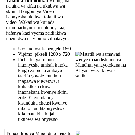
Tafadhali
kumbuka
:
Kulingana
na
aina
ya
kifaa
na
ukubwa
wa
skrini
,
Hangout
ya
Video
itaonyesha
ukubwa
tofauti
wa
video
.
Wakati
wa
kuunda
mandharinyuma
maalum
ya
aa
,
itafanya
kazi
vyema
zaidi
ikiwa
imeundwa
na
vipimo
vifuatavyo
:
Uwiano
wa
Kipengele
16
:
9
Vipimo
:
pikseli
1280
x
720
Picha
hii
ya
mfano
inaonyesha
umbali
kutoka
kingo
za
picha
ambayo
taarifa
yoyote
muhimu
inapaswa
kuwekwa
,
ili
kuhakikisha
kuwa
inaonekana
kwenye
skrini
zote
.
Eneo
ndani
ya
kisanduku
cheusi
kwenye
mfano
huu
litaonyeshwa
kila
mara
bila
kujali
ukubwa
wa
onyesho
.
Funga
droo
ya
Mipangilio
mara
tu