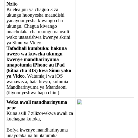
Nzito
Kuelea
juu
ya
chaguo
3
za
ukungu
huonyesha
maandishi
yanayoonyesha
kiwango
cha
ukungu
.
Chagua
kiwango
unachotaka
cha
ukungu
na
usuli
wako
utasasishwa
kwenye
skrini
ya
Simu
ya
Video
.
Tafadhali
kumbuka
:
hakuna
uwezo
wa
kuweka
ukungu
kwenye
mandharinyuma
unapotumia
iPhone
au
iPad
(
kifaa
cha
iOS
)
kwa
Simu
yako
ya
Video
.
Watumiaji
wa
iOS
wanaweza
,
hata
hivyo
,
kutumia
Mandharinyuma
ya
Mtandaoni
(
iliyoonyeshwa
hapa
chini
)
.
Weka
awali
mandharinyuma
pepe
Kuna
asili
7
zilizowekwa
awali
za
kuchagua
kutoka
,
Bofya
kwenye
mandharinyuma
unayotaka
na
hii
itatumika