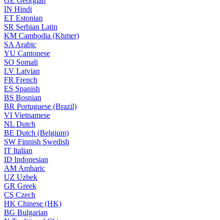
GE
Georgian
IN
Hindi
ET
Estonian
SR
Serbian Latin
KM
Cambodia (Khmer)
SA
Arabic
YU
Cantonese
SO
Somali
LV
Latvian
FR
French
ES
Spanish
BS
Bosnian
BR
Portuguese (Brazil)
VI
Vietnamese
NL
Dutch
BE
Dutch (Belgium)
SW
Finnish Swedish
IT
Italian
ID
Indonesian
AM
Amharic
UZ
Uzbek
GR
Greek
CS
Czech
HK
Chinese (HK)
BG
Bulgarian