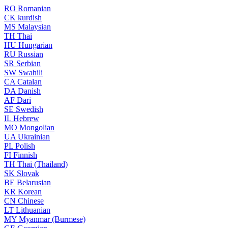
RO
Romanian
CK
kurdish
MS
Malaysian
TH
Thai
HU
Hungarian
RU
Russian
SR
Serbian
SW
Swahili
CA
Catalan
DA
Danish
AF
Dari
SE
Swedish
IL
Hebrew
MO
Mongolian
UA
Ukrainian
PL
Polish
FI
Finnish
TH
Thai (Thailand)
SK
Slovak
BE
Belarusian
KR
Korean
CN
Chinese
LT
Lithuanian
MY
Myanmar (Burmese)