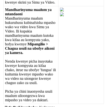
kwenye
skrini
ya
Simu
ya
Video
.
Mandharinyuma
maalum
ya
mtandaoni
Mandharinyuma
maalum
hukuruhusu
kubinafsisha
mpasho
wako
wa
video
kwa
Simu
ya
Video
.
Ili
kupakia
mandharinyuma
maalum
kutoka
kwa
kifaa
au
kompyuta
yako
,
bofya
kwenye
Mipangilio
>
Chagua
usuli
na
ubofye
aikoni
ya
kamera
.
Nenda
kwenye
picha
inayotaka
kwenye
kompyuta
au
kifaa
chako
,
iteue
na
ubofye
'
fungua
'
ili
kuitumia
kwenye
mpasho
wako
wa
video
na
uiongeze
kwenye
chaguo
zako
za
usuli
.
Picha
ya
chini
inaonyesha
usuli
maalum
ulioongezwa
kwa
mipasho
ya
video
ya
daktari
.