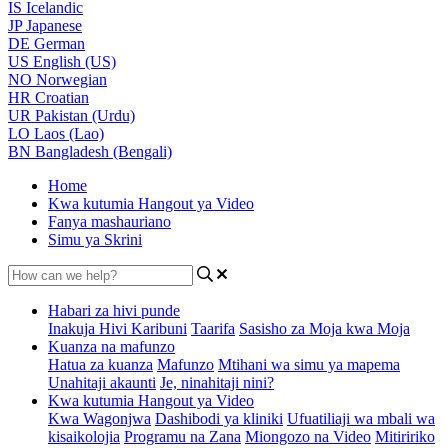
IS
Icelandic
JP
Japanese
DE
German
US
English (US)
NO
Norwegian
HR
Croatian
UR
Pakistan (Urdu)
LO
Laos (Lao)
BN
Bangladesh (Bengali)
Home
Kwa kutumia Hangout ya Video
Fanya mashauriano
Simu ya Skrini
Habari za hivi punde
Inakuja Hivi Karibuni
Taarifa
Sasisho za Moja kwa Moja
Kuanza na mafunzo
Hatua za kuanza
Mafunzo
Mtihani wa simu ya mapema
Unahitaji akaunti
Je, ninahitaji nini?
Kwa kutumia Hangout ya Video
Kwa Wagonjwa
Dashibodi ya kliniki
Ufuatiliaji wa mbali wa
kisaikolojia
Programu na Zana
Miongozo na Video
Mitiririko