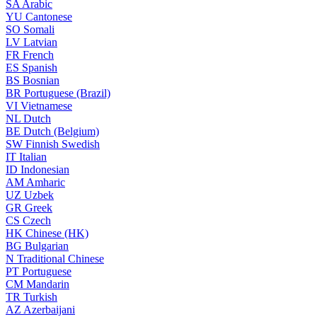
SA
Arabic
YU
Cantonese
SO
Somali
LV
Latvian
FR
French
ES
Spanish
BS
Bosnian
BR
Portuguese (Brazil)
VI
Vietnamese
NL
Dutch
BE
Dutch (Belgium)
SW
Finnish Swedish
IT
Italian
ID
Indonesian
AM
Amharic
UZ
Uzbek
GR
Greek
CS
Czech
HK
Chinese (HK)
BG
Bulgarian
N
Traditional Chinese
PT
Portuguese
CM
Mandarin
TR
Turkish
AZ
Azerbaijani