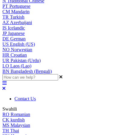
N
Traditional Chinese
PT
Portuguese
CM
Mandarin
TR
Turkish
AZ
Azerbaijani
IS
Icelandic
JP
Japanese
DE
German
US
English (US)
NO
Norwegian
HR
Croatian
UR
Pakistan (Urdu)
LO
Laos (Lao)
BN
Bangladesh (Bengali)
Contact Us
Swahili
RO
Romanian
CK
kurdish
MS
Malaysian
TH
Thai