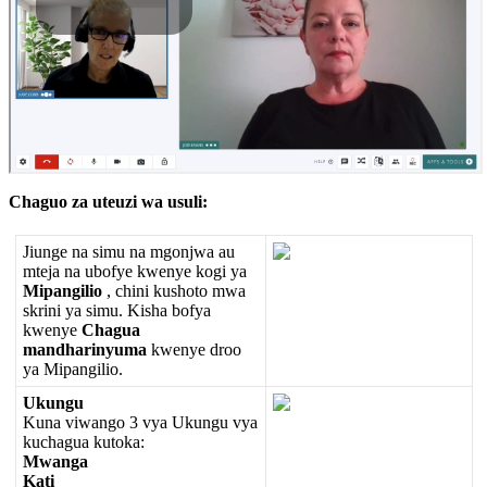
Chaguo
za
uteuzi
wa
usuli
:
Jiunge
na
simu
na
mgonjwa
au
mteja
na
ubofye
kwenye
kogi
ya
Mipangilio
,
chini
kushoto
mwa
skrini
ya
simu
.
Kisha
bofya
kwenye
Chagua
mandharinyuma
kwenye
droo
ya
Mipangilio
.
Ukungu
Kuna
viwango
3
vya
Ukungu
vya
kuchagua
kutoka
:
Mwanga
Kati