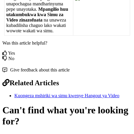
unapochagua
mandharinyuma
pepe
unayotaka
.
Mpangilio
huu
utakumbukwa
kwa
Simu
za
Video
zinazofuata
na
unaweza
kubadilisha
chaguo
lako
wakati
wowote
wakati
wa
simu
.
Was this article helpful?
Yes
No
Give feedback about this article
Related Articles
Kuongeza mshiriki wa simu kwenye Hangout ya Video
Can't find what you're looking
for?