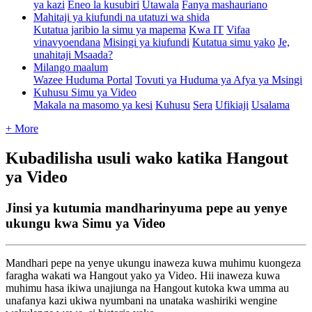
ya kazi
Eneo la kusubiri
Utawala
Fanya mashauriano
Mahitaji ya kiufundi na utatuzi wa shida
Kutatua jaribio la simu ya mapema
Kwa IT
Vifaa
vinavyoendana
Misingi ya kiufundi
Kutatua simu yako
Je,
unahitaji Msaada?
Milango maalum
Wazee Huduma Portal
Tovuti ya Huduma ya Afya ya Msingi
Kuhusu Simu ya Video
Makala na masomo ya kesi
Kuhusu
Sera
Ufikiaji
Usalama
+ More
Kubadilisha usuli wako katika Hangout
ya Video
Jinsi ya kutumia mandharinyuma pepe au yenye
ukungu kwa Simu ya Video
Mandhari
pepe
na
yenye
ukungu
inaweza
kuwa
muhimu
kuongeza
faragha
wakati
wa
Hangout
yako
ya
Video
.
Hii
inaweza
kuwa
muhimu
hasa
ikiwa
unajiunga
na
Hangout
kutoka
kwa
umma
au
unafanya
kazi
ukiwa
nyumbani
na
unataka
washiriki
wengine