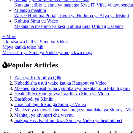
Kutatua jaribio la simu ya mapema
Kwa IT
Vifaa vinavyoenda
Milango maalum
Wazee Huduma Portal
Tovuti ya Huduma ya Afya ya Msingi
Kuhusu Simu ya Video
Makala na masomo ya kesi
Kuhusu
Sera
Ufikiaji
Usalama
+ More
Ukurasa wa hali ya Simu ya Video
Mpya katika toleo hili
Masasisho ya Simu ya Video ya moja kwa moja
Popular Articles
Zana ya Kuripoti ya Qlik
Kubadilisha usuli wako katika Hangout ya Video
Maeneo ya kusubiri na vyumba vya mikutano: ni tofauti gani?
Healthdirect Viungo vya Taarifa za Simu ya Video
Dashibodi ya Kliniki
Unachohitaji ili kupiga Simu ya Video
Maelezo ya mawasiliano yanaongoza mamlaka ya Simu ya Vid
Mahitaji ya kivinjari cha wavuti
Inakuja Hivi Karibuni kwa Simu ya Video ya healthdirect