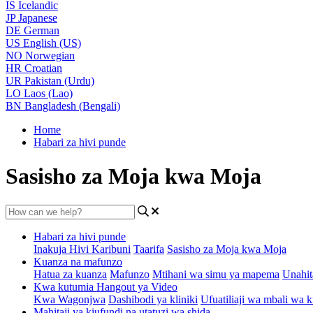
IS
Icelandic
JP
Japanese
DE
German
US
English (US)
NO
Norwegian
HR
Croatian
UR
Pakistan (Urdu)
LO
Laos (Lao)
BN
Bangladesh (Bengali)
Home
Habari za hivi punde
Sasisho za Moja kwa Moja
Habari za hivi punde
Inakuja Hivi Karibuni
Taarifa
Sasisho za Moja kwa Moja
Kuanza na mafunzo
Hatua za kuanza
Mafunzo
Mtihani wa simu ya mapema
Unahit
Kwa kutumia Hangout ya Video
Kwa Wagonjwa
Dashibodi ya kliniki
Ufuatiliaji wa mbali wa k
Mahitaji ya kiufundi na utatuzi wa shida