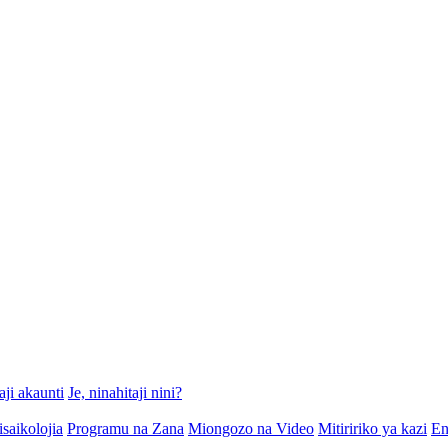
aji akaunti
Je, ninahitaji nini?
isaikolojia
Programu na Zana
Miongozo na Video
Mitiririko ya kazi
En