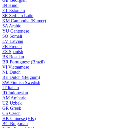
GE
Georgian
IN
Hindi
ET
Estonian
SR
Serbian Latin
KM
Cambodia (Khmer)
SA
Arabic
YU
Cantonese
SO
Somali
LV
Latvian
FR
French
ES
Spanish
BS
Bosnian
BR
Portuguese (Brazil)
VI
Vietnamese
NL
Dutch
BE
Dutch (Belgium)
SW
Finnish Swedish
IT
Italian
ID
Indonesian
AM
Amharic
UZ
Uzbek
GR
Greek
CS
Czech
HK
Chinese (HK)
BG
Bulgarian