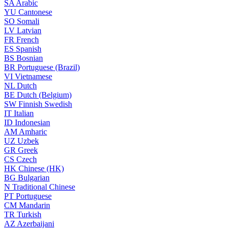
SA
Arabic
YU
Cantonese
SO
Somali
LV
Latvian
FR
French
ES
Spanish
BS
Bosnian
BR
Portuguese (Brazil)
VI
Vietnamese
NL
Dutch
BE
Dutch (Belgium)
SW
Finnish Swedish
IT
Italian
ID
Indonesian
AM
Amharic
UZ
Uzbek
GR
Greek
CS
Czech
HK
Chinese (HK)
BG
Bulgarian
N
Traditional Chinese
PT
Portuguese
CM
Mandarin
TR
Turkish
AZ
Azerbaijani