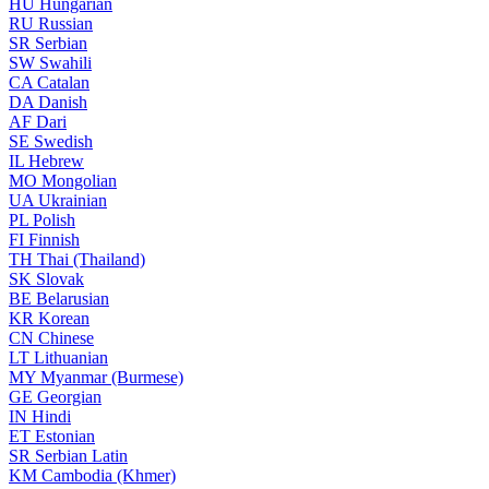
HU
Hungarian
RU
Russian
SR
Serbian
SW
Swahili
CA
Catalan
DA
Danish
AF
Dari
SE
Swedish
IL
Hebrew
MO
Mongolian
UA
Ukrainian
PL
Polish
FI
Finnish
TH
Thai (Thailand)
SK
Slovak
BE
Belarusian
KR
Korean
CN
Chinese
LT
Lithuanian
MY
Myanmar (Burmese)
GE
Georgian
IN
Hindi
ET
Estonian
SR
Serbian Latin
KM
Cambodia (Khmer)