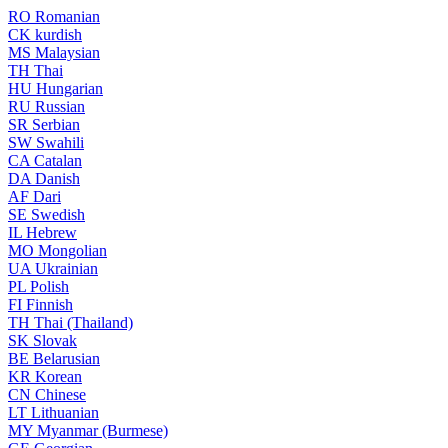
RO
Romanian
CK
kurdish
MS
Malaysian
TH
Thai
HU
Hungarian
RU
Russian
SR
Serbian
SW
Swahili
CA
Catalan
DA
Danish
AF
Dari
SE
Swedish
IL
Hebrew
MO
Mongolian
UA
Ukrainian
PL
Polish
FI
Finnish
TH
Thai (Thailand)
SK
Slovak
BE
Belarusian
KR
Korean
CN
Chinese
LT
Lithuanian
MY
Myanmar (Burmese)