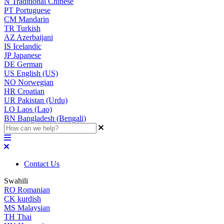
N
Traditional Chinese
PT
Portuguese
CM
Mandarin
TR
Turkish
AZ
Azerbaijani
IS
Icelandic
JP
Japanese
DE
German
US
English (US)
NO
Norwegian
HR
Croatian
UR
Pakistan (Urdu)
LO
Laos (Lao)
BN
Bangladesh (Bengali)
Contact Us
Swahili
RO
Romanian
CK
kurdish
MS
Malaysian
TH
Thai