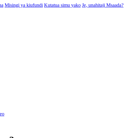
na
Misingi ya kiufundi
Kutatua simu yako
Je, unahitaji Msaada?
eo