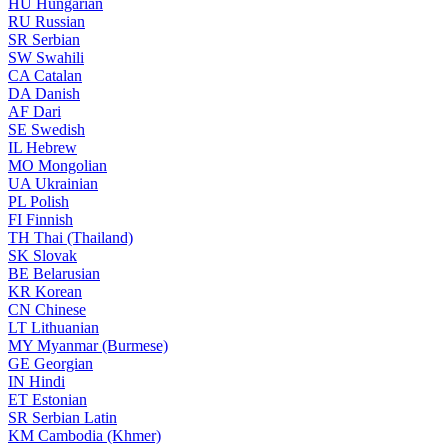
HU
Hungarian
RU
Russian
SR
Serbian
SW
Swahili
CA
Catalan
DA
Danish
AF
Dari
SE
Swedish
IL
Hebrew
MO
Mongolian
UA
Ukrainian
PL
Polish
FI
Finnish
TH
Thai (Thailand)
SK
Slovak
BE
Belarusian
KR
Korean
CN
Chinese
LT
Lithuanian
MY
Myanmar (Burmese)
GE
Georgian
IN
Hindi
ET
Estonian
SR
Serbian Latin
KM
Cambodia (Khmer)