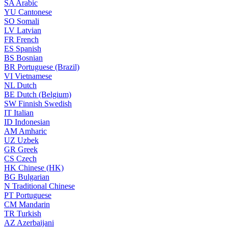
SA
Arabic
YU
Cantonese
SO
Somali
LV
Latvian
FR
French
ES
Spanish
BS
Bosnian
BR
Portuguese (Brazil)
VI
Vietnamese
NL
Dutch
BE
Dutch (Belgium)
SW
Finnish Swedish
IT
Italian
ID
Indonesian
AM
Amharic
UZ
Uzbek
GR
Greek
CS
Czech
HK
Chinese (HK)
BG
Bulgarian
N
Traditional Chinese
PT
Portuguese
CM
Mandarin
TR
Turkish
AZ
Azerbaijani