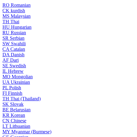
RO
Romanian
CK
kurdish
MS
Malaysian
TH
Thai
HU
Hungarian
RU
Russian
SR
Serbian
SW
Swahili
CA
Catalan
DA
Danish
AF
Dari
SE
Swedish
IL
Hebrew
MO
Mongolian
UA
Ukrainian
PL
Polish
FI
Finnish
TH
Thai (Thailand)
SK
Slovak
BE
Belarusian
KR
Korean
CN
Chinese
LT
Lithuanian
MY
Myanmar (Burmese)