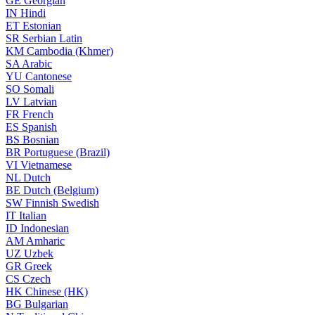
GE
Georgian
IN
Hindi
ET
Estonian
SR
Serbian Latin
KM
Cambodia (Khmer)
SA
Arabic
YU
Cantonese
SO
Somali
LV
Latvian
FR
French
ES
Spanish
BS
Bosnian
BR
Portuguese (Brazil)
VI
Vietnamese
NL
Dutch
BE
Dutch (Belgium)
SW
Finnish Swedish
IT
Italian
ID
Indonesian
AM
Amharic
UZ
Uzbek
GR
Greek
CS
Czech
HK
Chinese (HK)
BG
Bulgarian