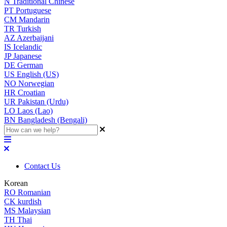
N
Traditional Chinese
PT
Portuguese
CM
Mandarin
TR
Turkish
AZ
Azerbaijani
IS
Icelandic
JP
Japanese
DE
German
US
English (US)
NO
Norwegian
HR
Croatian
UR
Pakistan (Urdu)
LO
Laos (Lao)
BN
Bangladesh (Bengali)
Contact Us
Korean
RO
Romanian
CK
kurdish
MS
Malaysian
TH
Thai