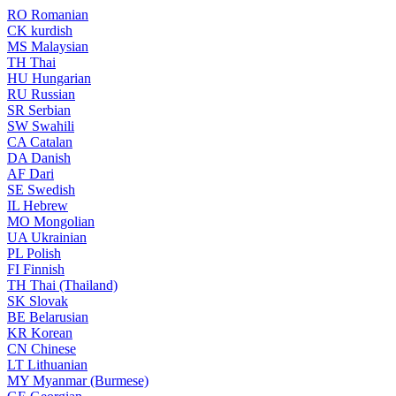
RO
Romanian
CK
kurdish
MS
Malaysian
TH
Thai
HU
Hungarian
RU
Russian
SR
Serbian
SW
Swahili
CA
Catalan
DA
Danish
AF
Dari
SE
Swedish
IL
Hebrew
MO
Mongolian
UA
Ukrainian
PL
Polish
FI
Finnish
TH
Thai (Thailand)
SK
Slovak
BE
Belarusian
KR
Korean
CN
Chinese
LT
Lithuanian
MY
Myanmar (Burmese)