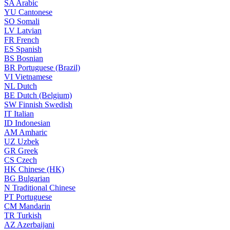
SA
Arabic
YU
Cantonese
SO
Somali
LV
Latvian
FR
French
ES
Spanish
BS
Bosnian
BR
Portuguese (Brazil)
VI
Vietnamese
NL
Dutch
BE
Dutch (Belgium)
SW
Finnish Swedish
IT
Italian
ID
Indonesian
AM
Amharic
UZ
Uzbek
GR
Greek
CS
Czech
HK
Chinese (HK)
BG
Bulgarian
N
Traditional Chinese
PT
Portuguese
CM
Mandarin
TR
Turkish
AZ
Azerbaijani