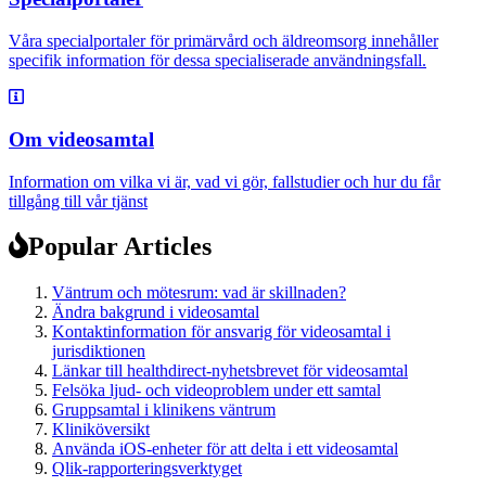
Våra specialportaler för primärvård och äldreomsorg innehåller
specifik information för dessa specialiserade användningsfall.
Om videosamtal
Information om vilka vi är, vad vi gör, fallstudier och hur du får
tillgång till vår tjänst
Popular Articles
Väntrum och mötesrum: vad är skillnaden?
Ändra bakgrund i videosamtal
Kontaktinformation för ansvarig för videosamtal i
jurisdiktionen
Länkar till healthdirect-nyhetsbrevet för videosamtal
Felsöka ljud- och videoproblem under ett samtal
Gruppsamtal i klinikens väntrum
Kliniköversikt
Använda iOS-enheter för att delta i ett videosamtal
Qlik-rapporteringsverktyget