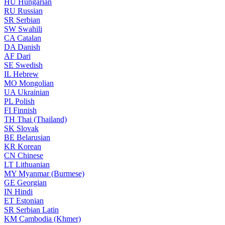
HU
Hungarian
RU
Russian
SR
Serbian
SW
Swahili
CA
Catalan
DA
Danish
AF
Dari
SE
Swedish
IL
Hebrew
MO
Mongolian
UA
Ukrainian
PL
Polish
FI
Finnish
TH
Thai (Thailand)
SK
Slovak
BE
Belarusian
KR
Korean
CN
Chinese
LT
Lithuanian
MY
Myanmar (Burmese)
GE
Georgian
IN
Hindi
ET
Estonian
SR
Serbian Latin
KM
Cambodia (Khmer)