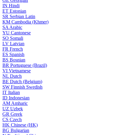
GE
Georgian
IN
Hindi
ET
Estonian
SR
Serbian Latin
KM
Cambodia (Khmer)
SA
Arabic
YU
Cantonese
SO
Somali
LV
Latvian
FR
French
ES
Spanish
BS
Bosnian
BR
Portuguese (Brazil)
VI
Vietnamese
NL
Dutch
BE
Dutch (Belgium)
SW
Finnish Swedish
IT
Italian
ID
Indonesian
AM
Amharic
UZ
Uzbek
GR
Greek
CS
Czech
HK
Chinese (HK)
BG
Bulgarian