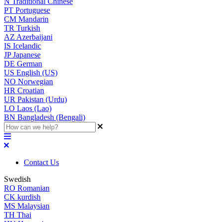
N
Traditional Chinese
PT
Portuguese
CM
Mandarin
TR
Turkish
AZ
Azerbaijani
IS
Icelandic
JP
Japanese
DE
German
US
English (US)
NO
Norwegian
HR
Croatian
UR
Pakistan (Urdu)
LO
Laos (Lao)
BN
Bangladesh (Bengali)
Contact Us
Swedish
RO
Romanian
CK
kurdish
MS
Malaysian
TH
Thai