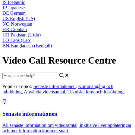
IS
Icelandic
JP
Japanese
DE
German
US
English (US)
NO
Norwegian
HR
Croatian
UR
Pakistan (Urdu)
LO
Laos (Lao)
BN
Bangladesh (Bengali)
Video Call Resource Centre
Popular Topics:
Senaste informationen
,
Komma igång och
utbildning
,
Använda videosamtal
,
Tekniska krav och felsökning
,
Senaste informationen
All senaste information om videosamtal, inklusive liveuppdateringar
och mer information kommer snart.