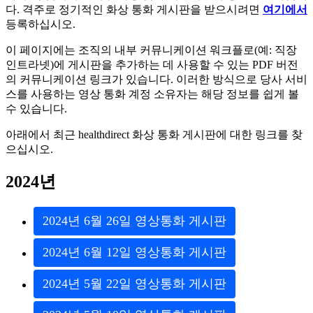
다
.
격
주
로
정
기
적
인
화
상
통
화
게
시
판
을
받
으
시
려
면
여
기
에
서
등
록
하
십
시
오
.
이
페
이
지
에
는
조
직
의
내
부
커
뮤
니
케
이
션
워
크
플
로
(
예
:
직
장
인
트
라
넷
)
에
게
시
판
을
추
가
하
는
데
사
용
할
수
있
는
PDF
버
전
의
커
뮤
니
케
이
션
링
크
가
있
습
니
다
.
이
러
한
방
식
으
로
당
사
서
비
스
를
사
용
하
는
영
상
통
화
계
정
소
유
자
는
해
당
정
보
를
쉽
게
볼
수
있
습
니
다
.
아
래
에
서
최
근
healthdirect
화
상
통
화
게
시
판
에
대
한
링
크
를
찾
으
십
시
오
.
2024
년
2024
년
6
월
26
일
영
상
통
화
게
시
판
2024
년
6
월
12
일
영
상
통
화
게
시
판
2024
년
5
월
22
일
영
상
통
화
게
시
판