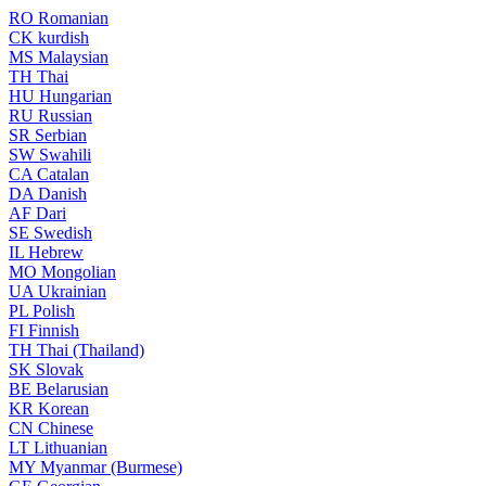
RO
Romanian
CK
kurdish
MS
Malaysian
TH
Thai
HU
Hungarian
RU
Russian
SR
Serbian
SW
Swahili
CA
Catalan
DA
Danish
AF
Dari
SE
Swedish
IL
Hebrew
MO
Mongolian
UA
Ukrainian
PL
Polish
FI
Finnish
TH
Thai (Thailand)
SK
Slovak
BE
Belarusian
KR
Korean
CN
Chinese
LT
Lithuanian
MY
Myanmar (Burmese)