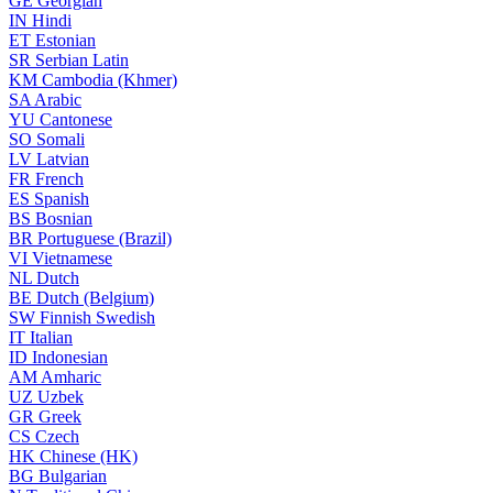
GE
Georgian
IN
Hindi
ET
Estonian
SR
Serbian Latin
KM
Cambodia (Khmer)
SA
Arabic
YU
Cantonese
SO
Somali
LV
Latvian
FR
French
ES
Spanish
BS
Bosnian
BR
Portuguese (Brazil)
VI
Vietnamese
NL
Dutch
BE
Dutch (Belgium)
SW
Finnish Swedish
IT
Italian
ID
Indonesian
AM
Amharic
UZ
Uzbek
GR
Greek
CS
Czech
HK
Chinese (HK)
BG
Bulgarian