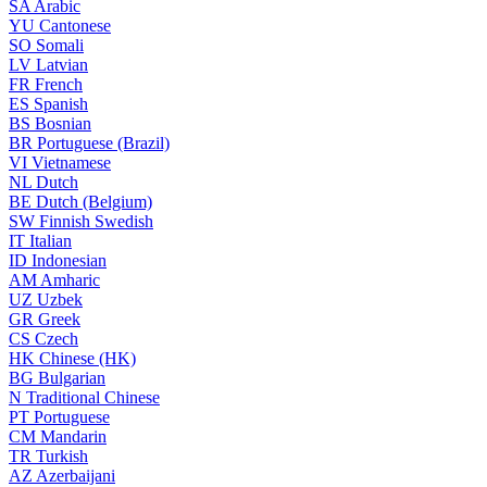
SA
Arabic
YU
Cantonese
SO
Somali
LV
Latvian
FR
French
ES
Spanish
BS
Bosnian
BR
Portuguese (Brazil)
VI
Vietnamese
NL
Dutch
BE
Dutch (Belgium)
SW
Finnish Swedish
IT
Italian
ID
Indonesian
AM
Amharic
UZ
Uzbek
GR
Greek
CS
Czech
HK
Chinese (HK)
BG
Bulgarian
N
Traditional Chinese
PT
Portuguese
CM
Mandarin
TR
Turkish
AZ
Azerbaijani