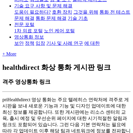
기술 요구 사항 및 문제 해결
도움이 필요하다?
호환 장치
그것을 위해
통화 전 테스트
문제 해결
통화 문제 해결
기술 기초
전문 포털
1차 의료 포털
노인 케어 포털
영상통화 정보
보안
정책
입장
기사 및 사례 연구
에 대한
+ More
healthdirect 화상 통화 게시판 링크
격주 영상통화 링크
priHealthdirect
영
상
통
화
는
주
요
텔
레
히
스
연
락
처
에
격
주
로
게
시
판
을
보
내
새
로
운
기
능
과
기
능
및
디
자
인
업
데
이
트
에
대
한
최
신
정
보
를
제
공
합
니
다
.
또
한
게
시
판
에
는
리
소
스
센
터
의
교
육
,
출
시
예
정
및
우
선
순
위
페
이
지
에
대
한
시
기
적
절
한
알
림
과
링
크
도
포
함
되
어
있
습
니
다
.
그
런
다
음
기
본
연
락
처
는
필
요
에
따
라
각
업
데
이
트
이
후
해
당
팀
과
네
트
워
크
에
정
보
를
전
파
합
니