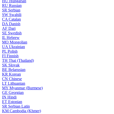
HU
Hungarian
RU
Russian
SR
Serbian
SW
Swahili
CA
Catalan
DA
Danish
AF
Dari
SE
Swedish
IL
Hebrew
MO
Mongolian
UA
Ukrainian
PL
Polish
FI
Finnish
TH
Thai (Thailand)
SK
Slovak
BE
Belarusian
KR
Korean
CN
Chinese
LT
Lithuanian
MY
Myanmar (Burmese)
GE
Georgian
IN
Hindi
ET
Estonian
SR
Serbian Latin
KM
Cambodia (Khmer)