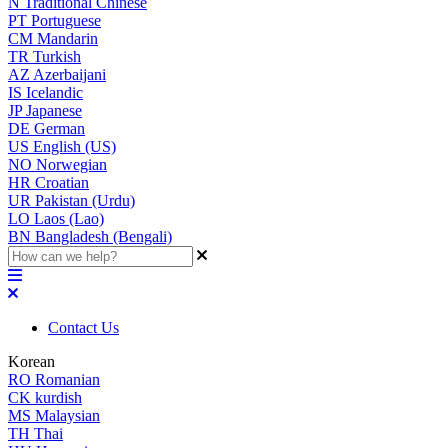
N
Traditional Chinese
PT
Portuguese
CM
Mandarin
TR
Turkish
AZ
Azerbaijani
IS
Icelandic
JP
Japanese
DE
German
US
English (US)
NO
Norwegian
HR
Croatian
UR
Pakistan (Urdu)
LO
Laos (Lao)
BN
Bangladesh (Bengali)
Contact Us
Korean
RO
Romanian
CK
kurdish
MS
Malaysian
TH
Thai