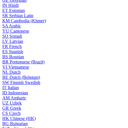
GE
Georgian
IN
Hindi
ET
Estonian
SR
Serbian Latin
KM
Cambodia (Khmer)
SA
Arabic
YU
Cantonese
SO
Somali
LV
Latvian
FR
French
ES
Spanish
BS
Bosnian
BR
Portuguese (Brazil)
VI
Vietnamese
NL
Dutch
BE
Dutch (Belgium)
SW
Finnish Swedish
IT
Italian
ID
Indonesian
AM
Amharic
UZ
Uzbek
GR
Greek
CS
Czech
HK
Chinese (HK)
BG
Bulgarian