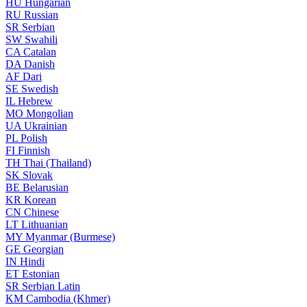
HU
Hungarian
RU
Russian
SR
Serbian
SW
Swahili
CA
Catalan
DA
Danish
AF
Dari
SE
Swedish
IL
Hebrew
MO
Mongolian
UA
Ukrainian
PL
Polish
FI
Finnish
TH
Thai (Thailand)
SK
Slovak
BE
Belarusian
KR
Korean
CN
Chinese
LT
Lithuanian
MY
Myanmar (Burmese)
GE
Georgian
IN
Hindi
ET
Estonian
SR
Serbian Latin
KM
Cambodia (Khmer)