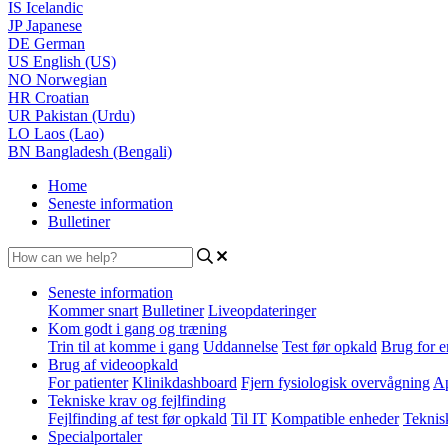
IS
Icelandic
JP
Japanese
DE
German
US
English (US)
NO
Norwegian
HR
Croatian
UR
Pakistan (Urdu)
LO
Laos (Lao)
BN
Bangladesh (Bengali)
Home
Seneste information
Bulletiner
Seneste information
Kommer snart
Bulletiner
Liveopdateringer
Kom godt i gang og træning
Trin til at komme i gang
Uddannelse
Test før opkald
Brug for e
Brug af videoopkald
For patienter
Klinikdashboard
Fjern fysiologisk overvågning
Ap
Tekniske krav og fejlfinding
Fejlfinding af test før opkald
Til IT
Kompatible enheder
Teknis
Specialportaler