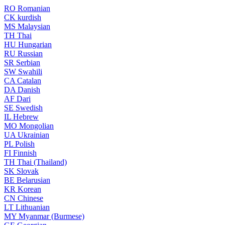
RO
Romanian
CK
kurdish
MS
Malaysian
TH
Thai
HU
Hungarian
RU
Russian
SR
Serbian
SW
Swahili
CA
Catalan
DA
Danish
AF
Dari
SE
Swedish
IL
Hebrew
MO
Mongolian
UA
Ukrainian
PL
Polish
FI
Finnish
TH
Thai (Thailand)
SK
Slovak
BE
Belarusian
KR
Korean
CN
Chinese
LT
Lithuanian
MY
Myanmar (Burmese)