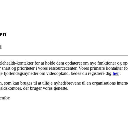
nen
d
elehealth
-
kontakter
for
at
holde
dem
opdateret
om
nye
funktioner
og
op
r
snart
og
prioriteter
i
vores
ressourcecenter
.
Vores
prim
æ
re
kontakter
fo
ge
fjortendagsnyheder
om
videoopkald
,
bedes
du
registrere
dig
her
.
n
,
som
kan
bruges
til
at
tilf
ø
je
nyhedsbrevene
til
en
organisations
intern
aldskontoer
,
der
bruger
vores
tjeneste
.
enfor
: