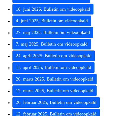
18
.
juni
2025
,
Bulletin
om
videoopkald
4
.
juni
2025
,
Bulletin
om
videoopkald
27
.
maj
2025
,
Bulletin
om
videoopkald
7
.
maj
2025
,
Bulletin
om
videoopkald
24
.
april
2025
,
Bulletin
om
videoopkald
11
.
april
2025
,
Bulletin
om
videoopkald
26
.
marts
2025
,
Bulletin
om
videoopkald
12
.
marts
2025
,
Bulletin
om
videoopkald
26
.
februar
2025
,
Bulletin
om
videoopkald
12
.
februar
2025
,
Bulletin
om
videoopkald