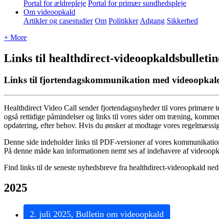
Portal for ældrepleje
Portal for primær sundhedspleje
Om videoopkald
Artikler og casestudier
Om
Politikker
Adgang
Sikkerhed
+ More
Links til healthdirect-videoopkaldsbulleti
Links til fjortendagskommunikation med videoopkal
Healthdirect
Video
Call
sender
fjortendagsnyheder
til
vores
prim
æ
re
t
ogs
å
rettidige
p
å
mindelser
og
links
til
vores
sider
om
tr
æ
ning
,
komme
opdatering
,
efter
behov
.
Hvis
du
ø
nsker
at
modtage
vores
regelm
æ
ssi
Denne
side
indeholder
links
til
PDF
-
versioner
af
vores
kommunikatio
P
å
denne
m
å
de
kan
informationen
nemt
ses
af
indehavere
af
videoopk
Find
links
til
de
seneste
nyhedsbreve
fra
healthdirect
-
videoopkald
ned
2025
2
.
juli
2025
,
Bulletin
om
videoopkald