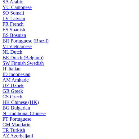
SA
Arabic
YU
Cantonese
SO
Somali
LV
Latvian
FR
French
ES
Spanish
BS
Bosnian
BR
Portuguese (Brazil)
VI
Vietnamese
NL
Dutch
BE
Dutch (Belgium)
SW
Finnish Swedish
IT
Italian
ID
Indonesian
AM
Amharic
UZ
Uzbek
GR
Greek
CS
Czech
HK
Chinese (HK)
BG
Bulgarian
N
Traditional Chinese
PT
Portuguese
CM
Mandarin
TR
Turkish
AZ
Azerbaijani