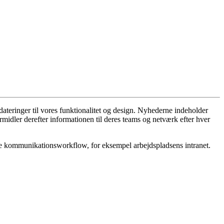
dateringer
til
vores
funktionalitet
og
design
.
Nyhederne
indeholder
rmidler
derefter
informationen
til
deres
teams
og
netv
æ
rk
efter
hver
e
kommunikationsworkflow
,
for
eksempel
arbejdspladsens
intranet
.