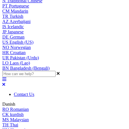
N
Traditional Chinese
PT
Portuguese
CM
Mandarin
TR
Turkish
AZ
Azerbaijani
IS
Icelandic
JP
Japanese
DE
German
US
English (US)
NO
Norwegian
HR
Croatian
UR
Pakistan (Urdu)
LO
Laos (Lao)
BN
Bangladesh (Bengali)
Contact Us
Danish
RO
Romanian
CK
kurdish
MS
Malaysian
TH
Thai