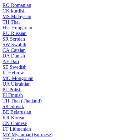
RO
Romanian
CK
kurdish
MS
Malaysian
TH
Thai
HU
Hungarian
RU
Russian
SR
Serbian
SW
Swahili
CA
Catalan
DA
Danish
AF
Dari
SE
Swedish
IL
Hebrew
MO
Mongolian
UA
Ukrainian
PL
Polish
FI
Finnish
TH
Thai (Thailand)
SK
Slovak
BE
Belarusian
KR
Korean
CN
Chinese
LT
Lithuanian
MY
Myanmar (Burmese)