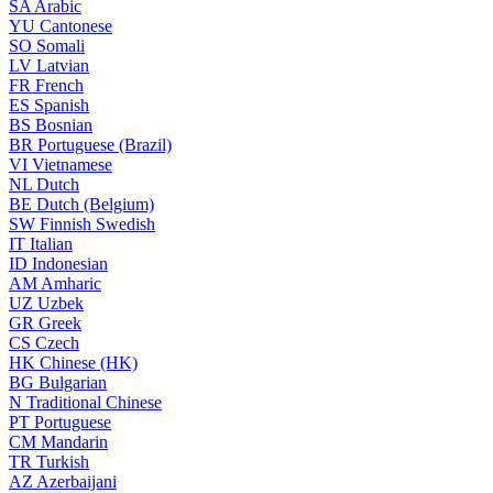
SA
Arabic
YU
Cantonese
SO
Somali
LV
Latvian
FR
French
ES
Spanish
BS
Bosnian
BR
Portuguese (Brazil)
VI
Vietnamese
NL
Dutch
BE
Dutch (Belgium)
SW
Finnish Swedish
IT
Italian
ID
Indonesian
AM
Amharic
UZ
Uzbek
GR
Greek
CS
Czech
HK
Chinese (HK)
BG
Bulgarian
N
Traditional Chinese
PT
Portuguese
CM
Mandarin
TR
Turkish
AZ
Azerbaijani