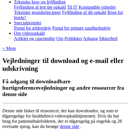
Tekniske krav og fejlfinding
Fejlfinding af test før opkald
Til IT
Kompatible enheder
Tekniske grundprincipper
Fejlfinding af dit opkald
Brug for
hjælp?
Specialportaler
Portal for ældrepleje
Portal for primær sundhedspleje
Om videoopkald
Artikler og casestudier
Om
Politikker
Adgang
Sikkerhed
+ More
Vejledninger til download og e-mail eller
udskrivning
Få adgang til downloadbare
hurtigreferencevejledninger og andre ressourcer fra
denne side
Denne
side
linker
til
ressourcer
,
der
kan
downloades
,
og
som
er
tilg
æ
ngelige
for
healthdirect
-
videoopkaldstjenesten
.
Hvis
du
har
brug
for
patientaftalefolderen
,
der
er
tilg
æ
ngelig
p
å
engelsk
og
28
oversatte
sprog
,
kan
du
bes
ø
ge
denne
side
.