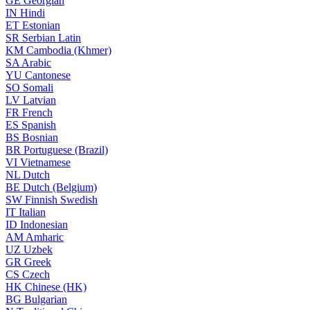
GE
Georgian
IN
Hindi
ET
Estonian
SR
Serbian Latin
KM
Cambodia (Khmer)
SA
Arabic
YU
Cantonese
SO
Somali
LV
Latvian
FR
French
ES
Spanish
BS
Bosnian
BR
Portuguese (Brazil)
VI
Vietnamese
NL
Dutch
BE
Dutch (Belgium)
SW
Finnish Swedish
IT
Italian
ID
Indonesian
AM
Amharic
UZ
Uzbek
GR
Greek
CS
Czech
HK
Chinese (HK)
BG
Bulgarian