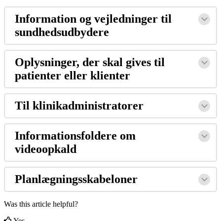
Information
og
vejledninger
til
sundhedsudbydere
Oplysninger
,
der
skal
gives
til
patienter
eller
klienter
Til
klinikadministratorer
Informationsfoldere
om
videoopkald
Planl
æ
gningsskabeloner
Was this article helpful?
Yes