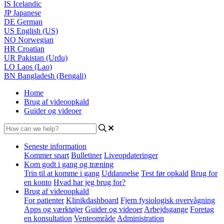
IS
Icelandic
JP
Japanese
DE
German
US
English (US)
NO
Norwegian
HR
Croatian
UR
Pakistan (Urdu)
LO
Laos (Lao)
BN
Bangladesh (Bengali)
Home
Brug af videoopkald
Guider og videoer
Seneste information
Kommer snart
Bulletiner
Liveopdateringer
Kom godt i gang og træning
Trin til at komme i gang
Uddannelse
Test før opkald
Brug for
en konto
Hvad har jeg brug for?
Brug af videoopkald
For patienter
Klinikdashboard
Fjern fysiologisk overvågning
Apps og værktøjer
Guider og videoer
Arbejdsgange
Foretag
en konsultation
Venteområde
Administration