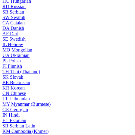
HU
Hungarian
RU
Russian
SR
Serbian
SW
Swahili
CA
Catalan
DA
Danish
AF
Dari
SE
Swedish
IL
Hebrew
MO
Mongolian
UA
Ukrainian
PL
Polish
FI
Finnish
TH
Thai (Thailand)
SK
Slovak
BE
Belarusian
KR
Korean
CN
Chinese
LT
Lithuanian
MY
Myanmar (Burmese)
GE
Georgian
IN
Hindi
ET
Estonian
SR
Serbian Latin
KM
Cambodia (Khmer)