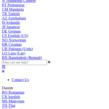
N
Traditional Chinese
PT
Portuguese
CM
Mandarin
TR
Turkish
AZ
Azerbaijani
IS
Icelandic
JP
Japanese
DE
German
US
English (US)
NO
Norwegian
HR
Croatian
UR
Pakistan (Urdu)
LO
Laos (Lao)
BN
Bangladesh (Bengali)
Contact Us
Danish
RO
Romanian
CK
kurdish
MS
Malaysian
TH
Thai