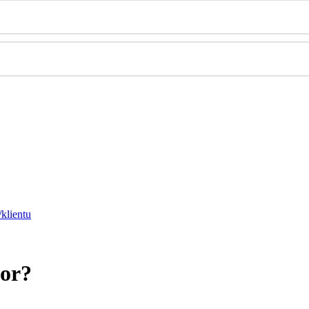
/klientu
for?