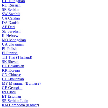
HU
Hungarian
RU
Russian
SR
Serbian
SW
Swahili
CA
Catalan
DA
Danish
AF
Dari
SE
Swedish
IL
Hebrew
MO
Mongolian
UA
Ukrainian
PL
Polish
FI
Finnish
TH
Thai (Thailand)
SK
Slovak
BE
Belarusian
KR
Korean
CN
Chinese
LT
Lithuanian
MY
Myanmar (Burmese)
GE
Georgian
IN
Hindi
ET
Estonian
SR
Serbian Latin
KM
Cambodia (Khmer)