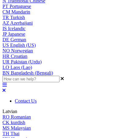
N
Traditional Chinese
PT
Portuguese
CM
Mandarin
TR
Turkish
AZ
Azerbaijani
IS
Icelandic
JP
Japanese
DE
German
US
English (US)
NO
Norwegian
HR
Croatian
UR
Pakistan (Urdu)
LO
Laos (Lao)
BN
Bangladesh (Bengali)
Contact Us
Latvian
RO
Romanian
CK
kurdish
MS
Malaysian
TH
Thai