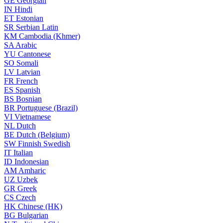
GE
Georgian
IN
Hindi
ET
Estonian
SR
Serbian Latin
KM
Cambodia (Khmer)
SA
Arabic
YU
Cantonese
SO
Somali
LV
Latvian
FR
French
ES
Spanish
BS
Bosnian
BR
Portuguese (Brazil)
VI
Vietnamese
NL
Dutch
BE
Dutch (Belgium)
SW
Finnish Swedish
IT
Italian
ID
Indonesian
AM
Amharic
UZ
Uzbek
GR
Greek
CS
Czech
HK
Chinese (HK)
BG
Bulgarian