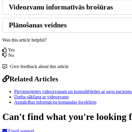
Videozvanu
informat
ī
v
ā
s
bro
š
ū
ras
Pl
ā
no
š
anas
veidnes
Was this article helpful?
Yes
No
Give feedback about this article
Related Articles
Pievienojieties videozvanam un konsultējieties ar savu pacientu
Darba sākšana ar videozvanu
Apmācības informācija komandas locekļiem
Can't find what you're looking 
Email support