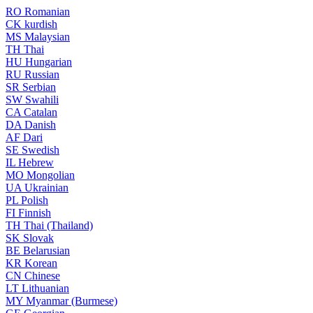
RO
Romanian
CK
kurdish
MS
Malaysian
TH
Thai
HU
Hungarian
RU
Russian
SR
Serbian
SW
Swahili
CA
Catalan
DA
Danish
AF
Dari
SE
Swedish
IL
Hebrew
MO
Mongolian
UA
Ukrainian
PL
Polish
FI
Finnish
TH
Thai (Thailand)
SK
Slovak
BE
Belarusian
KR
Korean
CN
Chinese
LT
Lithuanian
MY
Myanmar (Burmese)