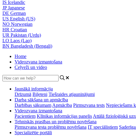
IS
Icelandic
JP
Japanese
DE
German
US
English (US)
NO
Norwegian
HR
Croatian
UR
Pakistan (Urdu)
LO
Laos (Lao)
BN
Bangladesh (Bengali)
Home
Videozvana izmantošana
Ceļveži un video
Jaunākā informācija
Drīzumā
Biļeteni
Tiešraides atjauninājumi
Darba sākšana un apmācība
Darbības sākumam
Apmācība
Pirmszvana tests
Nepieciešams k
Videozvana izmantošana
Pacientiem
Klīnikas informācijas panelis
Attālā fizioloģiskā uz
Tehniskās prasības un problēmu novēršana
Pirmszvana testa problēmu novēršana
IT speciālistiem
Saderīgas
Specializētie portāli