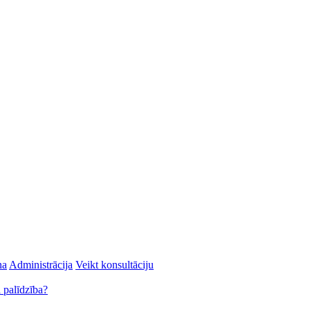
na
Administrācija
Veikt konsultāciju
 palīdzība?