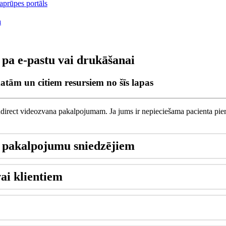
aprūpes portāls
a
 pa e-pastu vai drukāšanai
atām un citiem resursiem no šīs lapas
direct
videozvana
pakalpojumam
.
Ja
jums
ir
nepiecie
š
ama
pacienta
pie
pakalpojumu
sniedz
ē
jiem
vai
klientiem