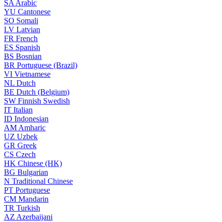
SA
Arabic
YU
Cantonese
SO
Somali
LV
Latvian
FR
French
ES
Spanish
BS
Bosnian
BR
Portuguese (Brazil)
VI
Vietnamese
NL
Dutch
BE
Dutch (Belgium)
SW
Finnish Swedish
IT
Italian
ID
Indonesian
AM
Amharic
UZ
Uzbek
GR
Greek
CS
Czech
HK
Chinese (HK)
BG
Bulgarian
N
Traditional Chinese
PT
Portuguese
CM
Mandarin
TR
Turkish
AZ
Azerbaijani