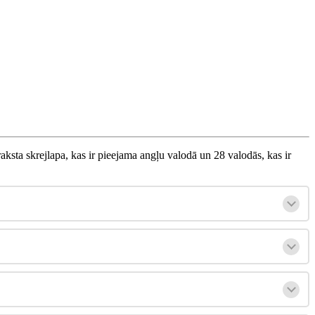
raksta
skrejlapa
,
kas
ir
pieejama
ang
ļ
u
valod
ā
un
28
valod
ā
s
,
kas
ir