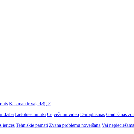
onts
Kas man ir vajadzīgs?
raudzība
Lietotnes un rīki
Ceļveži un video
Darbplūsmas
Gaidīšanas zo
 ierīces
Tehniskie pamati
Zvana problēmu novēršana
Vai nepieciešama