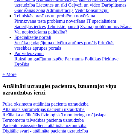
uzraudzība
Lietotnes un rīki
Ceļveži un video
Darbplūsmas
Gaidīšanas zona
Administrācija
Veikt konsultāciju
Tehniskās prasības un problēmu novēršana
Pirmszvana testa problēmu novēršana
IT speciālistiem
Saderīgas ierīces
Tehniskie pamati
Zvana problēmu novēršana
Vai nepieciešama palīdzība?
Specializētie portāli
Vecāka gadagājuma cilvēku aprūpes portāls
Primārās
veselības aprūpes portāls
Par videozvanu
Raksti un gadījumu izpēte
Par mums
Politikas
Piekļuve
Drošība
+ More
Attālināti uzraugiet pacientus, izmantojot viņu
uzraudzības ierīci
Pulsa oksimetra attālināta pacienta uzraudzība
Attālināta spirometrijas pacientu uzraudzība
Reāllaika attālinātās fizioloģiskā monitoringa mājaslapa
Termometra tālvadības pacienta uzraudzība
Pacientu asinsspiediena attālināta uzraudzība
Digitālie svari - attālināta pacienta uzraudzība