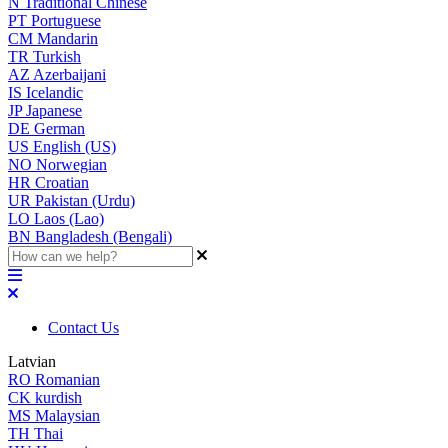
N
Traditional Chinese
PT
Portuguese
CM
Mandarin
TR
Turkish
AZ
Azerbaijani
IS
Icelandic
JP
Japanese
DE
German
US
English (US)
NO
Norwegian
HR
Croatian
UR
Pakistan (Urdu)
LO
Laos (Lao)
BN
Bangladesh (Bengali)
Contact Us
Latvian
RO
Romanian
CK
kurdish
MS
Malaysian
TH
Thai