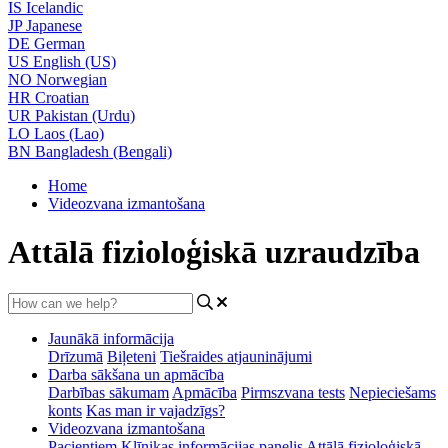
IS
Icelandic
JP
Japanese
DE
German
US
English (US)
NO
Norwegian
HR
Croatian
UR
Pakistan (Urdu)
LO
Laos (Lao)
BN
Bangladesh (Bengali)
Home
Videozvana izmantošana
Attālā fizioloģiskā uzraudzība
Jaunākā informācija
Drīzumā
Biļeteni
Tiešraides atjauninājumi
Darba sākšana un apmācība
Darbības sākumam
Apmācība
Pirmszvana tests
Nepieciešams
konts
Kas man ir vajadzīgs?
Videozvana izmantošana
Pacientiem
Klīnikas informācijas panelis
Attālā fizioloģiskā