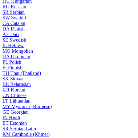
HU
Hungarian
RU
Russian
SR
Serbian
SW
Swahili
CA
Catalan
DA
Danish
AF
Dari
SE
Swedish
IL
Hebrew
MO
Mongolian
UA
Ukrainian
PL
Polish
FI
Finnish
TH
Thai (Thailand)
SK
Slovak
BE
Belarusian
KR
Korean
CN
Chinese
LT
Lithuanian
MY
Myanmar (Burmese)
GE
Georgian
IN
Hindi
ET
Estonian
SR
Serbian Latin
KM
Cambodia (Khmer)