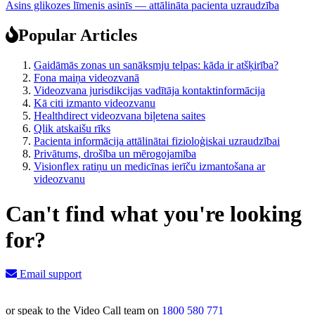
Asins glikozes līmenis asinīs — attālināta pacienta uzraudzība
Popular Articles
Gaidāmās zonas un sanāksmju telpas: kāda ir atšķirība?
Fona maiņa videozvanā
Videozvana jurisdikcijas vadītāja kontaktinformācija
Kā citi izmanto videozvanu
Healthdirect videozvana biļetena saites
Qlik atskaišu rīks
Pacienta informācija attālinātai fizioloģiskai uzraudzībai
Privātums, drošība un mērogojamība
Visionflex ratiņu un medicīnas ierīču izmantošana ar
videozvanu
Can't find what you're looking
for?
Email support
or speak to the Video Call team on
1800 580 771