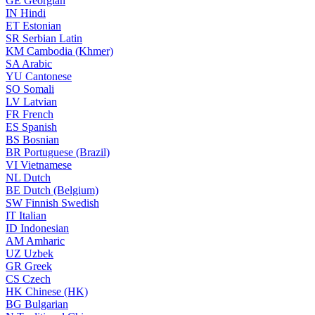
GE
Georgian
IN
Hindi
ET
Estonian
SR
Serbian Latin
KM
Cambodia (Khmer)
SA
Arabic
YU
Cantonese
SO
Somali
LV
Latvian
FR
French
ES
Spanish
BS
Bosnian
BR
Portuguese (Brazil)
VI
Vietnamese
NL
Dutch
BE
Dutch (Belgium)
SW
Finnish Swedish
IT
Italian
ID
Indonesian
AM
Amharic
UZ
Uzbek
GR
Greek
CS
Czech
HK
Chinese (HK)
BG
Bulgarian