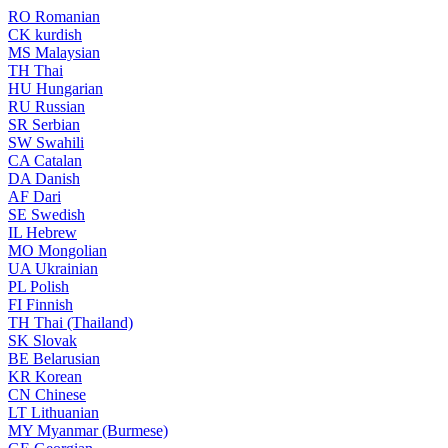
RO
Romanian
CK
kurdish
MS
Malaysian
TH
Thai
HU
Hungarian
RU
Russian
SR
Serbian
SW
Swahili
CA
Catalan
DA
Danish
AF
Dari
SE
Swedish
IL
Hebrew
MO
Mongolian
UA
Ukrainian
PL
Polish
FI
Finnish
TH
Thai (Thailand)
SK
Slovak
BE
Belarusian
KR
Korean
CN
Chinese
LT
Lithuanian
MY
Myanmar (Burmese)