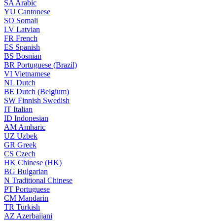
SA
Arabic
YU
Cantonese
SO
Somali
LV
Latvian
FR
French
ES
Spanish
BS
Bosnian
BR
Portuguese (Brazil)
VI
Vietnamese
NL
Dutch
BE
Dutch (Belgium)
SW
Finnish Swedish
IT
Italian
ID
Indonesian
AM
Amharic
UZ
Uzbek
GR
Greek
CS
Czech
HK
Chinese (HK)
BG
Bulgarian
N
Traditional Chinese
PT
Portuguese
CM
Mandarin
TR
Turkish
AZ
Azerbaijani