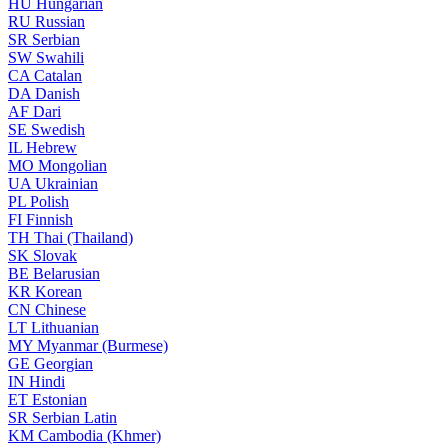
HU
Hungarian
RU
Russian
SR
Serbian
SW
Swahili
CA
Catalan
DA
Danish
AF
Dari
SE
Swedish
IL
Hebrew
MO
Mongolian
UA
Ukrainian
PL
Polish
FI
Finnish
TH
Thai (Thailand)
SK
Slovak
BE
Belarusian
KR
Korean
CN
Chinese
LT
Lithuanian
MY
Myanmar (Burmese)
GE
Georgian
IN
Hindi
ET
Estonian
SR
Serbian Latin
KM
Cambodia (Khmer)