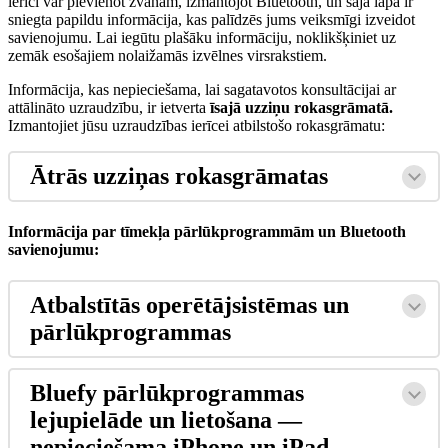
ier
ī
ci
var
pievienot
zvanam
,
izmantojot
Bluetooth
,
un
š
aj
ā
lap
ā
ir
sniegta
papildu
inform
ā
cija
,
kas
pal
ī
dz
ē
s
jums
veiksm
ī
gi
izveidot
savienojumu
.
Lai
ieg
ū
tu
pla
š
ā
ku
inform
ā
ciju
,
noklik
š
ķ
iniet
uz
zem
ā
k
eso
š
ajiem
nolai
ž
am
ā
s
izv
ē
lnes
virsrakstiem
.
Inform
ā
cija
,
kas
nepiecie
š
ama
,
lai
sagatavotos
konsult
ā
cijai
ar
att
ā
lin
ā
to
uzraudz
ī
bu
,
ir
ietverta
ī
saj
ā
uzzi
ņ
u
rokasgr
ā
mat
ā
.
Izmantojiet
j
ū
su
uzraudz
ī
bas
ier
ī
cei
atbilsto
š
o
rokasgr
ā
matu
:
Ā
tr
ā
s
uzzi
ņ
as
rokasgr
ā
matas
Inform
ā
cija
par
t
ī
mek
ļ
a
p
ā
rl
ū
kprogramm
ā
m
un
Bluetooth
savienojumu
:
Atbalst
ī
t
ā
s
oper
ē
t
ā
jsist
ē
mas
un
p
ā
rl
ū
kprogrammas
Bluefy
p
ā
rl
ū
kprogrammas
lejupiel
ā
de
un
lieto
š
ana
—
nepiecie
š
ama
iPhone
un
iPad