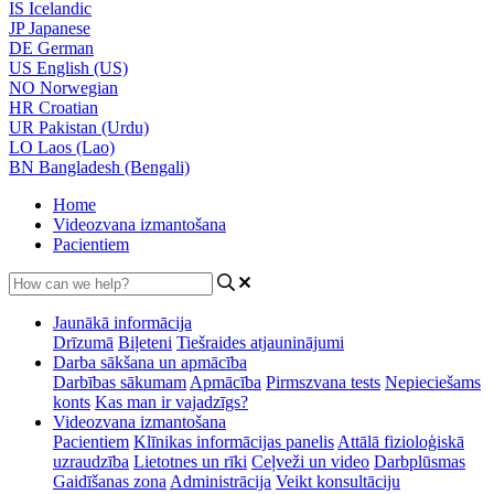
IS
Icelandic
JP
Japanese
DE
German
US
English (US)
NO
Norwegian
HR
Croatian
UR
Pakistan (Urdu)
LO
Laos (Lao)
BN
Bangladesh (Bengali)
Home
Videozvana izmantošana
Pacientiem
Jaunākā informācija
Drīzumā
Biļeteni
Tiešraides atjauninājumi
Darba sākšana un apmācība
Darbības sākumam
Apmācība
Pirmszvana tests
Nepieciešams
konts
Kas man ir vajadzīgs?
Videozvana izmantošana
Pacientiem
Klīnikas informācijas panelis
Attālā fizioloģiskā
uzraudzība
Lietotnes un rīki
Ceļveži un video
Darbplūsmas
Gaidīšanas zona
Administrācija
Veikt konsultāciju