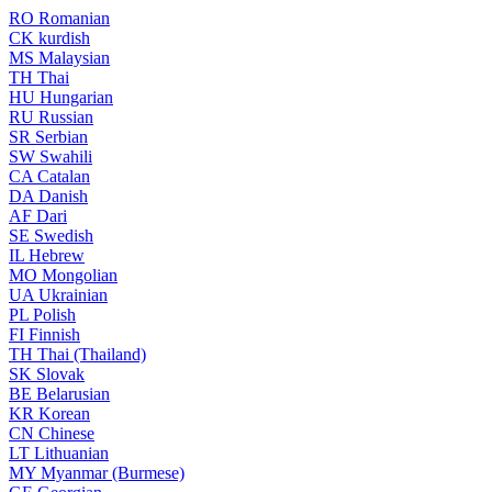
RO
Romanian
CK
kurdish
MS
Malaysian
TH
Thai
HU
Hungarian
RU
Russian
SR
Serbian
SW
Swahili
CA
Catalan
DA
Danish
AF
Dari
SE
Swedish
IL
Hebrew
MO
Mongolian
UA
Ukrainian
PL
Polish
FI
Finnish
TH
Thai (Thailand)
SK
Slovak
BE
Belarusian
KR
Korean
CN
Chinese
LT
Lithuanian
MY
Myanmar (Burmese)