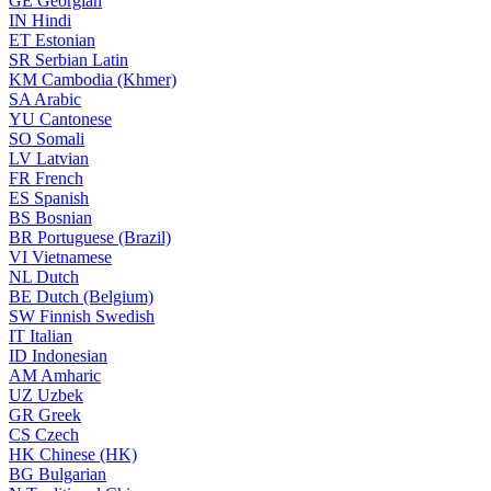
GE
Georgian
IN
Hindi
ET
Estonian
SR
Serbian Latin
KM
Cambodia (Khmer)
SA
Arabic
YU
Cantonese
SO
Somali
LV
Latvian
FR
French
ES
Spanish
BS
Bosnian
BR
Portuguese (Brazil)
VI
Vietnamese
NL
Dutch
BE
Dutch (Belgium)
SW
Finnish Swedish
IT
Italian
ID
Indonesian
AM
Amharic
UZ
Uzbek
GR
Greek
CS
Czech
HK
Chinese (HK)
BG
Bulgarian