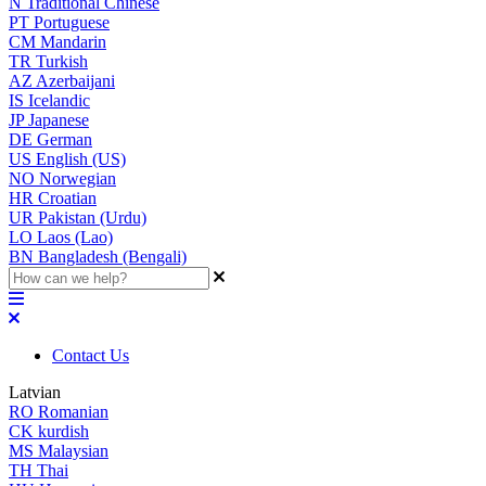
N
Traditional Chinese
PT
Portuguese
CM
Mandarin
TR
Turkish
AZ
Azerbaijani
IS
Icelandic
JP
Japanese
DE
German
US
English (US)
NO
Norwegian
HR
Croatian
UR
Pakistan (Urdu)
LO
Laos (Lao)
BN
Bangladesh (Bengali)
Contact Us
Latvian
RO
Romanian
CK
kurdish
MS
Malaysian
TH
Thai