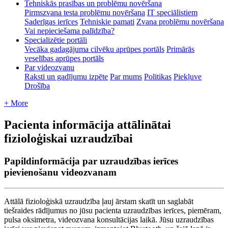
Tehniskās prasības un problēmu novēršana
Pirmszvana testa problēmu novēršana
IT speciālistiem
Saderīgas ierīces
Tehniskie pamati
Zvana problēmu novēršana
Vai nepieciešama palīdzība?
Specializētie portāli
Vecāka gadagājuma cilvēku aprūpes portāls
Primārās
veselības aprūpes portāls
Par videozvanu
Raksti un gadījumu izpēte
Par mums
Politikas
Piekļuve
Drošība
+ More
Pacienta informācija attālinātai
fizioloģiskai uzraudzībai
Papildinformācija par uzraudzības ierīces
pievienošanu videozvanam
Att
ā
l
ā
fiziolo
ģ
isk
ā
uzraudz
ī
ba
ļ
auj
ā
rstam
skat
ī
t
un
saglab
ā
t
tie
š
raides
r
ā
d
ī
jumus
no
j
ū
su
pacienta
uzraudz
ī
bas
ier
ī
ces
,
piem
ē
ram
,
pulsa
oksimetra
,
videozvana
konsult
ā
cijas
laik
ā
.
J
ū
su
uzraudz
ī
bas