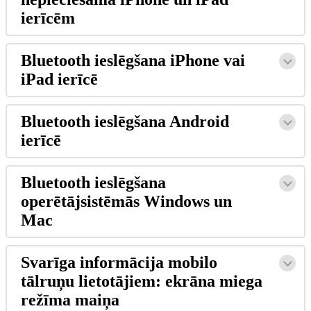
ier
ī
c
ē
m
Bluetooth
iesl
ē
g
š
ana
iPhone
vai
iPad
ier
ī
c
ē
Bluetooth
iesl
ē
g
š
ana
Android
ier
ī
c
ē
Bluetooth
iesl
ē
g
š
ana
oper
ē
t
ā
jsist
ē
m
ā
s
Windows
un
Mac
Svar
ī
ga
inform
ā
cija
mobilo
t
ā
lru
ņ
u
lietot
ā
jiem
:
ekr
ā
na
miega
re
ž
ī
ma
mai
ņ
a