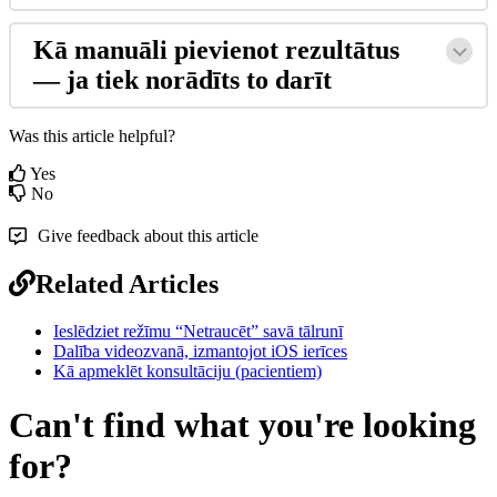
K
ā
manu
ā
li
pievienot
rezult
ā
tus
—
ja
tiek
nor
ā
d
ī
ts
to
dar
ī
t
Was this article helpful?
Yes
No
Give feedback about this article
Related Articles
Ieslēdziet režīmu “Netraucēt” savā tālrunī
Dalība videozvanā, izmantojot iOS ierīces
Kā apmeklēt konsultāciju (pacientiem)
Can't find what you're looking
for?