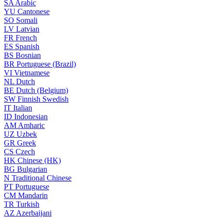
SA
Arabic
YU
Cantonese
SO
Somali
LV
Latvian
FR
French
ES
Spanish
BS
Bosnian
BR
Portuguese (Brazil)
VI
Vietnamese
NL
Dutch
BE
Dutch (Belgium)
SW
Finnish Swedish
IT
Italian
ID
Indonesian
AM
Amharic
UZ
Uzbek
GR
Greek
CS
Czech
HK
Chinese (HK)
BG
Bulgarian
N
Traditional Chinese
PT
Portuguese
CM
Mandarin
TR
Turkish
AZ
Azerbaijani