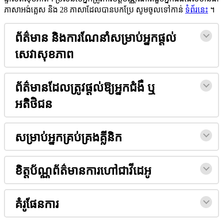
ភ
ស
អ
ង
គ
ស
ន
ង
28
ភ
ស
ដ
ល
ប
ន
ប
ក
ប
ស
ម
ច
ល
ទ
ក
ន
ទ
ព
រ
ន
។
ព
ត
ម
ន
ន
ង
ក
រ
ណ
ន
ស
ម
ប
អ
ក
ផ
ល
ស
វ
ស
ខ
ភ
ព
ព
ត
ម
ន
ដ
ល
ត
វ
ផ
ល
ឱ
អ
ក
ជ
ង
ឬ
អ
ត
ថ
ជ
ន
ស
ម
ប
អ
ក
គ
ប
គ
ង
គ
ន
ក
ខ
ត
ប
ណ
ព
ត
ម
ន
ក
រ
ហ
ជ
វ
ដ
អ
គ
រ
ផ
ន
ក
រ