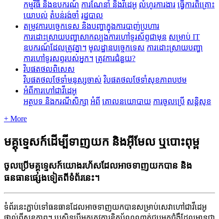
កម្មវិធី និងឧបករណ៍
ការណែនាំ និងវីដេអូ
លំហូរការងារ
ធ្វើការពិគ្រោះ
យោបល់
តំបន់រង់ចាំ
រដ្ឋបាល
តម្រូវការបច្ចេកទេស និងបញ្ហាក្នុងការបាញ់ប្រហារ
ការដោះស្រាយបញ្ហាសាកល្បងការហៅទូរស័ព្ទជាមុន
សម្រាប់ IT
ឧបករណ៍ដែលត្រូវគ្នា។
មូលដ្ឋានបច្ចេកទេស
ការដោះស្រាយបញ្ហា
ការហៅទូរសព្ទរបស់អ្នក។
ត្រូវការជំនួយ?
វិបផតថលពិសេស
វិបផតថលថែទាំមនុស្សចាស់
វិបផតថលថែទាំសុខភាពបឋម
អំពីការហៅជាវីដេអូ
អត្ថបទ និងករណីសិក្សា
អំពី
គោលនយោបាយ
ការចូលប្រើ
សន្តិសុខ
+ More
មគ្គុទ្ទេសក៍ដើម្បីទាញយក និងអ៊ីមែល ឬបោះពុម្ព
ចូលប្រើមគ្គុទ្ទេសក៍យោងរហ័សដែលអាចទាញយកបាន និង
ធនធានផ្សេងទៀតពីទំព័រនេះ។
ទ
ព
រ
ន
ភ
ប
ទ
ធ
ន
ធ
ន
ដ
ល
អ
ច
ទ
ញ
យ
ក
ប
ន
ស
ម
ប
ស
វ
ហ
ជ
វ
ដ
អ
ផ
ល
ព
ស
ខ
ភ
ព
។
ប
ស
ន
ប
អ
ក
ត
វ
ក
រ
ខ
ត
ប
ណ
ណ
ត
ជ
ប
អ
ក
ជ
ង
ដ
ល
ម
ន
ជ