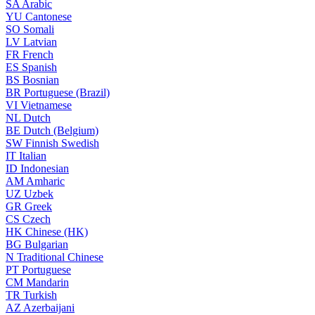
SA
Arabic
YU
Cantonese
SO
Somali
LV
Latvian
FR
French
ES
Spanish
BS
Bosnian
BR
Portuguese (Brazil)
VI
Vietnamese
NL
Dutch
BE
Dutch (Belgium)
SW
Finnish Swedish
IT
Italian
ID
Indonesian
AM
Amharic
UZ
Uzbek
GR
Greek
CS
Czech
HK
Chinese (HK)
BG
Bulgarian
N
Traditional Chinese
PT
Portuguese
CM
Mandarin
TR
Turkish
AZ
Azerbaijani