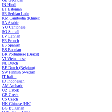
GE
Georgian
IN
Hindi
ET
Estonian
SR
Serbian Latin
KM
Cambodia (Khmer)
SA
Arabic
YU
Cantonese
SO
Somali
LV
Latvian
FR
French
ES
Spanish
BS
Bosnian
BR
Portuguese (Brazil)
VI
Vietnamese
NL
Dutch
BE
Dutch (Belgium)
SW
Finnish Swedish
IT
Italian
ID
Indonesian
AM
Amharic
UZ
Uzbek
GR
Greek
CS
Czech
HK
Chinese (HK)
BG
Bulgarian