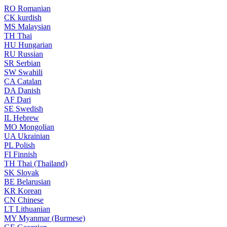
RO
Romanian
CK
kurdish
MS
Malaysian
TH
Thai
HU
Hungarian
RU
Russian
SR
Serbian
SW
Swahili
CA
Catalan
DA
Danish
AF
Dari
SE
Swedish
IL
Hebrew
MO
Mongolian
UA
Ukrainian
PL
Polish
FI
Finnish
TH
Thai (Thailand)
SK
Slovak
BE
Belarusian
KR
Korean
CN
Chinese
LT
Lithuanian
MY
Myanmar (Burmese)