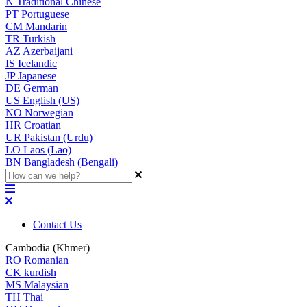
N
Traditional Chinese
PT
Portuguese
CM
Mandarin
TR
Turkish
AZ
Azerbaijani
IS
Icelandic
JP
Japanese
DE
German
US
English (US)
NO
Norwegian
HR
Croatian
UR
Pakistan (Urdu)
LO
Laos (Lao)
BN
Bangladesh (Bengali)
Contact Us
Cambodia (Khmer)
RO
Romanian
CK
kurdish
MS
Malaysian
TH
Thai