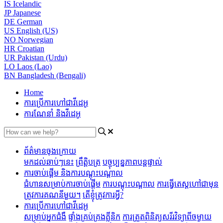
IS
Icelandic
JP
Japanese
DE
German
US
English (US)
NO
Norwegian
HR
Croatian
UR
Pakistan (Urdu)
LO
Laos (Lao)
BN
Bangladesh (Bengali)
Home
ការប្រើការហៅជាវីដេអូ
ការណែនាំ និងវីដេអូ
ព័ត៌មានចុងក្រោយ
មកដល់ឆាប់ៗនេះ
ព្រឹត្តិបត្រ
បច្ចុប្បន្នភាពបន្តផ្ទាល់
ការចាប់ផ្តើម និងការបណ្តុះបណ្តាល
ជំហានសម្រាប់ការចាប់ផ្តើម
ការបណ្តុះបណ្តាល
ការធ្វើតេស្តហៅជាមុន
ត្រូវការគណនីមួយ។
តើខ្ញុំត្រូវការអ្វី?
ការប្រើការហៅជាវីដេអូ
សម្រាប់អ្នកជំងឺ
ផ្ទាំងគ្រប់គ្រងគ្លីនិក
ការត្រួតពិនិត្យសរីរវិទ្យាពីចម្ងាយ