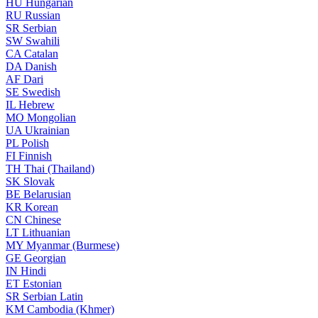
HU
Hungarian
RU
Russian
SR
Serbian
SW
Swahili
CA
Catalan
DA
Danish
AF
Dari
SE
Swedish
IL
Hebrew
MO
Mongolian
UA
Ukrainian
PL
Polish
FI
Finnish
TH
Thai (Thailand)
SK
Slovak
BE
Belarusian
KR
Korean
CN
Chinese
LT
Lithuanian
MY
Myanmar (Burmese)
GE
Georgian
IN
Hindi
ET
Estonian
SR
Serbian Latin
KM
Cambodia (Khmer)