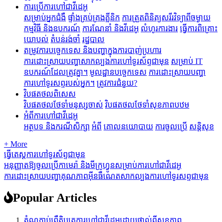
ការប្រើការហៅជាវីដេអូ
សម្រាប់អ្នកជំងឺ
ផ្ទាំងគ្រប់គ្រងគ្លីនិក
ការត្រួតពិនិត្យសរីរវិទ្យាពីចម្ងាយ
កម្មវិធី និងឧបករណ៍
ការណែនាំ និងវីដេអូ
លំហូរការងារ
ធ្វើការពិគ្រោះ
យោបល់
តំបន់រង់ចាំ
រដ្ឋបាល
តម្រូវការបច្ចេកទេស និងបញ្ហាក្នុងការបាញ់ប្រហារ
ការដោះស្រាយបញ្ហាសាកល្បងការហៅទូរស័ព្ទជាមុន
សម្រាប់ IT
ឧបករណ៍ដែលត្រូវគ្នា។
មូលដ្ឋានបច្ចេកទេស
ការដោះស្រាយបញ្ហា
ការហៅទូរសព្ទរបស់អ្នក។
ត្រូវការជំនួយ?
វិបផតថលពិសេស
វិបផតថលថែទាំមនុស្សចាស់
វិបផតថលថែទាំសុខភាពបឋម
អំពីការហៅជាវីដេអូ
អត្ថបទ និងករណីសិក្សា
អំពី
គោលនយោបាយ
ការចូលប្រើ
សន្តិសុខ
+ More
ធ្វើតេស្តការហៅទូរស័ព្ទជាមុន
អនុញ្ញាតឱ្យចូលប្រើកាមេរ៉ា និងមីក្រូហ្វូនសម្រាប់ការហៅជាវីដេអូ
ការដោះស្រាយបញ្ហាគុណភាពអ៊ីនធឺណេតសាកល្បងការហៅទូរសព្ទជាមុន
Popular Articles
តំណភ្ជាប់ព្រឹត្តិបត្រការហៅជាវីដេអូដោយផ្ទាល់ពីសុខភាព