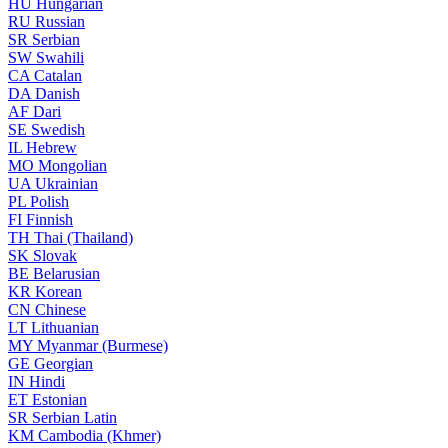
HU
Hungarian
RU
Russian
SR
Serbian
SW
Swahili
CA
Catalan
DA
Danish
AF
Dari
SE
Swedish
IL
Hebrew
MO
Mongolian
UA
Ukrainian
PL
Polish
FI
Finnish
TH
Thai (Thailand)
SK
Slovak
BE
Belarusian
KR
Korean
CN
Chinese
LT
Lithuanian
MY
Myanmar (Burmese)
GE
Georgian
IN
Hindi
ET
Estonian
SR
Serbian Latin
KM
Cambodia (Khmer)