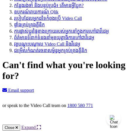
កន្លែងរង់ចាំ និងបន្ទប់ប្រជុំ៖ តើមានអ្វីប្លែក?
ឧបករណ៍រាយការណ៍ Qlik
របៀបដែលអ្នកដទៃកំពុងប្រើ Video Call
ផ្ទាំងគ្រប់គ្រងគ្លីនិក
ការផ្លាស់ប្តូរផ្ទៃខាងក្រោយរបស់អ្នកនៅក្នុងការហៅជាវីដេអូ
ព័ត៌មាន​ទំនាក់ទំនង​នាំ​មុខ​យុត្តាធិការ​ហៅ​ជា​វីដេអូ
វគ្គបណ្តុះបណ្តាល Video Call និងវីដេអូ
ជម្រើសកំណត់រចនាសម្ព័ន្ធអ្នកគ្រប់គ្រងគ្លីនិក
Can't find what you're looking
for?
Email support
or speak to the Video Call team on
1800 580 771
Knowledge Base Software powered by Helpjuice
Expand
Close