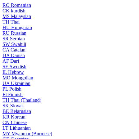
RO
Romanian
CK
kurdish
MS
Malaysian
TH
Thai
HU
Hungarian
RU
Russian
SR
Serbian
SW
Swahili
CA
Catalan
DA
Danish
AF
Dari
SE
Swedish
IL
Hebrew
MO
Mongolian
UA
Ukrainian
PL
Polish
FI
Finnish
TH
Thai (Thailand)
SK
Slovak
BE
Belarusian
KR
Korean
CN
Chinese
LT
Lithuanian
MY
Myanmar (Burmese)