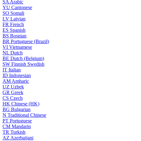
SA
Arabic
YU
Cantonese
SO
Somali
LV
Latvian
FR
French
ES
Spanish
BS
Bosnian
BR
Portuguese (Brazil)
VI
Vietnamese
NL
Dutch
BE
Dutch (Belgium)
SW
Finnish Swedish
IT
Italian
ID
Indonesian
AM
Amharic
UZ
Uzbek
GR
Greek
CS
Czech
HK
Chinese (HK)
BG
Bulgarian
N
Traditional Chinese
PT
Portuguese
CM
Mandarin
TR
Turkish
AZ
Azerbaijani