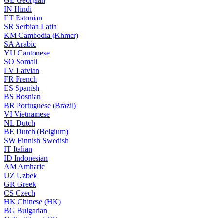
GE
Georgian
IN
Hindi
ET
Estonian
SR
Serbian Latin
KM
Cambodia (Khmer)
SA
Arabic
YU
Cantonese
SO
Somali
LV
Latvian
FR
French
ES
Spanish
BS
Bosnian
BR
Portuguese (Brazil)
VI
Vietnamese
NL
Dutch
BE
Dutch (Belgium)
SW
Finnish Swedish
IT
Italian
ID
Indonesian
AM
Amharic
UZ
Uzbek
GR
Greek
CS
Czech
HK
Chinese (HK)
BG
Bulgarian