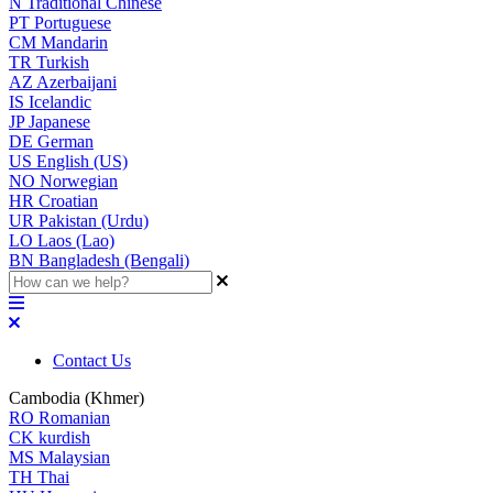
N
Traditional Chinese
PT
Portuguese
CM
Mandarin
TR
Turkish
AZ
Azerbaijani
IS
Icelandic
JP
Japanese
DE
German
US
English (US)
NO
Norwegian
HR
Croatian
UR
Pakistan (Urdu)
LO
Laos (Lao)
BN
Bangladesh (Bengali)
Contact Us
Cambodia (Khmer)
RO
Romanian
CK
kurdish
MS
Malaysian
TH
Thai