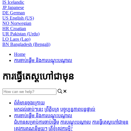
IS
Icelandic
JP
Japanese
DE
German
US
English (US)
NO
Norwegian
HR
Croatian
UR
Pakistan (Urdu)
LO
Laos (Lao)
BN
Bangladesh (Bengali)
Home
ការចាប់ផ្តើម និងការបណ្តុះបណ្តាល
ការធ្វើតេស្តហៅជាមុន
ព័ត៌មានចុងក្រោយ
មកដល់ឆាប់ៗនេះ
ព្រឹត្តិបត្រ
បច្ចុប្បន្នភាពបន្តផ្ទាល់
ការចាប់ផ្តើម និងការបណ្តុះបណ្តាល
ជំហានសម្រាប់ការចាប់ផ្តើម
ការបណ្តុះបណ្តាល
ការធ្វើតេស្តហៅជាមុន
ត្រូវការគណនីមួយ។
តើខ្ញុំត្រូវការអ្វី?