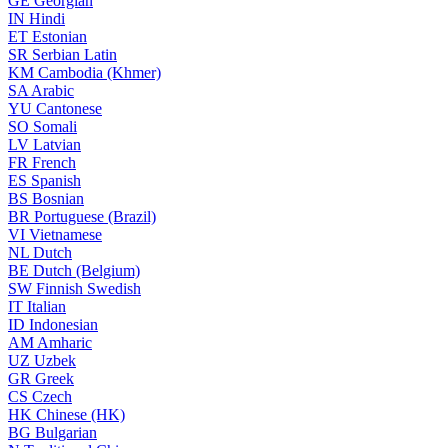
GE
Georgian
IN
Hindi
ET
Estonian
SR
Serbian Latin
KM
Cambodia (Khmer)
SA
Arabic
YU
Cantonese
SO
Somali
LV
Latvian
FR
French
ES
Spanish
BS
Bosnian
BR
Portuguese (Brazil)
VI
Vietnamese
NL
Dutch
BE
Dutch (Belgium)
SW
Finnish Swedish
IT
Italian
ID
Indonesian
AM
Amharic
UZ
Uzbek
GR
Greek
CS
Czech
HK
Chinese (HK)
BG
Bulgarian