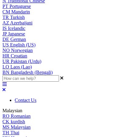
N
Traditional Chinese
PT
Portuguese
CM
Mandarin
TR
Turkish
AZ
Azerbaijani
IS
Icelandic
JP
Japanese
DE
German
US
English (US)
NO
Norwegian
HR
Croatian
UR
Pakistan (Urdu)
LO
Laos (Lao)
BN
Bangladesh (Bengali)
Contact Us
Malaysian
RO
Romanian
CK
kurdish
MS
Malaysian
TH
Thai