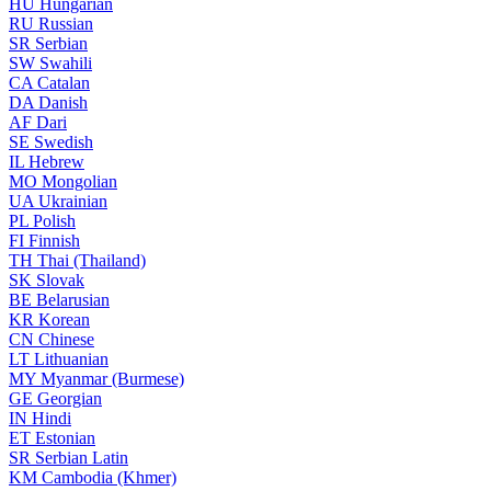
HU
Hungarian
RU
Russian
SR
Serbian
SW
Swahili
CA
Catalan
DA
Danish
AF
Dari
SE
Swedish
IL
Hebrew
MO
Mongolian
UA
Ukrainian
PL
Polish
FI
Finnish
TH
Thai (Thailand)
SK
Slovak
BE
Belarusian
KR
Korean
CN
Chinese
LT
Lithuanian
MY
Myanmar (Burmese)
GE
Georgian
IN
Hindi
ET
Estonian
SR
Serbian Latin
KM
Cambodia (Khmer)