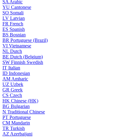
SA
Arabic
YU
Cantonese
SO
Somali
LV
Latvian
FR
French
ES
Spanish
BS
Bosnian
BR
Portuguese (Brazil)
VI
Vietnamese
NL
Dutch
BE
Dutch (Belgium)
SW
Finnish Swedish
IT
Italian
ID
Indonesian
AM
Amharic
UZ
Uzbek
GR
Greek
CS
Czech
HK
Chinese (HK)
BG
Bulgarian
N
Traditional Chinese
PT
Portuguese
CM
Mandarin
TR
Turkish
AZ
Azerbaijani