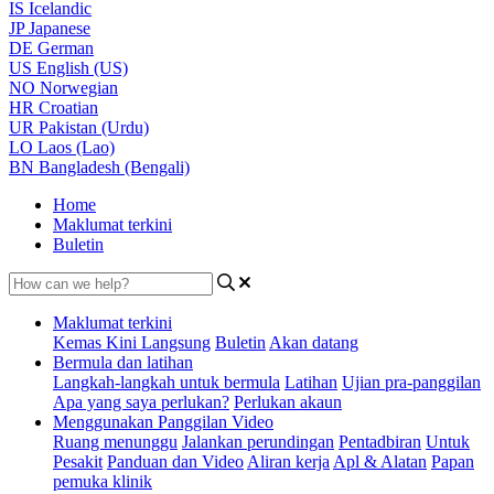
IS
Icelandic
JP
Japanese
DE
German
US
English (US)
NO
Norwegian
HR
Croatian
UR
Pakistan (Urdu)
LO
Laos (Lao)
BN
Bangladesh (Bengali)
Home
Maklumat terkini
Buletin
Maklumat terkini
Kemas Kini Langsung
Buletin
Akan datang
Bermula dan latihan
Langkah-langkah untuk bermula
Latihan
Ujian pra-panggilan
Apa yang saya perlukan?
Perlukan akaun
Menggunakan Panggilan Video
Ruang menunggu
Jalankan perundingan
Pentadbiran
Untuk
Pesakit
Panduan dan Video
Aliran kerja
Apl & Alatan
Papan
pemuka klinik