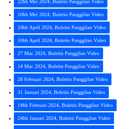
22hb
Mei
2024
,
Buletin
Panggilan
Video
10hb
Mei
2024
,
Buletin
Panggilan
Video
24hb
April
2024
,
Buletin
Panggilan
Video
10hb
April
2024
,
Buletin
Panggilan
Video
27
Mac
2024
,
Buletin
Panggilan
Video
14
Mac
2024
,
Buletin
Panggilan
Video
28
Februari
2024
,
Buletin
Panggilan
Video
31
Januari
2024
,
Buletin
Panggilan
Video
14hb
Februari
2024
,
Buletin
Panggilan
Video
24hb
Januari
2024
,
Buletin
Panggilan
Video