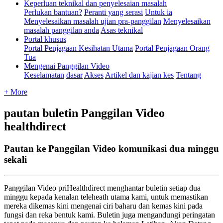
Keperluan teknikal dan penyelesaian masalah
Perlukan bantuan?
Peranti yang serasi
Untuk ia
Menyelesaikan masalah ujian pra-panggilan
Menyelesaikan
masalah panggilan anda
Asas teknikal
Portal khusus
Portal Penjagaan Kesihatan Utama
Portal Penjagaan Orang
Tua
Mengenai Panggilan Video
Keselamatan
dasar
Akses
Artikel dan kajian kes
Tentang
+ More
pautan buletin Panggilan Video
healthdirect
Pautan ke Panggilan Video komunikasi dua minggu
sekali
Panggilan
Video
priHealthdirect
menghantar
buletin
setiap
dua
minggu
kepada
kenalan
teleheath
utama
kami
,
untuk
memastikan
mereka
dikemas
kini
mengenai
ciri
baharu
dan
kemas
kini
pada
fungsi
dan
reka
bentuk
kami
.
Buletin
juga
mengandungi
peringatan