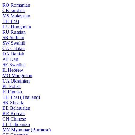
RO
Romanian
CK
kurdish
MS
Malaysian
TH
Thai
HU
Hungarian
RU
Russian
SR
Serbian
SW
Swahili
CA
Catalan
DA
Danish
AF
Dari
SE
Swedish
IL
Hebrew
MO
Mongolian
UA
Ukrainian
PL
Polish
FI
Finnish
TH
Thai (Thailand)
SK
Slovak
BE
Belarusian
KR
Korean
CN
Chinese
LT
Lithuanian
MY
Myanmar (Burmese)