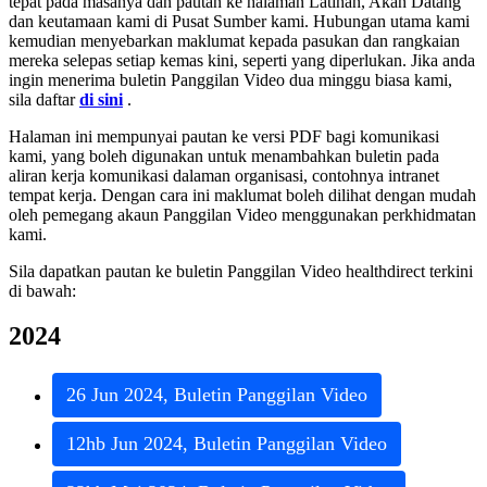
tepat
pada
masanya
dan
pautan
ke
halaman
Latihan
,
Akan
Datang
dan
keutamaan
kami
di
Pusat
Sumber
kami
.
Hubungan
utama
kami
kemudian
menyebarkan
maklumat
kepada
pasukan
dan
rangkaian
mereka
selepas
setiap
kemas
kini
,
seperti
yang
diperlukan
.
Jika
anda
ingin
menerima
buletin
Panggilan
Video
dua
minggu
biasa
kami
,
sila
daftar
di
sini
.
Halaman
ini
mempunyai
pautan
ke
versi
PDF
bagi
komunikasi
kami
,
yang
boleh
digunakan
untuk
menambahkan
buletin
pada
aliran
kerja
komunikasi
dalaman
organisasi
,
contohnya
intranet
tempat
kerja
.
Dengan
cara
ini
maklumat
boleh
dilihat
dengan
mudah
oleh
pemegang
akaun
Panggilan
Video
menggunakan
perkhidmatan
kami
.
Sila
dapatkan
pautan
ke
buletin
Panggilan
Video
healthdirect
terkini
di
bawah
:
2024
26
Jun
2024
,
Buletin
Panggilan
Video
12hb
Jun
2024
,
Buletin
Panggilan
Video