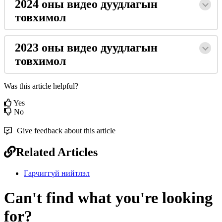
2024
о
н
ы
в
и
д
е
о
д
у
у
д
л
а
г
ы
н
т
о
в
х
и
м
о
л
2023
о
н
ы
в
и
д
е
о
д
у
у
д
л
а
г
ы
н
т
о
в
х
и
м
о
л
Was this article helpful?
Yes
No
Give feedback about this article
Related Articles
Гарчиггүй нийтлэл
Can't find what you're looking
for?