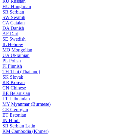
RU
Russian
HU
Hungarian
SR
Serbian
SW
Swahili
CA
Catalan
DA
Danish
AF
Dari
SE
Swedish
IL
Hebrew
MO
Mongolian
UA
Ukrainian
PL
Polish
FI
Finnish
TH
Thai (Thailand)
SK
Slovak
KR
Korean
CN
Chinese
BE
Belarusian
LT
Lithuanian
MY
Myanmar (Burmese)
GE
Georgian
ET
Estonian
IN
Hindi
SR
Serbian Latin
KM
Cambodia (Khmer)