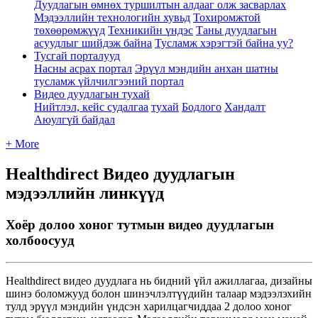
Дуудлагын өмнөх туршилтын алдааг олж засварлах
Мэдээллийн технологийн хувьд
Тохиромжтой
төхөөрөмжүүд
Техникийн үндэс
Таны дуудлагын
асуудлыг шийдэж байна
Тусламж хэрэгтэй байна уу?
Тусгай порталууд
Насны асрах портал
Эрүүл мэндийн анхан шатны
тусламж үйлчилгээний портал
Видео дуудлагын тухай
Нийтлэл, кейс судалгаа
тухай
Бодлого
Хандалт
Аюулгүй байдал
+ More
Healthdirect Видео дуудлагын
мэдээллийн линкүүд
Хоёр долоо хоног тутмын видео дуудлагын
холбоосууд
Healthdirect
в
и
д
е
о
д
у
у
д
л
а
г
а
н
ь
б
и
д
н
и
й
ү
й
л
а
ж
и
л
л
а
г
а
а
,
д
и
з
а
й
н
ы
ш
и
н
э
б
о
л
о
м
ж
у
у
д
б
о
л
о
н
ш
и
н
э
ч
л
э
л
т
ү
ү
д
и
й
н
т
а
л
а
а
р
м
э
д
э
э
л
э
х
и
й
н
т
у
л
д
э
р
ү
ү
л
м
э
н
д
и
й
н
ү
н
д
с
э
н
х
а
р
и
л
ц
а
г
ч
и
д
д
а
а
2
д
о
л
о
о
х
о
н
о
г