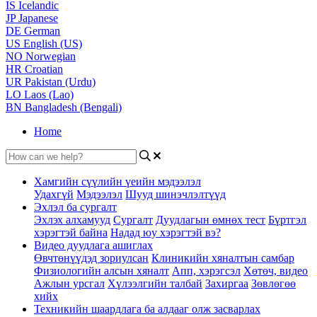
IS
Icelandic
JP
Japanese
DE
German
US
English (US)
NO
Norwegian
HR
Croatian
UR
Pakistan (Urdu)
LO
Laos (Lao)
BN
Bangladesh (Bengali)
Home
Хамгийн сүүлийн үеийн мэдээлэл
Удахгүй
Мэдээлэл
Шууд шинэчлэлтүүд
Эхлэл ба сургалт
Эхлэх алхамууд
Сургалт
Дуудлагын өмнөх тест
Бүртгэл
хэрэгтэй байна
Надад юу хэрэгтэй вэ?
Видео дуудлага ашиглах
Өвчтөнүүдэд зориулсан
Клиникийн хяналтын самбар
Физиологийн алсын хяналт
Апп, хэрэгсэл
Хөтөч, видео
Ажлын урсгал
Хүлээлгийн талбай
Захиргаа
Зөвлөгөө
хийх
Техникийн шаардлага ба алдааг олж засварлах