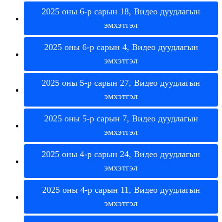
2025
о
н
ы
6
-
р
с
а
р
ы
н
18
,
В
и
д
е
о
д
у
у
д
л
а
г
ы
н
э
м
х
э
т
г
э
л
2025
о
н
ы
6
-
р
с
а
р
ы
н
4
,
В
и
д
е
о
д
у
у
д
л
а
г
ы
н
э
м
х
э
т
г
э
л
2025
о
н
ы
5
-
р
с
а
р
ы
н
27
,
В
и
д
е
о
д
у
у
д
л
а
г
ы
н
э
м
х
э
т
г
э
л
2025
о
н
ы
5
-
р
с
а
р
ы
н
7
,
В
и
д
е
о
д
у
у
д
л
а
г
ы
н
э
м
х
э
т
г
э
л
2025
о
н
ы
4
-
р
с
а
р
ы
н
24
,
В
и
д
е
о
д
у
у
д
л
а
г
ы
н
э
м
х
э
т
г
э
л
2025
о
н
ы
4
-
р
с
а
р
ы
н
11
,
В
и
д
е
о
д
у
у
д
л
а
г
ы
н
э
м
х
э
т
г
э
л