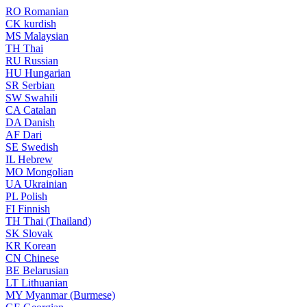
RO
Romanian
CK
kurdish
MS
Malaysian
TH
Thai
RU
Russian
HU
Hungarian
SR
Serbian
SW
Swahili
CA
Catalan
DA
Danish
AF
Dari
SE
Swedish
IL
Hebrew
MO
Mongolian
UA
Ukrainian
PL
Polish
FI
Finnish
TH
Thai (Thailand)
SK
Slovak
KR
Korean
CN
Chinese
BE
Belarusian
LT
Lithuanian
MY
Myanmar (Burmese)