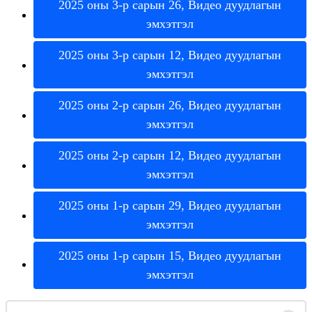
2025
о
н
ы
3
-
р
с
а
р
ы
н
26
,
В
и
д
е
о
д
у
у
д
л
а
г
ы
н
э
м
х
э
т
г
э
л
2025
о
н
ы
3
-
р
с
а
р
ы
н
12
,
В
и
д
е
о
д
у
у
д
л
а
г
ы
н
э
м
х
э
т
г
э
л
2025
о
н
ы
2
-
р
с
а
р
ы
н
26
,
В
и
д
е
о
д
у
у
д
л
а
г
ы
н
э
м
х
э
т
г
э
л
2025
о
н
ы
2
-
р
с
а
р
ы
н
12
,
В
и
д
е
о
д
у
у
д
л
а
г
ы
н
э
м
х
э
т
г
э
л
2025
о
н
ы
1
-
р
с
а
р
ы
н
29
,
В
и
д
е
о
д
у
у
д
л
а
г
ы
н
э
м
х
э
т
г
э
л
2025
о
н
ы
1
-
р
с
а
р
ы
н
15
,
В
и
д
е
о
д
у
у
д
л
а
г
ы
н
э
м
х
э
т
г
э
л