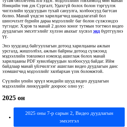
т
у
т
а
м
б
ю
л
л
е
т
е
н
ь
и
л
г
э
э
д
э
г
.
М
э
д
э
э
л
л
и
й
н
т
о
в
х
и
м
о
л
д
м
ө
н
м
а
н
а
й
Н
ө
ө
ц
и
й
н
т
ө
в
д
э
х
С
у
р
г
а
л
т
,
У
д
а
х
г
ү
й
б
о
л
о
х
б
о
л
о
н
т
э
р
г
ү
ү
л
э
х
ч
и
г
л
э
л
и
й
н
х
у
у
д
с
у
у
д
ы
н
т
у
х
а
й
с
а
н
у
у
л
г
а
,
х
о
л
б
о
о
с
у
у
д
б
а
г
т
с
а
н
б
о
л
н
о
.
М
а
н
а
й
ү
н
д
с
э
н
х
а
р
и
л
ц
а
г
ч
и
д
ш
а
а
р
д
л
а
г
а
т
а
й
б
о
л
ш
и
н
э
ч
л
э
л
т
б
ү
р
и
й
н
д
а
р
а
а
м
э
д
э
э
л
л
и
й
г
б
а
г
б
о
л
о
н
с
ү
л
ж
э
э
н
д
э
э
т
ү
г
э
э
д
э
г
.
Х
э
р
э
в
т
а
м
а
н
а
й
2
д
о
л
о
о
х
о
н
о
г
т
у
т
м
ы
н
т
о
г
т
м
о
л
в
и
д
е
о
д
у
у
д
л
а
г
ы
н
э
м
х
э
т
г
э
л
и
й
г
х
ү
л
э
э
н
а
в
а
х
ы
г
х
ү
с
в
э
л
э
н
д
б
ү
р
т
г
ү
ү
л
н
э
ү
ү
.
Э
н
э
х
у
у
д
с
а
н
д
б
а
й
г
у
у
л
л
а
г
ы
н
д
о
т
о
о
д
х
а
р
и
л
ц
а
а
н
ы
а
ж
л
ы
н
у
р
с
г
а
л
д
,
ж
и
ш
э
э
л
б
э
л
,
а
ж
л
ы
н
б
а
й
р
н
ы
д
о
т
о
о
д
с
ү
л
ж
э
э
н
д
м
э
д
э
э
л
л
и
й
н
т
о
в
х
и
м
о
л
н
э
м
э
х
э
д
а
ш
и
г
л
а
ж
б
о
л
о
х
м
а
н
а
й
х
а
р
и
л
ц
а
а
н
ы
PDF
х
у
в
и
л
б
а
р
у
у
д
ы
н
х
о
л
б
о
о
с
у
у
д
б
а
й
д
а
г
.
И
й
м
б
а
й
д
л
а
а
р
м
а
н
а
й
ү
й
л
ч
и
л
г
э
э
г
а
ш
и
г
л
а
н
в
и
д
е
о
д
у
у
д
л
а
г
ы
н
д
а
н
с
э
з
э
м
ш
и
г
ч
и
д
м
э
д
э
э
л
л
и
й
г
х
я
л
б
а
р
х
а
н
ү
з
э
х
б
о
л
о
м
ж
т
о
й
.
С
ү
ү
л
и
й
н
ү
е
и
й
н
э
р
ү
ү
л
м
э
н
д
и
й
н
ш
у
у
д
в
и
д
е
о
д
у
у
д
л
а
г
ы
н
м
э
д
э
э
л
л
и
й
н
л
и
н
к
ү
ү
д
и
й
г
д
о
о
р
о
о
с
о
л
н
о
у
у
:
2025
о
н
2025
о
н
ы
7
-
р
с
а
р
ы
н
2
,
В
и
д
е
о
д
у
у
д
л
а
г
ы
н
э
м
х
э
т
г
э
л