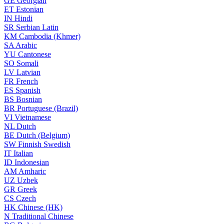
GE
Georgian
ET
Estonian
IN
Hindi
SR
Serbian Latin
KM
Cambodia (Khmer)
SA
Arabic
YU
Cantonese
SO
Somali
LV
Latvian
FR
French
ES
Spanish
BS
Bosnian
BR
Portuguese (Brazil)
VI
Vietnamese
NL
Dutch
BE
Dutch (Belgium)
SW
Finnish Swedish
IT
Italian
ID
Indonesian
AM
Amharic
UZ
Uzbek
GR
Greek
CS
Czech
HK
Chinese (HK)
N
Traditional Chinese