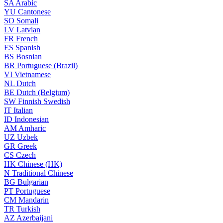
SA
Arabic
YU
Cantonese
SO
Somali
LV
Latvian
FR
French
ES
Spanish
BS
Bosnian
BR
Portuguese (Brazil)
VI
Vietnamese
NL
Dutch
BE
Dutch (Belgium)
SW
Finnish Swedish
IT
Italian
ID
Indonesian
AM
Amharic
UZ
Uzbek
GR
Greek
CS
Czech
HK
Chinese (HK)
N
Traditional Chinese
BG
Bulgarian
PT
Portuguese
CM
Mandarin
TR
Turkish
AZ
Azerbaijani