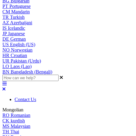
BG
Bulgarian
PT
Portuguese
CM
Mandarin
TR
Turkish
AZ
Azerbaijani
IS
Icelandic
JP
Japanese
DE
German
US
English (US)
NO
Norwegian
HR
Croatian
UR
Pakistan (Urdu)
LO
Laos (Lao)
BN
Bangladesh (Bengali)
Contact Us
Mongolian
RO
Romanian
CK
kurdish
MS
Malaysian
TH
Thai