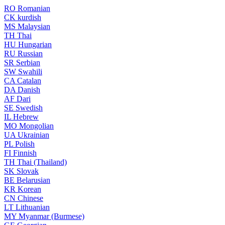
RO
Romanian
CK
kurdish
MS
Malaysian
TH
Thai
HU
Hungarian
RU
Russian
SR
Serbian
SW
Swahili
CA
Catalan
DA
Danish
AF
Dari
SE
Swedish
IL
Hebrew
MO
Mongolian
UA
Ukrainian
PL
Polish
FI
Finnish
TH
Thai (Thailand)
SK
Slovak
BE
Belarusian
KR
Korean
CN
Chinese
LT
Lithuanian
MY
Myanmar (Burmese)