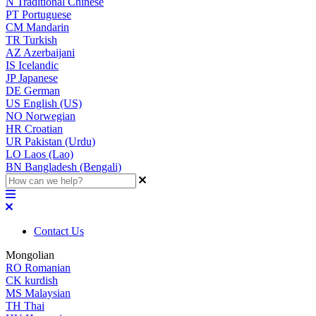
N
Traditional Chinese
PT
Portuguese
CM
Mandarin
TR
Turkish
AZ
Azerbaijani
IS
Icelandic
JP
Japanese
DE
German
US
English (US)
NO
Norwegian
HR
Croatian
UR
Pakistan (Urdu)
LO
Laos (Lao)
BN
Bangladesh (Bengali)
Contact Us
Mongolian
RO
Romanian
CK
kurdish
MS
Malaysian
TH
Thai