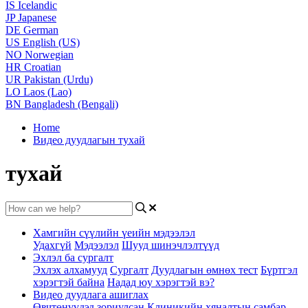
IS
Icelandic
JP
Japanese
DE
German
US
English (US)
NO
Norwegian
HR
Croatian
UR
Pakistan (Urdu)
LO
Laos (Lao)
BN
Bangladesh (Bengali)
Home
Видео дуудлагын тухай
тухай
Хамгийн сүүлийн үеийн мэдээлэл
Удахгүй
Мэдээлэл
Шууд шинэчлэлтүүд
Эхлэл ба сургалт
Эхлэх алхамууд
Сургалт
Дуудлагын өмнөх тест
Бүртгэл
хэрэгтэй байна
Надад юу хэрэгтэй вэ?
Видео дуудлага ашиглах
Өвчтөнүүдэд зориулсан
Клиникийн хяналтын самбар