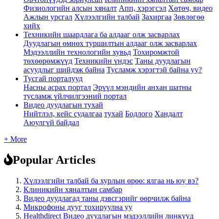
Физиологийн алсын хяналт
Апп, хэрэгсэл
Хөтөч, видео
Ажлын урсгал
Хүлээлгийн талбай
Захиргаа
Зөвлөгөө
хийх
Техникийн шаардлага ба алдааг олж засварлах
Дуудлагын өмнөх туршилтын алдааг олж засварлах
Мэдээллийн технологийн хувьд
Тохиромжтой
төхөөрөмжүүд
Техникийн үндэс
Таны дуудлагын
асуудлыг шийдэж байна
Тусламж хэрэгтэй байна уу?
Тусгай порталууд
Насны асрах портал
Эрүүл мэндийн анхан шатны
тусламж үйлчилгээний портал
Видео дуудлагын тухай
Нийтлэл, кейс судалгаа
тухай
Бодлого
Хандалт
Аюулгүй байдал
+ More
Popular Articles
Хүлээлгийн талбай ба хурлын өрөө: ялгаа нь юу вэ?
Клиникийн хяналтын самбар
Видео дуудлагад таны дэвсгэрийг өөрчилж байна
Микрофоны дууг тохируулна уу
Healthdirect Видео дуудлагын мэдээллийн линкүүд