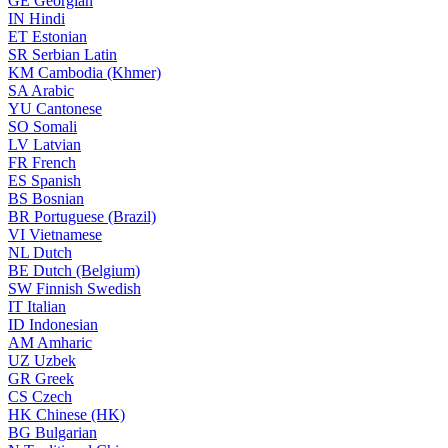
GE
Georgian
IN
Hindi
ET
Estonian
SR
Serbian Latin
KM
Cambodia (Khmer)
SA
Arabic
YU
Cantonese
SO
Somali
LV
Latvian
FR
French
ES
Spanish
BS
Bosnian
BR
Portuguese (Brazil)
VI
Vietnamese
NL
Dutch
BE
Dutch (Belgium)
SW
Finnish Swedish
IT
Italian
ID
Indonesian
AM
Amharic
UZ
Uzbek
GR
Greek
CS
Czech
HK
Chinese (HK)
BG
Bulgarian