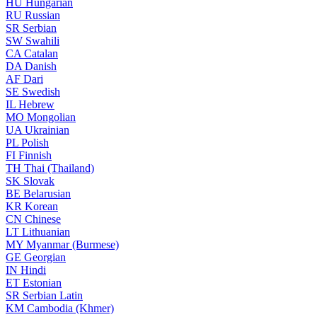
HU
Hungarian
RU
Russian
SR
Serbian
SW
Swahili
CA
Catalan
DA
Danish
AF
Dari
SE
Swedish
IL
Hebrew
MO
Mongolian
UA
Ukrainian
PL
Polish
FI
Finnish
TH
Thai (Thailand)
SK
Slovak
BE
Belarusian
KR
Korean
CN
Chinese
LT
Lithuanian
MY
Myanmar (Burmese)
GE
Georgian
IN
Hindi
ET
Estonian
SR
Serbian Latin
KM
Cambodia (Khmer)