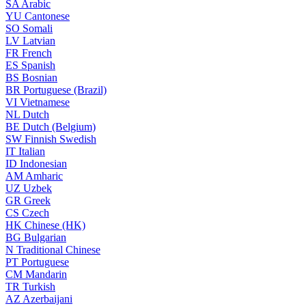
SA
Arabic
YU
Cantonese
SO
Somali
LV
Latvian
FR
French
ES
Spanish
BS
Bosnian
BR
Portuguese (Brazil)
VI
Vietnamese
NL
Dutch
BE
Dutch (Belgium)
SW
Finnish Swedish
IT
Italian
ID
Indonesian
AM
Amharic
UZ
Uzbek
GR
Greek
CS
Czech
HK
Chinese (HK)
BG
Bulgarian
N
Traditional Chinese
PT
Portuguese
CM
Mandarin
TR
Turkish
AZ
Azerbaijani