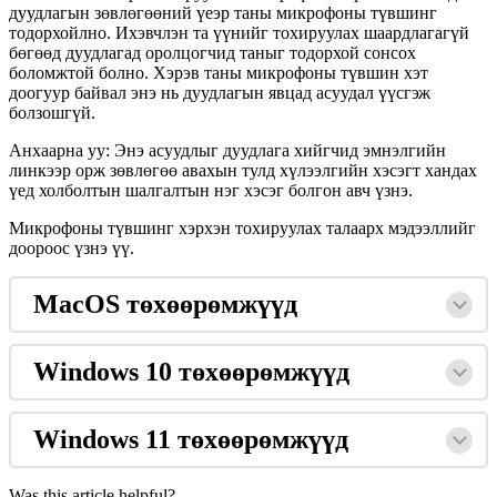
д
у
у
д
л
а
г
ы
н
з
ө
в
л
ө
г
ө
ө
н
и
й
ү
е
э
р
т
а
н
ы
м
и
к
р
о
ф
о
н
ы
т
ү
в
ш
и
н
г
т
о
д
о
р
х
о
й
л
н
о
.
И
х
э
в
ч
л
э
н
т
а
ү
ү
н
и
й
г
т
о
х
и
р
у
у
л
а
х
ш
а
а
р
д
л
а
г
а
г
ү
й
б
ө
г
ө
ө
д
д
у
у
д
л
а
г
а
д
о
р
о
л
ц
о
г
ч
и
д
т
а
н
ы
г
т
о
д
о
р
х
о
й
с
о
н
с
о
х
б
о
л
о
м
ж
т
о
й
б
о
л
н
о
.
Х
э
р
э
в
т
а
н
ы
м
и
к
р
о
ф
о
н
ы
т
ү
в
ш
и
н
х
э
т
д
о
о
г
у
у
р
б
а
й
в
а
л
э
н
э
н
ь
д
у
у
д
л
а
г
ы
н
я
в
ц
а
д
а
с
у
у
д
а
л
ү
ү
с
г
э
ж
б
о
л
з
о
ш
г
ү
й
.
А
н
х
а
а
р
н
а
у
у
:
Э
н
э
а
с
у
у
д
л
ы
г
д
у
у
д
л
а
г
а
х
и
й
г
ч
и
д
э
м
н
э
л
г
и
й
н
л
и
н
к
э
э
р
о
р
ж
з
ө
в
л
ө
г
ө
ө
а
в
а
х
ы
н
т
у
л
д
х
ү
л
э
э
л
г
и
й
н
х
э
с
э
г
т
х
а
н
д
а
х
ү
е
д
х
о
л
б
о
л
т
ы
н
ш
а
л
г
а
л
т
ы
н
н
э
г
х
э
с
э
г
б
о
л
г
о
н
а
в
ч
ү
з
н
э
.
М
и
к
р
о
ф
о
н
ы
т
ү
в
ш
и
н
г
х
э
р
х
э
н
т
о
х
и
р
у
у
л
а
х
т
а
л
а
а
р
х
м
э
д
э
э
л
л
и
й
г
д
о
о
р
о
о
с
ү
з
н
э
ү
ү
.
MacOS
т
ө
х
ө
ө
р
ө
м
ж
ү
ү
д
Windows
10
т
ө
х
ө
ө
р
ө
м
ж
ү
ү
д
Windows
11
т
ө
х
ө
ө
р
ө
м
ж
ү
ү
д
Was this article helpful?