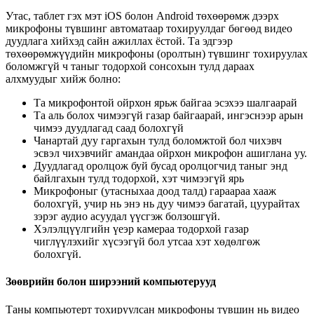
У
т
а
с
,
т
а
б
л
е
т
г
э
х
м
э
т
iOS
б
о
л
о
н
Android
т
ө
х
ө
ө
р
ө
м
ж
д
э
э
р
х
м
и
к
р
о
ф
о
н
ы
т
ү
в
ш
и
н
г
а
в
т
о
м
а
т
а
а
р
т
о
х
и
р
у
у
л
д
а
г
б
ө
г
ө
ө
д
в
и
д
е
о
д
у
у
д
л
а
г
а
х
и
й
х
э
д
с
а
й
н
а
ж
и
л
л
а
х
ё
с
т
о
й
.
Т
а
э
д
г
э
э
р
т
ө
х
ө
ө
р
ө
м
ж
ү
ү
д
и
й
н
м
и
к
р
о
ф
о
н
ы
(
о
р
о
л
т
ы
н
)
т
ү
в
ш
и
н
г
т
о
х
и
р
у
у
л
а
х
б
о
л
о
м
ж
г
ү
й
ч
т
а
н
ы
г
т
о
д
о
р
х
о
й
с
о
н
с
о
х
ы
н
т
у
л
д
д
а
р
а
а
х
а
л
х
м
у
у
д
ы
г
х
и
й
ж
б
о
л
н
о
:
Т
а
м
и
к
р
о
ф
о
н
т
о
й
о
й
р
х
о
н
я
р
ь
ж
б
а
й
г
а
а
э
с
э
х
э
э
ш
а
л
г
а
а
р
а
й
Т
а
а
л
ь
б
о
л
о
х
ч
и
м
э
э
г
ү
й
г
а
з
а
р
б
а
й
г
а
а
р
а
й
,
и
н
г
э
с
н
э
э
р
а
р
ы
н
ч
и
м
э
э
д
у
у
д
л
а
г
а
д
с
а
а
д
б
о
л
о
х
г
ү
й
Ч
а
н
а
р
т
а
й
д
у
у
г
а
р
г
а
х
ы
н
т
у
л
д
б
о
л
о
м
ж
т
о
й
б
о
л
ч
и
х
э
в
ч
э
с
в
э
л
ч
и
х
э
в
ч
и
й
г
а
м
а
н
д
а
а
о
й
р
х
о
н
м
и
к
р
о
ф
о
н
а
ш
и
г
л
а
н
а
у
у
.
Д
у
у
д
л
а
г
а
д
о
р
о
л
ц
о
ж
б
у
й
б
у
с
а
д
о
р
о
л
ц
о
г
ч
и
д
т
а
н
ы
г
э
н
д
б
а
й
л
г
а
х
ы
н
т
у
л
д
т
о
д
о
р
х
о
й
,
х
э
т
ч
и
м
э
э
г
ү
й
я
р
ь
М
и
к
р
о
ф
о
н
ы
г
(
у
т
а
с
н
ы
х
а
а
д
о
о
д
т
а
л
д
)
г
а
р
а
а
р
а
а
х
а
а
ж
б
о
л
о
х
г
ү
й
,
у
ч
и
р
н
ь
э
н
э
н
ь
д
у
у
ч
и
м
э
э
б
а
г
а
т
а
й
,
ц
у
у
р
а
й
т
а
х
з
э
р
э
г
а
у
д
и
о
а
с
у
у
д
а
л
ү
ү
с
г
э
ж
б
о
л
з
о
ш
г
ү
й
.
Х
э
л
э
л
ц
ү
ү
л
г
и
й
н
ү
е
э
р
к
а
м
е
р
а
а
т
о
д
о
р
х
о
й
г
а
з
а
р
ч
и
г
л
ү
ү
л
э
х
и
й
г
х
ү
с
э
э
г
ү
й
б
о
л
у
т
с
а
а
х
э
т
х
ө
д
ө
л
г
ө
ж
б
о
л
о
х
г
ү
й
.
З
ө
ө
в
р
и
й
н
б
о
л
о
н
ш
и
р
э
э
н
и
й
к
о
м
п
ь
ю
т
е
р
у
у
д
Т
а
н
ы
к
о
м
п
ь
ю
т
е
р
т
т
о
х
и
р
у
у
л
с
а
н
м
и
к
р
о
ф
о
н
ы
т
ү
в
ш
и
н
н
ь
в
и
д
е
о