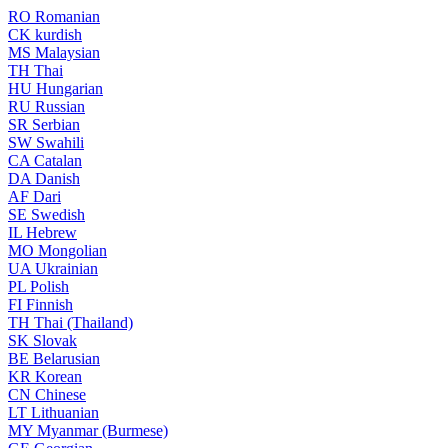
RO
Romanian
CK
kurdish
MS
Malaysian
TH
Thai
HU
Hungarian
RU
Russian
SR
Serbian
SW
Swahili
CA
Catalan
DA
Danish
AF
Dari
SE
Swedish
IL
Hebrew
MO
Mongolian
UA
Ukrainian
PL
Polish
FI
Finnish
TH
Thai (Thailand)
SK
Slovak
BE
Belarusian
KR
Korean
CN
Chinese
LT
Lithuanian
MY
Myanmar (Burmese)