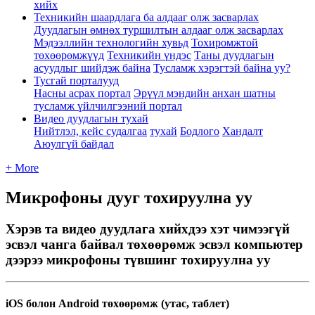
хийх
Техникийн шаардлага ба алдааг олж засварлах
Дуудлагын өмнөх туршилтын алдааг олж засварлах
Мэдээллийн технологийн хувьд
Тохиромжтой
төхөөрөмжүүд
Техникийн үндэс
Таны дуудлагын
асуудлыг шийдэж байна
Тусламж хэрэгтэй байна уу?
Тусгай порталууд
Насны асрах портал
Эрүүл мэндийн анхан шатны
тусламж үйлчилгээний портал
Видео дуудлагын тухай
Нийтлэл, кейс судалгаа
тухай
Бодлого
Хандалт
Аюулгүй байдал
+ More
Микрофоны дууг тохируулна уу
Хэрэв та видео дуудлага хийхдээ хэт чимээгүй
эсвэл чанга байвал төхөөрөмж эсвэл компьютер
дээрээ микрофоны түвшинг тохируулна уу
iOS
б
о
л
о
н
Android
т
ө
х
ө
ө
р
ө
м
ж
(
у
т
а
с
,
т
а
б
л
е
т
)