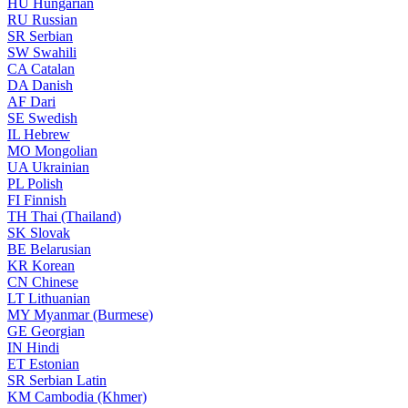
HU
Hungarian
RU
Russian
SR
Serbian
SW
Swahili
CA
Catalan
DA
Danish
AF
Dari
SE
Swedish
IL
Hebrew
MO
Mongolian
UA
Ukrainian
PL
Polish
FI
Finnish
TH
Thai (Thailand)
SK
Slovak
BE
Belarusian
KR
Korean
CN
Chinese
LT
Lithuanian
MY
Myanmar (Burmese)
GE
Georgian
IN
Hindi
ET
Estonian
SR
Serbian Latin
KM
Cambodia (Khmer)