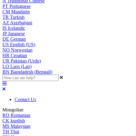
N
Traditional Chinese
PT
Portuguese
CM
Mandarin
TR
Turkish
AZ
Azerbaijani
IS
Icelandic
JP
Japanese
DE
German
US
English (US)
NO
Norwegian
HR
Croatian
UR
Pakistan (Urdu)
LO
Laos (Lao)
BN
Bangladesh (Bengali)
Contact Us
Mongolian
RO
Romanian
CK
kurdish
MS
Malaysian
TH
Thai