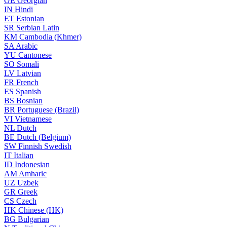
GE
Georgian
IN
Hindi
ET
Estonian
SR
Serbian Latin
KM
Cambodia (Khmer)
SA
Arabic
YU
Cantonese
SO
Somali
LV
Latvian
FR
French
ES
Spanish
BS
Bosnian
BR
Portuguese (Brazil)
VI
Vietnamese
NL
Dutch
BE
Dutch (Belgium)
SW
Finnish Swedish
IT
Italian
ID
Indonesian
AM
Amharic
UZ
Uzbek
GR
Greek
CS
Czech
HK
Chinese (HK)
BG
Bulgarian