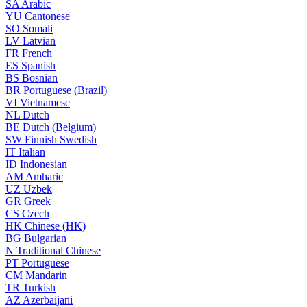
SA
Arabic
YU
Cantonese
SO
Somali
LV
Latvian
FR
French
ES
Spanish
BS
Bosnian
BR
Portuguese (Brazil)
VI
Vietnamese
NL
Dutch
BE
Dutch (Belgium)
SW
Finnish Swedish
IT
Italian
ID
Indonesian
AM
Amharic
UZ
Uzbek
GR
Greek
CS
Czech
HK
Chinese (HK)
BG
Bulgarian
N
Traditional Chinese
PT
Portuguese
CM
Mandarin
TR
Turkish
AZ
Azerbaijani