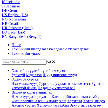
IS
Icelandic
JP
Japanese
DE
German
US
English (US)
NO
Norwegian
HR
Croatian
UR
Pakistan (Urdu)
LO
Laos (Lao)
BN
Bangladesh (Bengali)
Home
Техникийн шаардлага ба алдааг олж засварлах
Техникийн үндэс
Хамгийн сүүлийн үеийн мэдээлэл
Удахгүй
Мэдээлэл
Шууд шинэчлэлтүүд
Эхлэл ба сургалт
Эхлэх алхамууд
Сургалт
Дуудлагын өмнөх тест
Бүртгэл
хэрэгтэй байна
Надад юу хэрэгтэй вэ?
Видео дуудлага ашиглах
Өвчтөнүүдэд зориулсан
Клиникийн хяналтын самбар
Физиологийн алсын хяналт
Апп, хэрэгсэл
Хөтөч, видео
Ажлын урсгал
Хүлээлгийн талбай
Захиргаа
Зөвлөгөө