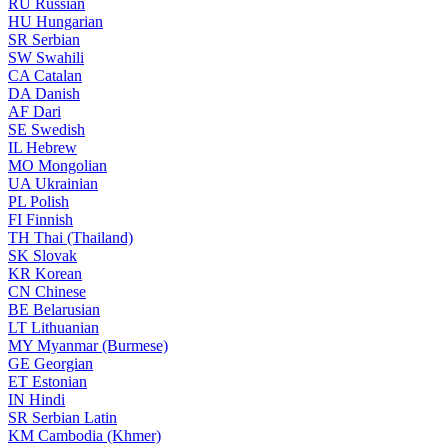
RU
Russian
HU
Hungarian
SR
Serbian
SW
Swahili
CA
Catalan
DA
Danish
AF
Dari
SE
Swedish
IL
Hebrew
MO
Mongolian
UA
Ukrainian
PL
Polish
FI
Finnish
TH
Thai (Thailand)
SK
Slovak
KR
Korean
CN
Chinese
BE
Belarusian
LT
Lithuanian
MY
Myanmar (Burmese)
GE
Georgian
ET
Estonian
IN
Hindi
SR
Serbian Latin
KM
Cambodia (Khmer)