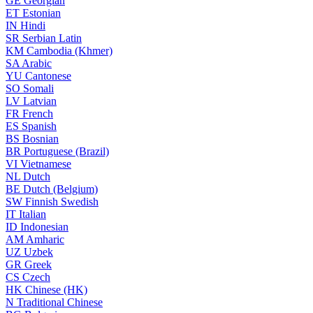
GE
Georgian
ET
Estonian
IN
Hindi
SR
Serbian Latin
KM
Cambodia (Khmer)
SA
Arabic
YU
Cantonese
SO
Somali
LV
Latvian
FR
French
ES
Spanish
BS
Bosnian
BR
Portuguese (Brazil)
VI
Vietnamese
NL
Dutch
BE
Dutch (Belgium)
SW
Finnish Swedish
IT
Italian
ID
Indonesian
AM
Amharic
UZ
Uzbek
GR
Greek
CS
Czech
HK
Chinese (HK)
N
Traditional Chinese