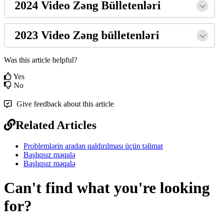
2024
Video
Z
ə
ng
B
ü
lletenl
ə
ri
2023
Video
Z
ə
ng
b
ü
lletenl
ə
ri
Was this article helpful?
Yes
No
Give feedback about this article
Related Articles
Problemlərin aradan qaldırılması üçün təlimat
Başlıqsız məqalə
Başlıqsız məqalə
Can't find what you're looking
for?