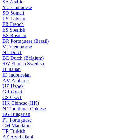
SA
Arabic
YU
Cantonese
SO
Somali
LV
Latvian
FR
French
ES
Spanish
BS
Bosnian
BR
Portuguese (Brazil)
VI
Vietnamese
NL
Dutch
BE
Dutch (Belgium)
SW
Finnish Swedish
IT
Italian
ID
Indonesian
AM
Amharic
UZ
Uzbek
GR
Greek
CS
Czech
HK
Chinese (HK)
N
Traditional Chinese
BG
Bulgarian
PT
Portuguese
CM
Mandarin
TR
Turkish
AZ
Azerbaijani