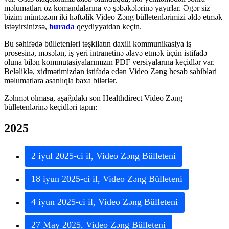
m
ə
lumatlar
ı
ö
z
komandalar
ı
na
v
ə
ş
ə
b
ə
k
ə
l
ə
rin
ə
yay
ı
rlar
.
Ə
g
ə
r
siz
bizim
m
ü
nt
ə
z
ə
m
iki
h
ə
ft
ə
lik
Video
Z
ə
ng
b
ü
lletenl
ə
rimizi
ə
ld
ə
etm
ə
k
ist
ə
yirsinizs
ə
,
burada
qeydiyyatdan
ke
ç
in
.
Bu
s
ə
hif
ə
d
ə
b
ü
lletenl
ə
ri
t
ə
ş
kilat
ı
n
daxili
kommunikasiya
i
ş
prosesin
ə
,
m
ə
s
ə
l
ə
n
,
i
ş
yeri
intranetin
ə
ə
lav
ə
etm
ə
k
ü
ç
ü
n
istifad
ə
oluna
bil
ə
n
kommutasiyalar
ı
m
ı
z
ı
n
PDF
versiyalar
ı
na
ke
ç
idl
ə
r
var
.
Bel
ə
likl
ə
,
xidm
ə
timizd
ə
n
istifad
ə
ed
ə
n
Video
Z
ə
ng
hesab
sahibl
ə
ri
m
ə
lumatlara
asanl
ı
qla
baxa
bil
ə
rl
ə
r
.
Z
ə
hm
ə
t
olmasa
,
a
ş
a
ğ
ı
dak
ı
son
Healthdirect
Video
Z
ə
ng
b
ü
lletenl
ə
rin
ə
ke
ç
idl
ə
ri
tap
ı
n
:
2025
2
iyul
2025
-
ci
il
,
Video
Z
ə
ng
B
ü
lleteni
18
iyun
2025
-
ci
il
,
Video
Z
ə
ng
B
ü
lleteni
4
iyun
2025
-
ci
il
,
Video
Z
ə
ng
B
ü
lleteni
27
May
2025
,
Video
Z
ə
ng
B
ü
lleteni