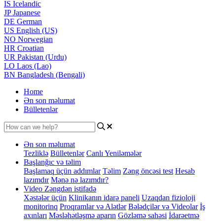
IS
Icelandic
JP
Japanese
DE
German
US
English (US)
NO
Norwegian
HR
Croatian
UR
Pakistan (Urdu)
LO
Laos (Lao)
BN
Bangladesh (Bengali)
Home
Ən son məlumat
Bülletenlər
Ən son məlumat
Tezliklə
Bülletenlər
Canlı Yeniləmələr
Başlanğıc və təlim
Başlamaq üçün addımlar
Təlim
Zəng öncəsi test
Hesab
lazımdır
Mənə nə lazımdır?
Video Zəngdən istifadə
Xəstələr üçün
Klinikanın idarə paneli
Uzaqdan fizioloji
monitorinq
Proqramlar və Alətlər
Bələdçilər və Videolar
İş
axınları
Məsləhətləşmə aparın
Gözləmə sahəsi
İdarəetmə