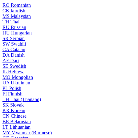
RO
Romanian
CK
kurdish
MS
Malaysian
TH
Thai
RU
Russian
HU
Hungarian
SR
Serbian
SW
Swahili
CA
Catalan
DA
Danish
AF
Dari
SE
Swedish
IL
Hebrew
MO
Mongolian
UA
Ukrainian
PL
Polish
FI
Finnish
TH
Thai (Thailand)
SK
Slovak
KR
Korean
CN
Chinese
BE
Belarusian
LT
Lithuanian
MY
Myanmar (Burmese)