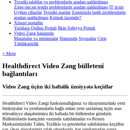
Texniki tələblər və problemlərin aradan qaldırılması
Zəng öncəsi testdə problemlərin aradan qaldırılması
İT üçün
Uyğun cihazlar
Texniki əsaslar
Zənginizlə bağlı problemlərin
aradan qaldırılması
Kömək lazımdır?
Xüsusi portallar
Yaşlılara Qulluq Portalı
İlkin Səhiyyə Portalı
Video Zəng haqqında
Məqalələr və nümunələr
Haqqında
Siyasətlər
Giriş
Təhlükəsizlik
+ More
Healthdirect Video Zəng bülleteni
bağlantıları
Video Zəng üçün iki həftəlik ünsiyyətə keçidlər
Healthdirect
Video
Z
ə
ngi
funksionall
ı
ğ
ı
m
ı
z
v
ə
dizayn
ı
m
ı
zdak
ı
yeni
funksiyalar
v
ə
yenil
ə
m
ə
l
ə
rl
ə
ba
ğ
l
ı
onlar
ı
yeni
saxlamaq
ü
ç
ü
n
ə
sas
teles
ə
hiyy
ə
ə
laq
ə
l
ə
rimiz
ə
iki
h
ə
ft
ə
d
ə
bir
b
ü
lletenl
ə
r
g
ö
nd
ə
rir
.
B
ü
lletenl
ə
rd
ə
h
ə
m
ç
inin
vaxt
ı
nda
xat
ı
rlatmalar
v
ə
Resurs
M
ə
rk
ə
zimizd
ə
ki
T
ə
lim
,
Tezlikl
ə
v
ə
prioritetl
ə
r
s
ə
hif
ə
l
ə
rin
ə
ke
ç
idl
ə
r
var
.
Ə
sas
ə
laq
ə
l
ə
rimiz
t
ə
l
ə
b
olunduqda
,
h
ə
r
yenil
ə
m
ə
d
ə
n
sonra