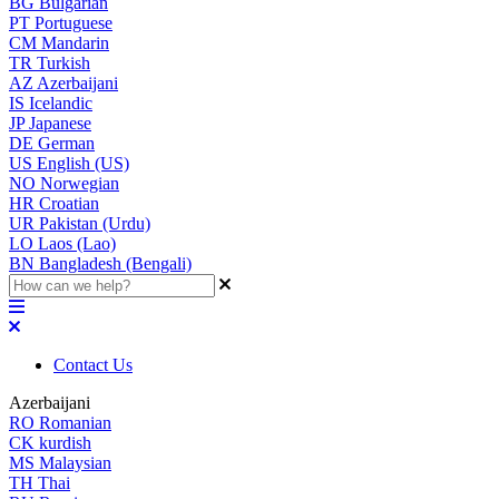
BG
Bulgarian
PT
Portuguese
CM
Mandarin
TR
Turkish
AZ
Azerbaijani
IS
Icelandic
JP
Japanese
DE
German
US
English (US)
NO
Norwegian
HR
Croatian
UR
Pakistan (Urdu)
LO
Laos (Lao)
BN
Bangladesh (Bengali)
Contact Us
Azerbaijani
RO
Romanian
CK
kurdish
MS
Malaysian
TH
Thai