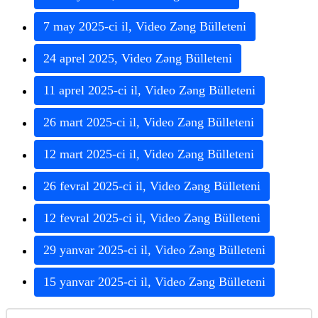
7
may
2025
-
ci
il
,
Video
Z
ə
ng
B
ü
lleteni
24
aprel
2025
,
Video
Z
ə
ng
B
ü
lleteni
11
aprel
2025
-
ci
il
,
Video
Z
ə
ng
B
ü
lleteni
26
mart
2025
-
ci
il
,
Video
Z
ə
ng
B
ü
lleteni
12
mart
2025
-
ci
il
,
Video
Z
ə
ng
B
ü
lleteni
26
fevral
2025
-
ci
il
,
Video
Z
ə
ng
B
ü
lleteni
12
fevral
2025
-
ci
il
,
Video
Z
ə
ng
B
ü
lleteni
29
yanvar
2025
-
ci
il
,
Video
Z
ə
ng
B
ü
lleteni
15
yanvar
2025
-
ci
il
,
Video
Z
ə
ng
B
ü
lleteni