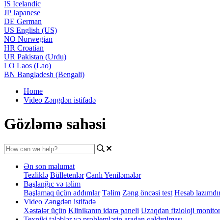
IS
Icelandic
JP
Japanese
DE
German
US
English (US)
NO
Norwegian
HR
Croatian
UR
Pakistan (Urdu)
LO
Laos (Lao)
BN
Bangladesh (Bengali)
Home
Video Zəngdən istifadə
Gözləmə sahəsi
Ən son məlumat
Tezliklə
Bülletenlər
Canlı Yeniləmələr
Başlanğıc və təlim
Başlamaq üçün addımlar
Təlim
Zəng öncəsi test
Hesab lazımdı
Video Zəngdən istifadə
Xəstələr üçün
Klinikanın idarə paneli
Uzaqdan fizioloji monito
Texniki tələblər və problemlərin aradan qaldırılması