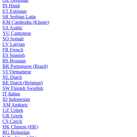
GE
Georgian
IN
Hindi
ET
Estonian
SR
Serbian Latin
KM
Cambodia (Khmer)
SA
Arabic
YU
Cantonese
SO
Somali
LV
Latvian
FR
French
ES
Spanish
BS
Bosnian
BR
Portuguese (Brazil)
VI
Vietnamese
NL
Dutch
BE
Dutch (Belgium)
SW
Finnish Swedish
IT
Italian
ID
Indonesian
AM
Amharic
UZ
Uzbek
GR
Greek
CS
Czech
HK
Chinese (HK)
BG
Bulgarian