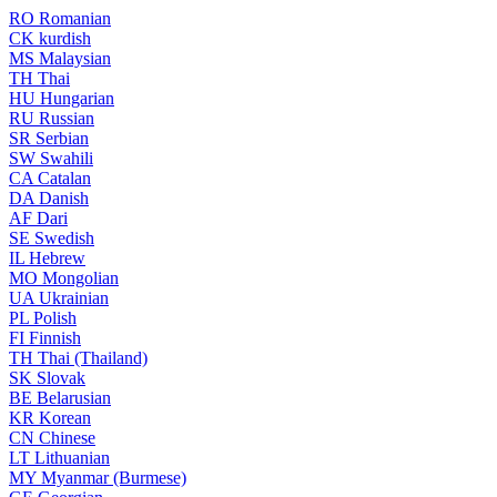
RO
Romanian
CK
kurdish
MS
Malaysian
TH
Thai
HU
Hungarian
RU
Russian
SR
Serbian
SW
Swahili
CA
Catalan
DA
Danish
AF
Dari
SE
Swedish
IL
Hebrew
MO
Mongolian
UA
Ukrainian
PL
Polish
FI
Finnish
TH
Thai (Thailand)
SK
Slovak
BE
Belarusian
KR
Korean
CN
Chinese
LT
Lithuanian
MY
Myanmar (Burmese)