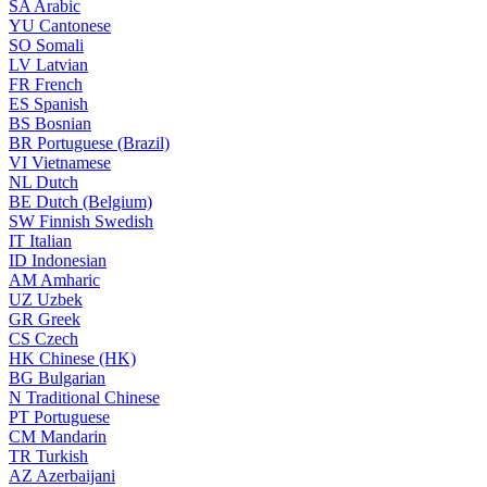
SA
Arabic
YU
Cantonese
SO
Somali
LV
Latvian
FR
French
ES
Spanish
BS
Bosnian
BR
Portuguese (Brazil)
VI
Vietnamese
NL
Dutch
BE
Dutch (Belgium)
SW
Finnish Swedish
IT
Italian
ID
Indonesian
AM
Amharic
UZ
Uzbek
GR
Greek
CS
Czech
HK
Chinese (HK)
BG
Bulgarian
N
Traditional Chinese
PT
Portuguese
CM
Mandarin
TR
Turkish
AZ
Azerbaijani