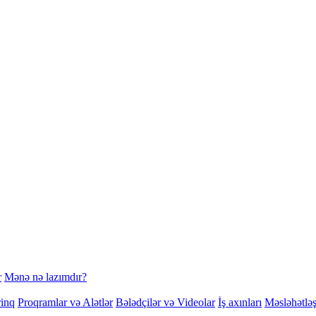
r
Mənə nə lazımdır?
rinq
Proqramlar və Alətlər
Bələdçilər və Videolar
İş axınları
Məsləhətlə