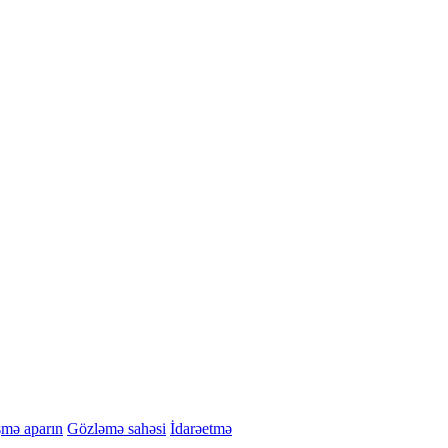
şmə aparın
Gözləmə sahəsi
İdarəetmə