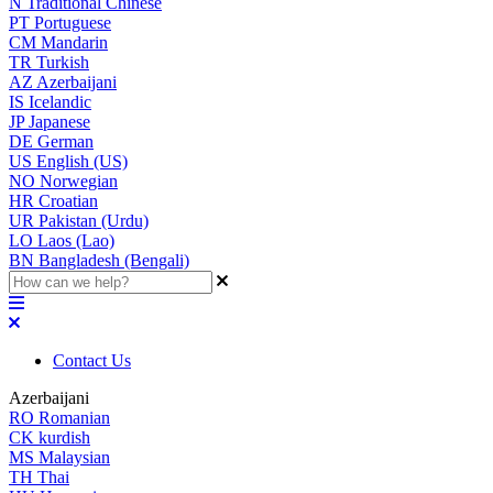
N
Traditional Chinese
PT
Portuguese
CM
Mandarin
TR
Turkish
AZ
Azerbaijani
IS
Icelandic
JP
Japanese
DE
German
US
English (US)
NO
Norwegian
HR
Croatian
UR
Pakistan (Urdu)
LO
Laos (Lao)
BN
Bangladesh (Bengali)
Contact Us
Azerbaijani
RO
Romanian
CK
kurdish
MS
Malaysian
TH
Thai