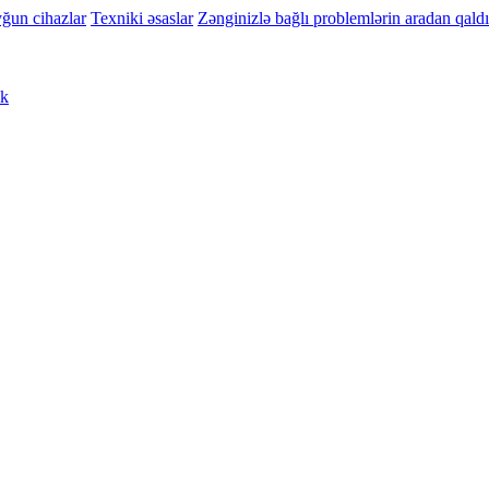
ğun cihazlar
Texniki əsaslar
Zənginizlə bağlı problemlərin aradan qaldı
ik