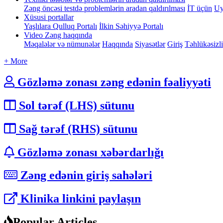
Zəng öncəsi testdə problemlərin aradan qaldırılması
İT üçün
Uy
Xüsusi portallar
Yaşlılara Qulluq Portalı
İlkin Səhiyyə Portalı
Video Zəng haqqında
Məqalələr və nümunələr
Haqqında
Siyasətlər
Giriş
Təhlükəsizl
+ More
Gözləmə zonası zəng edənin fəaliyyəti
Sol tərəf (LHS) sütunu
Sağ tərəf (RHS) sütunu
Gözləmə zonası xəbərdarlığı
Zəng edənin giriş sahələri
Klinika linkini paylaşın
Popular Articles