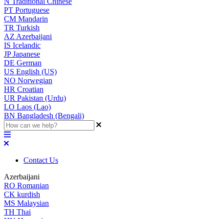
N
Traditional Chinese
PT
Portuguese
CM
Mandarin
TR
Turkish
AZ
Azerbaijani
IS
Icelandic
JP
Japanese
DE
German
US
English (US)
NO
Norwegian
HR
Croatian
UR
Pakistan (Urdu)
LO
Laos (Lao)
BN
Bangladesh (Bengali)
Contact Us
Azerbaijani
RO
Romanian
CK
kurdish
MS
Malaysian
TH
Thai