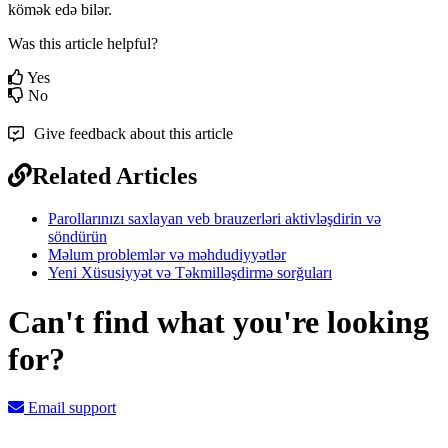
k
ö
m
ə
k
ed
ə
bil
ə
r
.
Was this article helpful?
Yes
No
Give feedback about this article
Related Articles
Parollarınızı saxlayan veb brauzerləri aktivləşdirin və
söndürün
Məlum problemlər və məhdudiyyətlər
Yeni Xüsusiyyət və Təkmilləşdirmə sorğuları
Can't find what you're looking
for?
Email support