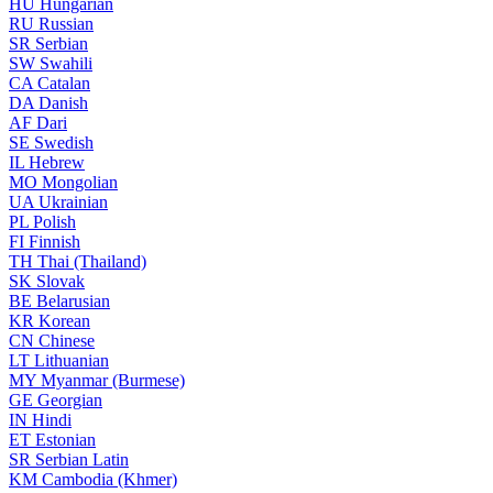
HU
Hungarian
RU
Russian
SR
Serbian
SW
Swahili
CA
Catalan
DA
Danish
AF
Dari
SE
Swedish
IL
Hebrew
MO
Mongolian
UA
Ukrainian
PL
Polish
FI
Finnish
TH
Thai (Thailand)
SK
Slovak
BE
Belarusian
KR
Korean
CN
Chinese
LT
Lithuanian
MY
Myanmar (Burmese)
GE
Georgian
IN
Hindi
ET
Estonian
SR
Serbian Latin
KM
Cambodia (Khmer)