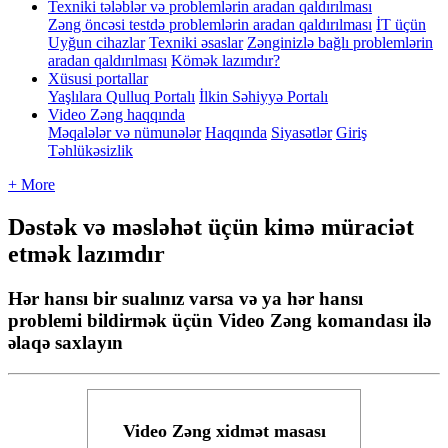
Texniki tələblər və problemlərin aradan qaldırılması
Zəng öncəsi testdə problemlərin aradan qaldırılması
İT üçün
Uyğun cihazlar
Texniki əsaslar
Zənginizlə bağlı problemlərin
aradan qaldırılması
Kömək lazımdır?
Xüsusi portallar
Yaşlılara Qulluq Portalı
İlkin Səhiyyə Portalı
Video Zəng haqqında
Məqalələr və nümunələr
Haqqında
Siyasətlər
Giriş
Təhlükəsizlik
+ More
Dəstək və məsləhət üçün kimə müraciət
etmək lazımdır
Hər hansı bir sualınız varsa və ya hər hansı
problemi bildirmək üçün Video Zəng komandası ilə
əlaqə saxlayın
Video
Z
ə
ng
xidm
ə
t
masas
ı