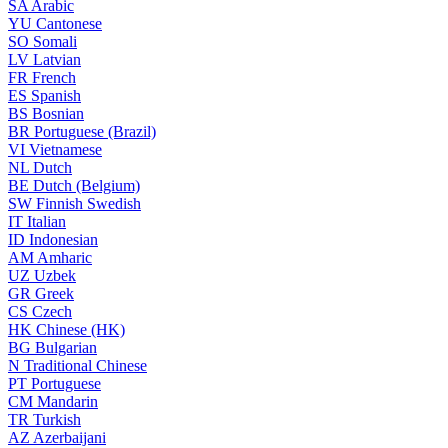
SA
Arabic
YU
Cantonese
SO
Somali
LV
Latvian
FR
French
ES
Spanish
BS
Bosnian
BR
Portuguese (Brazil)
VI
Vietnamese
NL
Dutch
BE
Dutch (Belgium)
SW
Finnish Swedish
IT
Italian
ID
Indonesian
AM
Amharic
UZ
Uzbek
GR
Greek
CS
Czech
HK
Chinese (HK)
BG
Bulgarian
N
Traditional Chinese
PT
Portuguese
CM
Mandarin
TR
Turkish
AZ
Azerbaijani