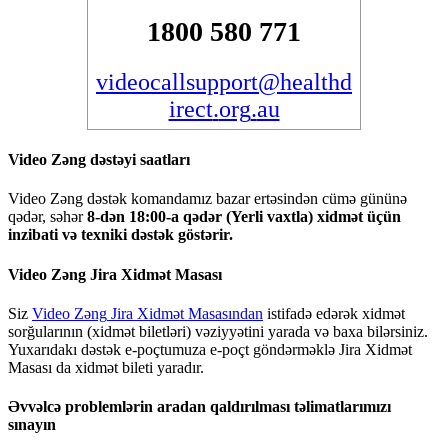
1800
580
771
videocallsupport
@
healthd
irect
.
org
.
au
Video
Z
ə
ng
d
ə
st
ə
yi
saatlar
ı
Video
Z
ə
ng
d
ə
st
ə
k
komandam
ı
z
bazar
ert
ə
sind
ə
n
c
ü
m
ə
g
ü
n
ü
n
ə
q
ə
d
ə
r
,
s
ə
h
ə
r
8
-
d
ə
n
18
:
00
-
a
q
ə
d
ə
r
(
Yerli
vaxtla
)
xidm
ə
t
ü
ç
ü
n
inzibati
v
ə
texniki
d
ə
st
ə
k
g
ö
st
ə
rir
.
Video
Z
ə
ng
Jira
Xidm
ə
t
Masas
ı
Siz
Video
Z
ə
ng
Jira
Xidm
ə
t
Masas
ı
ndan
istifad
ə
ed
ə
r
ə
k
xidm
ə
t
sor
ğ
ular
ı
n
ı
n
(
xidm
ə
t
biletl
ə
ri
)
v
ə
ziyy
ə
tini
yarada
v
ə
baxa
bil
ə
rsiniz
.
Yuxar
ı
dak
ı
d
ə
st
ə
k
e
-
po
ç
tumuza
e
-
po
ç
t
g
ö
nd
ə
rm
ə
kl
ə
Jira
Xidm
ə
t
Masas
ı
da
xidm
ə
t
bileti
yarad
ı
r
.
Ə
vv
ə
lc
ə
probleml
ə
rin
aradan
qald
ı
r
ı
lmas
ı
t
ə
limatlar
ı
m
ı
z
ı
s
ı
nay
ı
n