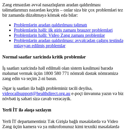
Z
ə
ng
etm
ə
zd
ə
n
ə
vv
ə
l
nasazl
ı
qlar
ı
n
aradan
qald
ı
r
ı
lmas
ı
t
ə
limatlar
ı
m
ı
z
ı
n
ə
z
ə
rd
ə
n
ke
ç
irin
–
onlar
siz
ə
bir
ç
ox
probleml
ə
ri
tez
bir
zamanda
d
ü
z
ə
ltm
ə
y
ə
k
ö
m
ə
k
ed
ə
bil
ə
r
:
Probleml
ə
rin
aradan
qald
ı
r
ı
lmas
ı
t
ə
limat
ı
Probleml
ə
rin
h
ə
lli
:
ilk
giri
ş
zaman
ı
brauzer
probleml
ə
ri
Probleml
ə
rin
h
ə
lli
:
Video
Z
ə
ng
zaman
ı
probleml
ə
r
Probleml
ə
rin
aradan
qald
ı
r
ı
lmas
ı
:
ə
vv
ə
lc
ə
d
ə
n
ç
a
ğ
ı
r
ı
ş
testind
ə
m
ü
ə
yy
ə
n
edilmi
ş
probleml
ə
r
Normal
saatlar
xaricind
ə
kritik
probleml
ə
r
İ
ş
saatlar
ı
xaricind
ə
h
ə
ll
edilm
ə
li
olan
sistem
k
ə
silm
ə
si
bar
ə
d
ə
m
ə
lumat
verm
ə
k
ü
ç
ü
n
1800
580
771
n
ö
mr
ə
li
d
ə
st
ə
k
n
ö
mr
ə
miz
ə
z
ə
ng
edin
v
ə
se
ç
im
2
-
ni
bas
ı
n
.
Ə
g
ə
r
i
ş
saatlar
ı
il
ə
ba
ğ
l
ı
probleminiz
t
ə
cili
deyils
ə
,
videocallsupport
@
healthdirect
.
org
.
au
e
-
po
ç
t
ü
nvan
ı
na
yaz
ı
n
v
ə
biz
n
ö
vb
ə
ti
i
ş
s
ə
h
ə
ri
siz
ə
cavab
ver
ə
c
ə
yik
.
Yerli
İ
T
il
ə
ə
laq
ə
saxlay
ı
n
Yerli
İ
T
departamentiniz
T
ə
k
Giri
ş
l
ə
ba
ğ
l
ı
m
ə
s
ə
l
ə
l
ə
rd
ə
v
ə
Video
Z
ə
ng
ü
ç
ü
n
kamera
v
ə
ya
mikrofonunuz
kimi
texniki
m
ə
s
ə
l
ə
l
ə
rd
ə