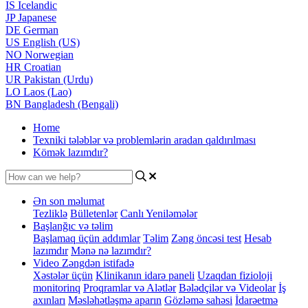
IS
Icelandic
JP
Japanese
DE
German
US
English (US)
NO
Norwegian
HR
Croatian
UR
Pakistan (Urdu)
LO
Laos (Lao)
BN
Bangladesh (Bengali)
Home
Texniki tələblər və problemlərin aradan qaldırılması
Kömək lazımdır?
Ən son məlumat
Tezliklə
Bülletenlər
Canlı Yeniləmələr
Başlanğıc və təlim
Başlamaq üçün addımlar
Təlim
Zəng öncəsi test
Hesab
lazımdır
Mənə nə lazımdır?
Video Zəngdən istifadə
Xəstələr üçün
Klinikanın idarə paneli
Uzaqdan fizioloji
monitorinq
Proqramlar və Alətlər
Bələdçilər və Videolar
İş
axınları
Məsləhətləşmə aparın
Gözləmə sahəsi
İdarəetmə