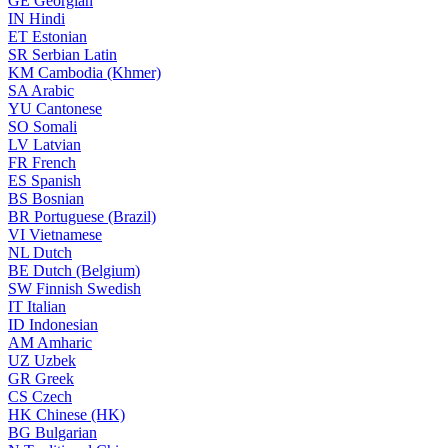
GE
Georgian
IN
Hindi
ET
Estonian
SR
Serbian Latin
KM
Cambodia (Khmer)
SA
Arabic
YU
Cantonese
SO
Somali
LV
Latvian
FR
French
ES
Spanish
BS
Bosnian
BR
Portuguese (Brazil)
VI
Vietnamese
NL
Dutch
BE
Dutch (Belgium)
SW
Finnish Swedish
IT
Italian
ID
Indonesian
AM
Amharic
UZ
Uzbek
GR
Greek
CS
Czech
HK
Chinese (HK)
BG
Bulgarian