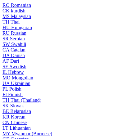
RO
Romanian
CK
kurdish
MS
Malaysian
TH
Thai
HU
Hungarian
RU
Russian
SR
Serbian
SW
Swahili
CA
Catalan
DA
Danish
AF
Dari
SE
Swedish
IL
Hebrew
MO
Mongolian
UA
Ukrainian
PL
Polish
FI
Finnish
TH
Thai (Thailand)
SK
Slovak
BE
Belarusian
KR
Korean
CN
Chinese
LT
Lithuanian
MY
Myanmar (Burmese)