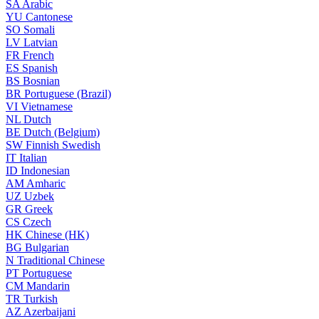
SA
Arabic
YU
Cantonese
SO
Somali
LV
Latvian
FR
French
ES
Spanish
BS
Bosnian
BR
Portuguese (Brazil)
VI
Vietnamese
NL
Dutch
BE
Dutch (Belgium)
SW
Finnish Swedish
IT
Italian
ID
Indonesian
AM
Amharic
UZ
Uzbek
GR
Greek
CS
Czech
HK
Chinese (HK)
BG
Bulgarian
N
Traditional Chinese
PT
Portuguese
CM
Mandarin
TR
Turkish
AZ
Azerbaijani