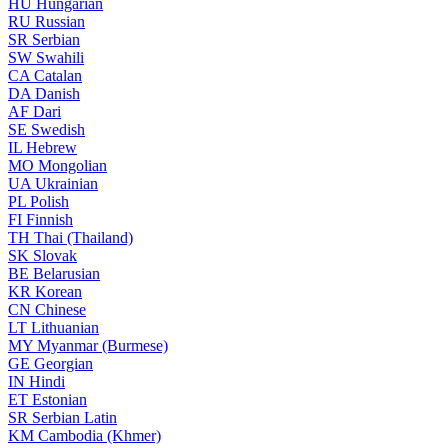
HU
Hungarian
RU
Russian
SR
Serbian
SW
Swahili
CA
Catalan
DA
Danish
AF
Dari
SE
Swedish
IL
Hebrew
MO
Mongolian
UA
Ukrainian
PL
Polish
FI
Finnish
TH
Thai (Thailand)
SK
Slovak
BE
Belarusian
KR
Korean
CN
Chinese
LT
Lithuanian
MY
Myanmar (Burmese)
GE
Georgian
IN
Hindi
ET
Estonian
SR
Serbian Latin
KM
Cambodia (Khmer)