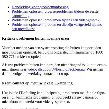
Handleiding
voor
probleemoplossing
Problemen
oplossen
:
browserproblemen
tijdens
de
eerste
aanmelding
Problemen
oplossen
:
problemen
tijdens
een
videogesprek
Problemen
oplossen
:
problemen
die
zijn
vastgesteld
tijdens
een
precall
-
test
Kritieke
problemen
buiten
normale
uren
Voor
het
melden
van
een
systeemstoring
die
buiten
kantoortijden
moet
worden
opgelost
,
belt
u
ons
ondersteuningsnummer
op
1800
580
771
en
kiest
u
optie
2
.
Als
uw
probleem
buiten
kantoortijden
niet
dringend
is
,
kunt
u
een
e
-
mail
sturen
naar
videocallsupport
@
healthdirect
.
org
.
au
.
Wij
nemen
dan
de
volgende
werkdag
contact
met
u
op
.
Neem
contact
op
met
uw
lokale
IT
-
afdeling
Uw
lokale
IT
-
afdeling
kan
u
helpen
bij
problemen
met
Single
Sign
-
on
en
bij
technische
problemen
,
bijvoorbeeld
als
uw
camera
of
microfoon
niet
werkt
voor
videogesprekken
.