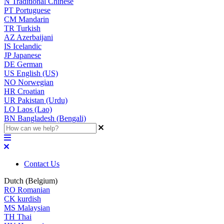
N
Traditional Chinese
PT
Portuguese
CM
Mandarin
TR
Turkish
AZ
Azerbaijani
IS
Icelandic
JP
Japanese
DE
German
US
English (US)
NO
Norwegian
HR
Croatian
UR
Pakistan (Urdu)
LO
Laos (Lao)
BN
Bangladesh (Bengali)
Contact Us
Dutch (Belgium)
RO
Romanian
CK
kurdish
MS
Malaysian
TH
Thai