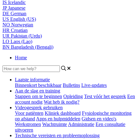
IS
Icelandic
JP
Japanese
DE
German
US
English (US)
NO
Norwegian
HR
Croatian
UR
Pakistan (Urdu)
LO
Laos (Lao)
BN
Bangladesh (Bengali)
Home
Laatste informatie
Binnenkort beschikbaar
Bulletins
Live-updates
Aan de slag en training
Stappen om te beginnen
Opleiding
Test vóór het gesprek
Een
account nodig
Wat heb ik nodig?
Videogesprek gebruiken
Voor patiënten
Kliniek dashboard
Fysiologische monitoring
op afstand
Apps en hulpmiddelen
Gidsen en video's
Werkstromen
Wachtruimte
Administratie
Een consultatie
uitvoeren
Technische vereisten en probleemoplossing