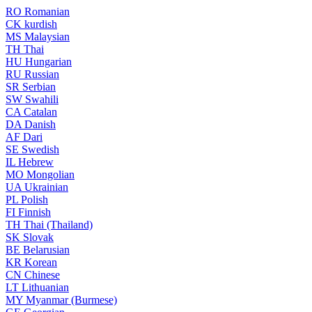
RO
Romanian
CK
kurdish
MS
Malaysian
TH
Thai
HU
Hungarian
RU
Russian
SR
Serbian
SW
Swahili
CA
Catalan
DA
Danish
AF
Dari
SE
Swedish
IL
Hebrew
MO
Mongolian
UA
Ukrainian
PL
Polish
FI
Finnish
TH
Thai (Thailand)
SK
Slovak
BE
Belarusian
KR
Korean
CN
Chinese
LT
Lithuanian
MY
Myanmar (Burmese)