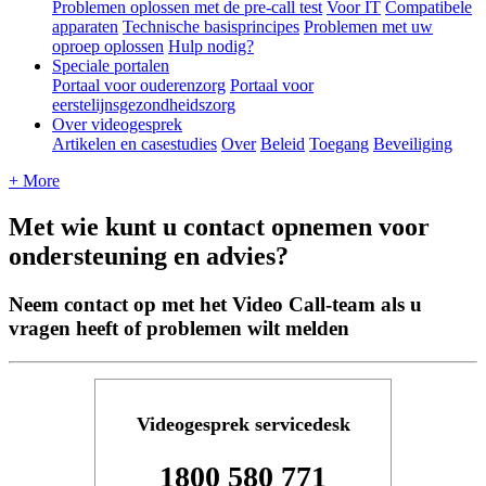
Problemen oplossen met de pre-call test
Voor IT
Compatibele
apparaten
Technische basisprincipes
Problemen met uw
oproep oplossen
Hulp nodig?
Speciale portalen
Portaal voor ouderenzorg
Portaal voor
eerstelijnsgezondheidszorg
Over videogesprek
Artikelen en casestudies
Over
Beleid
Toegang
Beveiliging
+ More
Met wie kunt u contact opnemen voor
ondersteuning en advies?
Neem contact op met het Video Call-team als u
vragen heeft of problemen wilt melden
Videogesprek
servicedesk
1800
580
771