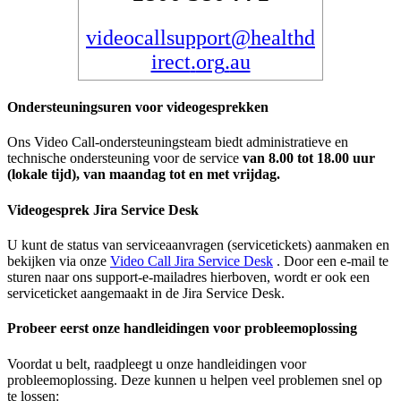
videocallsupport
@
healthd
irect
.
org
.
au
Ondersteuningsuren
voor
videogesprekken
Ons
Video
Call
-
ondersteuningsteam
biedt
administratieve
en
technische
ondersteuning
voor
de
service
van
8
.
00
tot
18
.
00
uur
(
lokale
tijd
)
,
van
maandag
tot
en
met
vrijdag
.
Videogesprek
Jira
Service
Desk
U
kunt
de
status
van
serviceaanvragen
(
servicetickets
)
aanmaken
en
bekijken
via
onze
Video
Call
Jira
Service
Desk
.
Door
een
e
-
mail
te
sturen
naar
ons
support
-
e
-
mailadres
hierboven
,
wordt
er
ook
een
serviceticket
aangemaakt
in
de
Jira
Service
Desk
.
Probeer
eerst
onze
handleidingen
voor
probleemoplossing
Voordat
u
belt
,
raadpleegt
u
onze
handleidingen
voor
probleemoplossing
.
Deze
kunnen
u
helpen
veel
problemen
snel
op
te
lossen
: