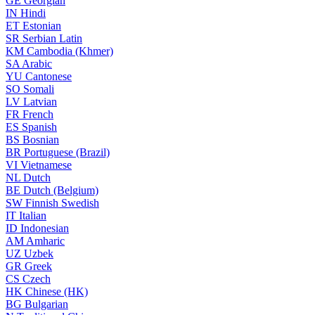
GE
Georgian
IN
Hindi
ET
Estonian
SR
Serbian Latin
KM
Cambodia (Khmer)
SA
Arabic
YU
Cantonese
SO
Somali
LV
Latvian
FR
French
ES
Spanish
BS
Bosnian
BR
Portuguese (Brazil)
VI
Vietnamese
NL
Dutch
BE
Dutch (Belgium)
SW
Finnish Swedish
IT
Italian
ID
Indonesian
AM
Amharic
UZ
Uzbek
GR
Greek
CS
Czech
HK
Chinese (HK)
BG
Bulgarian