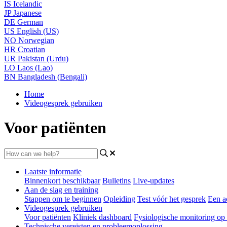
IS
Icelandic
JP
Japanese
DE
German
US
English (US)
NO
Norwegian
HR
Croatian
UR
Pakistan (Urdu)
LO
Laos (Lao)
BN
Bangladesh (Bengali)
Home
Videogesprek gebruiken
Voor patiënten
Laatste informatie
Binnenkort beschikbaar
Bulletins
Live-updates
Aan de slag en training
Stappen om te beginnen
Opleiding
Test vóór het gesprek
Een a
Videogesprek gebruiken
Voor patiënten
Kliniek dashboard
Fysiologische monitoring op 
Technische vereisten en probleemoplossing