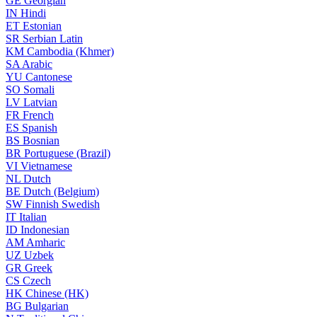
GE
Georgian
IN
Hindi
ET
Estonian
SR
Serbian Latin
KM
Cambodia (Khmer)
SA
Arabic
YU
Cantonese
SO
Somali
LV
Latvian
FR
French
ES
Spanish
BS
Bosnian
BR
Portuguese (Brazil)
VI
Vietnamese
NL
Dutch
BE
Dutch (Belgium)
SW
Finnish Swedish
IT
Italian
ID
Indonesian
AM
Amharic
UZ
Uzbek
GR
Greek
CS
Czech
HK
Chinese (HK)
BG
Bulgarian