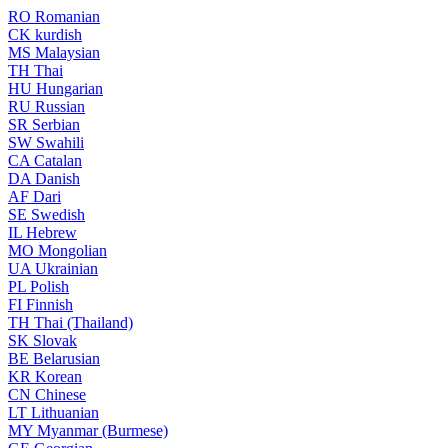
RO
Romanian
CK
kurdish
MS
Malaysian
TH
Thai
HU
Hungarian
RU
Russian
SR
Serbian
SW
Swahili
CA
Catalan
DA
Danish
AF
Dari
SE
Swedish
IL
Hebrew
MO
Mongolian
UA
Ukrainian
PL
Polish
FI
Finnish
TH
Thai (Thailand)
SK
Slovak
BE
Belarusian
KR
Korean
CN
Chinese
LT
Lithuanian
MY
Myanmar (Burmese)