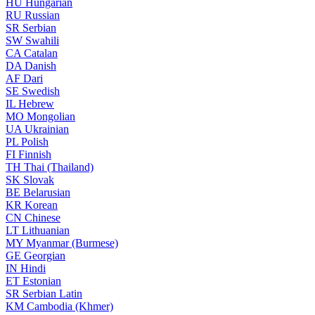
HU
Hungarian
RU
Russian
SR
Serbian
SW
Swahili
CA
Catalan
DA
Danish
AF
Dari
SE
Swedish
IL
Hebrew
MO
Mongolian
UA
Ukrainian
PL
Polish
FI
Finnish
TH
Thai (Thailand)
SK
Slovak
BE
Belarusian
KR
Korean
CN
Chinese
LT
Lithuanian
MY
Myanmar (Burmese)
GE
Georgian
IN
Hindi
ET
Estonian
SR
Serbian Latin
KM
Cambodia (Khmer)