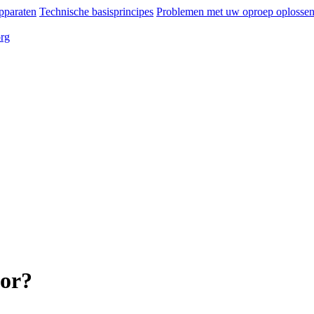
pparaten
Technische basisprincipes
Problemen met uw oproep oplosse
org
for?