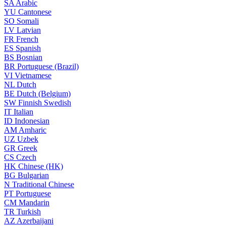
SA
Arabic
YU
Cantonese
SO
Somali
LV
Latvian
FR
French
ES
Spanish
BS
Bosnian
BR
Portuguese (Brazil)
VI
Vietnamese
NL
Dutch
BE
Dutch (Belgium)
SW
Finnish Swedish
IT
Italian
ID
Indonesian
AM
Amharic
UZ
Uzbek
GR
Greek
CS
Czech
HK
Chinese (HK)
BG
Bulgarian
N
Traditional Chinese
PT
Portuguese
CM
Mandarin
TR
Turkish
AZ
Azerbaijani