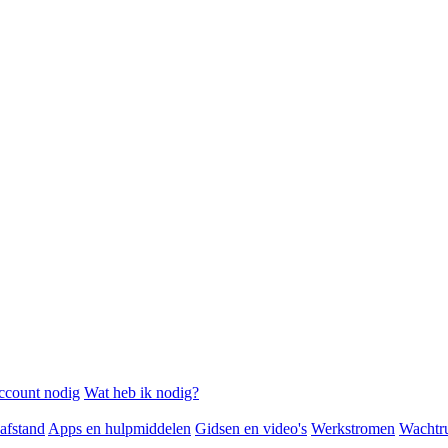
ccount nodig
Wat heb ik nodig?
afstand
Apps en hulpmiddelen
Gidsen en video's
Werkstromen
Wachtr