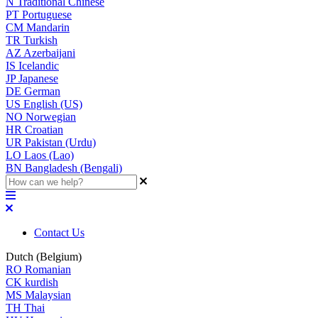
N
Traditional Chinese
PT
Portuguese
CM
Mandarin
TR
Turkish
AZ
Azerbaijani
IS
Icelandic
JP
Japanese
DE
German
US
English (US)
NO
Norwegian
HR
Croatian
UR
Pakistan (Urdu)
LO
Laos (Lao)
BN
Bangladesh (Bengali)
Contact Us
Dutch (Belgium)
RO
Romanian
CK
kurdish
MS
Malaysian
TH
Thai