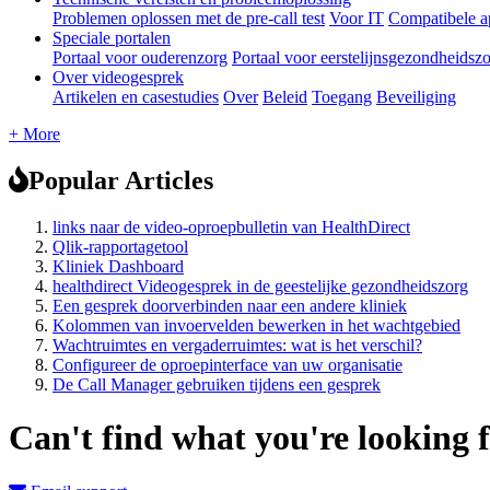
Problemen oplossen met de pre-call test
Voor IT
Compatibele a
Speciale portalen
Portaal voor ouderenzorg
Portaal voor eerstelijnsgezondheidsz
Over videogesprek
Artikelen en casestudies
Over
Beleid
Toegang
Beveiliging
+ More
Popular Articles
links naar de video-oproepbulletin van HealthDirect
Qlik-rapportagetool
Kliniek Dashboard
healthdirect Videogesprek in de geestelijke gezondheidszorg
Een gesprek doorverbinden naar een andere kliniek
Kolommen van invoervelden bewerken in het wachtgebied
Wachtruimtes en vergaderruimtes: wat is het verschil?
Configureer de oproepinterface van uw organisatie
De Call Manager gebruiken tijdens een gesprek
Can't find what you're looking 