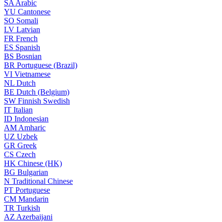
SA
Arabic
YU
Cantonese
SO
Somali
LV
Latvian
FR
French
ES
Spanish
BS
Bosnian
BR
Portuguese (Brazil)
VI
Vietnamese
NL
Dutch
BE
Dutch (Belgium)
SW
Finnish Swedish
IT
Italian
ID
Indonesian
AM
Amharic
UZ
Uzbek
GR
Greek
CS
Czech
HK
Chinese (HK)
BG
Bulgarian
N
Traditional Chinese
PT
Portuguese
CM
Mandarin
TR
Turkish
AZ
Azerbaijani