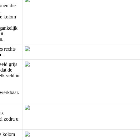
onen
die
d
.
e
kolom
gankelijk
it
n
.
es
rechts
n
.
eeld
grijs
dat
de
elk
veld
in
werkbaar
.
is
el
zodra
u
e
kolom