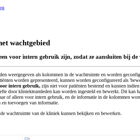
org
het wachtgebied
een voor intern gebruik zijn, zodat ze aansluiten bij d
den
weergegeven
als
kolommen
in
de
wachtruimte
en
worden
geconfi
ti
ë
nten
worden
gepresenteerd
,
kunnen
worden
geconfigureerd
als
'
bewe
oor
intern
gebruik
,
zijn
niet
voor
pati
ë
nten
bestemd
en
kunnen
indien
efte
door
kliniekteamleden
kan
worden
ingesteld
en
bewerkt
.
Dit
kan
h
aar
of
alleen
voor
intern
gebruik
,
en
de
informatie
in
de
kolommen
wor
n
en
toevoegen
van
informatie
.
de
wachtruimte
van
de
kliniek
kunnen
bekijken
en
bewerken
.