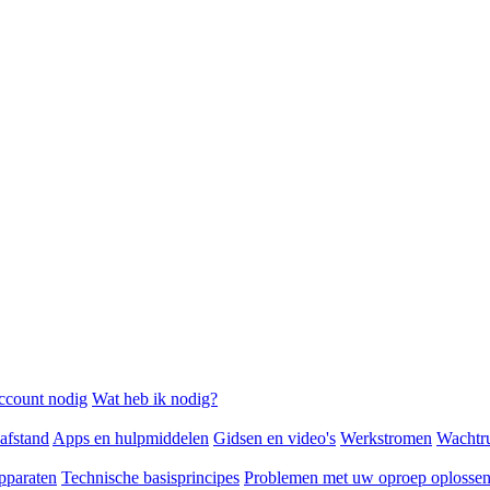
ccount nodig
Wat heb ik nodig?
afstand
Apps en hulpmiddelen
Gidsen en video's
Werkstromen
Wachtr
pparaten
Technische basisprincipes
Problemen met uw oproep oplosse