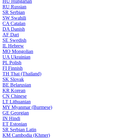
HU
Hungarian
RU
Russian
SR
Serbian
SW
Swahili
CA
Catalan
DA
Danish
AF
Dari
SE
Swedish
IL
Hebrew
MO
Mongolian
UA
Ukrainian
PL
Polish
FI
Finnish
TH
Thai (Thailand)
SK
Slovak
BE
Belarusian
KR
Korean
CN
Chinese
LT
Lithuanian
MY
Myanmar (Burmese)
GE
Georgian
IN
Hindi
ET
Estonian
SR
Serbian Latin
KM
Cambodia (Khmer)