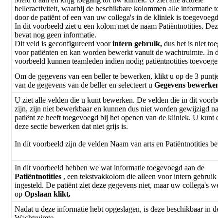
belleractiviteit
,
waarbij
de
beschikbare
kolommen
alle
informatie
t
door
de
pati
ë
nt
of
een
van
uw
collega
'
s
in
de
kliniek
is
toegevoeg
In
dit
voorbeeld
ziet
u
een
kolom
met
de
naam
Pati
ë
ntnotities
.
Dez
bevat
nog
geen
informatie
.
Dit
veld
is
geconfigureerd
voor
intern
gebruik
,
dus
het
is
niet
toe
voor
pati
ë
nten
en
kan
worden
bewerkt
vanuit
de
wachtruimte
.
In
d
voorbeeld
kunnen
teamleden
indien
nodig
pati
ë
ntnotities
toevoege
Om
de
gegevens
van
een
beller
te
bewerken
,
klikt
u
op
de
3
puntj
van
de
gegevens
van
de
beller
en
selecteert
u
Gegevens
bewerke
U
ziet
alle
velden
die
u
kunt
bewerken
.
De
velden
die
in
dit
voorb
zijn
,
zijn
niet
bewerkbaar
en
kunnen
dus
niet
worden
gewijzigd
na
pati
ë
nt
ze
heeft
toegevoegd
bij
het
openen
van
de
kliniek
.
U
kunt
deze
sectie
bewerken
dat
niet
grijs
is
.
In
dit
voorbeeld
zijn
de
velden
Naam
van
arts
en
Pati
ë
ntnotities
be
In
dit
voorbeeld
hebben
we
wat
informatie
toegevoegd
aan
de
Pati
ë
ntnotities
,
een
tekstvakkolom
die
alleen
voor
intern
gebruik
ingesteld
.
De
pati
ë
nt
ziet
deze
gegevens
niet
,
maar
uw
collega
'
s
w
op
Opslaan
klikt
.
Nadat
u
deze
informatie
hebt
opgeslagen
,
is
deze
beschikbaar
in
d
Wachtruimte
.