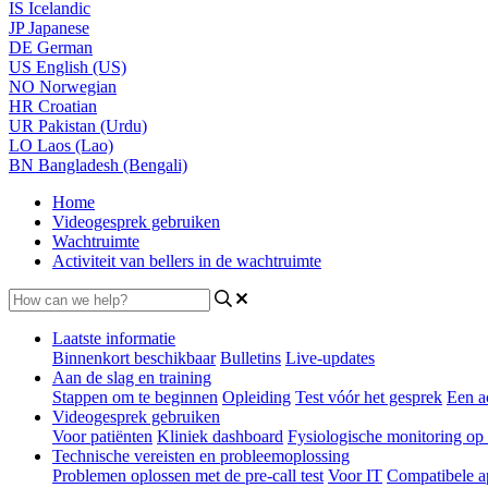
IS
Icelandic
JP
Japanese
DE
German
US
English (US)
NO
Norwegian
HR
Croatian
UR
Pakistan (Urdu)
LO
Laos (Lao)
BN
Bangladesh (Bengali)
Home
Videogesprek gebruiken
Wachtruimte
Activiteit van bellers in de wachtruimte
Laatste informatie
Binnenkort beschikbaar
Bulletins
Live-updates
Aan de slag en training
Stappen om te beginnen
Opleiding
Test vóór het gesprek
Een a
Videogesprek gebruiken
Voor patiënten
Kliniek dashboard
Fysiologische monitoring op 
Technische vereisten en probleemoplossing
Problemen oplossen met de pre-call test
Voor IT
Compatibele a