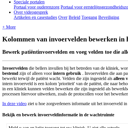
Speciale portalen
Portaal voor ouderenzorg
Portaal voor eerstelijnsgezondheidsz
Over videogesprek
Artikelen en casestudies
Over
Beleid
Toegang
Beveiliging
+ More
Kolommen van invoervelden bewerken in 
Bewerk patiëntinvoervelden en voeg velden toe die all
Invoervelden
die
bellers
invullen
bij
het
betreden
van
de
kliniek
,
wor
bestemd
zijn
of
alleen
voor
intern
gebruik
.
Invoervelden
die
aan
pa
bewerkt
terwijl
de
pati
ë
nt
wacht
.
Velden
die
zijn
ingesteld
als
alleen
v
intern
invoerveld
is
een
kolom
'
prioriteit
'
van
de
pati
ë
nt
,
die
naar
beho
in
een
kliniek
kunnen
velden
bewerken
die
zijn
ingesteld
als
bewerkb
processen
hiervoor
uitwerken
,
zoals
de
protocollen
voor
het
bewerke
In
deze
video
ziet
u
hoe
zorgverleners
informatie
uit
het
invoerveld
in
Bekijk
en
bewerk
invoerveldinformatie
in
de
wachtruimte
Meld
u
aan
en
krijg
toegang
tot
uw
kliniek
.
U
ziet
alle
actuele