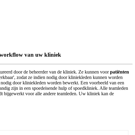
e workflow van uw kliniek
gureerd
door
de
beheerder
van
de
kliniek
.
Ze
kunnen
voor
pati
ë
nten
rkbaar
'
,
zodat
ze
indien
nodig
door
kliniekleden
kunnen
worden
nodig
door
kliniekleden
worden
bewerkt
.
Een
voorbeeld
van
een
andig
zijn
in
een
spoedeisende
hulp
of
spoedkliniek
.
Alle
teamleden
dt
bijgewerkt
voor
alle
andere
teamleden
.
Uw
kliniek
kan
de