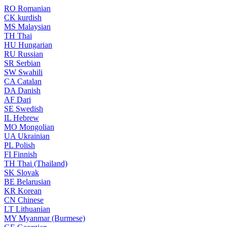
RO
Romanian
CK
kurdish
MS
Malaysian
TH
Thai
HU
Hungarian
RU
Russian
SR
Serbian
SW
Swahili
CA
Catalan
DA
Danish
AF
Dari
SE
Swedish
IL
Hebrew
MO
Mongolian
UA
Ukrainian
PL
Polish
FI
Finnish
TH
Thai (Thailand)
SK
Slovak
BE
Belarusian
KR
Korean
CN
Chinese
LT
Lithuanian
MY
Myanmar (Burmese)