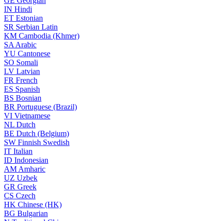
GE
Georgian
IN
Hindi
ET
Estonian
SR
Serbian Latin
KM
Cambodia (Khmer)
SA
Arabic
YU
Cantonese
SO
Somali
LV
Latvian
FR
French
ES
Spanish
BS
Bosnian
BR
Portuguese (Brazil)
VI
Vietnamese
NL
Dutch
BE
Dutch (Belgium)
SW
Finnish Swedish
IT
Italian
ID
Indonesian
AM
Amharic
UZ
Uzbek
GR
Greek
CS
Czech
HK
Chinese (HK)
BG
Bulgarian