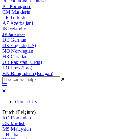
N
Traditional Chinese
PT
Portuguese
CM
Mandarin
TR
Turkish
AZ
Azerbaijani
IS
Icelandic
JP
Japanese
DE
German
US
English (US)
NO
Norwegian
HR
Croatian
UR
Pakistan (Urdu)
LO
Laos (Lao)
BN
Bangladesh (Bengali)
Contact Us
Dutch (Belgium)
RO
Romanian
CK
kurdish
MS
Malaysian
TH
Thai