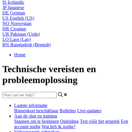
IS
Icelandic
JP
Japanese
DE
German
US
English (US)
NO
Norwegian
HR
Croatian
UR
Pakistan (Urdu)
LO
Laos (Lao)
BN
Bangladesh (Bengali)
Home
Technische vereisten en
probleemoplossing
Laatste informatie
Binnenkort beschikbaar
Bulletins
Live-updates
Aan de slag en training
Stappen om te beginnen
Opleiding
Test vóór het gesprek
Een
account nodig
Wat heb ik nodig?
Videogesprek gebruiken