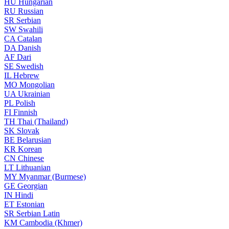
HU
Hungarian
RU
Russian
SR
Serbian
SW
Swahili
CA
Catalan
DA
Danish
AF
Dari
SE
Swedish
IL
Hebrew
MO
Mongolian
UA
Ukrainian
PL
Polish
FI
Finnish
TH
Thai (Thailand)
SK
Slovak
BE
Belarusian
KR
Korean
CN
Chinese
LT
Lithuanian
MY
Myanmar (Burmese)
GE
Georgian
IN
Hindi
ET
Estonian
SR
Serbian Latin
KM
Cambodia (Khmer)