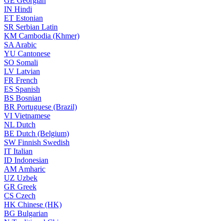
GE
Georgian
IN
Hindi
ET
Estonian
SR
Serbian Latin
KM
Cambodia (Khmer)
SA
Arabic
YU
Cantonese
SO
Somali
LV
Latvian
FR
French
ES
Spanish
BS
Bosnian
BR
Portuguese (Brazil)
VI
Vietnamese
NL
Dutch
BE
Dutch (Belgium)
SW
Finnish Swedish
IT
Italian
ID
Indonesian
AM
Amharic
UZ
Uzbek
GR
Greek
CS
Czech
HK
Chinese (HK)
BG
Bulgarian