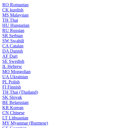
RO
Romanian
CK
kurdish
MS
Malaysian
TH
Thai
HU
Hungarian
RU
Russian
SR
Serbian
SW
Swahili
CA
Catalan
DA
Danish
AF
Dari
SE
Swedish
IL
Hebrew
MO
Mongolian
UA
Ukrainian
PL
Polish
FI
Finnish
TH
Thai (Thailand)
SK
Slovak
BE
Belarusian
KR
Korean
CN
Chinese
LT
Lithuanian
MY
Myanmar (Burmese)