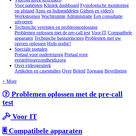
Voor patiënten
Kliniek dashboard
Fysiologische monitoring
op afstand
Apps en hulpmiddelen
Gidsen en video's
Werkstromen
Wachtruimte
Administratie
Een consultatie
uitvoeren
Technische vereisten en probleemoplossing
Problemen oplossen met de pre-call test
Voor IT
Compatibele
apparaten
Technische basisprincipes
Problemen met uw
oproep oplossen
Hulp nodig?
Speciale portalen
Portaal voor ouderenzorg
Portaal voor
eerstelijnsgezondheidszorg
Over videogesprek
Artikelen en casestudies
Over
Beleid
Toegang
Beveiliging
+ More
Problemen oplossen met de pre-call
test
Voor IT
Compatibele apparaten