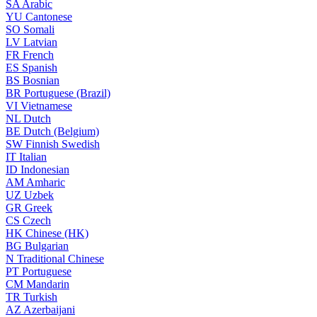
SA
Arabic
YU
Cantonese
SO
Somali
LV
Latvian
FR
French
ES
Spanish
BS
Bosnian
BR
Portuguese (Brazil)
VI
Vietnamese
NL
Dutch
BE
Dutch (Belgium)
SW
Finnish Swedish
IT
Italian
ID
Indonesian
AM
Amharic
UZ
Uzbek
GR
Greek
CS
Czech
HK
Chinese (HK)
BG
Bulgarian
N
Traditional Chinese
PT
Portuguese
CM
Mandarin
TR
Turkish
AZ
Azerbaijani