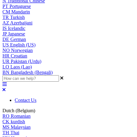
N
Traditional Chinese
PT
Portuguese
CM
Mandarin
TR
Turkish
AZ
Azerbaijani
IS
Icelandic
JP
Japanese
DE
German
US
English (US)
NO
Norwegian
HR
Croatian
UR
Pakistan (Urdu)
LO
Laos (Lao)
BN
Bangladesh (Bengali)
Contact Us
Dutch (Belgium)
RO
Romanian
CK
kurdish
MS
Malaysian
TH
Thai