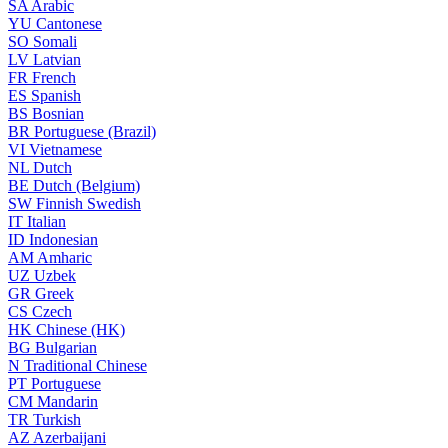
SA
Arabic
YU
Cantonese
SO
Somali
LV
Latvian
FR
French
ES
Spanish
BS
Bosnian
BR
Portuguese (Brazil)
VI
Vietnamese
NL
Dutch
BE
Dutch (Belgium)
SW
Finnish Swedish
IT
Italian
ID
Indonesian
AM
Amharic
UZ
Uzbek
GR
Greek
CS
Czech
HK
Chinese (HK)
BG
Bulgarian
N
Traditional Chinese
PT
Portuguese
CM
Mandarin
TR
Turkish
AZ
Azerbaijani