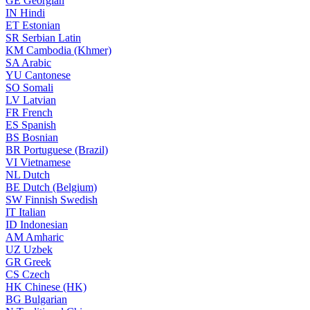
GE
Georgian
IN
Hindi
ET
Estonian
SR
Serbian Latin
KM
Cambodia (Khmer)
SA
Arabic
YU
Cantonese
SO
Somali
LV
Latvian
FR
French
ES
Spanish
BS
Bosnian
BR
Portuguese (Brazil)
VI
Vietnamese
NL
Dutch
BE
Dutch (Belgium)
SW
Finnish Swedish
IT
Italian
ID
Indonesian
AM
Amharic
UZ
Uzbek
GR
Greek
CS
Czech
HK
Chinese (HK)
BG
Bulgarian