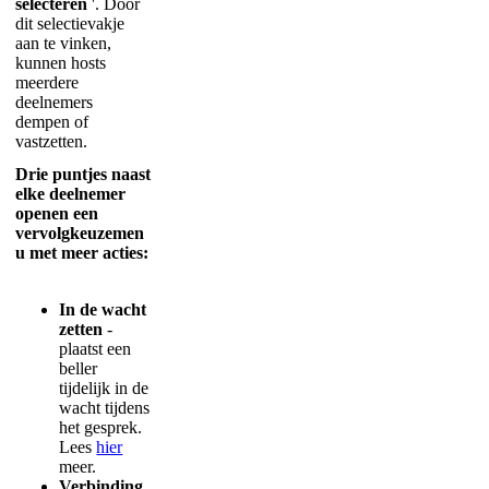
selecteren
'
.
Door
dit
selectievakje
aan
te
vinken
,
kunnen
hosts
meerdere
deelnemers
dempen
of
vastzetten
.
Drie
puntjes
naast
elke
deelnemer
openen
een
vervolgkeuzemen
u
met
meer
acties
:
In
de
wacht
zetten
-
plaatst
een
beller
tijdelijk
in
de
wacht
tijdens
het
gesprek
.
Lees
hier
meer
.
Verbinding