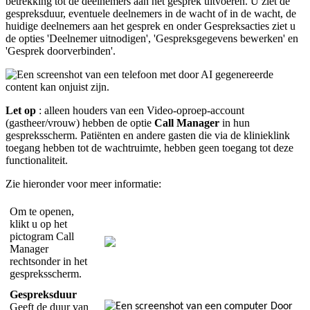
betrekking
tot
de
deelnemers
aan
het
gesprek
uitvoeren
.
U
ziet
de
gespreksduur
,
eventuele
deelnemers
in
de
wacht
of
in
de
wacht
,
de
huidige
deelnemers
aan
het
gesprek
en
onder
Gespreksacties
ziet
u
de
opties
'
Deelnemer
uitnodigen
'
,
'
Gespreksgegevens
bewerken
'
en
'
Gesprek
doorverbinden
'
.
Let
op
:
alleen
houders
van
een
Video
-
oproep
-
account
(
gastheer
/
vrouw
)
hebben
de
optie
Call
Manager
in
hun
gespreksscherm
.
Pati
ë
nten
en
andere
gasten
die
via
de
klinieklink
toegang
hebben
tot
de
wachtruimte
,
hebben
geen
toegang
tot
deze
functionaliteit
.
Zie
hieronder
voor
meer
informatie
:
Om
te
openen
,
klikt
u
op
het
pictogram
Call
Manager
rechtsonder
in
het
gespreksscherm
.
Gespreksduur
Geeft
de
duur
van