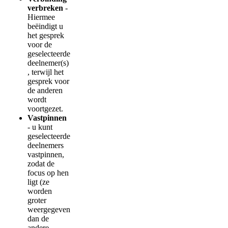
verbreken
-
Hiermee
be
ë
indigt
u
het
gesprek
voor
de
geselecteerde
deelnemer
(
s
)
,
terwijl
het
gesprek
voor
de
anderen
wordt
voortgezet
.
Vastpinnen
-
u
kunt
geselecteerde
deelnemers
vastpinnen
,
zodat
de
focus
op
hen
ligt
(
ze
worden
groter
weergegeven
dan
de
andere