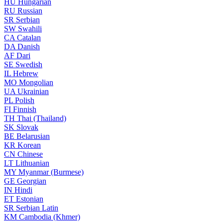
HU
Hungarian
RU
Russian
SR
Serbian
SW
Swahili
CA
Catalan
DA
Danish
AF
Dari
SE
Swedish
IL
Hebrew
MO
Mongolian
UA
Ukrainian
PL
Polish
FI
Finnish
TH
Thai (Thailand)
SK
Slovak
BE
Belarusian
KR
Korean
CN
Chinese
LT
Lithuanian
MY
Myanmar (Burmese)
GE
Georgian
IN
Hindi
ET
Estonian
SR
Serbian Latin
KM
Cambodia (Khmer)