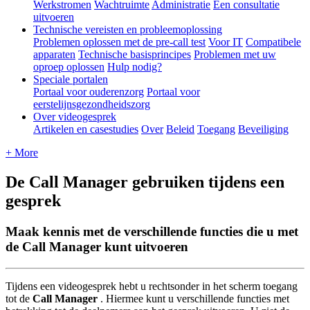
Werkstromen
Wachtruimte
Administratie
Een consultatie
uitvoeren
Technische vereisten en probleemoplossing
Problemen oplossen met de pre-call test
Voor IT
Compatibele
apparaten
Technische basisprincipes
Problemen met uw
oproep oplossen
Hulp nodig?
Speciale portalen
Portaal voor ouderenzorg
Portaal voor
eerstelijnsgezondheidszorg
Over videogesprek
Artikelen en casestudies
Over
Beleid
Toegang
Beveiliging
+ More
De Call Manager gebruiken tijdens een
gesprek
Maak kennis met de verschillende functies die u met
de Call Manager kunt uitvoeren
Tijdens
een
videogesprek
hebt
u
rechtsonder
in
het
scherm
toegang
tot
de
Call
Manager
.
Hiermee
kunt
u
verschillende
functies
met