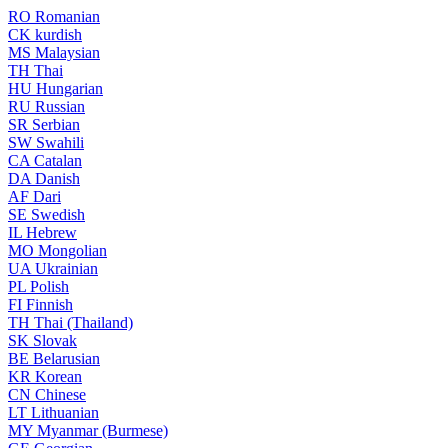
RO
Romanian
CK
kurdish
MS
Malaysian
TH
Thai
HU
Hungarian
RU
Russian
SR
Serbian
SW
Swahili
CA
Catalan
DA
Danish
AF
Dari
SE
Swedish
IL
Hebrew
MO
Mongolian
UA
Ukrainian
PL
Polish
FI
Finnish
TH
Thai (Thailand)
SK
Slovak
BE
Belarusian
KR
Korean
CN
Chinese
LT
Lithuanian
MY
Myanmar (Burmese)