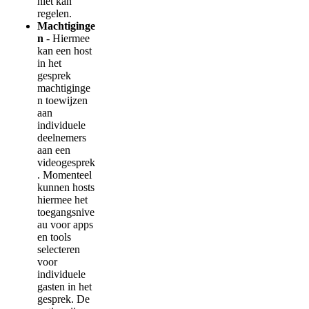
niet
kan
regelen
.
Machtiginge
n
-
Hiermee
kan
een
host
in
het
gesprek
machtiginge
n
toewijzen
aan
individuele
deelnemers
aan
een
videogesprek
.
Momenteel
kunnen
hosts
hiermee
het
toegangsnive
au
voor
apps
en
tools
selecteren
voor
individuele
gasten
in
het
gesprek
.
De