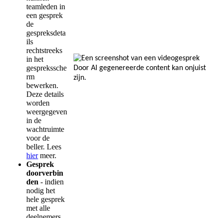
teamleden
in
een
gesprek
de
gespreksdeta
ils
rechtstreeks
in
het
gesprekssche
rm
bewerken
.
Deze
details
worden
weergegeven
in
de
wachtruimte
voor
de
beller
.
Lees
hier
meer
.
Gesprek
doorverbin
den
-
indien
nodig
het
hele
gesprek
met
alle
deelnemers