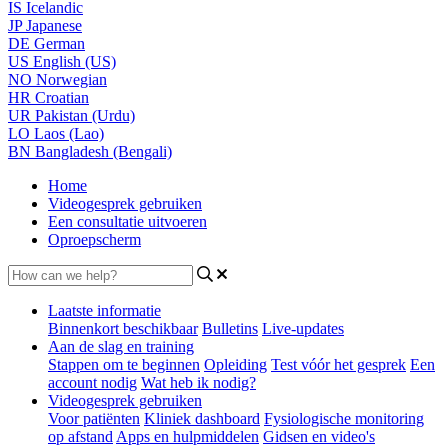
IS
Icelandic
JP
Japanese
DE
German
US
English (US)
NO
Norwegian
HR
Croatian
UR
Pakistan (Urdu)
LO
Laos (Lao)
BN
Bangladesh (Bengali)
Home
Videogesprek gebruiken
Een consultatie uitvoeren
Oproepscherm
Laatste informatie
Binnenkort beschikbaar
Bulletins
Live-updates
Aan de slag en training
Stappen om te beginnen
Opleiding
Test vóór het gesprek
Een
account nodig
Wat heb ik nodig?
Videogesprek gebruiken
Voor patiënten
Kliniek dashboard
Fysiologische monitoring
op afstand
Apps en hulpmiddelen
Gidsen en video's