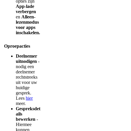
opties
zijn
App
-
lade
verbergen
en
Alleen
-
lezenmodus
voor
apps
inschakelen
.
Oproepacties
Deelnemer
uitnodigen
-
nodig
een
deelnemer
rechtstreeks
uit
voor
uw
huidige
gesprek
.
Lees
hier
meer
.
Gespreksdet
ails
bewerken
-
Hiermee
kunnen