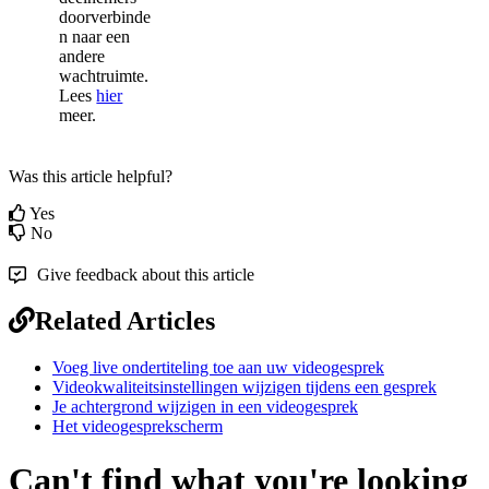
doorverbinde
n
naar
een
andere
wachtruimte
.
Lees
hier
meer
.
Was this article helpful?
Yes
No
Give feedback about this article
Related Articles
Voeg live ondertiteling toe aan uw videogesprek
Videokwaliteitsinstellingen wijzigen tijdens een gesprek
Je achtergrond wijzigen in een videogesprek
Het videogesprekscherm
Can't find what you're looking