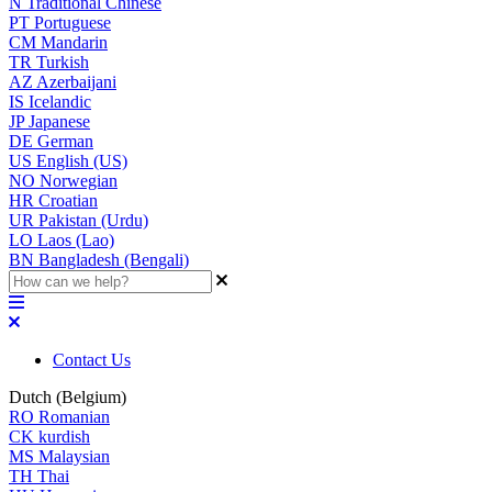
N
Traditional Chinese
PT
Portuguese
CM
Mandarin
TR
Turkish
AZ
Azerbaijani
IS
Icelandic
JP
Japanese
DE
German
US
English (US)
NO
Norwegian
HR
Croatian
UR
Pakistan (Urdu)
LO
Laos (Lao)
BN
Bangladesh (Bengali)
Contact Us
Dutch (Belgium)
RO
Romanian
CK
kurdish
MS
Malaysian
TH
Thai