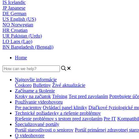
IS
Icelandic
JP
Japanese
DE
German
US
English (US)
NO
Norwegian
HR
Croatian
UR
Pakistan (Urdu)
LO
Laos (Lao)
BN
Bangladesh (Bengali)
Home
Najnovšie informácie
Čoskoro
Bulletiny
Živé aktualizácie
Začíname a školenie
Kroky na začiatok
Tréning
Test pred zavolaním
Potrebujete úče
Používanie videohovoru
Pre pacientov
Ovládací panel kliniky
Diaľkové fyziologické m
Technické požiadavky a riešenie problémov
Riešenie problémov s testom pred zavolaním
Pre IT
Kompatibil
Špecializované portály
Portál starostlivosti o seniorov
Portál primárnej zdravotnej staros
O videohovore