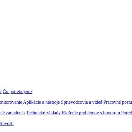
t
Čo potrebujem?
onitorovanie
Aplikácie a nástroje
Sprievodcovia a videá
Pracovné post
né zariadenia
Technické základy
Riešenie problémov s hovorom
Potre
tlivosti