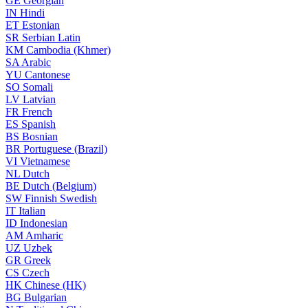
GE
Georgian
IN
Hindi
ET
Estonian
SR
Serbian Latin
KM
Cambodia (Khmer)
SA
Arabic
YU
Cantonese
SO
Somali
LV
Latvian
FR
French
ES
Spanish
BS
Bosnian
BR
Portuguese (Brazil)
VI
Vietnamese
NL
Dutch
BE
Dutch (Belgium)
SW
Finnish Swedish
IT
Italian
ID
Indonesian
AM
Amharic
UZ
Uzbek
GR
Greek
CS
Czech
HK
Chinese (HK)
BG
Bulgarian