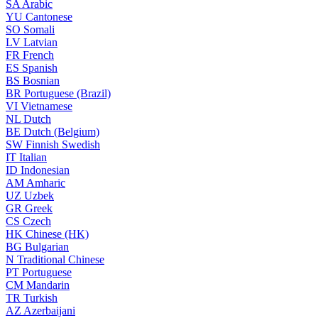
SA
Arabic
YU
Cantonese
SO
Somali
LV
Latvian
FR
French
ES
Spanish
BS
Bosnian
BR
Portuguese (Brazil)
VI
Vietnamese
NL
Dutch
BE
Dutch (Belgium)
SW
Finnish Swedish
IT
Italian
ID
Indonesian
AM
Amharic
UZ
Uzbek
GR
Greek
CS
Czech
HK
Chinese (HK)
BG
Bulgarian
N
Traditional Chinese
PT
Portuguese
CM
Mandarin
TR
Turkish
AZ
Azerbaijani