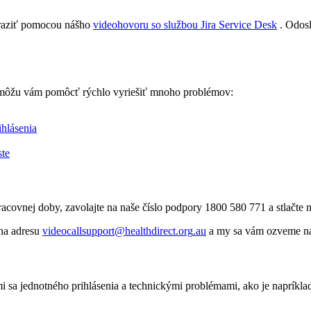
azi
ť
pomocou
n
á
š
ho
videohovoru
so
slu
ž
bou
Jira
Service
Desk
.
Odos
m
ô
ž
u
v
á
m
pom
ô
c
ť
r
ý
chlo
vyrie
š
i
ť
mnoho
probl
é
mov
:
ihl
á
senia
ste
racovnej
doby
,
zavolajte
na
na
š
e
č
í
slo
podpory
1800
580
771
a
stla
č
te
na
adresu
videocallsupport
@
healthdirect
.
org
.
au
a
my
sa
v
á
m
ozveme
n
mi
sa
jednotn
é
ho
prihl
á
senia
a
technick
ý
mi
probl
é
mami
,
ako
je
napr
í
kla