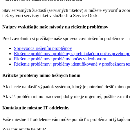
Stav
servisn
ý
ch
ž
iadost
í
(
servisn
ý
ch
tiketov
)
si
m
ô
ž
ete
vytvori
ť
a
zobr
tie
ž
vytvor
í
servisn
ý
tiket
v
slu
ž
be
Jira
Service
Desk
.
Najprv
vysk
ú
š
ajte
na
š
e
n
á
vody
na
rie
š
enie
probl
é
mov
Pred
zavolan
í
m
si
pre
č
í
tajte
na
š
e
sprievodcovi
rie
š
en
í
m
probl
é
mov
–
Sprievodca
rie
š
en
í
m
probl
é
mov
Rie
š
enie
probl
é
mov
:
probl
é
my
s
prehliada
č
om
po
č
as
prv
é
ho
pr
Rie
š
enie
probl
é
mov
:
probl
é
my
po
č
as
videohovoru
Rie
š
enie
probl
é
mov
:
probl
é
my
identifikovan
é
v
predbe
ž
nom
te
Kritick
é
probl
é
my
mimo
be
ž
n
ý
ch
hod
í
n
Ak
chcete
nahl
á
si
ť
v
ý
padok
syst
é
mu
,
ktor
ý
je
potrebn
é
rie
š
i
ť
mimo
p
Ak
v
á
š
probl
é
m
mimo
pracovnej
doby
nie
je
urgentn
ý
,
po
š
lite
e
-
mail
Kontaktujte
miestne
IT
oddelenie
.
Va
š
e
miestne
IT
oddelenie
v
á
m
m
ô
ž
e
pom
ô
c
ť
s
probl
é
mami
t
ý
kaj
ú
ci
Was this article helpful?