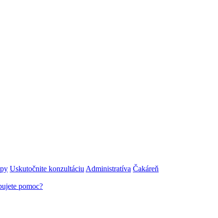
upy
Uskutočnite konzultáciu
Administratíva
Čakáreň
bujete pomoc?