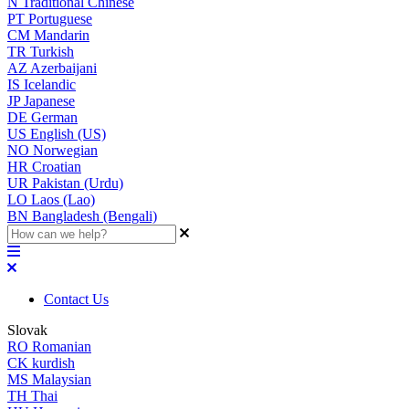
N
Traditional Chinese
PT
Portuguese
CM
Mandarin
TR
Turkish
AZ
Azerbaijani
IS
Icelandic
JP
Japanese
DE
German
US
English (US)
NO
Norwegian
HR
Croatian
UR
Pakistan (Urdu)
LO
Laos (Lao)
BN
Bangladesh (Bengali)
Contact Us
Slovak
RO
Romanian
CK
kurdish
MS
Malaysian
TH
Thai