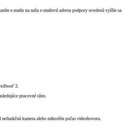
lan
í
m
e
-
mailu
na
na
š
u
e
-
mailov
ú
adresu
podpory
uveden
ú
vy
š
š
ie
sa
mo
ž
nos
ť
2
.
asleduj
ú
ce
pracovn
é
r
á
no
.
d
nefunk
č
n
á
kamera
alebo
mikrof
ó
n
po
č
as
videohovoru
.