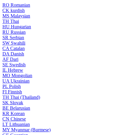
RO
Romanian
CK
kurdish
MS
Malaysian
TH
Thai
HU
Hungarian
RU
Russian
SR
Serbian
SW
Swahili
CA
Catalan
DA
Danish
AF
Dari
SE
Swedish
IL
Hebrew
MO
Mongolian
UA
Ukrainian
PL
Polish
FI
Finnish
TH
Thai (Thailand)
SK
Slovak
BE
Belarusian
KR
Korean
CN
Chinese
LT
Lithuanian
MY
Myanmar (Burmese)