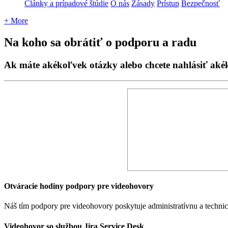
Články a prípadové štúdie
O nás
Zásady
Prístup
Bezpečnosť
+ More
Na koho sa obrátiť o podporu a radu
Ak máte akékoľvek otázky alebo chcete nahlásiť aké
Otv
á
racie
hodiny
podpory
pre
videohovory
N
á
š
t
í
m
podpory
pre
videohovory
poskytuje
administrat
í
vnu
a
techni
Videohovor
so
slu
ž
bou
Jira
Service
Desk