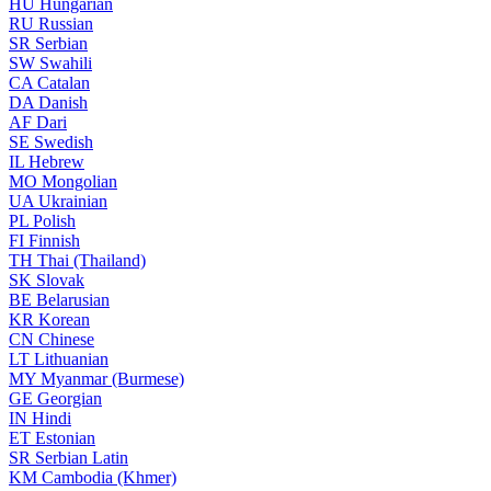
HU
Hungarian
RU
Russian
SR
Serbian
SW
Swahili
CA
Catalan
DA
Danish
AF
Dari
SE
Swedish
IL
Hebrew
MO
Mongolian
UA
Ukrainian
PL
Polish
FI
Finnish
TH
Thai (Thailand)
SK
Slovak
BE
Belarusian
KR
Korean
CN
Chinese
LT
Lithuanian
MY
Myanmar (Burmese)
GE
Georgian
IN
Hindi
ET
Estonian
SR
Serbian Latin
KM
Cambodia (Khmer)