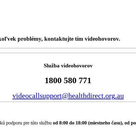
koľvek problémy, kontaktujte tím videohovorov.
Slu
ž
ba
videohovorov
1800
580
771
videocallsupport
@
healthdirect
.
org
.
au
ck
ú
podporu
pre
t
ú
to
slu
ž
bu
od
8
:
00
do
18
:
00
(
miestneho
č
asu
)
,
od
po