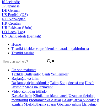
IS
Icelandic
JP
Japanese
DE
German
US
English (US)
NO
Norwegian
HR
Croatian
UR
Pakistan (Urdu)
LO
Laos (Lao)
BN
Bangladesh (Bengali)
Home
Texniki tələblər və problemlərin aradan qaldırılması
Texniki əsaslar
Ən son məlumat
Tezliklə
Bülletenlər
Canlı Yeniləmələr
Başlanğıc və təlim
Başlamaq üçün addımlar
Təlim
Zəng öncəsi test
Hesab
lazımdır
Mənə nə lazımdır?
Video Zəngdən istifadə
Xəstələr üçün
Klinikanın idarə paneli
Uzaqdan fizioloji
monitorinq
Proqramlar və Alətlər
Bələdçilər və Videolar
İş
axınları
Məsləhətləşmə aparın
Gözləmə sahəsi
İdarəetmə