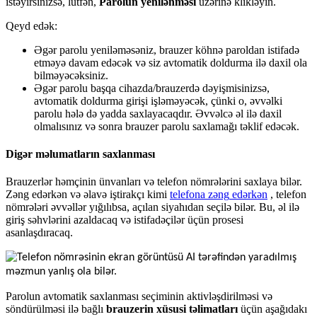
ist
ə
yirsinizs
ə
,
l
ü
tf
ə
n
,
Parolun
yenil
ə
nm
ə
si
ü
z
ə
rin
ə
klikl
ə
yin
.
Qeyd
ed
ə
k
:
Ə
g
ə
r
parolu
yenil
ə
m
ə
s
ə
niz
,
brauzer
k
ö
hn
ə
paroldan
istifad
ə
etm
ə
y
ə
davam
ed
ə
c
ə
k
v
ə
siz
avtomatik
doldurma
il
ə
daxil
ola
bilm
ə
y
ə
c
ə
ksiniz
.
Ə
g
ə
r
parolu
ba
ş
qa
cihazda
/
brauzerd
ə
d
ə
yi
ş
misinizs
ə
,
avtomatik
doldurma
giri
ş
i
i
ş
l
ə
m
ə
y
ə
c
ə
k
,
ç
ü
nki
o
,
ə
vv
ə
lki
parolu
h
ə
l
ə
d
ə
yadda
saxlayacaqd
ı
r
.
Ə
vv
ə
lc
ə
ə
l
il
ə
daxil
olmal
ı
s
ı
n
ı
z
v
ə
sonra
brauzer
parolu
saxlama
ğ
ı
t
ə
klif
ed
ə
c
ə
k
.
Dig
ə
r
m
ə
lumatlar
ı
n
saxlanmas
ı
Brauzerl
ə
r
h
ə
m
ç
inin
ü
nvanlar
ı
v
ə
telefon
n
ö
mr
ə
l
ə
rini
saxlaya
bil
ə
r
.
Z
ə
ng
ed
ə
rk
ə
n
v
ə
ə
lav
ə
i
ş
tirak
ç
ı
kimi
telefona
z
ə
ng
ed
ə
rk
ə
n
,
telefon
n
ö
mr
ə
l
ə
ri
ə
vv
ə
ll
ə
r
y
ı
ğ
ı
l
ı
bsa
,
a
ç
ı
lan
siyah
ı
dan
se
ç
il
ə
bil
ə
r
.
Bu
,
ə
l
il
ə
giri
ş
s
ə
hvl
ə
rini
azaldacaq
v
ə
istifad
ə
ç
il
ə
r
ü
ç
ü
n
prosesi
asanla
ş
d
ı
racaq
.
Parolun
avtomatik
saxlanmas
ı
se
ç
iminin
aktivl
ə
ş
dirilm
ə
si
v
ə
s
ö
nd
ü
r
ü
lm
ə
si
il
ə
ba
ğ
l
ı
brauzerin
x
ü
susi
t
ə
limatlar
ı
ü
ç
ü
n
a
ş
a
ğ
ı
dak
ı