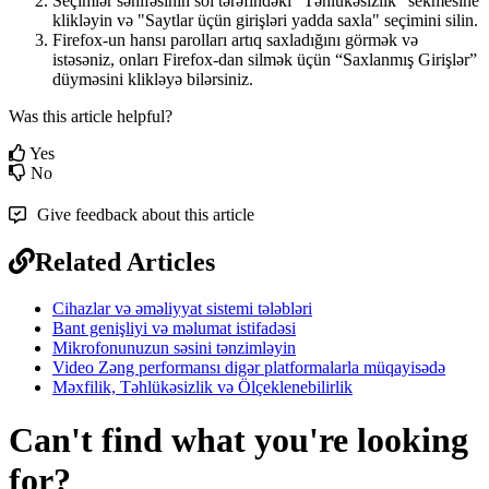
Se
ç
iml
ə
r
s
ə
hif
ə
sinin
sol
t
ə
r
ə
find
ə
ki
"
T
ə
hl
ü
k
ə
sizlik
"
sekmesine
klikl
ə
yin
v
ə
"
Saytlar
ü
ç
ü
n
giri
ş
l
ə
ri
yadda
saxla
"
se
ç
imini
silin
.
Firefox
-
un
hans
ı
parollar
ı
art
ı
q
saxlad
ı
ğ
ı
n
ı
g
ö
rm
ə
k
v
ə
ist
ə
s
ə
niz
,
onlar
ı
Firefox
-
dan
silm
ə
k
ü
ç
ü
n
“
Saxlanm
ı
ş
Giri
ş
l
ə
r
”
d
ü
ym
ə
sini
klikl
ə
y
ə
bil
ə
rsiniz
.
Was this article helpful?
Yes
No
Give feedback about this article
Related Articles
Cihazlar və əməliyyat sistemi tələbləri
Bant genişliyi və məlumat istifadəsi
Mikrofonunuzun səsini tənzimləyin
Video Zəng performansı digər platformalarla müqayisədə
Məxfilik, Təhlükəsizlik və Ölçeklenebilirlik
Can't find what you're looking
for?