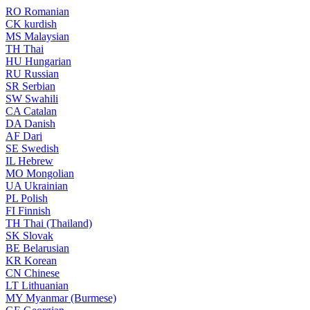
RO
Romanian
CK
kurdish
MS
Malaysian
TH
Thai
HU
Hungarian
RU
Russian
SR
Serbian
SW
Swahili
CA
Catalan
DA
Danish
AF
Dari
SE
Swedish
IL
Hebrew
MO
Mongolian
UA
Ukrainian
PL
Polish
FI
Finnish
TH
Thai (Thailand)
SK
Slovak
BE
Belarusian
KR
Korean
CN
Chinese
LT
Lithuanian
MY
Myanmar (Burmese)