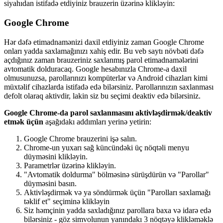
siyah
ı
dan
istifad
ə
etdiyiniz
brauzerin
ü
z
ə
rin
ə
klikl
ə
yin
:
Google
Chrome
H
ə
r
d
ə
f
ə
etimadnam
ə
nizi
daxil
etdiyiniz
zaman
Google
Chrome
onlar
ı
yadda
saxlama
ğ
ı
n
ı
z
ı
xahi
ş
edir
.
Bu
veb
sayt
ı
n
ö
vb
ə
ti
d
ə
f
ə
a
ç
d
ı
ğ
ı
n
ı
z
zaman
brauzeriniz
saxlanm
ı
ş
parol
etimadnam
ə
l
ə
rini
avtomatik
dolduracaq
.
Google
hesab
ı
n
ı
zla
Chrome
-
a
daxil
olmusunuzsa
,
parollar
ı
n
ı
z
ı
komp
ü
terl
ə
r
v
ə
Android
cihazlar
ı
kimi
m
ü
xt
ə
lif
cihazlarda
istifad
ə
ed
ə
bil
ə
rsiniz
.
Parollar
ı
n
ı
z
ı
n
saxlanmas
ı
defolt
olaraq
aktivdir
,
lakin
siz
bu
se
ç
imi
deaktiv
ed
ə
bil
ə
rsiniz
.
Google
Chrome
-
da
parol
saxlanmas
ı
n
ı
aktivl
ə
ş
dirm
ə
k
/
deaktiv
etm
ə
k
ü
ç
ü
n
a
ş
a
ğ
ı
dak
ı
add
ı
mlar
ı
yerin
ə
yetirin
:
Google
Chrome
brauzerini
i
ş
ə
sal
ı
n
.
Chrome
-
un
yuxar
ı
sa
ğ
k
ü
nc
ü
nd
ə
ki
ü
ç
n
ö
qt
ə
li
menyu
d
ü
ym
ə
sini
klikl
ə
yin
.
Parametrl
ə
r
ü
z
ə
rin
ə
klikl
ə
yin
.
"
Avtomatik
doldurma
"
b
ö
lm
ə
sin
ə
s
ü
r
ü
ş
d
ü
r
ü
n
v
ə
"
Parollar
"
d
ü
ym
ə
sini
bas
ı
n
.
Aktivl
ə
ş
dirm
ə
k
v
ə
ya
s
ö
nd
ü
rm
ə
k
ü
ç
ü
n
"
Parollar
ı
saxlama
ğ
ı
t
ə
klif
et
"
se
ç
imin
ə
klikl
ə
yin
Siz
h
ə
m
ç
inin
yadda
saxlad
ı
ğ
ı
n
ı
z
parollara
baxa
v
ə
idar
ə
ed
ə
bil
ə
rsiniz
-
g
ö
z
simvolunun
yan
ı
ndak
ı
3
n
ö
qt
ə
y
ə
klikl
ə
m
ə
kl
ə