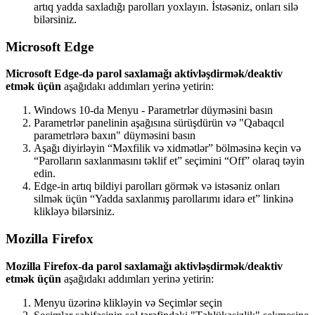
art
ı
q
yadda
saxlad
ı
ğ
ı
parollar
ı
yoxlay
ı
n
.
İ
st
ə
s
ə
niz
,
onlar
ı
sil
ə
bil
ə
rsiniz
.
Microsoft
Edge
Microsoft
Edge
-
d
ə
parol
saxlama
ğ
ı
aktivl
ə
ş
dirm
ə
k
/
deaktiv
etm
ə
k
ü
ç
ü
n
a
ş
a
ğ
ı
dak
ı
add
ı
mlar
ı
yerin
ə
yetirin
:
Windows
10
-
da
Menyu
-
Parametrl
ə
r
d
ü
ym
ə
sini
bas
ı
n
Parametrl
ə
r
panelinin
a
ş
a
ğ
ı
s
ı
na
s
ü
r
ü
ş
d
ü
r
ü
n
v
ə
"
Qabaqc
ı
l
parametrl
ə
r
ə
bax
ı
n
"
d
ü
ym
ə
sini
bas
ı
n
A
ş
a
ğ
ı
diyirl
ə
yin
“
M
ə
xfilik
v
ə
xidm
ə
tl
ə
r
”
b
ö
lm
ə
sin
ə
ke
ç
in
v
ə
“
Parollar
ı
n
saxlanmas
ı
n
ı
t
ə
klif
et
”
se
ç
imini
“
Off
”
olaraq
t
ə
yin
edin
.
Edge
-
in
art
ı
q
bildiyi
parollar
ı
g
ö
rm
ə
k
v
ə
ist
ə
s
ə
niz
onlar
ı
silm
ə
k
ü
ç
ü
n
“
Yadda
saxlanm
ı
ş
parollar
ı
m
ı
idar
ə
et
”
linkin
ə
klikl
ə
y
ə
bil
ə
rsiniz
.
Mozilla
Firefox
Mozilla
Firefox
-
da
parol
saxlama
ğ
ı
aktivl
ə
ş
dirm
ə
k
/
deaktiv
etm
ə
k
ü
ç
ü
n
a
ş
a
ğ
ı
dak
ı
add
ı
mlar
ı
yerin
ə
yetirin
:
Menyu
ü
z
ə
rin
ə
klikl
ə
yin
v
ə
Se
ç
iml
ə
r
se
ç
in