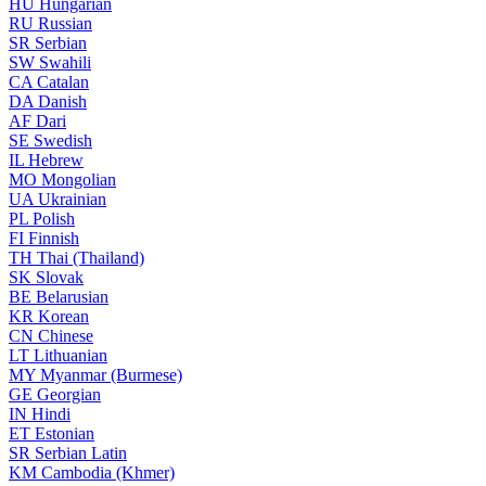
HU
Hungarian
RU
Russian
SR
Serbian
SW
Swahili
CA
Catalan
DA
Danish
AF
Dari
SE
Swedish
IL
Hebrew
MO
Mongolian
UA
Ukrainian
PL
Polish
FI
Finnish
TH
Thai (Thailand)
SK
Slovak
BE
Belarusian
KR
Korean
CN
Chinese
LT
Lithuanian
MY
Myanmar (Burmese)
GE
Georgian
IN
Hindi
ET
Estonian
SR
Serbian Latin
KM
Cambodia (Khmer)