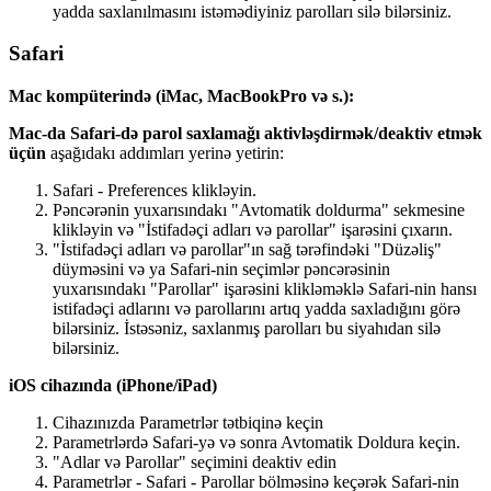
yadda
saxlan
ı
lmas
ı
n
ı
ist
ə
m
ə
diyiniz
parollar
ı
sil
ə
bil
ə
rsiniz
.
Safari
Mac
komp
ü
terind
ə
(
iMac
,
MacBookPro
v
ə
s
.
)
:
Mac
-
da
Safari
-
d
ə
parol
saxlama
ğ
ı
aktivl
ə
ş
dirm
ə
k
/
deaktiv
etm
ə
k
ü
ç
ü
n
a
ş
a
ğ
ı
dak
ı
add
ı
mlar
ı
yerin
ə
yetirin
:
Safari
-
Preferences
klikl
ə
yin
.
P
ə
nc
ə
r
ə
nin
yuxar
ı
s
ı
ndak
ı
"
Avtomatik
doldurma
"
sekmesine
klikl
ə
yin
v
ə
"
İ
stifad
ə
ç
i
adlar
ı
v
ə
parollar
"
i
ş
ar
ə
sini
ç
ı
xar
ı
n
.
"
İ
stifad
ə
ç
i
adlar
ı
v
ə
parollar
"
ı
n
sa
ğ
t
ə
r
ə
find
ə
ki
"
D
ü
z
ə
li
ş
"
d
ü
ym
ə
sini
v
ə
ya
Safari
-
nin
se
ç
iml
ə
r
p
ə
nc
ə
r
ə
sinin
yuxar
ı
s
ı
ndak
ı
"
Parollar
"
i
ş
ar
ə
sini
klikl
ə
m
ə
kl
ə
Safari
-
nin
hans
ı
istifad
ə
ç
i
adlar
ı
n
ı
v
ə
parollar
ı
n
ı
art
ı
q
yadda
saxlad
ı
ğ
ı
n
ı
g
ö
r
ə
bil
ə
rsiniz
.
İ
st
ə
s
ə
niz
,
saxlanm
ı
ş
parollar
ı
bu
siyah
ı
dan
sil
ə
bil
ə
rsiniz
.
iOS
cihaz
ı
nda
(
iPhone
/
iPad
)
Cihaz
ı
n
ı
zda
Parametrl
ə
r
t
ə
tbiqin
ə
ke
ç
in
Parametrl
ə
rd
ə
Safari
-
y
ə
v
ə
sonra
Avtomatik
Doldura
ke
ç
in
.
"
Adlar
v
ə
Parollar
"
se
ç
imini
deaktiv
edin
Parametrl
ə
r
-
Safari
-
Parollar
b
ö
lm
ə
sin
ə
ke
ç
ə
r
ə
k
Safari
-
nin