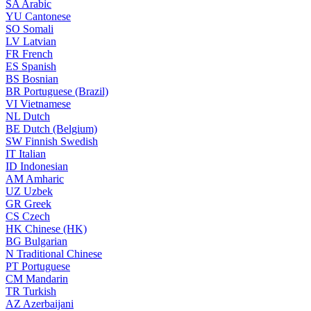
SA
Arabic
YU
Cantonese
SO
Somali
LV
Latvian
FR
French
ES
Spanish
BS
Bosnian
BR
Portuguese (Brazil)
VI
Vietnamese
NL
Dutch
BE
Dutch (Belgium)
SW
Finnish Swedish
IT
Italian
ID
Indonesian
AM
Amharic
UZ
Uzbek
GR
Greek
CS
Czech
HK
Chinese (HK)
BG
Bulgarian
N
Traditional Chinese
PT
Portuguese
CM
Mandarin
TR
Turkish
AZ
Azerbaijani