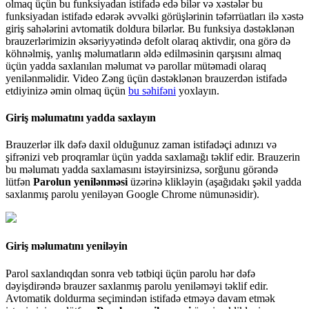
olmaq
ü
ç
ü
n
bu
funksiyadan
istifad
ə
ed
ə
bil
ə
r
v
ə
x
ə
st
ə
l
ə
r
bu
funksiyadan
istifad
ə
ed
ə
r
ə
k
ə
vv
ə
lki
g
ö
r
ü
ş
l
ə
rinin
t
ə
f
ə
rr
ü
atlar
ı
il
ə
x
ə
st
ə
giri
ş
sah
ə
l
ə
rini
avtomatik
doldura
bil
ə
rl
ə
r
.
Bu
funksiya
d
ə
st
ə
kl
ə
n
ə
n
brauzerl
ə
rimizin
ə
ks
ə
riyy
ə
tind
ə
defolt
olaraq
aktivdir
,
ona
g
ö
r
ə
d
ə
k
ö
hn
ə
lmi
ş
,
yanl
ı
ş
m
ə
lumatlar
ı
n
ə
ld
ə
edilm
ə
sinin
qar
ş
ı
s
ı
n
ı
almaq
ü
ç
ü
n
yadda
saxlan
ı
lan
m
ə
lumat
v
ə
parollar
m
ü
t
ə
madi
olaraq
yenil
ə
nm
ə
lidir
.
Video
Z
ə
ng
ü
ç
ü
n
d
ə
st
ə
kl
ə
n
ə
n
brauzerd
ə
n
istifad
ə
etdiyiniz
ə
ə
min
olmaq
ü
ç
ü
n
bu
s
ə
hif
ə
ni
yoxlay
ı
n
.
Giri
ş
m
ə
lumat
ı
n
ı
yadda
saxlay
ı
n
Brauzerl
ə
r
ilk
d
ə
f
ə
daxil
oldu
ğ
unuz
zaman
istifad
ə
ç
i
ad
ı
n
ı
z
ı
v
ə
ş
ifr
ə
nizi
veb
proqramlar
ü
ç
ü
n
yadda
saxlama
ğ
ı
t
ə
klif
edir
.
Brauzerin
bu
m
ə
lumat
ı
yadda
saxlamas
ı
n
ı
ist
ə
yirsinizs
ə
,
sor
ğ
unu
g
ö
r
ə
nd
ə
l
ü
tf
ə
n
Parolun
yenil
ə
nm
ə
si
ü
z
ə
rin
ə
klikl
ə
yin
(
a
ş
a
ğ
ı
dak
ı
ş
ə
kil
yadda
saxlanm
ı
ş
parolu
yenil
ə
y
ə
n
Google
Chrome
n
ü
mun
ə
sidir
)
.
Giri
ş
m
ə
lumat
ı
n
ı
yenil
ə
yin
Parol
saxland
ı
qdan
sonra
veb
t
ə
tbiqi
ü
ç
ü
n
parolu
h
ə
r
d
ə
f
ə
d
ə
yi
ş
dir
ə
nd
ə
brauzer
saxlanm
ı
ş
parolu
yenil
ə
m
ə
yi
t
ə
klif
edir
.
Avtomatik
doldurma
se
ç
imind
ə
n
istifad
ə
etm
ə
y
ə
davam
etm
ə
k