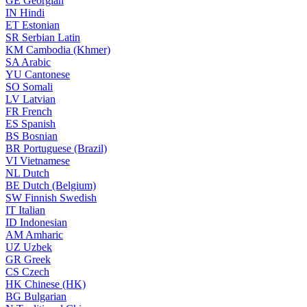
GE
Georgian
IN
Hindi
ET
Estonian
SR
Serbian Latin
KM
Cambodia (Khmer)
SA
Arabic
YU
Cantonese
SO
Somali
LV
Latvian
FR
French
ES
Spanish
BS
Bosnian
BR
Portuguese (Brazil)
VI
Vietnamese
NL
Dutch
BE
Dutch (Belgium)
SW
Finnish Swedish
IT
Italian
ID
Indonesian
AM
Amharic
UZ
Uzbek
GR
Greek
CS
Czech
HK
Chinese (HK)
BG
Bulgarian