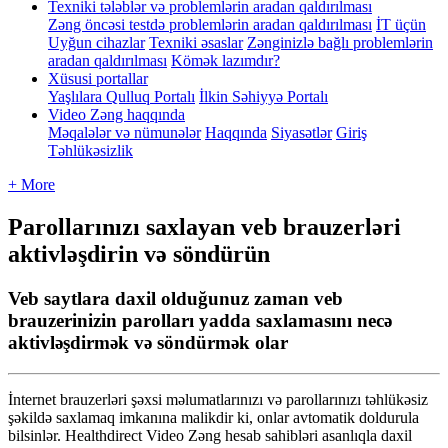
Texniki tələblər və problemlərin aradan qaldırılması
Zəng öncəsi testdə problemlərin aradan qaldırılması
İT üçün
Uyğun cihazlar
Texniki əsaslar
Zənginizlə bağlı problemlərin
aradan qaldırılması
Kömək lazımdır?
Xüsusi portallar
Yaşlılara Qulluq Portalı
İlkin Səhiyyə Portalı
Video Zəng haqqında
Məqalələr və nümunələr
Haqqında
Siyasətlər
Giriş
Təhlükəsizlik
+ More
Parollarınızı saxlayan veb brauzerləri
aktivləşdirin və söndürün
Veb saytlara daxil olduğunuz zaman veb
brauzerinizin parolları yadda saxlamasını necə
aktivləşdirmək və söndürmək olar
İ
nternet
brauzerl
ə
ri
ş
ə
xsi
m
ə
lumatlar
ı
n
ı
z
ı
v
ə
parollar
ı
n
ı
z
ı
t
ə
hl
ü
k
ə
siz
ş
ə
kild
ə
saxlamaq
imkan
ı
na
malikdir
ki
,
onlar
avtomatik
doldurula
bilsinl
ə
r
.
Healthdirect
Video
Z
ə
ng
hesab
sahibl
ə
ri
asanl
ı
qla
daxil