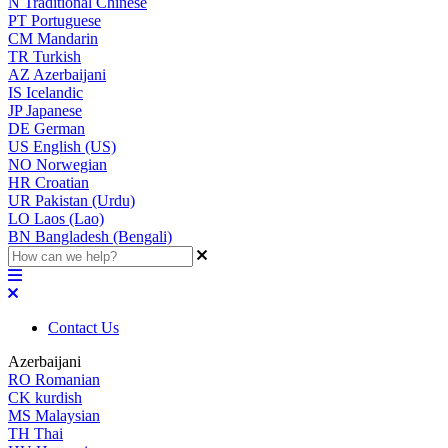
N
Traditional Chinese
PT
Portuguese
CM
Mandarin
TR
Turkish
AZ
Azerbaijani
IS
Icelandic
JP
Japanese
DE
German
US
English (US)
NO
Norwegian
HR
Croatian
UR
Pakistan (Urdu)
LO
Laos (Lao)
BN
Bangladesh (Bengali)
Contact Us
Azerbaijani
RO
Romanian
CK
kurdish
MS
Malaysian
TH
Thai