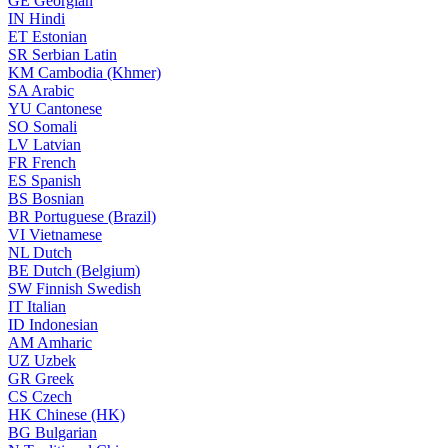
GE
Georgian
IN
Hindi
ET
Estonian
SR
Serbian Latin
KM
Cambodia (Khmer)
SA
Arabic
YU
Cantonese
SO
Somali
LV
Latvian
FR
French
ES
Spanish
BS
Bosnian
BR
Portuguese (Brazil)
VI
Vietnamese
NL
Dutch
BE
Dutch (Belgium)
SW
Finnish Swedish
IT
Italian
ID
Indonesian
AM
Amharic
UZ
Uzbek
GR
Greek
CS
Czech
HK
Chinese (HK)
BG
Bulgarian