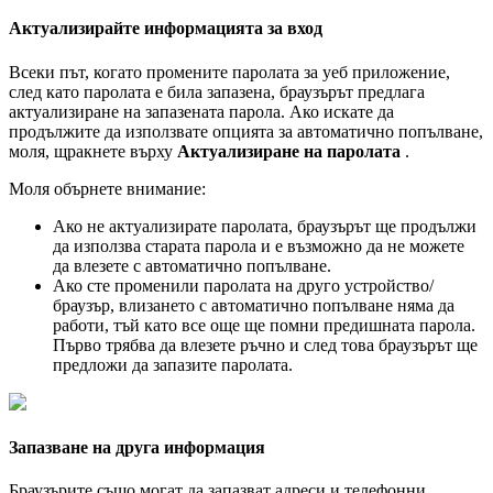
А
к
т
у
а
л
и
з
и
р
а
й
т
е
и
н
ф
о
р
м
а
ц
и
я
т
а
з
а
в
х
о
д
В
с
е
к
и
п
ъ
т
,
к
о
г
а
т
о
п
р
о
м
е
н
и
т
е
п
а
р
о
л
а
т
а
з
а
у
е
б
п
р
и
л
о
ж
е
н
и
е
,
с
л
е
д
к
а
т
о
п
а
р
о
л
а
т
а
е
б
и
л
а
з
а
п
а
з
е
н
а
,
б
р
а
у
з
ъ
р
ъ
т
п
р
е
д
л
а
г
а
а
к
т
у
а
л
и
з
и
р
а
н
е
н
а
з
а
п
а
з
е
н
а
т
а
п
а
р
о
л
а
.
А
к
о
и
с
к
а
т
е
д
а
п
р
о
д
ъ
л
ж
и
т
е
д
а
и
з
п
о
л
з
в
а
т
е
о
п
ц
и
я
т
а
з
а
а
в
т
о
м
а
т
и
ч
н
о
п
о
п
ъ
л
в
а
н
е
,
м
о
л
я
,
щ
р
а
к
н
е
т
е
в
ъ
р
х
у
А
к
т
у
а
л
и
з
и
р
а
н
е
н
а
п
а
р
о
л
а
т
а
.
М
о
л
я
о
б
ъ
р
н
е
т
е
в
н
и
м
а
н
и
е
:
А
к
о
н
е
а
к
т
у
а
л
и
з
и
р
а
т
е
п
а
р
о
л
а
т
а
,
б
р
а
у
з
ъ
р
ъ
т
щ
е
п
р
о
д
ъ
л
ж
и
д
а
и
з
п
о
л
з
в
а
с
т
а
р
а
т
а
п
а
р
о
л
а
и
е
в
ъ
з
м
о
ж
н
о
д
а
н
е
м
о
ж
е
т
е
д
а
в
л
е
з
е
т
е
с
а
в
т
о
м
а
т
и
ч
н
о
п
о
п
ъ
л
в
а
н
е
.
А
к
о
с
т
е
п
р
о
м
е
н
и
л
и
п
а
р
о
л
а
т
а
н
а
д
р
у
г
о
у
с
т
р
о
й
с
т
в
о
/
б
р
а
у
з
ъ
р
,
в
л
и
з
а
н
е
т
о
с
а
в
т
о
м
а
т
и
ч
н
о
п
о
п
ъ
л
в
а
н
е
н
я
м
а
д
а
р
а
б
о
т
и
,
т
ъ
й
к
а
т
о
в
с
е
о
щ
е
щ
е
п
о
м
н
и
п
р
е
д
и
ш
н
а
т
а
п
а
р
о
л
а
.
П
ъ
р
в
о
т
р
я
б
в
а
д
а
в
л
е
з
е
т
е
р
ъ
ч
н
о
и
с
л
е
д
т
о
в
а
б
р
а
у
з
ъ
р
ъ
т
щ
е
п
р
е
д
л
о
ж
и
д
а
з
а
п
а
з
и
т
е
п
а
р
о
л
а
т
а
.
З
а
п
а
з
в
а
н
е
н
а
д
р
у
г
а
и
н
ф
о
р
м
а
ц
и
я
Б
р
а
у
з
ъ
р
и
т
е
с
ъ
щ
о
м
о
г
а
т
д
а
з
а
п
а
з
в
а
т
а
д
р
е
с
и
и
т
е
л
е
ф
о
н
н
и