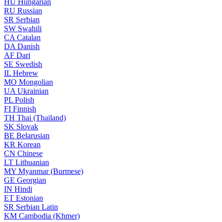
HU
Hungarian
RU
Russian
SR
Serbian
SW
Swahili
CA
Catalan
DA
Danish
AF
Dari
SE
Swedish
IL
Hebrew
MO
Mongolian
UA
Ukrainian
PL
Polish
FI
Finnish
TH
Thai (Thailand)
SK
Slovak
BE
Belarusian
KR
Korean
CN
Chinese
LT
Lithuanian
MY
Myanmar (Burmese)
GE
Georgian
IN
Hindi
ET
Estonian
SR
Serbian Latin
KM
Cambodia (Khmer)