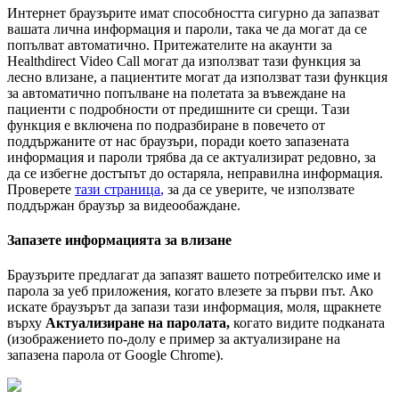
И
н
т
е
р
н
е
т
б
р
а
у
з
ъ
р
и
т
е
и
м
а
т
с
п
о
с
о
б
н
о
с
т
т
а
с
и
г
у
р
н
о
д
а
з
а
п
а
з
в
а
т
в
а
ш
а
т
а
л
и
ч
н
а
и
н
ф
о
р
м
а
ц
и
я
и
п
а
р
о
л
и
,
т
а
к
а
ч
е
д
а
м
о
г
а
т
д
а
с
е
п
о
п
ъ
л
в
а
т
а
в
т
о
м
а
т
и
ч
н
о
.
П
р
и
т
е
ж
а
т
е
л
и
т
е
н
а
а
к
а
у
н
т
и
з
а
Healthdirect
Video
Call
м
о
г
а
т
д
а
и
з
п
о
л
з
в
а
т
т
а
з
и
ф
у
н
к
ц
и
я
з
а
л
е
с
н
о
в
л
и
з
а
н
е
,
а
п
а
ц
и
е
н
т
и
т
е
м
о
г
а
т
д
а
и
з
п
о
л
з
в
а
т
т
а
з
и
ф
у
н
к
ц
и
я
з
а
а
в
т
о
м
а
т
и
ч
н
о
п
о
п
ъ
л
в
а
н
е
н
а
п
о
л
е
т
а
т
а
з
а
в
ъ
в
е
ж
д
а
н
е
н
а
п
а
ц
и
е
н
т
и
с
п
о
д
р
о
б
н
о
с
т
и
о
т
п
р
е
д
и
ш
н
и
т
е
с
и
с
р
е
щ
и
.
Т
а
з
и
ф
у
н
к
ц
и
я
е
в
к
л
ю
ч
е
н
а
п
о
п
о
д
р
а
з
б
и
р
а
н
е
в
п
о
в
е
ч
е
т
о
о
т
п
о
д
д
ъ
р
ж
а
н
и
т
е
о
т
н
а
с
б
р
а
у
з
ъ
р
и
,
п
о
р
а
д
и
к
о
е
т
о
з
а
п
а
з
е
н
а
т
а
и
н
ф
о
р
м
а
ц
и
я
и
п
а
р
о
л
и
т
р
я
б
в
а
д
а
с
е
а
к
т
у
а
л
и
з
и
р
а
т
р
е
д
о
в
н
о
,
з
а
д
а
с
е
и
з
б
е
г
н
е
д
о
с
т
ъ
п
ъ
т
д
о
о
с
т
а
р
я
л
а
,
н
е
п
р
а
в
и
л
н
а
и
н
ф
о
р
м
а
ц
и
я
.
П
р
о
в
е
р
е
т
е
т
а
з
и
с
т
р
а
н
и
ц
а
,
з
а
д
а
с
е
у
в
е
р
и
т
е
,
ч
е
и
з
п
о
л
з
в
а
т
е
п
о
д
д
ъ
р
ж
а
н
б
р
а
у
з
ъ
р
з
а
в
и
д
е
о
о
б
а
ж
д
а
н
е
.
З
а
п
а
з
е
т
е
и
н
ф
о
р
м
а
ц
и
я
т
а
з
а
в
л
и
з
а
н
е
Б
р
а
у
з
ъ
р
и
т
е
п
р
е
д
л
а
г
а
т
д
а
з
а
п
а
з
я
т
в
а
ш
е
т
о
п
о
т
р
е
б
и
т
е
л
с
к
о
и
м
е
и
п
а
р
о
л
а
з
а
у
е
б
п
р
и
л
о
ж
е
н
и
я
,
к
о
г
а
т
о
в
л
е
з
е
т
е
з
а
п
ъ
р
в
и
п
ъ
т
.
А
к
о
и
с
к
а
т
е
б
р
а
у
з
ъ
р
ъ
т
д
а
з
а
п
а
з
и
т
а
з
и
и
н
ф
о
р
м
а
ц
и
я
,
м
о
л
я
,
щ
р
а
к
н
е
т
е
в
ъ
р
х
у
А
к
т
у
а
л
и
з
и
р
а
н
е
н
а
п
а
р
о
л
а
т
а
,
к
о
г
а
т
о
в
и
д
и
т
е
п
о
д
к
а
н
а
т
а
(
и
з
о
б
р
а
ж
е
н
и
е
т
о
п
о
-
д
о
л
у
е
п
р
и
м
е
р
з
а
а
к
т
у
а
л
и
з
и
р
а
н
е
н
а
з
а
п
а
з
е
н
а
п
а
р
о
л
а
о
т
Google
Chrome
)
.