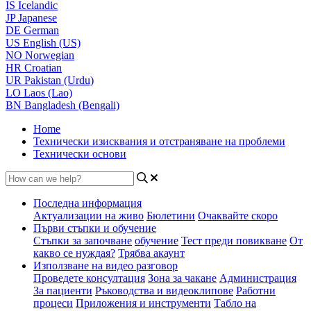
IS
Icelandic
JP
Japanese
DE
German
US
English (US)
NO
Norwegian
HR
Croatian
UR
Pakistan (Urdu)
LO
Laos (Lao)
BN
Bangladesh (Bengali)
Home
Технически изисквания и отстраняване на проблеми
Технически основи
Последна информация
Актуализации на живо
Бюлетини
Очаквайте скоро
Първи стъпки и обучение
Стъпки за започване
обучение
Тест преди повикване
От
какво се нуждая?
Трябва акаунт
Използване на видео разговор
Проведете консултация
Зона за чакане
Администрация
За пациенти
Ръководства и видеоклипове
Работни
процеси
Приложения и инструменти
Табло на