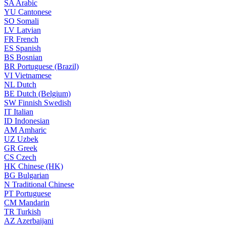
SA
Arabic
YU
Cantonese
SO
Somali
LV
Latvian
FR
French
ES
Spanish
BS
Bosnian
BR
Portuguese (Brazil)
VI
Vietnamese
NL
Dutch
BE
Dutch (Belgium)
SW
Finnish Swedish
IT
Italian
ID
Indonesian
AM
Amharic
UZ
Uzbek
GR
Greek
CS
Czech
HK
Chinese (HK)
BG
Bulgarian
N
Traditional Chinese
PT
Portuguese
CM
Mandarin
TR
Turkish
AZ
Azerbaijani