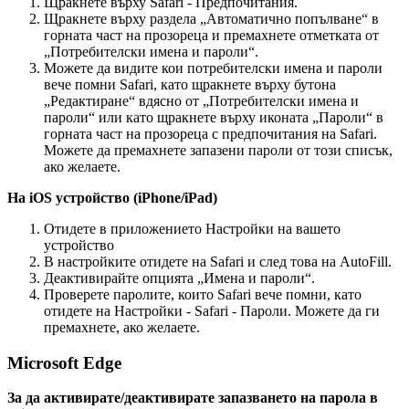
Щ
р
а
к
н
е
т
е
в
ъ
р
х
у
Safari
-
П
р
е
д
п
о
ч
и
т
а
н
и
я
.
Щ
р
а
к
н
е
т
е
в
ъ
р
х
у
р
а
з
д
е
л
а
„
А
в
т
о
м
а
т
и
ч
н
о
п
о
п
ъ
л
в
а
н
е
“
в
г
о
р
н
а
т
а
ч
а
с
т
н
а
п
р
о
з
о
р
е
ц
а
и
п
р
е
м
а
х
н
е
т
е
о
т
м
е
т
к
а
т
а
о
т
„
П
о
т
р
е
б
и
т
е
л
с
к
и
и
м
е
н
а
и
п
а
р
о
л
и
“
.
М
о
ж
е
т
е
д
а
в
и
д
и
т
е
к
о
и
п
о
т
р
е
б
и
т
е
л
с
к
и
и
м
е
н
а
и
п
а
р
о
л
и
в
е
ч
е
п
о
м
н
и
Safari
,
к
а
т
о
щ
р
а
к
н
е
т
е
в
ъ
р
х
у
б
у
т
о
н
а
„
Р
е
д
а
к
т
и
р
а
н
е
“
в
д
я
с
н
о
о
т
„
П
о
т
р
е
б
и
т
е
л
с
к
и
и
м
е
н
а
и
п
а
р
о
л
и
“
и
л
и
к
а
т
о
щ
р
а
к
н
е
т
е
в
ъ
р
х
у
и
к
о
н
а
т
а
„
П
а
р
о
л
и
“
в
г
о
р
н
а
т
а
ч
а
с
т
н
а
п
р
о
з
о
р
е
ц
а
с
п
р
е
д
п
о
ч
и
т
а
н
и
я
н
а
Safari
.
М
о
ж
е
т
е
д
а
п
р
е
м
а
х
н
е
т
е
з
а
п
а
з
е
н
и
п
а
р
о
л
и
о
т
т
о
з
и
с
п
и
с
ъ
к
,
а
к
о
ж
е
л
а
е
т
е
.
Н
а
iOS
у
с
т
р
о
й
с
т
в
о
(
iPhone
/
iPad
)
О
т
и
д
е
т
е
в
п
р
и
л
о
ж
е
н
и
е
т
о
Н
а
с
т
р
о
й
к
и
н
а
в
а
ш
е
т
о
у
с
т
р
о
й
с
т
в
о
В
н
а
с
т
р
о
й
к
и
т
е
о
т
и
д
е
т
е
н
а
Safari
и
с
л
е
д
т
о
в
а
н
а
AutoFill
.
Д
е
а
к
т
и
в
и
р
а
й
т
е
о
п
ц
и
я
т
а
„
И
м
е
н
а
и
п
а
р
о
л
и
“
.
П
р
о
в
е
р
е
т
е
п
а
р
о
л
и
т
е
,
к
о
и
т
о
Safari
в
е
ч
е
п
о
м
н
и
,
к
а
т
о
о
т
и
д
е
т
е
н
а
Н
а
с
т
р
о
й
к
и
-
Safari
-
П
а
р
о
л
и
.
М
о
ж
е
т
е
д
а
г
и
п
р
е
м
а
х
н
е
т
е
,
а
к
о
ж
е
л
а
е
т
е
.
Microsoft
Edge
З
а
д
а
а
к
т
и
в
и
р
а
т
е
/
д
е
а
к
т
и
в
и
р
а
т
е
з
а
п
а
з
в
а
н
е
т
о
н
а
п
а
р
о
л
а
в