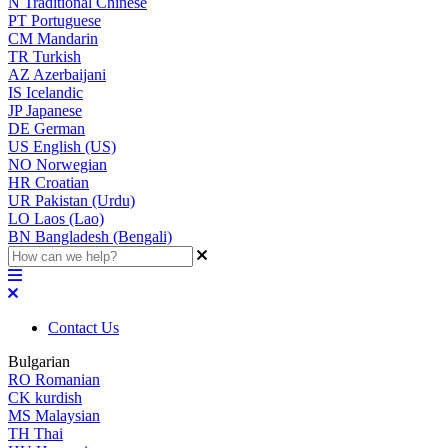
N
Traditional Chinese
PT
Portuguese
CM
Mandarin
TR
Turkish
AZ
Azerbaijani
IS
Icelandic
JP
Japanese
DE
German
US
English (US)
NO
Norwegian
HR
Croatian
UR
Pakistan (Urdu)
LO
Laos (Lao)
BN
Bangladesh (Bengali)
Contact Us
Bulgarian
RO
Romanian
CK
kurdish
MS
Malaysian
TH
Thai