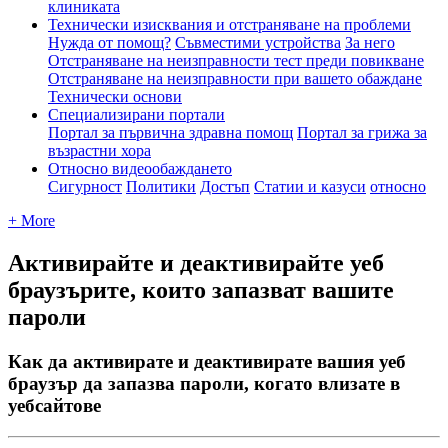
клиниката
Технически изисквания и отстраняване на проблеми
Нужда от помощ?
Съвместими устройства
За него
Отстраняване на неизправности тест преди повикване
Отстраняване на неизправности при вашето обаждане
Технически основи
Специализирани портали
Портал за първична здравна помощ
Портал за грижа за
възрастни хора
Относно видеообаждането
Сигурност
Политики
Достъп
Статии и казуси
относно
+ More
Активирайте и деактивирайте уеб
браузърите, които запазват вашите
пароли
Как да активирате и деактивирате вашия уеб
браузър да запазва пароли, когато влизате в
уебсайтове