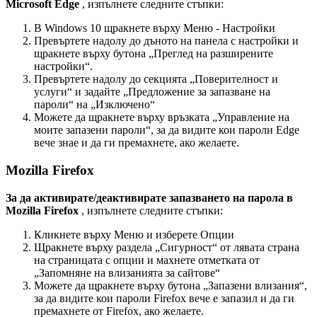
Microsoft
Edge
,
и
з
п
ъ
л
н
е
т
е
с
л
е
д
н
и
т
е
с
т
ъ
п
к
и
:
В
Windows
10
щ
р
а
к
н
е
т
е
в
ъ
р
х
у
М
е
н
ю
-
Н
а
с
т
р
о
й
к
и
П
р
е
в
ъ
р
т
е
т
е
н
а
д
о
л
у
д
о
д
ъ
н
о
т
о
н
а
п
а
н
е
л
а
с
н
а
с
т
р
о
й
к
и
и
щ
р
а
к
н
е
т
е
в
ъ
р
х
у
б
у
т
о
н
а
„
П
р
е
г
л
е
д
н
а
р
а
з
ш
и
р
е
н
и
т
е
н
а
с
т
р
о
й
к
и
“
.
П
р
е
в
ъ
р
т
е
т
е
н
а
д
о
л
у
д
о
с
е
к
ц
и
я
т
а
„
П
о
в
е
р
и
т
е
л
н
о
с
т
и
у
с
л
у
г
и
“
и
з
а
д
а
й
т
е
„
П
р
е
д
л
о
ж
е
н
и
е
з
а
з
а
п
а
з
в
а
н
е
н
а
п
а
р
о
л
и
“
н
а
„
И
з
к
л
ю
ч
е
н
о
“
М
о
ж
е
т
е
д
а
щ
р
а
к
н
е
т
е
в
ъ
р
х
у
в
р
ъ
з
к
а
т
а
„
У
п
р
а
в
л
е
н
и
е
н
а
м
о
и
т
е
з
а
п
а
з
е
н
и
п
а
р
о
л
и
“
,
з
а
д
а
в
и
д
и
т
е
к
о
и
п
а
р
о
л
и
Edge
в
е
ч
е
з
н
а
е
и
д
а
г
и
п
р
е
м
а
х
н
е
т
е
,
а
к
о
ж
е
л
а
е
т
е
.
Mozilla
Firefox
З
а
д
а
а
к
т
и
в
и
р
а
т
е
/
д
е
а
к
т
и
в
и
р
а
т
е
з
а
п
а
з
в
а
н
е
т
о
н
а
п
а
р
о
л
а
в
Mozilla
Firefox
,
и
з
п
ъ
л
н
е
т
е
с
л
е
д
н
и
т
е
с
т
ъ
п
к
и
:
К
л
и
к
н
е
т
е
в
ъ
р
х
у
М
е
н
ю
и
и
з
б
е
р
е
т
е
О
п
ц
и
и
Щ
р
а
к
н
е
т
е
в
ъ
р
х
у
р
а
з
д
е
л
а
„
С
и
г
у
р
н
о
с
т
“
о
т
л
я
в
а
т
а
с
т
р
а
н
а
н
а
с
т
р
а
н
и
ц
а
т
а
с
о
п
ц
и
и
и
м
а
х
н
е
т
е
о
т
м
е
т
к
а
т
а
о
т
„
З
а
п
о
м
н
я
н
е
н
а
в
л
и
з
а
н
и
я
т
а
з
а
с
а
й
т
о
в
е
“
М
о
ж
е
т
е
д
а
щ
р
а
к
н
е
т
е
в
ъ
р
х
у
б
у
т
о
н
а
„
З
а
п
а
з
е
н
и
в
л
и
з
а
н
и
я
“
,
з
а
д
а
в
и
д
и
т
е
к
о
и
п
а
р
о
л
и
Firefox
в
е
ч
е
е
з
а
п
а
з
и
л
и
д
а
г
и
п
р
е
м
а
х
н
е
т
е
о
т
Firefox
,
а
к
о
ж
е
л
а
е
т
е
.