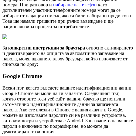
н
о
м
е
р
а
.
П
р
и
р
а
з
г
о
в
о
р
и
н
а
б
и
р
а
н
е
н
а
т
е
л
е
ф
о
н
к
а
т
о
д
о
п
ъ
л
н
и
т
е
л
е
н
у
ч
а
с
т
н
и
к
т
е
л
е
ф
о
н
н
и
т
е
н
о
м
е
р
а
м
о
г
а
т
д
а
с
е
и
з
б
и
р
а
т
о
т
п
а
д
а
щ
и
я
с
п
и
с
ъ
к
,
а
к
о
с
а
б
и
л
и
н
а
б
и
р
а
н
и
п
р
е
д
и
т
о
в
а
.
Т
о
в
а
щ
е
н
а
м
а
л
и
г
р
е
ш
к
и
т
е
п
р
и
р
ъ
ч
н
о
в
ъ
в
е
ж
д
а
н
е
и
щ
е
р
а
ц
и
о
н
а
л
и
з
и
р
а
п
р
о
ц
е
с
а
з
а
п
о
т
р
е
б
и
т
е
л
и
т
е
.
З
а
к
о
н
к
р
е
т
н
и
и
н
с
т
р
у
к
ц
и
и
з
а
б
р
а
у
з
ъ
р
а
о
т
н
о
с
н
о
а
к
т
и
в
и
р
а
н
е
т
о
и
д
е
а
к
т
и
в
и
р
а
н
е
т
о
н
а
о
п
ц
и
я
т
а
з
а
а
в
т
о
м
а
т
и
ч
н
о
з
а
п
а
з
в
а
н
е
н
а
п
а
р
о
л
а
,
м
о
л
я
,
щ
р
а
к
н
е
т
е
в
ъ
р
х
у
б
р
а
у
з
ъ
р
а
,
к
о
й
т
о
и
з
п
о
л
з
в
а
т
е
о
т
с
п
и
с
ъ
к
а
п
о
-
д
о
л
у
:
Google
Chrome
В
с
е
к
и
п
ъ
т
,
к
о
г
а
т
о
в
ъ
в
е
д
е
т
е
в
а
ш
и
т
е
и
д
е
н
т
и
ф
и
к
а
ц
и
о
н
н
и
д
а
н
н
и
,
Google
Chrome
в
и
м
о
л
и
д
а
г
и
з
а
п
а
з
и
т
е
.
С
л
е
д
в
а
щ
и
я
т
п
ъ
т
,
к
о
г
а
т
о
о
т
в
о
р
и
т
е
т
о
з
и
у
е
б
с
а
й
т
,
в
а
ш
и
я
т
б
р
а
у
з
ъ
р
щ
е
п
о
п
ъ
л
н
и
а
в
т
о
м
а
т
и
ч
н
о
и
д
е
н
т
и
ф
и
к
а
ц
и
о
н
н
и
т
е
д
а
н
н
и
з
а
з
а
п
а
з
е
н
а
т
а
п
а
р
о
л
а
.
А
к
о
с
т
е
в
л
е
з
л
и
в
Chrome
с
в
а
ш
и
я
а
к
а
у
н
т
в
Google
,
м
о
ж
е
т
е
д
а
и
з
п
о
л
з
в
а
т
е
п
а
р
о
л
и
т
е
с
и
н
а
р
а
з
л
и
ч
н
и
у
с
т
р
о
й
с
т
в
а
,
к
а
т
о
к
о
м
п
ю
т
р
и
и
у
с
т
р
о
й
с
т
в
а
с
Android
.
З
а
п
а
з
в
а
н
е
т
о
н
а
в
а
ш
и
т
е
п
а
р
о
л
и
е
в
к
л
ю
ч
е
н
о
п
о
п
о
д
р
а
з
б
и
р
а
н
е
,
н
о
м
о
ж
е
т
е
д
а
д
е
а
к
т
и
в
и
р
а
т
е
т
а
з
и
о
п
ц
и
я
.