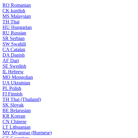
RO
Romanian
CK
kurdish
MS
Malaysian
TH
Thai
HU
Hungarian
RU
Russian
SR
Serbian
SW
Swahili
CA
Catalan
DA
Danish
AF
Dari
SE
Swedish
IL
Hebrew
MO
Mongolian
UA
Ukrainian
PL
Polish
FI
Finnish
TH
Thai (Thailand)
SK
Slovak
BE
Belarusian
KR
Korean
CN
Chinese
LT
Lithuanian
MY
Myanmar (Burmese)