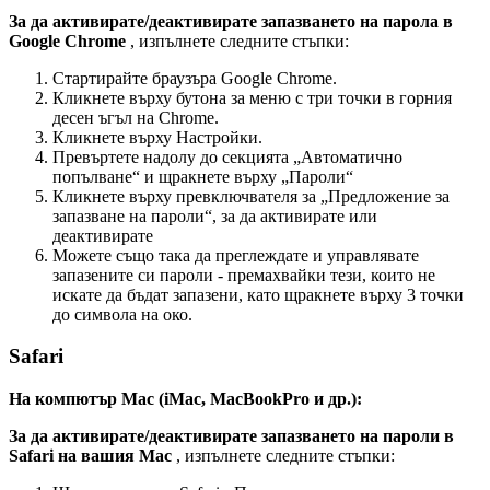
З
а
д
а
а
к
т
и
в
и
р
а
т
е
/
д
е
а
к
т
и
в
и
р
а
т
е
з
а
п
а
з
в
а
н
е
т
о
н
а
п
а
р
о
л
а
в
Google
Chrome
,
и
з
п
ъ
л
н
е
т
е
с
л
е
д
н
и
т
е
с
т
ъ
п
к
и
:
С
т
а
р
т
и
р
а
й
т
е
б
р
а
у
з
ъ
р
а
Google
Chrome
.
К
л
и
к
н
е
т
е
в
ъ
р
х
у
б
у
т
о
н
а
з
а
м
е
н
ю
с
т
р
и
т
о
ч
к
и
в
г
о
р
н
и
я
д
е
с
е
н
ъ
г
ъ
л
н
а
Chrome
.
К
л
и
к
н
е
т
е
в
ъ
р
х
у
Н
а
с
т
р
о
й
к
и
.
П
р
е
в
ъ
р
т
е
т
е
н
а
д
о
л
у
д
о
с
е
к
ц
и
я
т
а
„
А
в
т
о
м
а
т
и
ч
н
о
п
о
п
ъ
л
в
а
н
е
“
и
щ
р
а
к
н
е
т
е
в
ъ
р
х
у
„
П
а
р
о
л
и
“
К
л
и
к
н
е
т
е
в
ъ
р
х
у
п
р
е
в
к
л
ю
ч
в
а
т
е
л
я
з
а
„
П
р
е
д
л
о
ж
е
н
и
е
з
а
з
а
п
а
з
в
а
н
е
н
а
п
а
р
о
л
и
“
,
з
а
д
а
а
к
т
и
в
и
р
а
т
е
и
л
и
д
е
а
к
т
и
в
и
р
а
т
е
М
о
ж
е
т
е
с
ъ
щ
о
т
а
к
а
д
а
п
р
е
г
л
е
ж
д
а
т
е
и
у
п
р
а
в
л
я
в
а
т
е
з
а
п
а
з
е
н
и
т
е
с
и
п
а
р
о
л
и
-
п
р
е
м
а
х
в
а
й
к
и
т
е
з
и
,
к
о
и
т
о
н
е
и
с
к
а
т
е
д
а
б
ъ
д
а
т
з
а
п
а
з
е
н
и
,
к
а
т
о
щ
р
а
к
н
е
т
е
в
ъ
р
х
у
3
т
о
ч
к
и
д
о
с
и
м
в
о
л
а
н
а
о
к
о
.
Safari
Н
а
к
о
м
п
ю
т
ъ
р
Mac
(
iMac
,
MacBookPro
и
д
р
.
)
:
З
а
д
а
а
к
т
и
в
и
р
а
т
е
/
д
е
а
к
т
и
в
и
р
а
т
е
з
а
п
а
з
в
а
н
е
т
о
н
а
п
а
р
о
л
и
в
Safari
н
а
в
а
ш
и
я
Mac
,
и
з
п
ъ
л
н
е
т
е
с
л
е
д
н
и
т
е
с
т
ъ
п
к
и
: