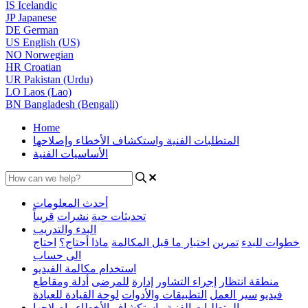
IS
Icelandic
JP
Japanese
DE
German
US
English (US)
NO
Norwegian
HR
Croatian
UR
Pakistan (Urdu)
LO
Laos (Lao)
BN
Bangladesh (Bengali)
Home
المتطلبات الفنية واستكشاف الأخطاء وإصلاحها
الأساسيات الفنية
أحدث المعلومات
تحديثات حية
نشرات
قريباً
البدء والتدريب
خطوات للبدء
تمرين
اختبار ما قبل المكالمة
ماذا أحتاج؟
احتاج
الى حساب
استخدام مكالمة الفيديو
منطقة انتظار
إجراء التشاور
إدارة
للمرضى
أدلة ومقاطع
فيديو
سير العمل
التطبيقات والأدوات
لوحة القيادة للعيادة
المتطلبات الفنية واستكشاف الأخطاء وإصلاحها