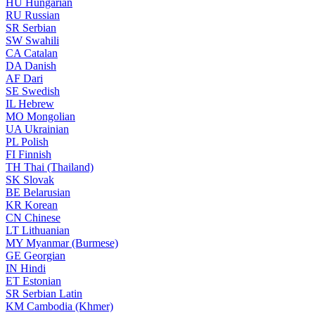
HU
Hungarian
RU
Russian
SR
Serbian
SW
Swahili
CA
Catalan
DA
Danish
AF
Dari
SE
Swedish
IL
Hebrew
MO
Mongolian
UA
Ukrainian
PL
Polish
FI
Finnish
TH
Thai (Thailand)
SK
Slovak
BE
Belarusian
KR
Korean
CN
Chinese
LT
Lithuanian
MY
Myanmar (Burmese)
GE
Georgian
IN
Hindi
ET
Estonian
SR
Serbian Latin
KM
Cambodia (Khmer)