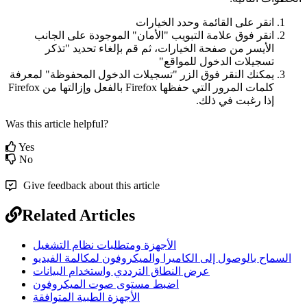
ا
ن
ق
ر
ع
ل
ى
ا
ل
ق
ا
ئ
م
ة
و
ح
د
د
ا
ل
خ
ي
ا
ر
ا
ت
ا
ن
ق
ر
ف
و
ق
ع
ل
م
ة
ا
ل
ت
ب
و
ي
ب
"
ا
ل
م
ا
ن
"
ا
ل
م
و
ج
و
د
ة
ع
ل
ى
ا
ل
ج
ا
ن
ب
ا
ل
ي
س
ر
م
ن
ص
ف
ح
ة
ا
ل
خ
ي
ا
ر
ا
ت
،
ث
م
ق
م
ب
إ
ل
غ
ا
ء
ت
ح
د
ي
د
"
ت
ذ
ك
ر
ت
س
ج
ي
ل
ت
ا
ل
د
خ
و
ل
ل
ل
م
و
ا
ق
ع
"
ي
م
ك
ن
ك
ا
ل
ن
ق
ر
ف
و
ق
ا
ل
ز
ر
"
ت
س
ج
ي
ل
ت
ا
ل
د
خ
و
ل
ا
ل
م
ح
ف
و
ظ
ة
"
ل
م
ع
ر
ف
ة
ك
ل
م
ا
ت
ا
ل
م
ر
و
ر
ا
ل
ت
ي
ح
ف
ظ
ه
ا
Firefox
ب
ا
ل
ف
ع
ل
و
إ
ز
ا
ل
ت
ه
ا
م
ن
Firefox
إ
ذ
ا
ر
غ
ب
ت
ف
ي
ذ
ل
ك
.
Was this article helpful?
Yes
No
Give feedback about this article
Related Articles
الأجهزة ومتطلبات نظام التشغيل
السماح بالوصول إلى الكاميرا والميكروفون لمكالمة الفيديو
عرض النطاق الترددي واستخدام البيانات
اضبط مستوى صوت الميكروفون
الأجهزة الطبية المتوافقة