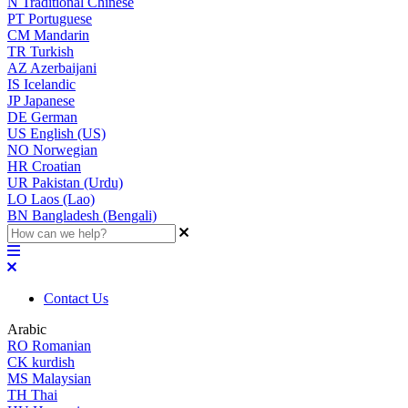
N
Traditional Chinese
PT
Portuguese
CM
Mandarin
TR
Turkish
AZ
Azerbaijani
IS
Icelandic
JP
Japanese
DE
German
US
English (US)
NO
Norwegian
HR
Croatian
UR
Pakistan (Urdu)
LO
Laos (Lao)
BN
Bangladesh (Bengali)
Contact Us
Arabic
RO
Romanian
CK
kurdish
MS
Malaysian
TH
Thai