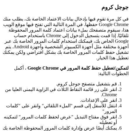
ج
و
ج
ل
ك
ر
و
م
ف
ي
ك
ل
م
ر
ة
ت
ق
و
م
ف
ي
ه
ا
ب
إ
د
خ
ا
ل
ب
ي
ا
ن
ا
ت
ا
ل
ع
ت
م
ا
د
ا
ل
خ
ا
ص
ة
ب
ك
،
ي
ط
ل
ب
م
ن
ك
Chrome
Google
ح
ف
ظ
ه
ا
.
ف
ي
ا
ل
م
ر
ة
ا
ل
ت
ا
ل
ي
ة
ا
ل
ت
ي
ت
ف
ت
ح
ف
ي
ه
ا
م
و
ق
ع
ا
ل
و
ي
ب
ه
ذ
ا
،
س
ي
ق
و
م
م
ت
ص
ف
ح
ك
ب
م
ل
ء
ب
ي
ا
ن
ا
ت
ا
ع
ت
م
ا
د
ك
ل
م
ة
ا
ل
م
ر
و
ر
ا
ل
م
ح
ف
و
ظ
ة
ت
ل
ق
ا
ئ
ي
ا
.
إ
ذ
ا
ق
م
ت
ب
ت
س
ج
ي
ل
ا
ل
د
خ
و
ل
إ
ل
ى
Chrome
ب
ا
س
ت
خ
د
ا
م
ح
س
ا
ب
Google
ا
ل
خ
ا
ص
ب
ك
،
ف
ي
م
ك
ن
ك
ا
س
ت
خ
د
ا
م
ك
ل
م
ا
ت
ا
ل
م
ر
و
ر
ا
ل
خ
ا
ص
ة
ب
ك
ع
ب
ر
أ
ج
ه
ز
ة
م
خ
ت
ل
ف
ة
م
ث
ل
أ
ج
ه
ز
ة
ا
ل
ك
م
ب
ي
و
ت
ر
ا
ل
ش
خ
ص
ي
ة
و
أ
ج
ه
ز
ة
Android
.
ي
ت
م
ت
ش
غ
ي
ل
ح
ف
ظ
ك
ل
م
ا
ت
ا
ل
م
ر
و
ر
ا
ل
خ
ا
ص
ة
ب
ك
ب
ش
ك
ل
ا
ف
ت
ر
ا
ض
ي
و
ل
ك
ن
ي
م
ك
ن
ك
ت
ع
ط
ي
ل
ه
ذ
ا
ا
ل
خ
ي
ا
ر
.
ل
ت
م
ك
ي
ن
/
ت
ع
ط
ي
ل
ح
ف
ظ
ك
ل
م
ة
ا
ل
م
ر
و
ر
ف
ي
Chrome
Google
،
أ
ك
م
ل
ا
ل
خ
ط
و
ا
ت
ا
ل
ت
ا
ل
ي
ة
:
ق
م
ب
ت
ش
غ
ي
ل
م
ت
ص
ف
ح
ج
و
ج
ل
ك
ر
و
م
.
ا
ن
ق
ر
ع
ل
ى
ز
ر
ق
ا
ئ
م
ة
ا
ل
ن
ق
ا
ط
ا
ل
ث
ل
ث
ف
ي
ا
ل
ز
ا
و
ي
ة
ا
ل
ي
م
ن
ى
ا
ل
ع
ل
ي
ا
م
ن
.
Chrome
ا
ن
ق
ر
ع
ل
ى
ا
ل
ع
د
ا
د
ا
ت
.
ا
ن
ت
ق
ل
ل
ل
س
ف
ل
إ
ل
ى
ق
س
م
"
ا
ل
م
ل
ء
ا
ل
ت
ل
ق
ا
ئ
ي
"
و
ا
ن
ق
ر
ع
ل
ى
"
ك
ل
م
ا
ت
ا
ل
م
ر
و
ر
"
ا
ن
ق
ر
ف
و
ق
م
ف
ت
ا
ح
ا
ل
ت
ب
د
ي
ل
"
ع
ر
ض
ل
ح
ف
ظ
ك
ل
م
ا
ت
ا
ل
م
ر
و
ر
"
ل
ت
م
ك
ي
ن
ه
أ
و
ت
ع
ط
ي
ل
ه
ي
م
ك
ن
ك
أ
ي
ض
ا
ع
ر
ض
و
إ
د
ا
ر
ة
ك
ل
م
ا
ت
ا
ل
م
ر
و
ر
ا
ل
م
ح
ف
و
ظ
ة
ا
ل
خ
ا
ص
ة
ب
ك