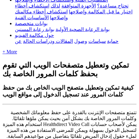
تحتاج مساعدة؟
الأجهزة المتوافقة
لذلك
استكشاف أخطاء
اختبار ما قبل المكالمة وإصلاحها
استكشاف أخطاء مكالمتك
وإصلاحها
الأساسيات الفنية
بوابات متخصصة
بوابة الرعاية الصحية الأولية
بوابة رعاية المسنين
حول مكالمة الفيديو
حماية
سياسات
وصول
المقالات ودراسات الحالة
عن
+ More
تمكين وتعطيل متصفحات الويب التي تقوم
بحفظ كلمات المرور الخاصة بك
كيفية تمكين وتعطيل متصفح الويب الخاص بك من حفظ
كلمات المرور عند تسجيل الدخول إلى مواقع الويب
ت
ت
م
ت
ع
م
ت
ص
ف
ح
ا
ت
ا
ل
ن
ت
ر
ن
ت
ب
ا
ل
ق
د
ر
ة
ع
ل
ى
ح
ف
ظ
م
ع
ل
و
م
ا
ت
ك
ا
ل
ش
خ
ص
ي
ة
و
ك
ل
م
ا
ت
ا
ل
م
ر
و
ر
ا
ل
خ
ا
ص
ة
ب
ك
ب
ش
ك
ل
آ
م
ن
ب
ح
ي
ث
ي
م
ك
ن
م
ل
ؤ
ه
ا
ت
ل
ق
ا
ئ
ي
ا
.
ي
م
ك
ن
ل
ص
ح
ا
ب
ح
س
ا
ب
ا
ت
Call
Video
Healthdirect
ا
س
ت
خ
د
ا
م
ه
ذ
ه
ا
ل
م
ي
ز
ة
ل
ت
س
ج
ي
ل
ا
ل
د
خ
و
ل
ب
س
ه
و
ل
ة
و
ي
م
ك
ن
ل
ل
م
ر
ض
ى
ا
ل
س
ت
ف
ا
د
ة
م
ن
ه
ذ
ه
ا
ل
م
ي
ز
ة
ل
م
ل
ء
ح
ق
و
ل
إ
د
خ
ا
ل
ا
ل
م
ر
ي
ض
ت
ل
ق
ا
ئ
ي
ا
ب
ت
ف
ا
ص
ي
ل
م
ن
م
و
ا
ع
ي
د
ه
م
ا
ل
س
ا
ب
ق
ة
.