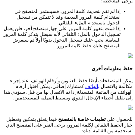
ي
ر
ج
ى
ا
ل
م
ل
ح
ظ
ة
:
إ
ذ
ا
ل
م
ت
ق
م
ب
ت
ح
د
ي
ث
ك
ل
م
ة
ا
ل
م
ر
و
ر
،
ف
س
ي
س
ت
م
ر
ا
ل
م
ت
ص
ف
ح
ف
ي
ا
س
ت
خ
د
ا
م
ك
ل
م
ة
ا
ل
م
ر
و
ر
ا
ل
ق
د
ي
م
ة
و
ق
د
ل
ت
ت
م
ك
ن
م
ن
ت
س
ج
ي
ل
ا
ل
د
خ
و
ل
ب
ا
س
ت
خ
د
ا
م
ا
ل
م
ل
ء
ا
ل
ت
ل
ق
ا
ئ
ي
.
إ
ذ
ا
ق
م
ت
ب
ت
غ
ي
ي
ر
ك
ل
م
ة
ا
ل
م
ر
و
ر
ع
ل
ى
ج
ه
ا
ز
/
م
ت
ص
ف
ح
آ
خ
ر
،
ف
ل
ن
ي
ع
م
ل
ت
س
ج
ي
ل
ا
ل
د
خ
و
ل
ب
ا
ل
م
ل
ء
ا
ل
ت
ل
ق
ا
ئ
ي
ل
ن
ه
س
ي
ظ
ل
ي
ت
ذ
ك
ر
ك
ل
م
ة
ا
ل
م
ر
و
ر
ا
ل
س
ا
ب
ق
ة
.
ي
ج
ب
ع
ل
ي
ك
ت
س
ج
ي
ل
ا
ل
د
خ
و
ل
ي
د
و
ي
ا
أ
و
ل
ث
م
س
ي
ع
ر
ض
ا
ل
م
ت
ص
ف
ح
ع
ل
ي
ك
ح
ف
ظ
ك
ل
م
ة
ا
ل
م
ر
و
ر
.
ح
ف
ظ
م
ع
ل
و
م
ا
ت
أ
خ
ر
ى
ي
م
ك
ن
ل
ل
م
ت
ص
ف
ح
ا
ت
أ
ي
ض
ا
ح
ف
ظ
ا
ل
ع
ن
ا
و
ي
ن
و
أ
ر
ق
ا
م
ا
ل
ه
و
ا
ت
ف
.
ع
ن
د
إ
ج
ر
ا
ء
م
ك
ا
ل
م
ة
و
ا
ل
ت
ص
ا
ل
ب
ا
ل
ه
ا
ت
ف
ك
م
ش
ا
ر
ك
إ
ض
ا
ف
ي
،
ي
م
ك
ن
ا
خ
ت
ي
ا
ر
أ
ر
ق
ا
م
ا
ل
ه
و
ا
ت
ف
م
ن
ا
ل
ق
ا
ئ
م
ة
ا
ل
م
ن
س
د
ل
ة
إ
ذ
ا
ت
م
ا
ل
ت
ص
ا
ل
ب
ه
ا
م
ن
ق
ب
ل
.
س
ي
ؤ
د
ي
ه
ذ
ا
إ
ل
ى
ت
ق
ل
ي
ل
أ
خ
ط
ا
ء
ا
ل
د
خ
ا
ل
ا
ل
ي
د
و
ي
و
ت
ب
س
ي
ط
ا
ل
ع
م
ل
ي
ة
ل
ل
م
س
ت
خ
د
م
ي
ن
.
ل
ل
ح
ص
و
ل
ع
ل
ى
ت
ع
ل
ي
م
ا
ت
خ
ا
ص
ة
ب
ا
ل
م
ت
ص
ف
ح
ف
ي
م
ا
ي
ت
ع
ل
ق
ب
ت
م
ك
ي
ن
و
ت
ع
ط
ي
ل
خ
ي
ا
ر
ا
ل
ح
ف
ظ
ا
ل
ت
ل
ق
ا
ئ
ي
ل
ك
ل
م
ة
ا
ل
م
ر
و
ر
،
ي
ر
ج
ى
ا
ل
ن
ق
ر
ع
ل
ى
ا
ل
م
ت
ص
ف
ح
ا
ل
ذ
ي
ت
س
ت
خ
د
م
ه
م
ن
ا
ل
ق
ا
ئ
م
ة
أ
د
ن
ا
ه
: