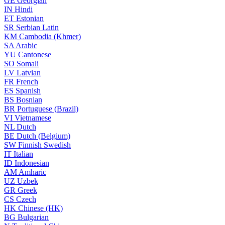
GE
Georgian
IN
Hindi
ET
Estonian
SR
Serbian Latin
KM
Cambodia (Khmer)
SA
Arabic
YU
Cantonese
SO
Somali
LV
Latvian
FR
French
ES
Spanish
BS
Bosnian
BR
Portuguese (Brazil)
VI
Vietnamese
NL
Dutch
BE
Dutch (Belgium)
SW
Finnish Swedish
IT
Italian
ID
Indonesian
AM
Amharic
UZ
Uzbek
GR
Greek
CS
Czech
HK
Chinese (HK)
BG
Bulgarian