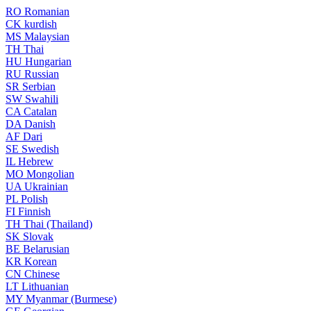
RO
Romanian
CK
kurdish
MS
Malaysian
TH
Thai
HU
Hungarian
RU
Russian
SR
Serbian
SW
Swahili
CA
Catalan
DA
Danish
AF
Dari
SE
Swedish
IL
Hebrew
MO
Mongolian
UA
Ukrainian
PL
Polish
FI
Finnish
TH
Thai (Thailand)
SK
Slovak
BE
Belarusian
KR
Korean
CN
Chinese
LT
Lithuanian
MY
Myanmar (Burmese)