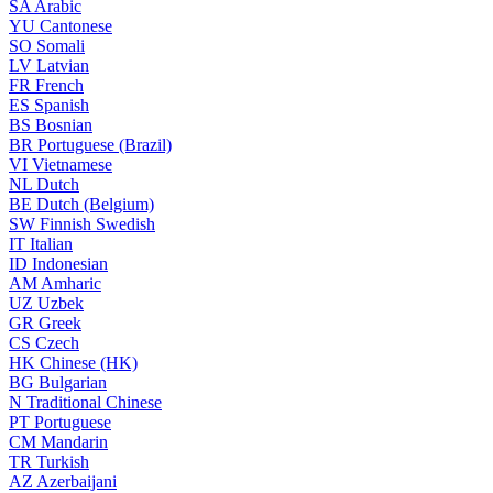
SA
Arabic
YU
Cantonese
SO
Somali
LV
Latvian
FR
French
ES
Spanish
BS
Bosnian
BR
Portuguese (Brazil)
VI
Vietnamese
NL
Dutch
BE
Dutch (Belgium)
SW
Finnish Swedish
IT
Italian
ID
Indonesian
AM
Amharic
UZ
Uzbek
GR
Greek
CS
Czech
HK
Chinese (HK)
BG
Bulgarian
N
Traditional Chinese
PT
Portuguese
CM
Mandarin
TR
Turkish
AZ
Azerbaijani