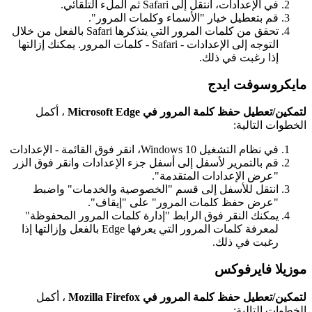
ف
ي
ا
ل
ع
د
ا
د
ا
ت
،
ا
ن
ت
ق
ل
إ
ل
ى
Safari
ث
م
ا
ل
م
ل
ء
ا
ل
ت
ل
ق
ا
ئ
ي
.
ق
م
ب
ت
ع
ط
ي
ل
خ
ي
ا
ر
"
ا
ل
س
م
ا
ء
و
ك
ل
م
ا
ت
ا
ل
م
ر
و
ر
"
.
ت
ح
ق
ق
م
ن
ك
ل
م
ا
ت
ا
ل
م
ر
و
ر
ا
ل
ت
ي
ي
ت
ذ
ك
ر
ه
ا
Safari
ب
ا
ل
ف
ع
ل
م
ن
خ
ل
ل
ا
ل
ت
و
ج
ه
إ
ل
ى
ا
ل
ع
د
ا
د
ا
ت
-
Safari
-
ك
ل
م
ا
ت
ا
ل
م
ر
و
ر
.
ي
م
ك
ن
ك
إ
ز
ا
ل
ت
ه
ا
إ
ذ
ا
ر
غ
ب
ت
ف
ي
ذ
ل
ك
.
م
ا
ي
ك
ر
و
س
و
ف
ت
ا
ي
د
ج
ل
ت
م
ك
ي
ن
/
ت
ع
ط
ي
ل
ح
ف
ظ
ك
ل
م
ة
ا
ل
م
ر
و
ر
ف
ي
Edge
Microsoft
،
أ
ك
م
ل
ا
ل
خ
ط
و
ا
ت
ا
ل
ت
ا
ل
ي
ة
:
ف
ي
ن
ظ
ا
م
ا
ل
ت
ش
غ
ي
ل
10
Windows
،
ا
ن
ق
ر
ف
و
ق
ا
ل
ق
ا
ئ
م
ة
-
ا
ل
ع
د
ا
د
ا
ت
ق
م
ب
ا
ل
ت
م
ر
ي
ر
ل
س
ف
ل
إ
ل
ى
أ
س
ف
ل
ج
ز
ء
ا
ل
ع
د
ا
د
ا
ت
و
ا
ن
ق
ر
ف
و
ق
ا
ل
ز
ر
"
ع
ر
ض
ا
ل
ع
د
ا
د
ا
ت
ا
ل
م
ت
ق
د
م
ة
"
.
ا
ن
ت
ق
ل
ل
ل
س
ف
ل
إ
ل
ى
ق
س
م
"
ا
ل
خ
ص
و
ص
ي
ة
و
ا
ل
خ
د
م
ا
ت
"
و
ا
ض
ب
ط
"
ع
ر
ض
ح
ف
ظ
ك
ل
م
ا
ت
ا
ل
م
ر
و
ر
"
ع
ل
ى
"
إ
ي
ق
ا
ف
"
.
ي
م
ك
ن
ك
ا
ل
ن
ق
ر
ف
و
ق
ا
ل
ر
ا
ب
ط
"
إ
د
ا
ر
ة
ك
ل
م
ا
ت
ا
ل
م
ر
و
ر
ا
ل
م
ح
ف
و
ظ
ة
"
ل
م
ع
ر
ف
ة
ك
ل
م
ا
ت
ا
ل
م
ر
و
ر
ا
ل
ت
ي
ي
ع
ر
ف
ه
ا
Edge
ب
ا
ل
ف
ع
ل
و
إ
ز
ا
ل
ت
ه
ا
إ
ذ
ا
ر
غ
ب
ت
ف
ي
ذ
ل
ك
.
م
و
ز
ي
ل
ف
ا
ي
ر
ف
و
ك
س
ل
ت
م
ك
ي
ن
/
ت
ع
ط
ي
ل
ح
ف
ظ
ك
ل
م
ة
ا
ل
م
ر
و
ر
ف
ي
Firefox
Mozilla
،
أ
ك
م
ل
ا
ل
خ
ط
و
ا
ت
ا
ل
ت
ا
ل
ي
ة
: