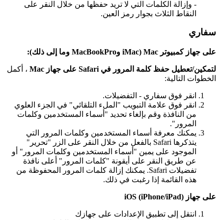
-
و
إ
ز
ا
ل
ة
ا
ل
ك
ل
م
ا
ت
ا
ل
ت
ي
ل
ت
ر
ي
د
ح
ف
ظ
ه
ا
م
ن
خ
ل
ل
ا
ل
ن
ق
ر
ع
ل
ى
ا
ل
ن
ق
ا
ط
ا
ل
ث
ل
ث
ب
ج
و
ا
ر
ر
م
ز
ا
ل
ع
ي
ن
.
س
ف
ا
ر
ي
ع
ل
ى
ج
ه
ا
ز
ك
م
ب
ي
و
ت
ر
Mac
(
iMac
و
MacBookPro
و
م
ا
إ
ل
ى
ذ
ل
ك
)
:
ل
ت
م
ك
ي
ن
/
ت
ع
ط
ي
ل
ح
ف
ظ
ك
ل
م
ة
ا
ل
م
ر
و
ر
ف
ي
Safari
ع
ل
ى
ج
ه
ا
ز
Mac
،
أ
ك
م
ل
ا
ل
خ
ط
و
ا
ت
ا
ل
ت
ا
ل
ي
ة
:
ا
ن
ق
ر
ف
و
ق
س
ف
ا
ر
ي
-
ا
ل
ت
ف
ض
ي
ل
ت
.
ا
ن
ق
ر
ف
و
ق
ع
ل
م
ة
ا
ل
ت
ب
و
ي
ب
"
ا
ل
م
ل
ء
ا
ل
ت
ل
ق
ا
ئ
ي
"
ف
ي
ا
ل
ج
ز
ء
ا
ل
ع
ل
و
ي
م
ن
ا
ل
ن
ا
ف
ذ
ة
و
ق
م
ب
إ
ل
غ
ا
ء
ت
ح
د
ي
د
"
أ
س
م
ا
ء
ا
ل
م
س
ت
خ
د
م
ي
ن
و
ك
ل
م
ا
ت
ا
ل
م
ر
و
ر
"
.
ي
م
ك
ن
ك
م
ع
ر
ف
ة
أ
س
م
ا
ء
ا
ل
م
س
ت
خ
د
م
ي
ن
و
ك
ل
م
ا
ت
ا
ل
م
ر
و
ر
ا
ل
ت
ي
ي
ت
ذ
ك
ر
ه
ا
Safari
ب
ا
ل
ف
ع
ل
م
ن
خ
ل
ل
ا
ل
ن
ق
ر
ع
ل
ى
ا
ل
ز
ر
"
ت
ح
ر
ي
ر
"
ا
ل
م
و
ج
و
د
ع
ل
ى
ي
م
ي
ن
"
أ
س
م
ا
ء
ا
ل
م
س
ت
خ
د
م
ي
ن
و
ك
ل
م
ا
ت
ا
ل
م
ر
و
ر
"
أ
و
ع
ن
ط
ر
ي
ق
ا
ل
ن
ق
ر
ع
ل
ى
أ
ي
ق
و
ن
ة
"
ك
ل
م
ا
ت
ا
ل
م
ر
و
ر
"
أ
ع
ل
ى
ن
ا
ف
ذ
ة
ت
ف
ض
ي
ل
ت
Safari
.
ي
م
ك
ن
ك
إ
ز
ا
ل
ة
ك
ل
م
ا
ت
ا
ل
م
ر
و
ر
ا
ل
م
ح
ف
و
ظ
ة
م
ن
ه
ذ
ه
ا
ل
ق
ا
ئ
م
ة
إ
ذ
ا
ر
غ
ب
ت
ف
ي
ذ
ل
ك
.
ع
ل
ى
ج
ه
ا
ز
)
iPad
/
iPhone
(
iOS
ا
ن
ت
ق
ل
إ
ل
ى
ت
ط
ب
ي
ق
ا
ل
ع
د
ا
د
ا
ت
ع
ل
ى
ج
ه
ا
ز
ك