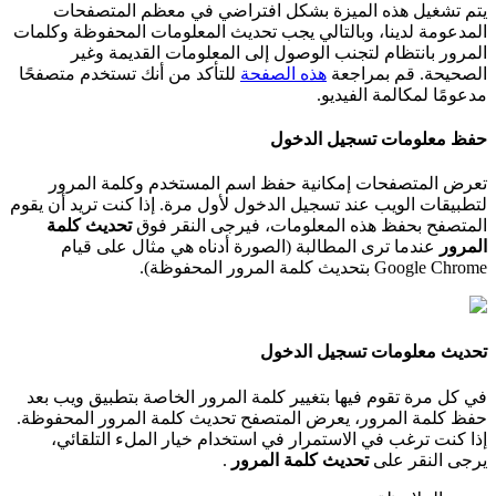
ي
ت
م
ت
ش
غ
ي
ل
ه
ذ
ه
ا
ل
م
ي
ز
ة
ب
ش
ك
ل
ا
ف
ت
ر
ا
ض
ي
ف
ي
م
ع
ظ
م
ا
ل
م
ت
ص
ف
ح
ا
ت
ا
ل
م
د
ع
و
م
ة
ل
د
ي
ن
ا
،
و
ب
ا
ل
ت
ا
ل
ي
ي
ج
ب
ت
ح
د
ي
ث
ا
ل
م
ع
ل
و
م
ا
ت
ا
ل
م
ح
ف
و
ظ
ة
و
ك
ل
م
ا
ت
ا
ل
م
ر
و
ر
ب
ا
ن
ت
ظ
ا
م
ل
ت
ج
ن
ب
ا
ل
و
ص
و
ل
إ
ل
ى
ا
ل
م
ع
ل
و
م
ا
ت
ا
ل
ق
د
ي
م
ة
و
غ
ي
ر
ا
ل
ص
ح
ي
ح
ة
.
ق
م
ب
م
ر
ا
ج
ع
ة
ه
ذ
ه
ا
ل
ص
ف
ح
ة
ل
ل
ت
أ
ك
د
م
ن
أ
ن
ك
ت
س
ت
خ
د
م
م
ت
ص
ف
ح
ا
م
د
ع
و
م
ا
ل
م
ك
ا
ل
م
ة
ا
ل
ف
ي
د
ي
و
.
ح
ف
ظ
م
ع
ل
و
م
ا
ت
ت
س
ج
ي
ل
ا
ل
د
خ
و
ل
ت
ع
ر
ض
ا
ل
م
ت
ص
ف
ح
ا
ت
إ
م
ك
ا
ن
ي
ة
ح
ف
ظ
ا
س
م
ا
ل
م
س
ت
خ
د
م
و
ك
ل
م
ة
ا
ل
م
ر
و
ر
ل
ت
ط
ب
ي
ق
ا
ت
ا
ل
و
ي
ب
ع
ن
د
ت
س
ج
ي
ل
ا
ل
د
خ
و
ل
ل
و
ل
م
ر
ة
.
إ
ذ
ا
ك
ن
ت
ت
ر
ي
د
أ
ن
ي
ق
و
م
ا
ل
م
ت
ص
ف
ح
ب
ح
ف
ظ
ه
ذ
ه
ا
ل
م
ع
ل
و
م
ا
ت
،
ف
ي
ر
ج
ى
ا
ل
ن
ق
ر
ف
و
ق
ت
ح
د
ي
ث
ك
ل
م
ة
ا
ل
م
ر
و
ر
ع
ن
د
م
ا
ت
ر
ى
ا
ل
م
ط
ا
ل
ب
ة
(
ا
ل
ص
و
ر
ة
أ
د
ن
ا
ه
ه
ي
م
ث
ا
ل
ع
ل
ى
ق
ي
ا
م
Chrome
Google
ب
ت
ح
د
ي
ث
ك
ل
م
ة
ا
ل
م
ر
و
ر
ا
ل
م
ح
ف
و
ظ
ة
)
.
ت
ح
د
ي
ث
م
ع
ل
و
م
ا
ت
ت
س
ج
ي
ل
ا
ل
د
خ
و
ل
ف
ي
ك
ل
م
ر
ة
ت
ق
و
م
ف
ي
ه
ا
ب
ت
غ
ي
ي
ر
ك
ل
م
ة
ا
ل
م
ر
و
ر
ا
ل
خ
ا
ص
ة
ب
ت
ط
ب
ي
ق
و
ي
ب
ب
ع
د
ح
ف
ظ
ك
ل
م
ة
ا
ل
م
ر
و
ر
،
ي
ع
ر
ض
ا
ل
م
ت
ص
ف
ح
ت
ح
د
ي
ث
ك
ل
م
ة
ا
ل
م
ر
و
ر
ا
ل
م
ح
ف
و
ظ
ة
.
إ
ذ
ا
ك
ن
ت
ت
ر
غ
ب
ف
ي
ا
ل
س
ت
م
ر
ا
ر
ف
ي
ا
س
ت
خ
د
ا
م
خ
ي
ا
ر
ا
ل
م
ل
ء
ا
ل
ت
ل
ق
ا
ئ
ي
،
ي
ر
ج
ى
ا
ل
ن
ق
ر
ع
ل
ى
ت
ح
د
ي
ث
ك
ل
م
ة
ا
ل
م
ر
و
ر
.