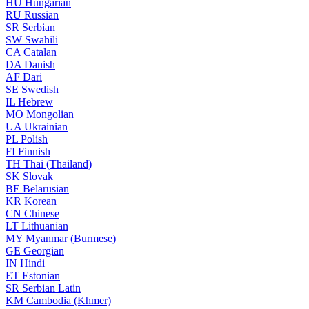
HU
Hungarian
RU
Russian
SR
Serbian
SW
Swahili
CA
Catalan
DA
Danish
AF
Dari
SE
Swedish
IL
Hebrew
MO
Mongolian
UA
Ukrainian
PL
Polish
FI
Finnish
TH
Thai (Thailand)
SK
Slovak
BE
Belarusian
KR
Korean
CN
Chinese
LT
Lithuanian
MY
Myanmar (Burmese)
GE
Georgian
IN
Hindi
ET
Estonian
SR
Serbian Latin
KM
Cambodia (Khmer)