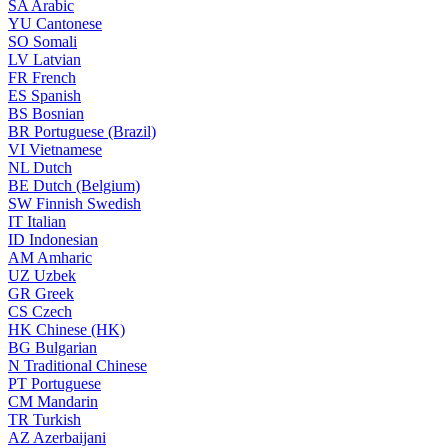
SA
Arabic
YU
Cantonese
SO
Somali
LV
Latvian
FR
French
ES
Spanish
BS
Bosnian
BR
Portuguese (Brazil)
VI
Vietnamese
NL
Dutch
BE
Dutch (Belgium)
SW
Finnish Swedish
IT
Italian
ID
Indonesian
AM
Amharic
UZ
Uzbek
GR
Greek
CS
Czech
HK
Chinese (HK)
BG
Bulgarian
N
Traditional Chinese
PT
Portuguese
CM
Mandarin
TR
Turkish
AZ
Azerbaijani