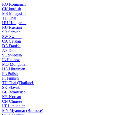
RO
Romanian
CK
kurdish
MS
Malaysian
TH
Thai
HU
Hungarian
RU
Russian
SR
Serbian
SW
Swahili
CA
Catalan
DA
Danish
AF
Dari
SE
Swedish
IL
Hebrew
MO
Mongolian
UA
Ukrainian
PL
Polish
FI
Finnish
TH
Thai (Thailand)
SK
Slovak
BE
Belarusian
KR
Korean
CN
Chinese
LT
Lithuanian
MY
Myanmar (Burmese)