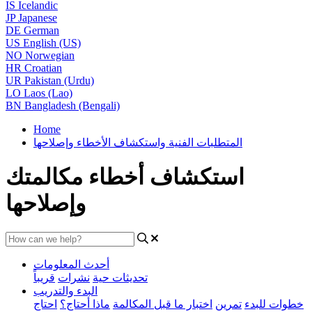
IS
Icelandic
JP
Japanese
DE
German
US
English (US)
NO
Norwegian
HR
Croatian
UR
Pakistan (Urdu)
LO
Laos (Lao)
BN
Bangladesh (Bengali)
Home
المتطلبات الفنية واستكشاف الأخطاء وإصلاحها
استكشاف أخطاء مكالمتك
وإصلاحها
أحدث المعلومات
تحديثات حية
نشرات
قريباً
البدء والتدريب
خطوات للبدء
تمرين
اختبار ما قبل المكالمة
ماذا أحتاج؟
احتاج