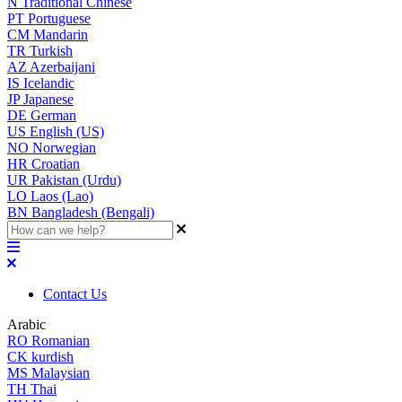
N
Traditional Chinese
PT
Portuguese
CM
Mandarin
TR
Turkish
AZ
Azerbaijani
IS
Icelandic
JP
Japanese
DE
German
US
English (US)
NO
Norwegian
HR
Croatian
UR
Pakistan (Urdu)
LO
Laos (Lao)
BN
Bangladesh (Bengali)
Contact Us
Arabic
RO
Romanian
CK
kurdish
MS
Malaysian
TH
Thai