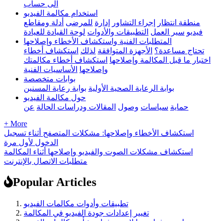
الى حساب
استخدام مكالمة الفيديو
منطقة انتظار
إجراء التشاور
إدارة
للمرضى
أدلة ومقاطع
فيديو
سير العمل
التطبيقات والأدوات
لوحة القيادة للعيادة
المتطلبات الفنية واستكشاف الأخطاء وإصلاحها
تحتاج مساعدة؟
الأجهزة المتوافقة
لذلك
استكشاف أخطاء
اختبار ما قبل المكالمة وإصلاحها
استكشاف أخطاء مكالمتك
وإصلاحها
الأساسيات الفنية
بوابات متخصصة
بوابة الرعاية الصحية الأولية
بوابة رعاية المسنين
حول مكالمة الفيديو
حماية
سياسات
وصول
المقالات ودراسات الحالة
عن
+ More
استكشاف الأخطاء وإصلاحها: مشكلات المتصفح أثناء تسجيل
الدخول لأول مرة
استكشاف مشكلات الصوت والفيديو وإصلاحها أثناء المكالمة
متطلبات الاتصال بالإنترنت
Popular Articles
تطبيقات وأدوات مكالمات الفيديو
تغيير إعدادات جودة الفيديو في المكالمة