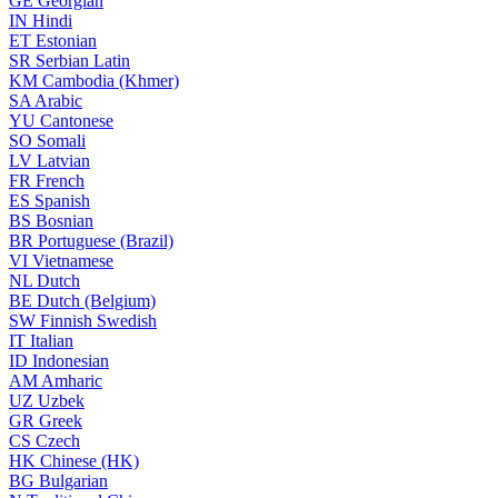
GE
Georgian
IN
Hindi
ET
Estonian
SR
Serbian Latin
KM
Cambodia (Khmer)
SA
Arabic
YU
Cantonese
SO
Somali
LV
Latvian
FR
French
ES
Spanish
BS
Bosnian
BR
Portuguese (Brazil)
VI
Vietnamese
NL
Dutch
BE
Dutch (Belgium)
SW
Finnish Swedish
IT
Italian
ID
Indonesian
AM
Amharic
UZ
Uzbek
GR
Greek
CS
Czech
HK
Chinese (HK)
BG
Bulgarian