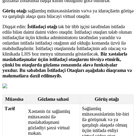
g
ö
zl
ə
m
ə
zonas
ı
nda
ba
ş
qa
kimin
oldu
ğ
unu
g
ö
r
ə
bilmirl
ə
r
.
G
ö
r
ü
ş
ota
ğ
ı
sa
ğ
laml
ı
q
m
ü
t
ə
x
ə
ssisl
ə
rinin
v
ə
/
v
ə
ya
idar
ə
ç
il
ə
rin
g
ö
r
ü
ş
ə
v
ə
qar
ş
ı
l
ı
ql
ı
ə
laq
ə
qura
bil
ə
c
ə
yi
virtual
otaqd
ı
r
.
Diqq
ə
t
edin
:
İ
stifad
ə
ç
i
ota
ğ
ı
t
ə
k
bir
tibb
i
ş
ç
isi
t
ə
r
ə
find
ə
n
istifad
ə
edil
ə
bil
ə
n
daimi
daimi
video
otaqd
ı
r
.
İ
stifad
ə
ç
i
otaqlar
ı
t
ə
l
ə
b
olunan
istifad
ə
ç
il
ə
r
ü
ç
ü
n
klinika
administratoru
t
ə
r
ə
find
ə
n
yarad
ı
l
ı
r
v
ə
onlardan
istifad
ə
istifad
ə
ç
i
ota
ğ
ı
n
ı
n
aid
oldu
ğ
u
komanda
ü
zv
ü
il
ə
m
ə
hdudla
ş
d
ı
r
ı
l
ı
r
.
İ
stifad
ə
ç
i
otaqlar
ı
nda
İ
stifad
ə
ç
inin
ad
ı
olacaq
v
ə
klinikada
LHS
boz
menyu
s
ü
tununda
g
ö
st
ə
ril
ə
c
ə
k
.
Biz
x
ə
st
ə
l
ə
rl
ə
m
ə
sl
ə
h
ə
tl
ə
ş
m
ə
l
ə
r
ü
ç
ü
n
istifad
ə
ç
i
otaqlar
ı
n
ı
t
ö
vsiy
ə
etmirik
,
ç
ü
nki
bu
otaqlarda
g
ö
zl
ə
m
ə
zonas
ı
nda
ə
lav
ə
funksiyalar
yoxdur
.
Bu
s
ə
b
ə
bd
ə
n
İ
stifad
ə
ç
i
Otaqlar
ı
a
ş
a
ğ
ı
dak
ı
diaqrama
v
ə
m
ə
lumatlara
daxil
edilm
ə
yib
.
M
ü
ə
ssis
ə
G
ö
zl
ə
m
ə
sah
ə
si
G
ö
r
ü
ş
ota
ğ
ı
T
ə
rif
Sa
ğ
laml
ı
q
X
ə
st
ə
nin
ö
z
sa
ğ
laml
ı
q
m
ü
t
ə
x
ə
ssisl
ə
rinin
bir
-
biri
m
ü
t
ə
x
ə
ssisi
il
ə
il
ə
g
ö
r
ü
ş
m
ə
k
v
ə
ya
m
ə
sl
ə
h
ə
tl
ə
ş
m
ə
ni
qar
ş
ı
l
ı
ql
ı
ə
laq
ə
d
ə
olmaq
g
ö
zl
ə
diyi
ş
ə
xsi
virtual
ü
ç
ü
n
istifad
ə
etdiyi
m
ə
kan
.
virtual
video
otaq
.