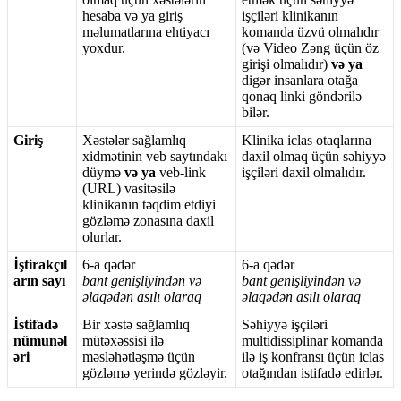
hesaba
v
ə
ya
giri
ş
i
ş
ç
il
ə
ri
klinikan
ı
n
m
ə
lumatlar
ı
na
ehtiyac
ı
komanda
ü
zv
ü
olmal
ı
d
ı
r
yoxdur
.
(
v
ə
Video
Z
ə
ng
ü
ç
ü
n
ö
z
giri
ş
i
olmal
ı
d
ı
r
)
v
ə
ya
dig
ə
r
insanlara
ota
ğ
a
qonaq
linki
g
ö
nd
ə
ril
ə
bil
ə
r
.
Giri
ş
X
ə
st
ə
l
ə
r
sa
ğ
laml
ı
q
Klinika
iclas
otaqlar
ı
na
xidm
ə
tinin
veb
sayt
ı
ndak
ı
daxil
olmaq
ü
ç
ü
n
s
ə
hiyy
ə
d
ü
ym
ə
v
ə
ya
veb
-
link
i
ş
ç
il
ə
ri
daxil
olmal
ı
d
ı
r
.
(
URL
)
vasit
ə
sil
ə
klinikan
ı
n
t
ə
qdim
etdiyi
g
ö
zl
ə
m
ə
zonas
ı
na
daxil
olurlar
.
İ
ş
tirak
ç
ı
l
6
-
a
q
ə
d
ə
r
6
-
a
q
ə
d
ə
r
ar
ı
n
say
ı
bant
geni
ş
liyind
ə
n
v
ə
bant
geni
ş
liyind
ə
n
v
ə
ə
laq
ə
d
ə
n
as
ı
l
ı
olaraq
ə
laq
ə
d
ə
n
as
ı
l
ı
olaraq
İ
stifad
ə
Bir
x
ə
st
ə
sa
ğ
laml
ı
q
S
ə
hiyy
ə
i
ş
ç
il
ə
ri
n
ü
mun
ə
l
m
ü
t
ə
x
ə
ssisi
il
ə
multidissiplinar
komanda
ə
ri
m
ə
sl
ə
h
ə
tl
ə
ş
m
ə
ü
ç
ü
n
il
ə
i
ş
konfrans
ı
ü
ç
ü
n
iclas
g
ö
zl
ə
m
ə
yerind
ə
g
ö
zl
ə
yir
.
ota
ğ
ı
ndan
istifad
ə
edirl
ə
r
.