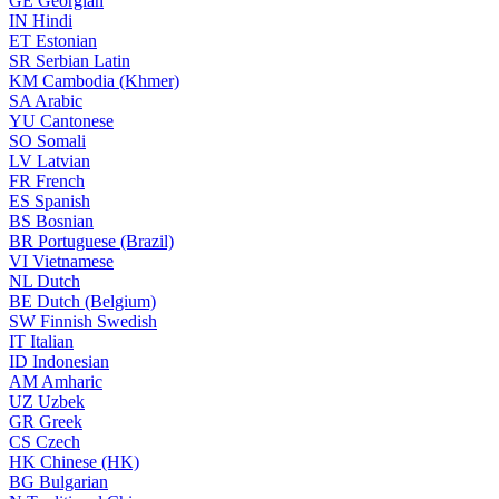
GE
Georgian
IN
Hindi
ET
Estonian
SR
Serbian Latin
KM
Cambodia (Khmer)
SA
Arabic
YU
Cantonese
SO
Somali
LV
Latvian
FR
French
ES
Spanish
BS
Bosnian
BR
Portuguese (Brazil)
VI
Vietnamese
NL
Dutch
BE
Dutch (Belgium)
SW
Finnish Swedish
IT
Italian
ID
Indonesian
AM
Amharic
UZ
Uzbek
GR
Greek
CS
Czech
HK
Chinese (HK)
BG
Bulgarian