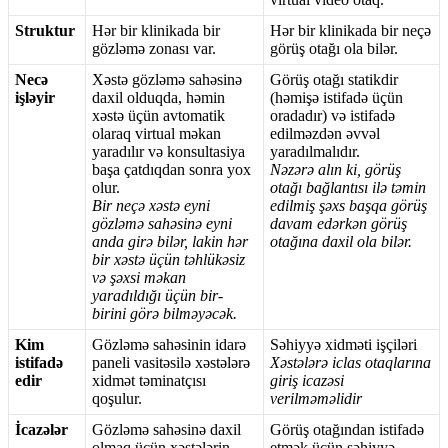
Struktur
H
ə
r
bir
klinikada
bir
H
ə
r
bir
klinikada
bir
ne
ç
ə
g
ö
zl
ə
m
ə
zonas
ı
var
.
g
ö
r
ü
ş
ota
ğ
ı
ola
bil
ə
r
.
Nec
ə
X
ə
st
ə
g
ö
zl
ə
m
ə
sah
ə
sin
ə
G
ö
r
ü
ş
ota
ğ
ı
statikdir
i
ş
l
ə
yir
daxil
olduqda
,
h
ə
min
(
h
ə
mi
ş
ə
istifad
ə
ü
ç
ü
n
x
ə
st
ə
ü
ç
ü
n
avtomatik
oradad
ı
r
)
v
ə
istifad
ə
olaraq
virtual
m
ə
kan
edilm
ə
zd
ə
n
ə
vv
ə
l
yarad
ı
l
ı
r
v
ə
konsultasiya
yarad
ı
lmal
ı
d
ı
r
.
ba
ş
a
ç
atd
ı
qdan
sonra
yox
N
ə
z
ə
r
ə
al
ı
n
ki
,
g
ö
r
ü
ş
olur
.
ota
ğ
ı
ba
ğ
lant
ı
s
ı
il
ə
t
ə
min
Bir
ne
ç
ə
x
ə
st
ə
eyni
edilmi
ş
ş
ə
xs
ba
ş
qa
g
ö
r
ü
ş
g
ö
zl
ə
m
ə
sah
ə
sin
ə
eyni
davam
ed
ə
rk
ə
n
g
ö
r
ü
ş
anda
gir
ə
bil
ə
r
,
lakin
h
ə
r
ota
ğ
ı
na
daxil
ola
bil
ə
r
.
bir
x
ə
st
ə
ü
ç
ü
n
t
ə
hl
ü
k
ə
siz
v
ə
ş
ə
xsi
m
ə
kan
yarad
ı
ld
ı
ğ
ı
ü
ç
ü
n
bir
-
birini
g
ö
r
ə
bilm
ə
y
ə
c
ə
k
.
Kim
G
ö
zl
ə
m
ə
sah
ə
sinin
idar
ə
S
ə
hiyy
ə
xidm
ə
ti
i
ş
ç
il
ə
ri
istifad
ə
paneli
vasit
ə
sil
ə
x
ə
st
ə
l
ə
r
ə
X
ə
st
ə
l
ə
r
ə
iclas
otaqlar
ı
na
edir
xidm
ə
t
t
ə
minat
ç
ı
s
ı
giri
ş
icaz
ə
si
qo
ş
ulur
.
verilm
ə
m
ə
lidir
İ
caz
ə
l
ə
r
G
ö
zl
ə
m
ə
sah
ə
sin
ə
daxil
G
ö
r
ü
ş
ota
ğ
ı
ndan
istifad
ə
olmaq
ü
ç
ü
n
x
ə
st
ə
l
ə
rin
etm
ə
k
ü
ç
ü
n
s
ə
hiyy
ə