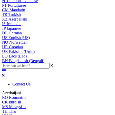
N
Traditional Chinese
PT
Portuguese
CM
Mandarin
TR
Turkish
AZ
Azerbaijani
IS
Icelandic
JP
Japanese
DE
German
US
English (US)
NO
Norwegian
HR
Croatian
UR
Pakistan (Urdu)
LO
Laos (Lao)
BN
Bangladesh (Bengali)
Contact Us
Azerbaijani
RO
Romanian
CK
kurdish
MS
Malaysian
TH
Thai