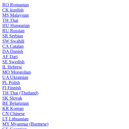
RO
Romanian
CK
kurdish
MS
Malaysian
TH
Thai
HU
Hungarian
RU
Russian
SR
Serbian
SW
Swahili
CA
Catalan
DA
Danish
AF
Dari
SE
Swedish
IL
Hebrew
MO
Mongolian
UA
Ukrainian
PL
Polish
FI
Finnish
TH
Thai (Thailand)
SK
Slovak
BE
Belarusian
KR
Korean
CN
Chinese
LT
Lithuanian
MY
Myanmar (Burmese)