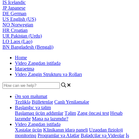
IS
Icelandic
JP
Japanese
DE
German
US
English (US)
NO
Norwegian
HR
Croatian
UR
Pakistan (Urdu)
LO
Laos (Lao)
BN
Bangladesh (Bengali)
Home
Video Zəngdən istifadə
İdarəetmə
Video Zəngin Strukturu və Rolları
Ən son məlumat
Tezliklə
Bülletenlər
Canlı Yeniləmələr
Başlanğıc və təlim
Başlamaq üçün addımlar
Təlim
Zəng öncəsi test
Hesab
lazımdır
Mənə nə lazımdır?
Video Zəngdən istifadə
Xəstələr üçün
Klinikanın idarə paneli
Uzaqdan fizioloji
monitorinq
Proqramlar və Alətlər
Bələdçilər və Videolar
İş