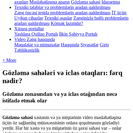
axınları
Məsləhətləşmə aparın
Gözləmə sahəsi
İdarəetmə
Texniki tələblər və problemlərin aradan qaldırılması
Zəng öncəsi testdə problemlərin aradan qaldırılması
İT üçün
Uyğun cihazlar
Texniki əsaslar
Zənginizlə bağlı problemlərin
aradan qaldırılması
Kömək lazımdır?
Xüsusi portallar
Yaşlılara Qulluq Portalı
İlkin Səhiyyə Portalı
Video Zəng haqqında
Məqalələr və nümunələr
Haqqında
Siyasətlər
Giriş
Təhlükəsizlik
+ More
Gözləmə sahələri və iclas otaqları: fərq
nədir?
Gözləmə zonasından və ya iclas otağından necə
istifadə etmək olar
G
ö
zl
ə
m
ə
sah
ə
si
x
ə
st
ə
nin
v
ə
ya
m
ü
ş
t
ə
rinin
video
m
ə
sl
ə
h
ə
tl
ə
ş
m
ə
ü
ç
ü
n
ö
z
sa
ğ
laml
ı
q
m
ü
t
ə
x
ə
ssisinin
onlara
qo
ş
ulmas
ı
n
ı
g
ö
zl
ə
diyi
yerdir
.
H
ə
r
bir
x
ə
st
ə
v
ə
ya
m
ü
ş
t
ə
rinin
ö
z
ş
ə
xsi
sah
ə
si
var
–
onlar