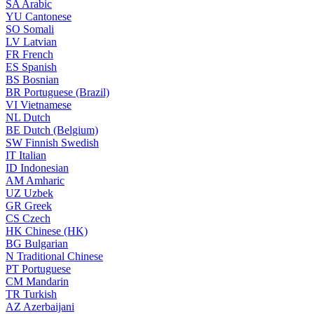
SA
Arabic
YU
Cantonese
SO
Somali
LV
Latvian
FR
French
ES
Spanish
BS
Bosnian
BR
Portuguese (Brazil)
VI
Vietnamese
NL
Dutch
BE
Dutch (Belgium)
SW
Finnish Swedish
IT
Italian
ID
Indonesian
AM
Amharic
UZ
Uzbek
GR
Greek
CS
Czech
HK
Chinese (HK)
BG
Bulgarian
N
Traditional Chinese
PT
Portuguese
CM
Mandarin
TR
Turkish
AZ
Azerbaijani