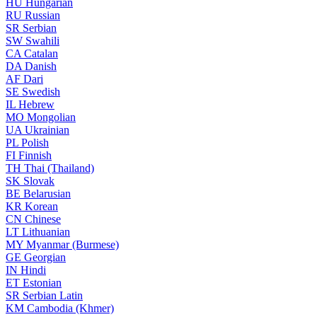
HU
Hungarian
RU
Russian
SR
Serbian
SW
Swahili
CA
Catalan
DA
Danish
AF
Dari
SE
Swedish
IL
Hebrew
MO
Mongolian
UA
Ukrainian
PL
Polish
FI
Finnish
TH
Thai (Thailand)
SK
Slovak
BE
Belarusian
KR
Korean
CN
Chinese
LT
Lithuanian
MY
Myanmar (Burmese)
GE
Georgian
IN
Hindi
ET
Estonian
SR
Serbian Latin
KM
Cambodia (Khmer)