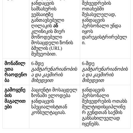
ჯ
ა
ნ
დ
ა
ც
ვ
ი
ს
შ
ე
ხ
ვ
ე
დ
რ
ე
ბ
ი
ს
ს
ა
მ
ს
ა
ხ
უ
რ
ი
ს
ო
თ
ა
ხ
ე
ბ
შ
ი
ვ
ე
ბ
ს
ა
ი
ტ
ზ
ე
შ
ე
ს
ა
ს
ვ
ლ
ე
ლ
ა
დ
,
გ
ა
ნ
თ
ა
ვ
ს
ე
ბ
უ
ლ
ი
ჯ
ა
ნ
დ
ა
ც
ვ
ი
ს
ღ
ი
ლ
ა
კ
ი
ს
ა
ნ
პ
ე
რ
ს
ო
ნ
ა
ლ
ი
უ
ნ
დ
ა
კ
ლ
ი
ნ
ი
კ
ი
ს
მ
ი
ე
რ
ი
ყ
ო
ს
მ
ო
წ
ო
დ
ე
ბ
უ
ლ
ი
დ
ა
რ
ე
გ
ი
ს
ტ
რ
ი
რ
ე
ბ
უ
ლ
მ
ო
ს
ა
ც
დ
ე
ლ
ი
ზ
ო
ნ
ი
ს
ი
.
ბ
მ
უ
ლ
ი
ს
(
URL
)
მ
ე
შ
ვ
ე
ო
ბ
ი
თ
.
მ
ო
ნ
ა
წ
ი
ლ
6
-
მ
დ
ე
6
-
მ
დ
ე
ე
თ
ა
გ
ა
მ
ტ
ა
რ
უ
ნ
ა
რ
ი
ა
ნ
ო
ბ
ი
ს
გ
ა
მ
ტ
ა
რ
უ
ნ
ა
რ
ი
ა
ნ
ო
ბ
ი
ს
რ
ა
ო
დ
ე
ნ
ო
ა
დ
ა
კ
ა
ვ
შ
ი
რ
ი
ს
ა
დ
ა
კ
ა
ვ
შ
ი
რ
ი
ს
ბ
ა
მ
ი
ხ
ე
დ
ვ
ი
თ
მ
ი
ხ
ე
დ
ვ
ი
თ
გ
ა
მ
ო
ყ
ე
ნ
ე
პ
ა
ც
ი
ე
ნ
ტ
ი
მ
ო
ს
ა
ც
დ
ე
ლ
ჯ
ა
ნ
დ
ა
ც
ვ
ი
ს
ბ
ი
ს
ზ
ო
ნ
ა
შ
ი
ე
ლ
ო
დ
ე
ბ
ა
პ
ე
რ
ს
ო
ნ
ა
ლ
ი
მ
ა
გ
ა
ლ
ი
თ
ჯ
ა
ნ
დ
ა
ც
ვ
ი
ს
შ
ე
ხ
ვ
ე
დ
რ
ე
ბ
ი
ს
ო
თ
ა
ხ
ს
ე
ბ
ი
ს
პ
ე
ც
ი
ა
ლ
ი
ს
ტ
თ
ა
ნ
მ
უ
ლ
ტ
ი
დ
ი
ს
ც
ი
პ
ლ
ი
ნ
უ
კ
ო
ნ
ს
უ
ლ
ტ
ა
ც
ი
ა
ს
.
რ
გ
უ
ნ
დ
თ
ა
ნ
ს
ა
ქ
მ
ი
ს
გ
ა
ნ
ს
ა
ხ
ი
ლ
ვ
ე
ლ
ა
დ
ი
ყ
ე
ნ
ე
ბ
ს
.