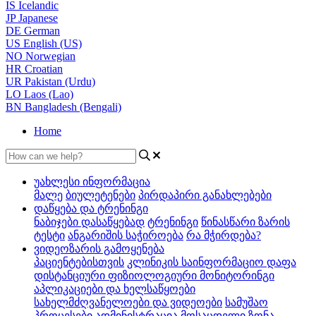
IS
Icelandic
JP
Japanese
DE
German
US
English (US)
NO
Norwegian
HR
Croatian
UR
Pakistan (Urdu)
LO
Laos (Lao)
BN
Bangladesh (Bengali)
Home
უახლესი ინფორმაცია
მალე
ბიულეტენები
პირდაპირი განახლებები
დაწყება და ტრენინგი
ნაბიჯები დასაწყებად
ტრენინგი
წინასწარი ზარის
ტესტი
ანგარიშის საჭიროება
რა მჭირდება?
ვიდეოზარის გამოყენება
პაციენტებისთვის
კლინიკის საინფორმაციო დაფა
დისტანციური ფიზიოლოგიური მონიტორინგი
აპლიკაციები და ხელსაწყოები
სახელმძღვანელოები და ვიდეოები
სამუშაო
პროცესები
ადმინისტრაცია
მოსაცდელი ზონა