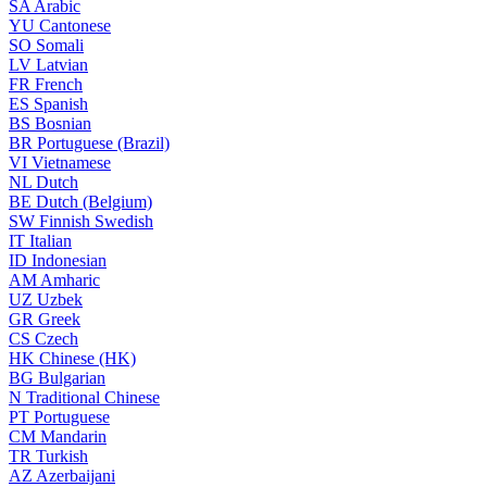
SA
Arabic
YU
Cantonese
SO
Somali
LV
Latvian
FR
French
ES
Spanish
BS
Bosnian
BR
Portuguese (Brazil)
VI
Vietnamese
NL
Dutch
BE
Dutch (Belgium)
SW
Finnish Swedish
IT
Italian
ID
Indonesian
AM
Amharic
UZ
Uzbek
GR
Greek
CS
Czech
HK
Chinese (HK)
BG
Bulgarian
N
Traditional Chinese
PT
Portuguese
CM
Mandarin
TR
Turkish
AZ
Azerbaijani