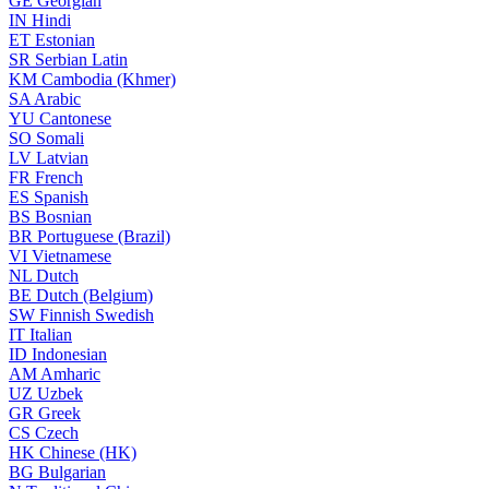
GE
Georgian
IN
Hindi
ET
Estonian
SR
Serbian Latin
KM
Cambodia (Khmer)
SA
Arabic
YU
Cantonese
SO
Somali
LV
Latvian
FR
French
ES
Spanish
BS
Bosnian
BR
Portuguese (Brazil)
VI
Vietnamese
NL
Dutch
BE
Dutch (Belgium)
SW
Finnish Swedish
IT
Italian
ID
Indonesian
AM
Amharic
UZ
Uzbek
GR
Greek
CS
Czech
HK
Chinese (HK)
BG
Bulgarian