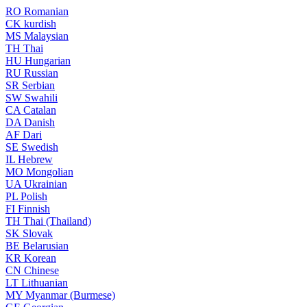
RO
Romanian
CK
kurdish
MS
Malaysian
TH
Thai
HU
Hungarian
RU
Russian
SR
Serbian
SW
Swahili
CA
Catalan
DA
Danish
AF
Dari
SE
Swedish
IL
Hebrew
MO
Mongolian
UA
Ukrainian
PL
Polish
FI
Finnish
TH
Thai (Thailand)
SK
Slovak
BE
Belarusian
KR
Korean
CN
Chinese
LT
Lithuanian
MY
Myanmar (Burmese)