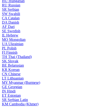
HU
Hungarian
RU
Russian
SR
Serbian
SW
Swahili
CA
Catalan
DA
Danish
AF
Dari
SE
Swedish
IL
Hebrew
MO
Mongolian
UA
Ukrainian
PL
Polish
FI
Finnish
TH
Thai (Thailand)
SK
Slovak
BE
Belarusian
KR
Korean
CN
Chinese
LT
Lithuanian
MY
Myanmar (Burmese)
GE
Georgian
IN
Hindi
ET
Estonian
SR
Serbian Latin
KM
Cambodia (Khmer)