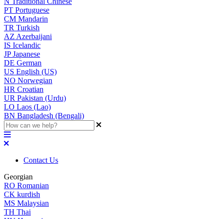
N
Traditional Chinese
PT
Portuguese
CM
Mandarin
TR
Turkish
AZ
Azerbaijani
IS
Icelandic
JP
Japanese
DE
German
US
English (US)
NO
Norwegian
HR
Croatian
UR
Pakistan (Urdu)
LO
Laos (Lao)
BN
Bangladesh (Bengali)
Contact Us
Georgian
RO
Romanian
CK
kurdish
MS
Malaysian
TH
Thai