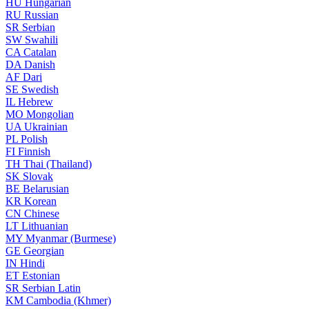
HU
Hungarian
RU
Russian
SR
Serbian
SW
Swahili
CA
Catalan
DA
Danish
AF
Dari
SE
Swedish
IL
Hebrew
MO
Mongolian
UA
Ukrainian
PL
Polish
FI
Finnish
TH
Thai (Thailand)
SK
Slovak
BE
Belarusian
KR
Korean
CN
Chinese
LT
Lithuanian
MY
Myanmar (Burmese)
GE
Georgian
IN
Hindi
ET
Estonian
SR
Serbian Latin
KM
Cambodia (Khmer)