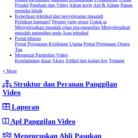
Pesakit
Panduan dan Video
Aliran kerja
Apl & Alatan
Papan
pemuka klinik
Keperluan teknikal dan penyelesaian masalah
Perlukan bantuan?
Peranti yang serasi
Untuk ia
Menyelesaikan masalah ujian pra-panggilan
Menyelesaikan
masalah panggilan anda
Asas teknikal
Portal khusus
Portal Penjagaan Kesihatan Utama
Portal Penjagaan Orang
Tua
Mengenai Panggilan Video
Keselamatan
dasar
Akses
Artikel dan kajian kes
Tentang
+ More
Struktur dan Peranan Panggilan
Video
Laporan
Apl Panggilan Video
Menguruskan Ahli Pasukan