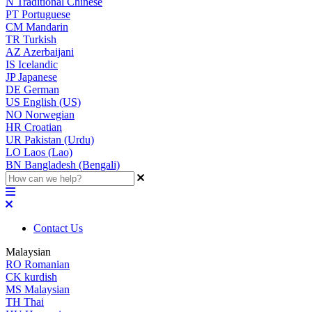
N
Traditional Chinese
PT
Portuguese
CM
Mandarin
TR
Turkish
AZ
Azerbaijani
IS
Icelandic
JP
Japanese
DE
German
US
English (US)
NO
Norwegian
HR
Croatian
UR
Pakistan (Urdu)
LO
Laos (Lao)
BN
Bangladesh (Bengali)
Contact Us
Malaysian
RO
Romanian
CK
kurdish
MS
Malaysian
TH
Thai