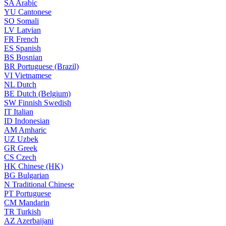
SA
Arabic
YU
Cantonese
SO
Somali
LV
Latvian
FR
French
ES
Spanish
BS
Bosnian
BR
Portuguese (Brazil)
VI
Vietnamese
NL
Dutch
BE
Dutch (Belgium)
SW
Finnish Swedish
IT
Italian
ID
Indonesian
AM
Amharic
UZ
Uzbek
GR
Greek
CS
Czech
HK
Chinese (HK)
BG
Bulgarian
N
Traditional Chinese
PT
Portuguese
CM
Mandarin
TR
Turkish
AZ
Azerbaijani