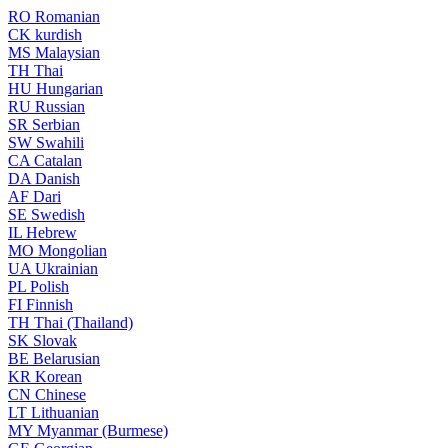
RO
Romanian
CK
kurdish
MS
Malaysian
TH
Thai
HU
Hungarian
RU
Russian
SR
Serbian
SW
Swahili
CA
Catalan
DA
Danish
AF
Dari
SE
Swedish
IL
Hebrew
MO
Mongolian
UA
Ukrainian
PL
Polish
FI
Finnish
TH
Thai (Thailand)
SK
Slovak
BE
Belarusian
KR
Korean
CN
Chinese
LT
Lithuanian
MY
Myanmar (Burmese)