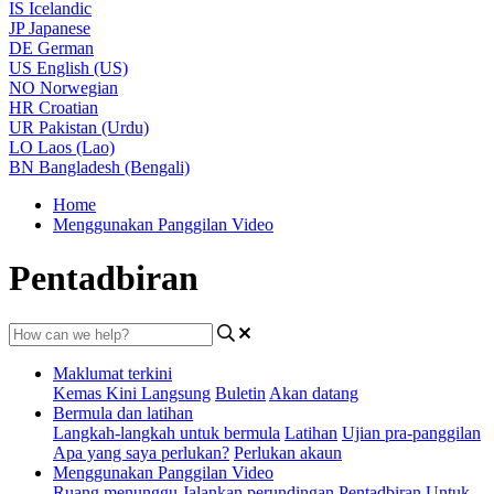
IS
Icelandic
JP
Japanese
DE
German
US
English (US)
NO
Norwegian
HR
Croatian
UR
Pakistan (Urdu)
LO
Laos (Lao)
BN
Bangladesh (Bengali)
Home
Menggunakan Panggilan Video
Pentadbiran
Maklumat terkini
Kemas Kini Langsung
Buletin
Akan datang
Bermula dan latihan
Langkah-langkah untuk bermula
Latihan
Ujian pra-panggilan
Apa yang saya perlukan?
Perlukan akaun
Menggunakan Panggilan Video
Ruang menunggu
Jalankan perundingan
Pentadbiran
Untuk