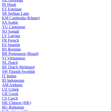
GE
Georgian
IN
Hindi
ET
Estonian
SR
Serbian Latin
KM
Cambodia (Khmer)
SA
Arabic
YU
Cantonese
SO
Somali
LV
Latvian
FR
French
ES
Spanish
BS
Bosnian
BR
Portuguese (Brazil)
VI
Vietnamese
NL
Dutch
BE
Dutch (Belgium)
SW
Finnish Swedish
IT
Italian
ID
Indonesian
AM
Amharic
UZ
Uzbek
GR
Greek
CS
Czech
HK
Chinese (HK)
BG
Bulgarian