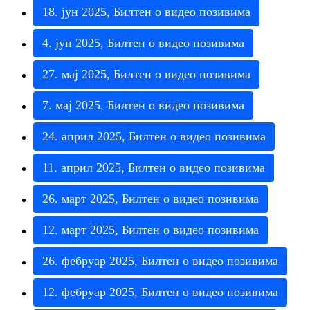
18
.
ј
у
н
2025
,
Б
и
л
т
е
н
о
в
и
д
е
о
п
о
з
и
в
и
м
а
4
.
ј
у
н
2025
,
Б
и
л
т
е
н
о
в
и
д
е
о
п
о
з
и
в
и
м
а
27
.
м
а
ј
2025
,
Б
и
л
т
е
н
о
в
и
д
е
о
п
о
з
и
в
и
м
а
7
.
м
а
ј
2025
,
Б
и
л
т
е
н
о
в
и
д
е
о
п
о
з
и
в
и
м
а
24
.
а
п
р
и
л
2025
,
Б
и
л
т
е
н
о
в
и
д
е
о
п
о
з
и
в
и
м
а
11
.
а
п
р
и
л
2025
,
Б
и
л
т
е
н
о
в
и
д
е
о
п
о
з
и
в
и
м
а
26
.
м
а
р
т
2025
,
Б
и
л
т
е
н
о
в
и
д
е
о
п
о
з
и
в
и
м
а
12
.
м
а
р
т
2025
,
Б
и
л
т
е
н
о
в
и
д
е
о
п
о
з
и
в
и
м
а
26
.
ф
е
б
р
у
а
р
2025
,
Б
и
л
т
е
н
о
в
и
д
е
о
п
о
з
и
в
и
м
а
12
.
ф
е
б
р
у
а
р
2025
,
Б
и
л
т
е
н
о
в
и
д
е
о
п
о
з
и
в
и
м
а