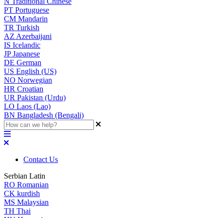
N
Traditional Chinese
PT
Portuguese
CM
Mandarin
TR
Turkish
AZ
Azerbaijani
IS
Icelandic
JP
Japanese
DE
German
US
English (US)
NO
Norwegian
HR
Croatian
UR
Pakistan (Urdu)
LO
Laos (Lao)
BN
Bangladesh (Bengali)
Contact Us
Serbian Latin
RO
Romanian
CK
kurdish
MS
Malaysian
TH
Thai