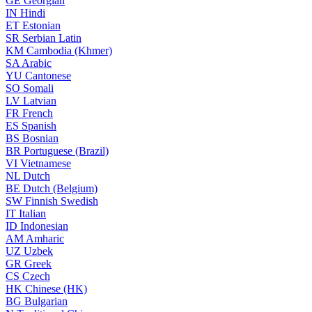
GE
Georgian
IN
Hindi
ET
Estonian
SR
Serbian Latin
KM
Cambodia (Khmer)
SA
Arabic
YU
Cantonese
SO
Somali
LV
Latvian
FR
French
ES
Spanish
BS
Bosnian
BR
Portuguese (Brazil)
VI
Vietnamese
NL
Dutch
BE
Dutch (Belgium)
SW
Finnish Swedish
IT
Italian
ID
Indonesian
AM
Amharic
UZ
Uzbek
GR
Greek
CS
Czech
HK
Chinese (HK)
BG
Bulgarian