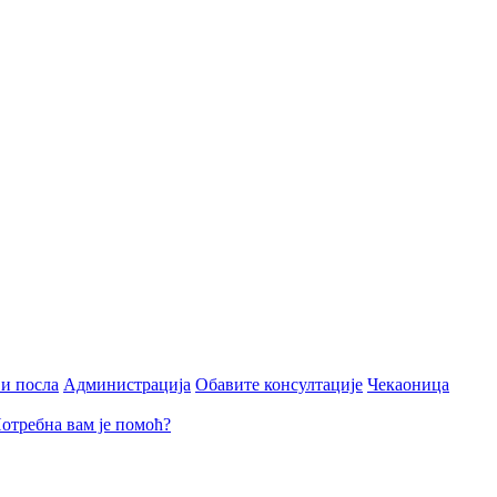
и посла
Администрација
Обавите консултације
Чекаоница
отребна вам је помоћ?