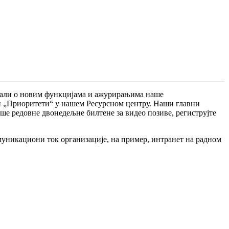
а
л
и
о
н
о
в
и
м
ф
у
н
к
ц
и
ј
а
м
а
и
а
ж
у
р
и
р
а
њ
и
м
а
н
а
ш
е
и
„
П
р
и
о
р
и
т
е
т
и
“
у
н
а
ш
е
м
Р
е
с
у
р
с
н
о
м
ц
е
н
т
р
у
.
Н
а
ш
и
г
л
а
в
н
и
ш
е
р
е
д
о
в
н
е
д
в
о
н
е
д
е
љ
н
е
б
и
л
т
е
н
е
з
а
в
и
д
е
о
п
о
з
и
в
е
,
р
е
г
и
с
т
р
у
ј
т
е
м
у
н
и
к
а
ц
и
о
н
и
т
о
к
о
р
г
а
н
и
з
а
ц
и
ј
е
,
н
а
п
р
и
м
е
р
,
и
н
т
р
а
н
е
т
н
а
р
а
д
н
о
м