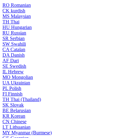
RO
Romanian
CK
kurdish
MS
Malaysian
TH
Thai
HU
Hungarian
RU
Russian
SR
Serbian
SW
Swahili
CA
Catalan
DA
Danish
AF
Dari
SE
Swedish
IL
Hebrew
MO
Mongolian
UA
Ukrainian
PL
Polish
FI
Finnish
TH
Thai (Thailand)
SK
Slovak
BE
Belarusian
KR
Korean
CN
Chinese
LT
Lithuanian
MY
Myanmar (Burmese)