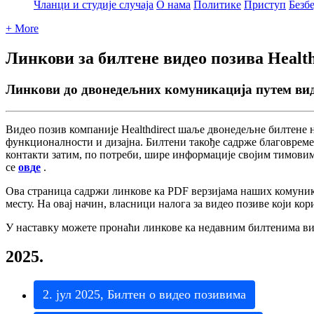
Чланци и студије случаја
О нама
Политике
Приступ
Безб
+ More
Линкови за билтене видео позива Health
Линкови до двонедељних комуникација путем вид
В
и
д
е
о
п
о
з
и
в
к
о
м
п
а
н
и
ј
е
Healthdirect
ш
а
љ
е
д
в
о
н
е
д
е
љ
н
е
б
и
л
т
е
н
е
ф
у
н
к
ц
и
о
н
а
л
н
о
с
т
и
и
д
и
з
а
ј
н
а
.
Б
и
л
т
е
н
и
т
а
к
о
ђ
е
с
а
д
р
ж
е
б
л
а
г
о
в
р
е
м
е
к
о
н
т
а
к
т
и
з
а
т
и
м
,
п
о
п
о
т
р
е
б
и
,
ш
и
р
е
и
н
ф
о
р
м
а
ц
и
ј
е
с
в
о
ј
и
м
т
и
м
о
в
и
с
е
о
в
д
е
.
О
в
а
с
т
р
а
н
и
ц
а
с
а
д
р
ж
и
л
и
н
к
о
в
е
к
а
PDF
в
е
р
з
и
ј
а
м
а
н
а
ш
и
х
к
о
м
у
н
и
м
е
с
т
у
.
Н
а
о
в
а
ј
н
а
ч
и
н
,
в
л
а
с
н
и
ц
и
н
а
л
о
г
а
з
а
в
и
д
е
о
п
о
з
и
в
е
к
о
ј
и
к
о
р
У
н
а
с
т
а
в
к
у
м
о
ж
е
т
е
п
р
о
н
а
ћ
и
л
и
н
к
о
в
е
к
а
н
е
д
а
в
н
и
м
б
и
л
т
е
н
и
м
а
в
2025
.
2
.
ј
у
л
2025
,
Б
и
л
т
е
н
о
в
и
д
е
о
п
о
з
и
в
и
м
а