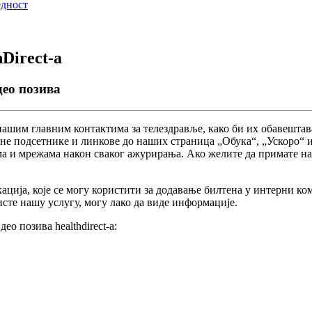
едност
Direct-а
ео позива
н
а
ш
и
м
г
л
а
в
н
и
м
к
о
н
т
а
к
т
и
м
а
з
а
т
е
л
е
з
д
р
а
в
љ
е
,
к
а
к
о
б
и
и
х
о
б
а
в
е
ш
т
а
в
н
е
п
о
д
с
е
т
н
и
к
е
и
л
и
н
к
о
в
е
д
о
н
а
ш
и
х
с
т
р
а
н
и
ц
а
„
О
б
у
к
а
“
,
„
У
с
к
о
р
о
“
м
а
и
м
р
е
ж
а
м
а
н
а
к
о
н
с
в
а
к
о
г
а
ж
у
р
и
р
а
њ
а
.
А
к
о
ж
е
л
и
т
е
д
а
п
р
и
м
а
т
е
н
а
к
а
ц
и
ј
а
,
к
о
ј
е
с
е
м
о
г
у
к
о
р
и
с
т
и
т
и
з
а
д
о
д
а
в
а
њ
е
б
и
л
т
е
н
а
у
и
н
т
е
р
н
и
к
о
и
с
т
е
н
а
ш
у
у
с
л
у
г
у
,
м
о
г
у
л
а
к
о
д
а
в
и
д
е
и
н
ф
о
р
м
а
ц
и
ј
е
.
и
д
е
о
п
о
з
и
в
а
healthdirect
-
а
: