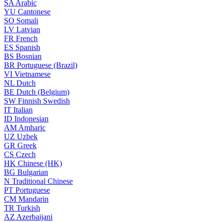
SA
Arabic
YU
Cantonese
SO
Somali
LV
Latvian
FR
French
ES
Spanish
BS
Bosnian
BR
Portuguese (Brazil)
VI
Vietnamese
NL
Dutch
BE
Dutch (Belgium)
SW
Finnish Swedish
IT
Italian
ID
Indonesian
AM
Amharic
UZ
Uzbek
GR
Greek
CS
Czech
HK
Chinese (HK)
BG
Bulgarian
N
Traditional Chinese
PT
Portuguese
CM
Mandarin
TR
Turkish
AZ
Azerbaijani