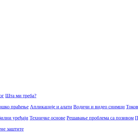
ог
Шта ми треба?
ошко праћење
Апликације и алати
Водичи и видео снимци
Токов
илни уређаји
Техничке основе
Решавање проблема са позивом
П
ене заштите