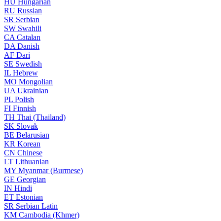
HU
Hungarian
RU
Russian
SR
Serbian
SW
Swahili
CA
Catalan
DA
Danish
AF
Dari
SE
Swedish
IL
Hebrew
MO
Mongolian
UA
Ukrainian
PL
Polish
FI
Finnish
TH
Thai (Thailand)
SK
Slovak
BE
Belarusian
KR
Korean
CN
Chinese
LT
Lithuanian
MY
Myanmar (Burmese)
GE
Georgian
IN
Hindi
ET
Estonian
SR
Serbian Latin
KM
Cambodia (Khmer)