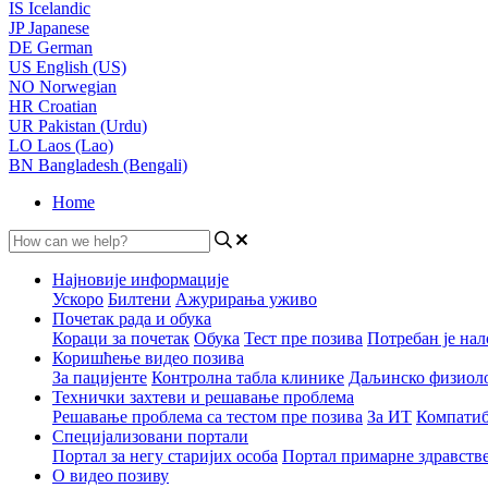
IS
Icelandic
JP
Japanese
DE
German
US
English (US)
NO
Norwegian
HR
Croatian
UR
Pakistan (Urdu)
LO
Laos (Lao)
BN
Bangladesh (Bengali)
Home
Најновије информације
Ускоро
Билтени
Ажурирања уживо
Почетак рада и обука
Кораци за почетак
Обука
Тест пре позива
Потребан је нал
Коришћење видео позива
За пацијенте
Контролна табла клинике
Даљинско физиол
Технички захтеви и решавање проблема
Решавање проблема са тестом пре позива
За ИТ
Компатиб
Специјализовани портали
Портал за негу старијих особа
Портал примарне здравств
О видео позиву