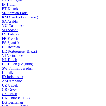
GE
Georgian
IN
Hindi
ET
Estonian
SR
Serbian Latin
KM
Cambodia (Khmer)
SA
Arabic
YU
Cantonese
SO
Somali
LV
Latvian
FR
French
ES
Spanish
BS
Bosnian
BR
Portuguese (Brazil)
VI
Vietnamese
NL
Dutch
BE
Dutch (Belgium)
SW
Finnish Swedish
IT
Italian
ID
Indonesian
AM
Amharic
UZ
Uzbek
GR
Greek
CS
Czech
HK
Chinese (HK)
BG
Bulgarian