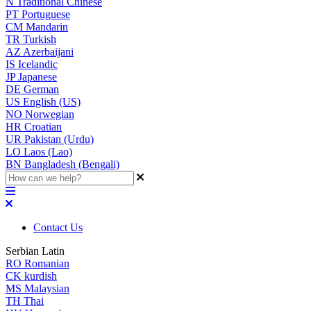
N
Traditional Chinese
PT
Portuguese
CM
Mandarin
TR
Turkish
AZ
Azerbaijani
IS
Icelandic
JP
Japanese
DE
German
US
English (US)
NO
Norwegian
HR
Croatian
UR
Pakistan (Urdu)
LO
Laos (Lao)
BN
Bangladesh (Bengali)
Contact Us
Serbian Latin
RO
Romanian
CK
kurdish
MS
Malaysian
TH
Thai