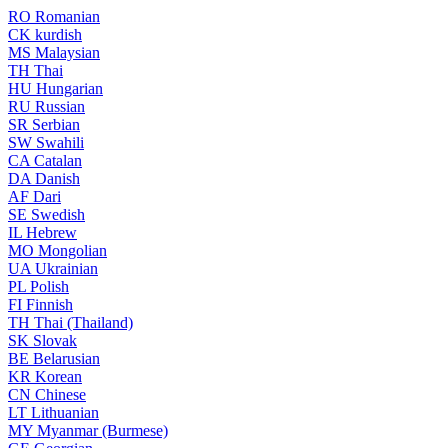
RO
Romanian
CK
kurdish
MS
Malaysian
TH
Thai
HU
Hungarian
RU
Russian
SR
Serbian
SW
Swahili
CA
Catalan
DA
Danish
AF
Dari
SE
Swedish
IL
Hebrew
MO
Mongolian
UA
Ukrainian
PL
Polish
FI
Finnish
TH
Thai (Thailand)
SK
Slovak
BE
Belarusian
KR
Korean
CN
Chinese
LT
Lithuanian
MY
Myanmar (Burmese)