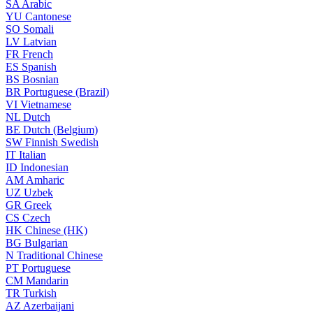
SA
Arabic
YU
Cantonese
SO
Somali
LV
Latvian
FR
French
ES
Spanish
BS
Bosnian
BR
Portuguese (Brazil)
VI
Vietnamese
NL
Dutch
BE
Dutch (Belgium)
SW
Finnish Swedish
IT
Italian
ID
Indonesian
AM
Amharic
UZ
Uzbek
GR
Greek
CS
Czech
HK
Chinese (HK)
BG
Bulgarian
N
Traditional Chinese
PT
Portuguese
CM
Mandarin
TR
Turkish
AZ
Azerbaijani