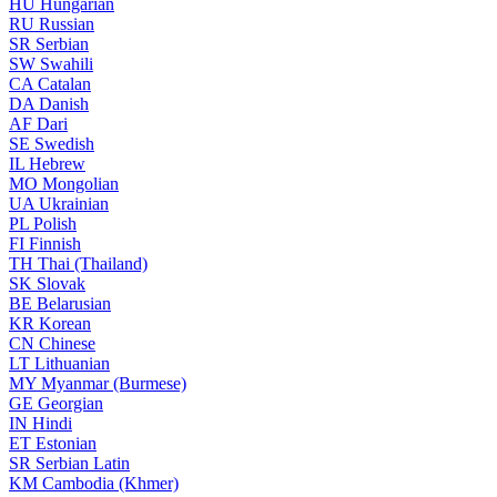
HU
Hungarian
RU
Russian
SR
Serbian
SW
Swahili
CA
Catalan
DA
Danish
AF
Dari
SE
Swedish
IL
Hebrew
MO
Mongolian
UA
Ukrainian
PL
Polish
FI
Finnish
TH
Thai (Thailand)
SK
Slovak
BE
Belarusian
KR
Korean
CN
Chinese
LT
Lithuanian
MY
Myanmar (Burmese)
GE
Georgian
IN
Hindi
ET
Estonian
SR
Serbian Latin
KM
Cambodia (Khmer)