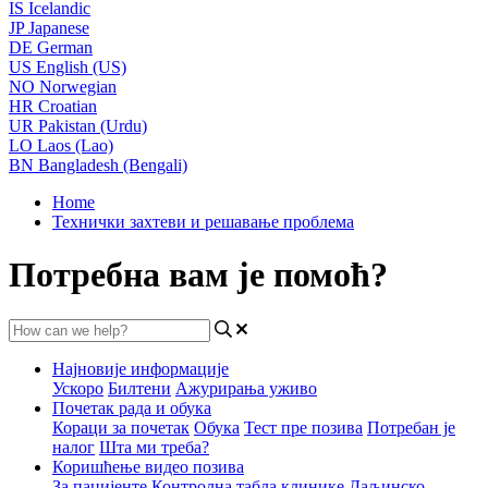
IS
Icelandic
JP
Japanese
DE
German
US
English (US)
NO
Norwegian
HR
Croatian
UR
Pakistan (Urdu)
LO
Laos (Lao)
BN
Bangladesh (Bengali)
Home
Технички захтеви и решавање проблема
Потребна вам је помоћ?
Најновије информације
Ускоро
Билтени
Ажурирања уживо
Почетак рада и обука
Кораци за почетак
Обука
Тест пре позива
Потребан је
налог
Шта ми треба?
Коришћење видео позива
За пацијенте
Контролна табла клинике
Даљинско