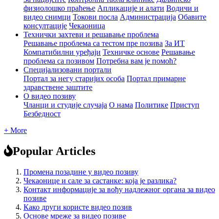
физиолошко праћење
Апликације и алати
Водичи и
видео снимци
Токови посла
Администрација
Обавите
консултације
Чекаоница
Технички захтеви и решавање проблема
Решавање проблема са тестом пре позива
За ИТ
Компатибилни уређаји
Техничке основе
Решавање
проблема са позивом
Потребна вам је помоћ?
Специјализовани портали
Портал за негу старијих особа
Портал примарне
здравствене заштите
О видео позиву
Чланци и студије случаја
О нама
Политике
Приступ
Безбедност
+ More
Popular Articles
Промена позадине у видео позиву
Чекаонице и сале за састанке: која је разлика?
Контакт информације за вођу надлежног органа за видео
позиве
Како други користе видео позив
Основе мреже за видео позиве