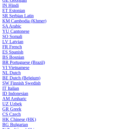
GE
Georgian
IN
Hindi
ET
Estonian
SR
Serbian Latin
KM
Cambodia (Khmer)
SA
Arabic
YU
Cantonese
SO
Somali
LV
Latvian
FR
French
ES
Spanish
BS
Bosnian
BR
Portuguese (Brazil)
VI
Vietnamese
NL
Dutch
BE
Dutch (Belgium)
SW
Finnish Swedish
IT
Italian
ID
Indonesian
AM
Amharic
UZ
Uzbek
GR
Greek
CS
Czech
HK
Chinese (HK)
BG
Bulgarian