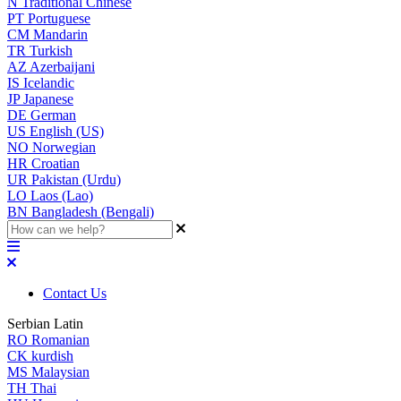
N
Traditional Chinese
PT
Portuguese
CM
Mandarin
TR
Turkish
AZ
Azerbaijani
IS
Icelandic
JP
Japanese
DE
German
US
English (US)
NO
Norwegian
HR
Croatian
UR
Pakistan (Urdu)
LO
Laos (Lao)
BN
Bangladesh (Bengali)
Contact Us
Serbian Latin
RO
Romanian
CK
kurdish
MS
Malaysian
TH
Thai