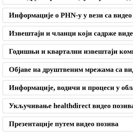
И
н
ф
о
р
м
а
ц
и
ј
е
о
PHN
-
у
у
в
е
з
и
с
а
в
и
д
е
о
И
з
в
е
ш
т
а
ј
и
и
ч
л
а
н
ц
и
к
о
ј
и
с
а
д
р
ж
е
в
и
д
е
Г
о
д
и
ш
њ
и
и
к
в
а
р
т
а
л
н
и
и
з
в
е
ш
т
а
ј
и
к
о
м
О
б
ј
а
в
е
н
а
д
р
у
ш
т
в
е
н
и
м
м
р
е
ж
а
м
а
с
а
в
и
И
н
ф
о
р
м
а
ц
и
ј
е
,
в
о
д
и
ч
и
и
п
р
о
ц
е
с
и
у
о
б
л
У
к
љ
у
ч
и
в
а
њ
е
healthdirect
в
и
д
е
о
п
о
з
и
в
П
р
е
з
е
н
т
а
ц
и
ј
е
п
у
т
е
м
в
и
д
е
о
п
о
з
и
в
а