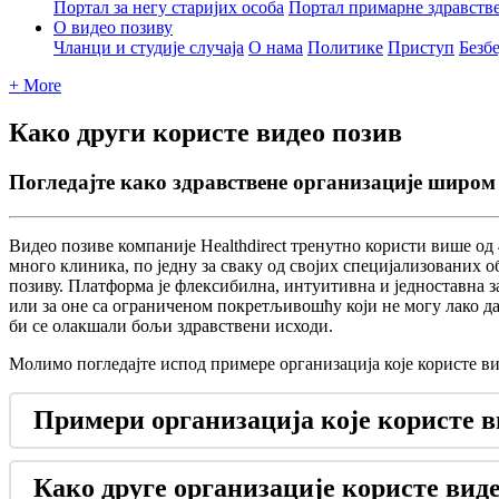
Портал за негу старијих особа
Портал примарне здравств
О видео позиву
Чланци и студије случаја
О нама
Политике
Приступ
Безб
+ More
Како други користе видео позив
Погледајте како здравствене организације широм 
В
и
д
е
о
п
о
з
и
в
е
к
о
м
п
а
н
и
ј
е
Healthdirect
т
р
е
н
у
т
н
о
к
о
р
и
с
т
и
в
и
ш
е
о
д
м
н
о
г
о
к
л
и
н
и
к
а
,
п
о
ј
е
д
н
у
з
а
с
в
а
к
у
о
д
с
в
о
ј
и
х
с
п
е
ц
и
ј
а
л
и
з
о
в
а
н
и
х
о
п
о
з
и
в
у
.
П
л
а
т
ф
о
р
м
а
ј
е
ф
л
е
к
с
и
б
и
л
н
а
,
и
н
т
у
и
т
и
в
н
а
и
ј
е
д
н
о
с
т
а
в
н
а
з
и
л
и
з
а
о
н
е
с
а
о
г
р
а
н
и
ч
е
н
о
м
п
о
к
р
е
т
љ
и
в
о
ш
ћ
у
к
о
ј
и
н
е
м
о
г
у
л
а
к
о
д
б
и
с
е
о
л
а
к
ш
а
л
и
б
о
љ
и
з
д
р
а
в
с
т
в
е
н
и
и
с
х
о
д
и
.
М
о
л
и
м
о
п
о
г
л
е
д
а
ј
т
е
и
с
п
о
д
п
р
и
м
е
р
е
о
р
г
а
н
и
з
а
ц
и
ј
а
к
о
ј
е
к
о
р
и
с
т
е
в
П
р
и
м
е
р
и
о
р
г
а
н
и
з
а
ц
и
ј
а
к
о
ј
е
к
о
р
и
с
т
е
в
К
а
к
о
д
р
у
г
е
о
р
г
а
н
и
з
а
ц
и
ј
е
к
о
р
и
с
т
е
в
и
д