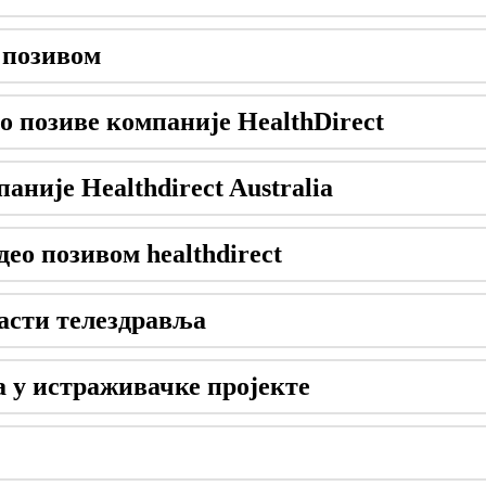
п
о
з
и
в
о
м
о
п
о
з
и
в
е
к
о
м
п
а
н
и
ј
е
HealthDirect
п
а
н
и
ј
е
Healthdirect
Australia
д
е
о
п
о
з
и
в
о
м
healthdirect
а
с
т
и
т
е
л
е
з
д
р
а
в
љ
а
а
у
и
с
т
р
а
ж
и
в
а
ч
к
е
п
р
о
ј
е
к
т
е