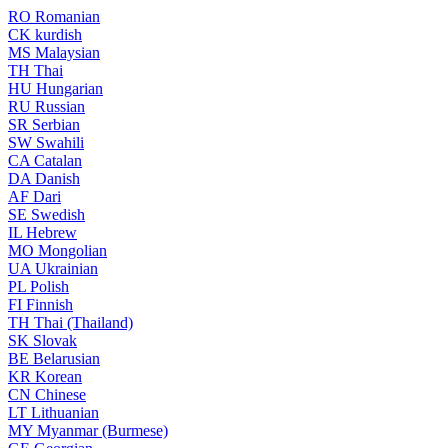
RO
Romanian
CK
kurdish
MS
Malaysian
TH
Thai
HU
Hungarian
RU
Russian
SR
Serbian
SW
Swahili
CA
Catalan
DA
Danish
AF
Dari
SE
Swedish
IL
Hebrew
MO
Mongolian
UA
Ukrainian
PL
Polish
FI
Finnish
TH
Thai (Thailand)
SK
Slovak
BE
Belarusian
KR
Korean
CN
Chinese
LT
Lithuanian
MY
Myanmar (Burmese)