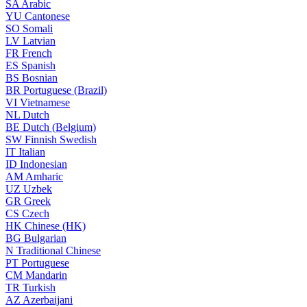
SA
Arabic
YU
Cantonese
SO
Somali
LV
Latvian
FR
French
ES
Spanish
BS
Bosnian
BR
Portuguese (Brazil)
VI
Vietnamese
NL
Dutch
BE
Dutch (Belgium)
SW
Finnish Swedish
IT
Italian
ID
Indonesian
AM
Amharic
UZ
Uzbek
GR
Greek
CS
Czech
HK
Chinese (HK)
BG
Bulgarian
N
Traditional Chinese
PT
Portuguese
CM
Mandarin
TR
Turkish
AZ
Azerbaijani