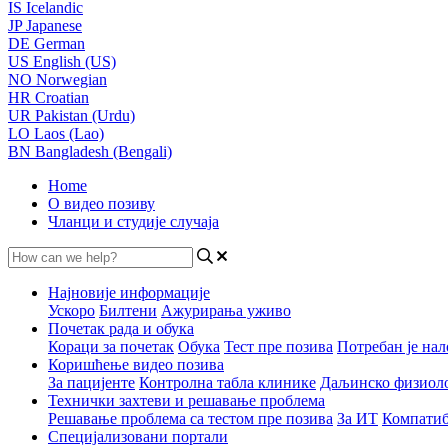
IS
Icelandic
JP
Japanese
DE
German
US
English (US)
NO
Norwegian
HR
Croatian
UR
Pakistan (Urdu)
LO
Laos (Lao)
BN
Bangladesh (Bengali)
Home
О видео позиву
Чланци и студије случаја
Најновије информације
Ускоро
Билтени
Ажурирања уживо
Почетак рада и обука
Кораци за почетак
Обука
Тест пре позива
Потребан је нал
Коришћење видео позива
За пацијенте
Контролна табла клинике
Даљинско физиол
Технички захтеви и решавање проблема
Решавање проблема са тестом пре позива
За ИТ
Компатиб
Специјализовани портали