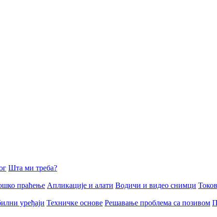
ог
Шта ми треба?
ошко праћење
Апликације и алати
Водичи и видео снимци
Токов
илни уређаји
Техничке основе
Решавање проблема са позивом
П