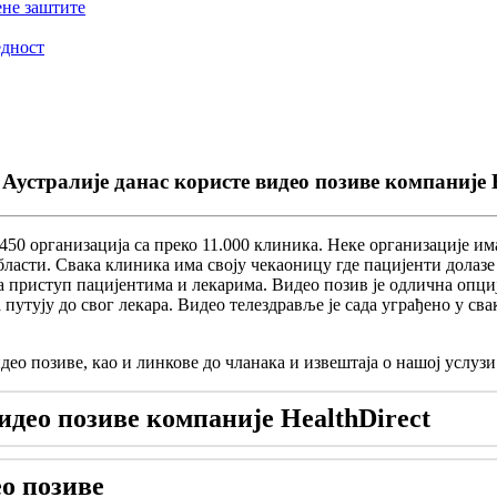
ене заштите
едност
Аустралије данас користе видео позиве компаније H
450
о
р
г
а
н
и
з
а
ц
и
ј
а
с
а
п
р
е
к
о
11
.
000
к
л
и
н
и
к
а
.
Н
е
к
е
о
р
г
а
н
и
з
а
ц
и
ј
е
и
м
б
л
а
с
т
и
.
С
в
а
к
а
к
л
и
н
и
к
а
и
м
а
с
в
о
ј
у
ч
е
к
а
о
н
и
ц
у
г
д
е
п
а
ц
и
ј
е
н
т
и
д
о
л
а
з
е
а
п
р
и
с
т
у
п
п
а
ц
и
ј
е
н
т
и
м
а
и
л
е
к
а
р
и
м
а
.
В
и
д
е
о
п
о
з
и
в
ј
е
о
д
л
и
ч
н
а
о
п
ц
и
а
п
у
т
у
ј
у
д
о
с
в
о
г
л
е
к
а
р
а
.
В
и
д
е
о
т
е
л
е
з
д
р
а
в
љ
е
ј
е
с
а
д
а
у
г
р
а
ђ
е
н
о
у
с
в
а
и
д
е
о
п
о
з
и
в
е
,
к
а
о
и
л
и
н
к
о
в
е
д
о
ч
л
а
н
а
к
а
и
и
з
в
е
ш
т
а
ј
а
о
н
а
ш
о
ј
у
с
л
у
з
и
и
д
е
о
п
о
з
и
в
е
к
о
м
п
а
н
и
ј
е
HealthDirect
е
о
п
о
з
и
в
е