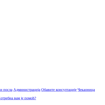
и посла
Администрација
Обавите консултације
Чекаоница
отребна вам је помоћ?