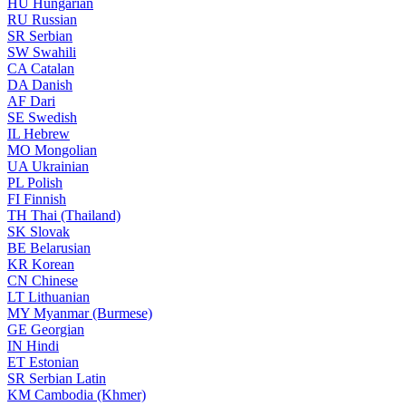
HU
Hungarian
RU
Russian
SR
Serbian
SW
Swahili
CA
Catalan
DA
Danish
AF
Dari
SE
Swedish
IL
Hebrew
MO
Mongolian
UA
Ukrainian
PL
Polish
FI
Finnish
TH
Thai (Thailand)
SK
Slovak
BE
Belarusian
KR
Korean
CN
Chinese
LT
Lithuanian
MY
Myanmar (Burmese)
GE
Georgian
IN
Hindi
ET
Estonian
SR
Serbian Latin
KM
Cambodia (Khmer)