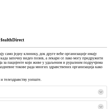
ealthDirect
а
ј
у
с
а
м
о
ј
е
д
н
у
к
л
и
н
и
к
у
,
д
о
к
д
р
у
г
е
в
е
ћ
е
о
р
г
а
н
и
з
а
ц
и
ј
е
и
м
а
ј
у
к
а
д
а
з
а
п
о
ч
н
у
в
и
д
е
о
п
о
з
и
в
,
а
л
е
к
а
р
и
с
е
л
а
к
о
м
о
г
у
п
р
и
д
р
у
ж
и
т
и
ј
а
з
а
п
а
ц
и
ј
е
н
т
е
к
о
ј
и
ж
и
в
е
у
у
д
а
љ
е
н
и
м
и
р
у
р
а
л
н
и
м
п
о
д
р
у
ч
ј
и
м
а
к
о
д
н
е
в
н
е
т
о
к
о
в
е
р
а
д
а
м
н
о
г
и
х
з
д
р
а
в
с
т
в
е
н
и
х
о
р
г
а
н
и
з
а
ц
и
ј
а
к
а
к
о
и
т
е
л
е
з
д
р
а
в
с
т
в
у
у
о
п
ш
т
е
.