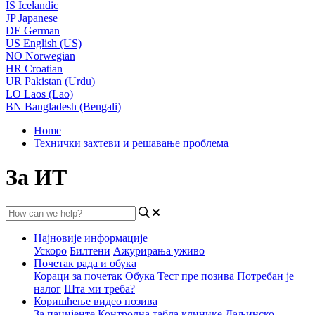
IS
Icelandic
JP
Japanese
DE
German
US
English (US)
NO
Norwegian
HR
Croatian
UR
Pakistan (Urdu)
LO
Laos (Lao)
BN
Bangladesh (Bengali)
Home
Технички захтеви и решавање проблема
За ИТ
Најновије информације
Ускоро
Билтени
Ажурирања уживо
Почетак рада и обука
Кораци за почетак
Обука
Тест пре позива
Потребан је
налог
Шта ми треба?
Коришћење видео позива
За пацијенте
Контролна табла клинике
Даљинско