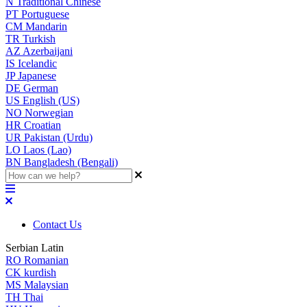
N
Traditional Chinese
PT
Portuguese
CM
Mandarin
TR
Turkish
AZ
Azerbaijani
IS
Icelandic
JP
Japanese
DE
German
US
English (US)
NO
Norwegian
HR
Croatian
UR
Pakistan (Urdu)
LO
Laos (Lao)
BN
Bangladesh (Bengali)
Contact Us
Serbian Latin
RO
Romanian
CK
kurdish
MS
Malaysian
TH
Thai