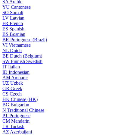
SA
Arabic
YU
Cantonese
SO
Somali
LV
Latvian
FR
French
ES
Spanish
BS
Bosnian
BR
Portuguese (Brazil)
VI
Vietnamese
NL
Dutch
BE
Dutch (Belgium)
SW
Finnish Swedish
IT
Italian
ID
Indonesian
AM
Amharic
UZ
Uzbek
GR
Greek
CS
Czech
HK
Chinese (HK)
BG
Bulgarian
N
Traditional Chinese
PT
Portuguese
CM
Mandarin
TR
Turkish
AZ
Azerbaijani