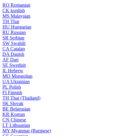
RO
Romanian
CK
kurdish
MS
Malaysian
TH
Thai
HU
Hungarian
RU
Russian
SR
Serbian
SW
Swahili
CA
Catalan
DA
Danish
AF
Dari
SE
Swedish
IL
Hebrew
MO
Mongolian
UA
Ukrainian
PL
Polish
FI
Finnish
TH
Thai (Thailand)
SK
Slovak
BE
Belarusian
KR
Korean
CN
Chinese
LT
Lithuanian
MY
Myanmar (Burmese)