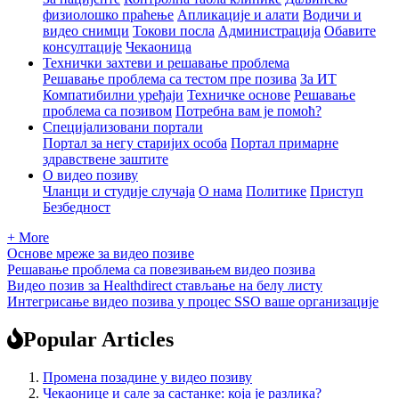
физиолошко праћење
Апликације и алати
Водичи и
видео снимци
Токови посла
Администрација
Обавите
консултације
Чекаоница
Технички захтеви и решавање проблема
Решавање проблема са тестом пре позива
За ИТ
Компатибилни уређаји
Техничке основе
Решавање
проблема са позивом
Потребна вам је помоћ?
Специјализовани портали
Портал за негу старијих особа
Портал примарне
здравствене заштите
О видео позиву
Чланци и студије случаја
О нама
Политике
Приступ
Безбедност
+ More
Основе мреже за видео позиве
Решавање проблема са повезивањем видео позива
Видео позив за Healthdirect стављање на белу листу
Интегрисање видео позива у процес SSO ваше организације
Popular Articles
Промена позадине у видео позиву
Чекаонице и сале за састанке: која је разлика?