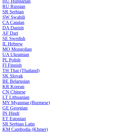
HU
Hungarian
RU
Russian
SR
Serbian
SW
Swahili
CA
Catalan
DA
Danish
AF
Dari
SE
Swedish
IL
Hebrew
MO
Mongolian
UA
Ukrainian
PL
Polish
FI
Finnish
TH
Thai (Thailand)
SK
Slovak
BE
Belarusian
KR
Korean
CN
Chinese
LT
Lithuanian
MY
Myanmar (Burmese)
GE
Georgian
IN
Hindi
ET
Estonian
SR
Serbian Latin
KM
Cambodia (Khmer)