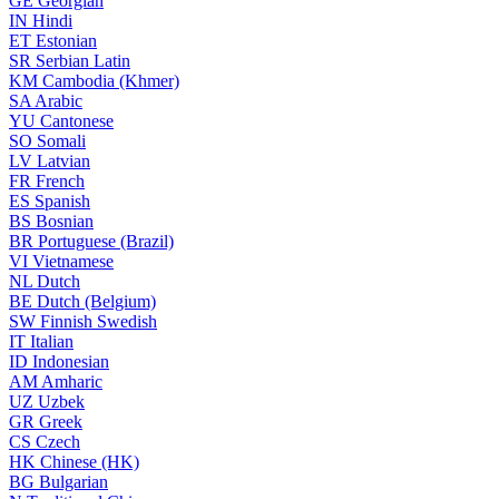
GE
Georgian
IN
Hindi
ET
Estonian
SR
Serbian Latin
KM
Cambodia (Khmer)
SA
Arabic
YU
Cantonese
SO
Somali
LV
Latvian
FR
French
ES
Spanish
BS
Bosnian
BR
Portuguese (Brazil)
VI
Vietnamese
NL
Dutch
BE
Dutch (Belgium)
SW
Finnish Swedish
IT
Italian
ID
Indonesian
AM
Amharic
UZ
Uzbek
GR
Greek
CS
Czech
HK
Chinese (HK)
BG
Bulgarian