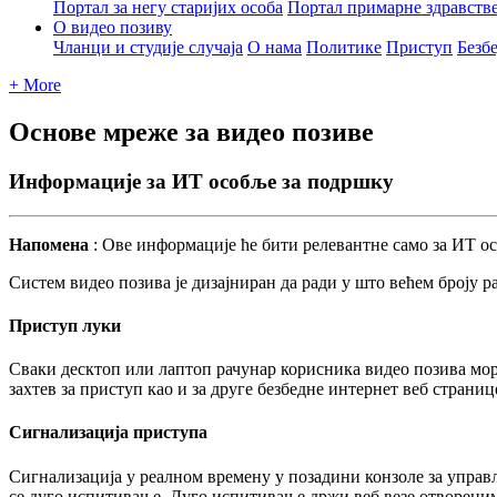
Портал за негу старијих особа
Портал примарне здравств
О видео позиву
Чланци и студије случаја
О нама
Политике
Приступ
Безб
+ More
Основе мреже за видео позиве
Информације за ИТ особље за подршку
Н
а
п
о
м
е
н
а
:
О
в
е
и
н
ф
о
р
м
а
ц
и
ј
е
ћ
е
б
и
т
и
р
е
л
е
в
а
н
т
н
е
с
а
м
о
з
а
И
Т
о
с
С
и
с
т
е
м
в
и
д
е
о
п
о
з
и
в
а
ј
е
д
и
з
а
ј
н
и
р
а
н
д
а
р
а
д
и
у
ш
т
о
в
е
ћ
е
м
б
р
о
ј
у
р
П
р
и
с
т
у
п
л
у
к
и
С
в
а
к
и
д
е
с
к
т
о
п
и
л
и
л
а
п
т
о
п
р
а
ч
у
н
а
р
к
о
р
и
с
н
и
к
а
в
и
д
е
о
п
о
з
и
в
а
м
о
з
а
х
т
е
в
з
а
п
р
и
с
т
у
п
к
а
о
и
з
а
д
р
у
г
е
б
е
з
б
е
д
н
е
и
н
т
е
р
н
е
т
в
е
б
с
т
р
а
н
и
ц
С
и
г
н
а
л
и
з
а
ц
и
ј
а
п
р
и
с
т
у
п
а
С
и
г
н
а
л
и
з
а
ц
и
ј
а
у
р
е
а
л
н
о
м
в
р
е
м
е
н
у
у
п
о
з
а
д
и
н
и
к
о
н
з
о
л
е
з
а
у
п
р
а
в
с
е
д
у
г
о
и
с
п
и
т
и
в
а
њ
е
.
Д
у
г
о
и
с
п
и
т
и
в
а
њ
е
д
р
ж
и
в
е
б
в
е
з
е
о
т
в
о
р
е
н
и