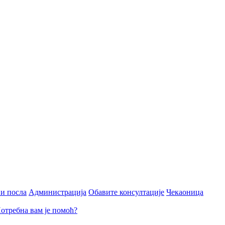
и посла
Администрација
Обавите консултације
Чекаоница
отребна вам је помоћ?