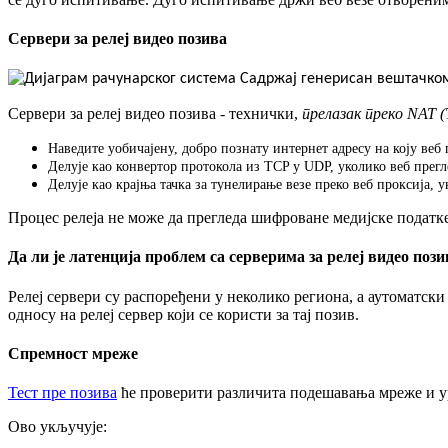
С
е
р
в
е
р
и
з
а
р
е
л
е
ј
в
и
д
е
о
п
о
з
и
в
а
С
е
р
в
е
р
и
з
а
р
е
л
е
ј
в
и
д
е
о
п
о
з
и
в
а
-
т
е
х
н
и
ч
к
и
,
п
р
е
л
а
з
а
к
п
р
е
к
о
NAT
(
Н
а
в
е
д
и
т
е
у
о
б
и
ч
а
ј
е
н
у
,
д
о
б
р
о
п
о
з
н
а
т
у
и
н
т
е
р
н
е
т
а
д
р
е
с
у
н
а
к
о
ј
у
в
е
б
Д
е
л
у
ј
е
к
а
о
к
о
н
в
е
р
т
о
р
п
р
о
т
о
к
о
л
а
и
з
TCP
у
UDP
,
у
к
о
л
и
к
о
в
е
б
п
р
е
г
л
Д
е
л
у
ј
е
к
а
о
к
р
а
ј
њ
а
т
а
ч
к
а
з
а
т
у
н
е
л
и
р
а
њ
е
в
е
з
е
п
р
е
к
о
в
е
б
п
р
о
к
с
и
ј
а
,
у
П
р
о
ц
е
с
р
е
л
е
ј
а
н
е
м
о
ж
е
д
а
п
р
е
г
л
е
д
а
ш
и
ф
р
о
в
а
н
е
м
е
д
и
ј
с
к
е
п
о
д
а
т
к
Д
а
л
и
ј
е
л
а
т
е
н
ц
и
ј
а
п
р
о
б
л
е
м
с
а
с
е
р
в
е
р
и
м
а
з
а
р
е
л
е
ј
в
и
д
е
о
п
о
з
и
Р
е
л
е
ј
с
е
р
в
е
р
и
с
у
р
а
с
п
о
р
е
ђ
е
н
и
у
н
е
к
о
л
и
к
о
р
е
г
и
о
н
а
,
а
а
у
т
о
м
а
т
с
к
и
о
д
н
о
с
у
н
а
р
е
л
е
ј
с
е
р
в
е
р
к
о
ј
и
с
е
к
о
р
и
с
т
и
з
а
т
а
ј
п
о
з
и
в
.
С
п
р
е
м
н
о
с
т
м
р
е
ж
е
Т
е
с
т
п
р
е
п
о
з
и
в
а
ћ
е
п
р
о
в
е
р
и
т
и
р
а
з
л
и
ч
и
т
а
п
о
д
е
ш
а
в
а
њ
а
м
р
е
ж
е
и
у
О
в
о
у
к
љ
у
ч
у
ј
е
: