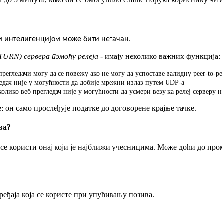
TURN
)
с
е
р
в
е
р
а
п
о
м
о
ћ
у
р
е
л
е
ј
а
-
и
м
а
ј
у
н
е
к
о
л
и
к
о
в
а
ж
н
и
х
ф
у
н
к
ц
и
ј
а
:
п
р
е
г
л
е
д
а
ч
и
м
о
г
у
д
а
с
е
п
о
в
е
ж
у
а
к
о
н
е
м
о
г
у
д
а
у
с
п
о
с
т
а
в
е
в
а
л
и
д
н
у
peer
-
to
-
pe
е
д
а
ч
н
и
ј
е
у
м
о
г
у
ћ
н
о
с
т
и
д
а
д
о
б
и
ј
е
м
р
е
ж
н
и
и
з
л
а
з
п
у
т
е
м
UDP
-
а
к
о
л
и
к
о
в
е
б
п
р
е
г
л
е
д
а
ч
н
и
ј
е
у
м
о
г
у
ћ
н
о
с
т
и
д
а
у
с
м
е
р
и
в
е
з
у
к
а
р
е
л
е
ј
с
е
р
в
е
р
у
н
е
;
о
н
с
а
м
о
п
р
о
с
л
е
ђ
у
ј
е
п
о
д
а
т
к
е
д
о
д
о
г
о
в
о
р
е
н
е
к
р
а
ј
њ
е
т
а
ч
к
е
.
в
а
?
с
е
к
о
р
и
с
т
и
о
н
а
ј
к
о
ј
и
ј
е
н
а
ј
б
л
и
ж
и
у
ч
е
с
н
и
ц
и
м
а
.
М
о
ж
е
д
о
ћ
и
д
о
п
р
о
р
е
ђ
а
ј
а
к
о
ј
а
с
е
к
о
р
и
с
т
е
п
р
и
у
п
у
ћ
и
в
а
њ
у
п
о
з
и
в
а
.