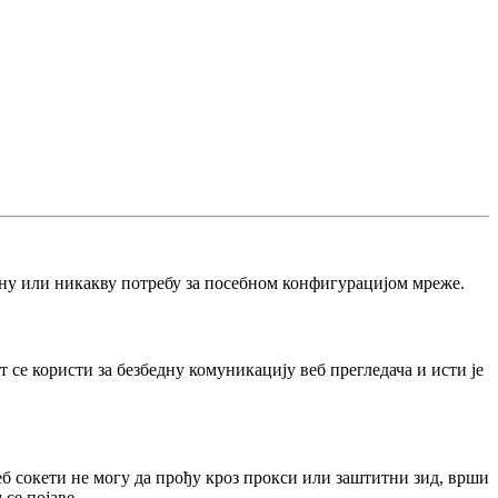
н
у
и
л
и
н
и
к
а
к
в
у
п
о
т
р
е
б
у
з
а
п
о
с
е
б
н
о
м
к
о
н
ф
и
г
у
р
а
ц
и
ј
о
м
м
р
е
ж
е
.
т
с
е
к
о
р
и
с
т
и
з
а
б
е
з
б
е
д
н
у
к
о
м
у
н
и
к
а
ц
и
ј
у
в
е
б
п
р
е
г
л
е
д
а
ч
а
и
и
с
т
и
ј
е
е
б
с
о
к
е
т
и
н
е
м
о
г
у
д
а
п
р
о
ђ
у
к
р
о
з
п
р
о
к
с
и
и
л
и
з
а
ш
т
и
т
н
и
з
и
д
,
в
р
ш
и
м
с
е
п
о
ј
а
в
е
.