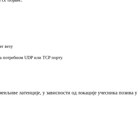
er
в
е
з
у
а
п
о
т
р
е
б
н
о
м
UDP
и
л
и
TCP
п
о
р
т
у
.
м
е
н
љ
и
в
е
л
а
т
е
н
ц
и
ј
е
,
у
з
а
в
и
с
н
о
с
т
и
о
д
л
о
к
а
ц
и
ј
е
у
ч
е
с
н
и
к
а
п
о
з
и
в
а
у