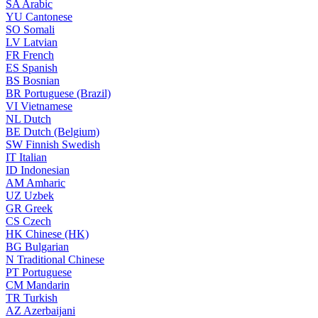
SA
Arabic
YU
Cantonese
SO
Somali
LV
Latvian
FR
French
ES
Spanish
BS
Bosnian
BR
Portuguese (Brazil)
VI
Vietnamese
NL
Dutch
BE
Dutch (Belgium)
SW
Finnish Swedish
IT
Italian
ID
Indonesian
AM
Amharic
UZ
Uzbek
GR
Greek
CS
Czech
HK
Chinese (HK)
BG
Bulgarian
N
Traditional Chinese
PT
Portuguese
CM
Mandarin
TR
Turkish
AZ
Azerbaijani