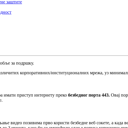
ене заштите
едност
о
б
љ
е
з
а
п
о
д
р
ш
к
у
.
а
з
л
и
ч
и
т
и
х
к
о
р
п
о
р
а
т
и
в
н
и
х
/
и
н
с
т
и
т
у
ц
и
о
н
а
л
н
и
х
м
р
е
ж
а
,
у
з
м
и
н
и
м
а
л
р
а
и
м
а
т
и
п
р
и
с
т
у
п
и
н
т
е
р
н
е
т
у
п
р
е
к
о
б
е
з
б
е
д
н
о
г
п
о
р
т
а
443
.
О
в
а
ј
п
о
р
е
.
љ
а
њ
е
в
и
д
е
о
п
о
з
и
в
и
м
а
п
р
в
о
к
о
р
и
с
т
и
б
е
з
б
е
д
н
е
в
е
б
с
о
к
е
т
е
,
а
к
а
д
а
в
м
д
о
3
м
и
н
у
т
а
,
к
а
к
о
б
и
с
е
о
м
о
г
у
ћ
и
л
о
с
л
а
њ
е
п
о
р
у
к
а
к
о
р
и
с
н
и
к
у
ч
и