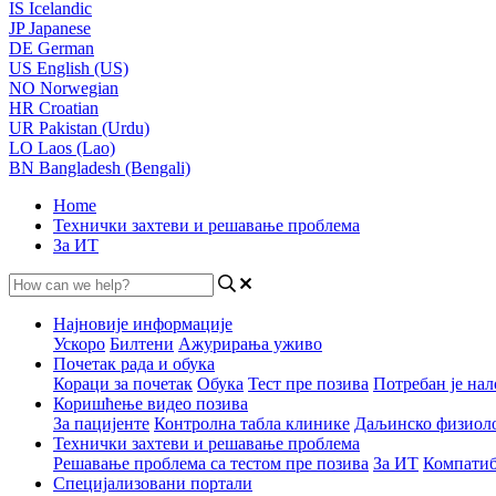
IS
Icelandic
JP
Japanese
DE
German
US
English (US)
NO
Norwegian
HR
Croatian
UR
Pakistan (Urdu)
LO
Laos (Lao)
BN
Bangladesh (Bengali)
Home
Технички захтеви и решавање проблема
За ИТ
Најновије информације
Ускоро
Билтени
Ажурирања уживо
Почетак рада и обука
Кораци за почетак
Обука
Тест пре позива
Потребан је нал
Коришћење видео позива
За пацијенте
Контролна табла клинике
Даљинско физиол
Технички захтеви и решавање проблема
Решавање проблема са тестом пре позива
За ИТ
Компатиб
Специјализовани портали