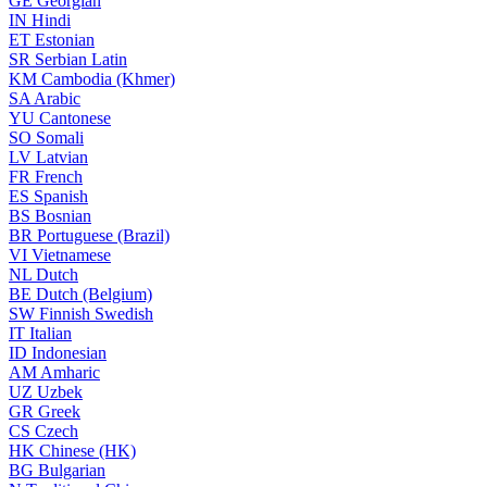
GE
Georgian
IN
Hindi
ET
Estonian
SR
Serbian Latin
KM
Cambodia (Khmer)
SA
Arabic
YU
Cantonese
SO
Somali
LV
Latvian
FR
French
ES
Spanish
BS
Bosnian
BR
Portuguese (Brazil)
VI
Vietnamese
NL
Dutch
BE
Dutch (Belgium)
SW
Finnish Swedish
IT
Italian
ID
Indonesian
AM
Amharic
UZ
Uzbek
GR
Greek
CS
Czech
HK
Chinese (HK)
BG
Bulgarian