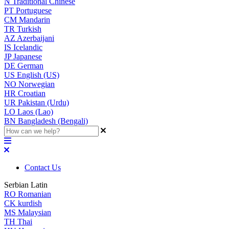
N
Traditional Chinese
PT
Portuguese
CM
Mandarin
TR
Turkish
AZ
Azerbaijani
IS
Icelandic
JP
Japanese
DE
German
US
English (US)
NO
Norwegian
HR
Croatian
UR
Pakistan (Urdu)
LO
Laos (Lao)
BN
Bangladesh (Bengali)
Contact Us
Serbian Latin
RO
Romanian
CK
kurdish
MS
Malaysian
TH
Thai