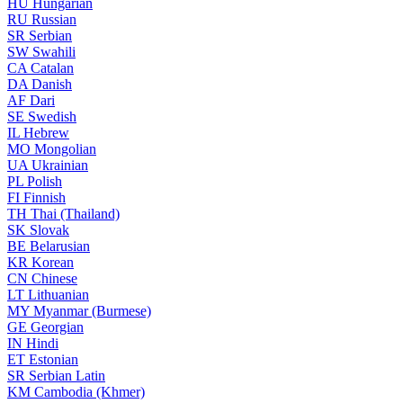
HU
Hungarian
RU
Russian
SR
Serbian
SW
Swahili
CA
Catalan
DA
Danish
AF
Dari
SE
Swedish
IL
Hebrew
MO
Mongolian
UA
Ukrainian
PL
Polish
FI
Finnish
TH
Thai (Thailand)
SK
Slovak
BE
Belarusian
KR
Korean
CN
Chinese
LT
Lithuanian
MY
Myanmar (Burmese)
GE
Georgian
IN
Hindi
ET
Estonian
SR
Serbian Latin
KM
Cambodia (Khmer)