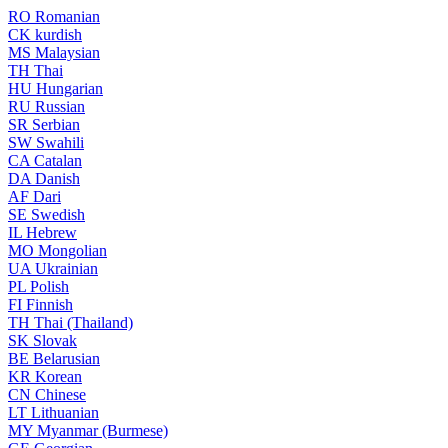
RO
Romanian
CK
kurdish
MS
Malaysian
TH
Thai
HU
Hungarian
RU
Russian
SR
Serbian
SW
Swahili
CA
Catalan
DA
Danish
AF
Dari
SE
Swedish
IL
Hebrew
MO
Mongolian
UA
Ukrainian
PL
Polish
FI
Finnish
TH
Thai (Thailand)
SK
Slovak
BE
Belarusian
KR
Korean
CN
Chinese
LT
Lithuanian
MY
Myanmar (Burmese)