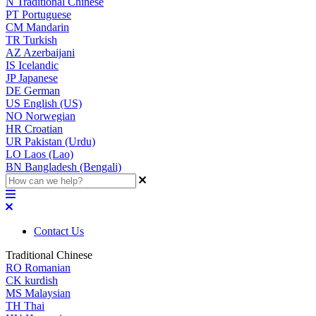
N
Traditional Chinese
PT
Portuguese
CM
Mandarin
TR
Turkish
AZ
Azerbaijani
IS
Icelandic
JP
Japanese
DE
German
US
English (US)
NO
Norwegian
HR
Croatian
UR
Pakistan (Urdu)
LO
Laos (Lao)
BN
Bangladesh (Bengali)
Contact Us
Traditional Chinese
RO
Romanian
CK
kurdish
MS
Malaysian
TH
Thai