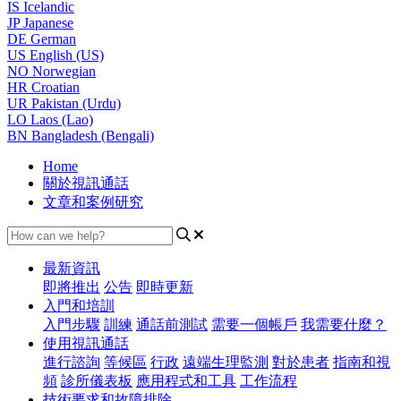
IS
Icelandic
JP
Japanese
DE
German
US
English (US)
NO
Norwegian
HR
Croatian
UR
Pakistan (Urdu)
LO
Laos (Lao)
BN
Bangladesh (Bengali)
Home
關於視訊通話
文章和案例研究
最新資訊
即將推出
公告
即時更新
入門和培訓
入門步驟
訓練
通話前測試
需要一個帳戶
我需要什麼？
使用視訊通話
進行諮詢
等候區
行政
遠端生理監測
對於患者
指南和視
頻
診所儀表板
應用程式和工具
工作流程
技術要求和故障排除