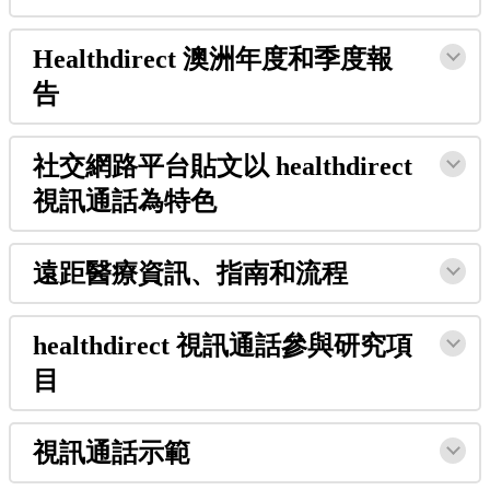
Healthdirect
澳
洲
年
度
和
季
度
報
告
社
交
網
路
平
台
貼
文
以
healthdirect
視
訊
通
話
為
特
色
遠
距
醫
療
資
訊
、
指
南
和
流
程
healthdirect
視
訊
通
話
參
與
研
究
項
目
視
訊
通
話
示
範