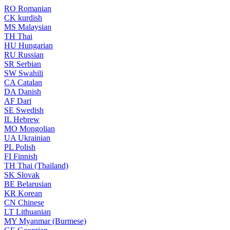
RO
Romanian
CK
kurdish
MS
Malaysian
TH
Thai
HU
Hungarian
RU
Russian
SR
Serbian
SW
Swahili
CA
Catalan
DA
Danish
AF
Dari
SE
Swedish
IL
Hebrew
MO
Mongolian
UA
Ukrainian
PL
Polish
FI
Finnish
TH
Thai (Thailand)
SK
Slovak
BE
Belarusian
KR
Korean
CN
Chinese
LT
Lithuanian
MY
Myanmar (Burmese)