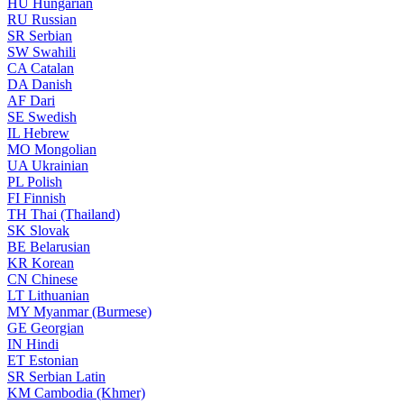
HU
Hungarian
RU
Russian
SR
Serbian
SW
Swahili
CA
Catalan
DA
Danish
AF
Dari
SE
Swedish
IL
Hebrew
MO
Mongolian
UA
Ukrainian
PL
Polish
FI
Finnish
TH
Thai (Thailand)
SK
Slovak
BE
Belarusian
KR
Korean
CN
Chinese
LT
Lithuanian
MY
Myanmar (Burmese)
GE
Georgian
IN
Hindi
ET
Estonian
SR
Serbian Latin
KM
Cambodia (Khmer)