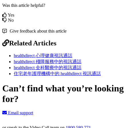
Was this article helpful?
Yes
No
Give feedback about this article
Related Articles
healthdirect 心理健康視訊通話
healthdirect 殘障服務中的視訊通話
healthdirect 全科醫療中的視訊通話
住宅老年護理機構中的 healthdirect 視訊通話
Can’t find what you’re looking
for?
Email support
or speak to the Video Call team on
1800 580 771