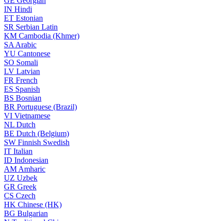
GE
Georgian
IN
Hindi
ET
Estonian
SR
Serbian Latin
KM
Cambodia (Khmer)
SA
Arabic
YU
Cantonese
SO
Somali
LV
Latvian
FR
French
ES
Spanish
BS
Bosnian
BR
Portuguese (Brazil)
VI
Vietnamese
NL
Dutch
BE
Dutch (Belgium)
SW
Finnish Swedish
IT
Italian
ID
Indonesian
AM
Amharic
UZ
Uzbek
GR
Greek
CS
Czech
HK
Chinese (HK)
BG
Bulgarian