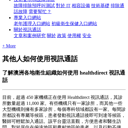
故障排除預呼叫測試
對於 IT
相容設備
技術基礎
排除通
話故障
需要幫忙？
專業入口網站
老年護理入口網站
初級衛生保健入口網站
關於視訊通話
文章和案例研究
關於
政策
使用權
安全
+ More
其他人如何使用視訊通話
了解澳洲各地衛生組織如何使用 healthdirect 視訊通
話
目
前
，
超
過
450
家
機
構
正
在
使
用
Healthdirect
視
訊
通
話
，
其
診
所
數
量
超
過
11
,
000
家
。
有
些
機
構
只
有
一
家
診
所
，
而
其
他
一
些
大
型
機
構
則
擁
有
多
家
診
所
，
每
個
專
科
領
域
都
設
有
一
家
。
每
間
診
所
都
設
有
專
屬
等
候
區
，
患
者
發
動
視
訊
通
話
後
即
可
到
達
等
候
區
，
醫
師
可
輕
鬆
加
入
通
話
。
該
平
台
靈
活
直
觀
，
方
便
患
者
和
醫
生
訪
問
。
對
於
居
住
在
偏
遠
地
區
和
農
村
地
區
的
患
者
，
以
及
行
動
不
便
、