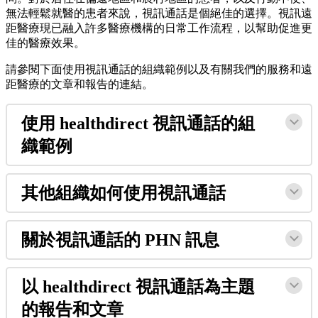
無
法
輕
鬆
就
醫
的
患
者
來
說
，
視
訊
通
話
是
個
絕
佳
的
選
擇
。
視
訊
遠
距
醫
療
現
已
融
入
許
多
醫
療
機
構
的
日
常
工
作
流
程
，
以
幫
助
促
進
更
佳
的
醫
療
效
果
。
請
參
閱
下
面
使
用
視
訊
通
話
的
組
織
範
例
以
及
有
關
我
們
的
服
務
和
遠
距
醫
療
的
文
章
和
報
告
的
連
結
。
使
用
healthdirect
視
訊
通
話
的
組
織
範
例
其
他
組
織
如
何
使
用
視
訊
通
話
關
於
視
訊
通
話
的
PHN
訊
息
以
healthdirect
視
訊
通
話
為
主
題
的
報
告
和
文
章