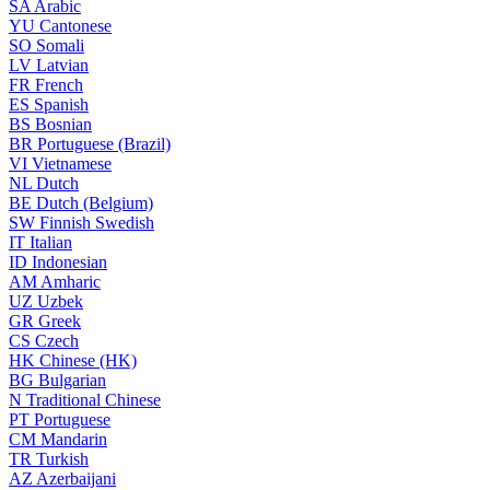
SA
Arabic
YU
Cantonese
SO
Somali
LV
Latvian
FR
French
ES
Spanish
BS
Bosnian
BR
Portuguese (Brazil)
VI
Vietnamese
NL
Dutch
BE
Dutch (Belgium)
SW
Finnish Swedish
IT
Italian
ID
Indonesian
AM
Amharic
UZ
Uzbek
GR
Greek
CS
Czech
HK
Chinese (HK)
BG
Bulgarian
N
Traditional Chinese
PT
Portuguese
CM
Mandarin
TR
Turkish
AZ
Azerbaijani