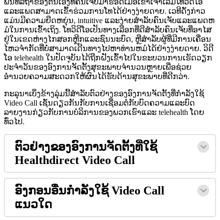
ພ
ນ
ທ
ລ
ຖ
າ
ຂ
ອ
ງ
ຕ
ນ
ເ
ອ
ງ
ທ
ຄ
ນ
ເ
ຈ
ບ
ມ
າ
ຮ
ອ
ດ
ເ
ມ
ອ
ເ
ຂ
າ
ເ
ຈ
າ
ເ
ລ
ມ
ໂ
ທ
ວ
ດ
ໂ
ອ
ແ
ລ
ະ
ແ
ພ
ດ
ສ
າ
ມ
າ
ດ
ເ
ຂ
າ
ຮ
ວ
ມ
ກ
າ
ນ
ໂ
ທ
ໄ
ດ
ຢ
າ
ງ
ງ
າ
ຍ
ດ
າ
ຍ
.
ເ
ວ
ທ
ດ
ງ
ກ
າ
ວ
ແ
ມ
ນ
ມ
ຄ
ວ
າ
ມ
ຍ
ດ
ຫ
ຍ
ນ
,
intuitive
ແ
ລ
ະ
ງ
າ
ຍ
ສ
າ
ລ
ບ
ຄ
ນ
ເ
ຈ
ບ
ແ
ລ
ະ
ແ
ພ
ດ
ຫ
ມ
ໃ
ນ
ກ
າ
ນ
ເ
ຂ
າ
ເ
ຖ
ງ
.
ໂ
ທ
ວ
ດ
ໂ
ອ
ເ
ປ
ນ
ທ
າ
ງ
ເ
ລ
ອ
ກ
ທ
ດ
ສ
າ
ລ
ບ
ຄ
ນ
ເ
ຈ
ບ
ທ
ອ
າ
ໄ
ສ
ຢ
ໃ
ນ
ເ
ຂ
ດ
ຫ
າ
ງ
ໄ
ກ
ສ
ອ
ກ
ຫ
ກ
ແ
ລ
ະ
ຊ
ນ
ນ
ະ
ບ
ດ
,
ຫ
ສ
າ
ລ
ບ
ຜ
ທ
ມ
ກ
າ
ນ
ເ
ຄ
ອ
ນ
ໄ
ຫ
ວ
ຈ
າ
ກ
ດ
ທ
ບ
ສ
າ
ມ
າ
ດ
ເ
ດ
ນ
ທ
າ
ງ
ໄ
ປ
ຫ
າ
ທ
າ
ນ
ຫ
ມ
ໄ
ດ
ຢ
າ
ງ
ງ
າ
ຍ
ດ
າ
ຍ
.
ວ
ດ
ໂ
ອ
telehealth
ໃ
ນ
ປ
ດ
ຈ
ບ
ນ
ໄ
ດ
ຖ
ກ
ຝ
ງ
ເ
ຂ
າ
ໄ
ປ
ໃ
ນ
ຂ
ະ
ບ
ວ
ນ
ກ
າ
ນ
ເ
ຮ
ດ
ວ
ຽ
ກ
ປ
ະ
ຈ
າ
ວ
ນ
ຂ
ອ
ງ
ອ
ງ
ກ
າ
ນ
ຈ
ດ
ຕ
ງ
ສ
ຂ
ະ
ພ
າ
ບ
ຈ
າ
ນ
ວ
ນ
ຫ
າ
ຍ
ເ
ພ
ອ
ຊ
ວ
ຍ
ອ
າ
ນ
ວ
ຍ
ຄ
ວ
າ
ມ
ສ
ະ
ດ
ວ
ກ
ໃ
ຫ
ຜ
ນ
ໄ
ດ
ຮ
ບ
ດ
າ
ນ
ສ
ຂ
ະ
ພ
າ
ບ
ທ
ດ
ກ
ວ
າ
.
ກ
ະ
ລ
ນ
າ
ເ
ບ
ງ
ຂ
າ
ງ
ລ
ມ
ນ
ສ
າ
ລ
ບ
ຕ
ວ
ຢ
າ
ງ
ຂ
ອ
ງ
ອ
ງ
ກ
າ
ນ
ຈ
ດ
ຕ
ງ
ທ
ກ
າ
ລ
ງ
ໃ
ຊ
Video
Call
ເ
ຊ
ນ
ດ
ຽ
ວ
ກ
ນ
ກ
ບ
ກ
າ
ນ
ເ
ຊ
ອ
ມ
ຕ
ກ
ບ
ບ
ດ
ຄ
ວ
າ
ມ
ແ
ລ
ະ
ບ
ດ
ລ
າ
ຍ
ງ
າ
ນ
ກ
ຽ
ວ
ກ
ບ
ກ
າ
ນ
ບ
ລ
ກ
າ
ນ
ຂ
ອ
ງ
ພ
ວ
ກ
ເ
ຮ
າ
ແ
ລ
ະ
telehealth
ໂ
ດ
ຍ
ທ
ວ
ໄ
ປ
.
ຕ
ວ
ຢ
າ
ງ
ຂ
ອ
ງ
ອ
ງ
ກ
າ
ນ
ຈ
ດ
ຕ
ງ
ທ
ໃ
ຊ
Healthdirect
Video
Call
ອ
ງ
ກ
ອ
ນ
ອ
ນ
ກ
ລ
ງ
ໃ
ຊ
Video
Call
ແ
ນ
ວ
ໃ
ດ