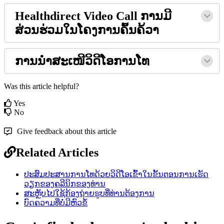
Healthdirect
Video
Call
ກ
າ
ນ
ມ
ສ
ວ
ນ
ຮ
ວ
ມ
ໃ
ນ
ໂ
ຄ
ງ
ກ
າ
ນ
ຄ
ນ
ຄ
ວ
າ
ກ
າ
ນ
ນ
ສ
ະ
ເ
ໜ
ວ
ດ
ໂ
ອ
ກ
າ
ນ
ໂ
ທ
Was this article helpful?
Yes
No
Give feedback about this article
Related Articles
ປະສົມປະສານການໂທດ້ວຍວິດີໂອເຂົ້າໃນຂັ້ນຕອນການເຮັດ
ວຽກຂອງຄລີນິກຂອງທ່ານ
ສະຫຼັບໄປໃຊ້ກ້ອງຖ່າຍຮູບທີ່ທ່ານຕ້ອງການ
ບົດຄວາມທີ່ບໍ່ມີຫົວຂໍ້