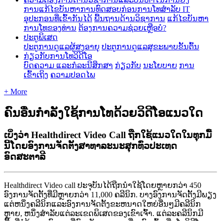
ການ​ແກ້​ໄຂ​ບັນ​ຫາ​ການ​ທົດ​ສອບ​ກ່ອນ​ການ​ໂທ​
ສໍາລັບ IT
ອຸປະກອນທີ່ເຂົ້າກັນໄດ້
ພື້ນຖານດ້ານວິຊາການ
ແກ້ໄຂບັນຫາ
ການໂທຂອງທ່ານ
ຕ້ອງການຄວາມຊ່ວຍເຫຼືອບໍ?
ປະຕູພິເສດ
ປະຕູການດູແລຜູ້ສູງອາຍຸ
ປະຕູການດູແລສຸຂະພາບຂັ້ນຕົ້ນ
ກ່ຽວກັບການໂທວິດີໂອ
ບົດຄວາມ ແລະກໍລະນີສຶກສາ
ກ່ຽວກັບ
ນະໂຍບາຍ
ການ
ເຂົ້າເຖິງ
ຄວາມປອດໄພ
+ More
ຄົນອື່ນກຳລັງໃຊ້ການໂທດ້ວຍວິດີໂອແນວໃດ
ເບິ່ງວ່າ Healthdirect Video Call ຖືກໃຊ້ແນວໃດໃນທຸກມື້
ນີ້ໂດຍອົງການຈັດຕັ້ງສາທາລະນະສຸກທົ່ວປະເທດ
ອົດສະຕາລີ
Healthdirect
Video
call
ປ
ະ
ຈ
ບ
ນ
ໄ
ດ
ຖ
ກ
ນ
າ
ໃ
ຊ
ໂ
ດ
ຍ
ຫ
າ
ຍ
ກ
ວ
າ
450
ອ
ງ
ກ
າ
ນ
ຈ
ດ
ຕ
ງ
ທ
ມ
ຫ
າ
ຍ
ກ
ວ
າ
11
,
000
ຄ
ລ
ນ
ກ
.
ບ
າ
ງ
ອ
ງ
ກ
າ
ນ
ຈ
ດ
ຕ
ງ
ມ
ພ
ຽ
ງ
ແ
ຕ
ຫ
ນ
ງ
ຄ
ລ
ນ
ກ
ແ
ລ
ະ
ອ
ງ
ກ
າ
ນ
ຈ
ດ
ຕ
ງ
ຂ
ະ
ຫ
ນ
າ
ດ
ໃ
ຫ
ຍ
ອ
ນ
ໆ
ມ
ຄ
ລ
ນ
ກ
ຫ
າ
ຍ
,
ຫ
ນ
ງ
ສ
າ
ລ
ບ
ແ
ຕ
ລ
ະ
ເ
ຂ
ດ
ພ
ເ
ສ
ດ
ຂ
ອ
ງ
ເ
ຂ
າ
ເ
ຈ
າ
.
ແ
ຕ
ລ
ະ
ຄ
ລ
ນ
ກ
ມ