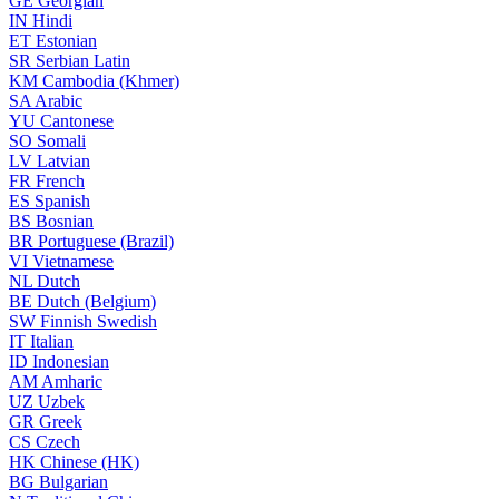
GE
Georgian
IN
Hindi
ET
Estonian
SR
Serbian Latin
KM
Cambodia (Khmer)
SA
Arabic
YU
Cantonese
SO
Somali
LV
Latvian
FR
French
ES
Spanish
BS
Bosnian
BR
Portuguese (Brazil)
VI
Vietnamese
NL
Dutch
BE
Dutch (Belgium)
SW
Finnish Swedish
IT
Italian
ID
Indonesian
AM
Amharic
UZ
Uzbek
GR
Greek
CS
Czech
HK
Chinese (HK)
BG
Bulgarian