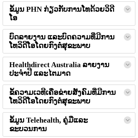
ຂ
ມ
ນ
PHN
ກ
ຽ
ວ
ກ
ບ
ກ
າ
ນ
ໂ
ທ
ດ
ວ
ຍ
ວ
ດ
ໂ
ອ
ບ
ດ
ລ
າ
ຍ
ງ
າ
ນ
ແ
ລ
ະ
ບ
ດ
ຄ
ວ
າ
ມ
ທ
ມ
ກ
າ
ນ
ໂ
ທ
ວ
ດ
ໂ
ອ
ໂ
ດ
ຍ
ກ
ງ
ຕ
ສ
ຂ
ະ
ພ
າ
ບ
Healthdirect
Australia
ລ
າ
ຍ
ງ
າ
ນ
ປ
ະ
ຈ
ປ
ແ
ລ
ະ
ໄ
ຕ
ມ
າ
ດ
ຂ
ຄ
ວ
າ
ມ
ເ
ວ
ທ
ເ
ຄ
ອ
ຂ
າ
ຍ
ສ
ງ
ຄ
ມ
ທ
ມ
ກ
າ
ນ
ໂ
ທ
ວ
ດ
ໂ
ອ
ໂ
ດ
ຍ
ກ
ງ
ຕ
ສ
ຂ
ະ
ພ
າ
ບ
ຂ
ມ
ນ
Telehealth
,
ຄ
ມ
ແ
ລ
ະ
ຂ
ະ
ບ
ວ
ນ
ກ
າ
ນ