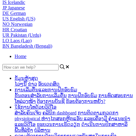
IS
Icelandic
JP
Japanese
DE
German
US
English (US)
NO
Norwegian
HR
Croatian
UR
Pakistan (Urdu)
LO
Laos (Lao)
BN
Bangladesh (Bengali)
Home
ຂໍ້ມູນຫຼ້າສຸດ
ໄວໆນີ້
ຂ່າວ
ອັບເດດສົດ
ການເລີ່ມຕົ້ນແລະການຝຶກອົບຮົມ
ຂັ້ນຕອນສໍາລັບການເລີ່ມຕົ້ນ
ການຝຶກອົບຮົມ
ການທົດສອບການ
ໂທລ່ວງໜ້າ
ຕ້ອງການບັນຊີ
ຂ້ອຍຕ້ອງການຫຍັງ?
ໃຊ້ການໂທດ້ວຍວິດີໂອ
ສໍາລັບຄົນເຈັບ
ຄລີນິກ dashboard
ການ​ຕິດ​ຕາມ​ກວດ​ກາ
physiological ຫ່າງ​ໄກ​ສອກ​ຫຼີກ​
ແອັບ ແລະເຄື່ອງມື
ຄຳແນະນຳ
ແລະວິດີໂອ
ຂະບວນການເຮັດວຽກ
ດໍາເນີນການປຶກສາຫາລື
ພື້ນທີ່ລໍຖ້າ
ບໍລິຫານ
ຄວາມຕ້ອງການດ້ານວິຊາການແລະບັນຫາໃນການຍິງ