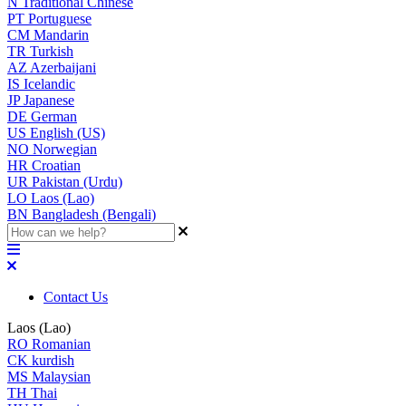
N
Traditional Chinese
PT
Portuguese
CM
Mandarin
TR
Turkish
AZ
Azerbaijani
IS
Icelandic
JP
Japanese
DE
German
US
English (US)
NO
Norwegian
HR
Croatian
UR
Pakistan (Urdu)
LO
Laos (Lao)
BN
Bangladesh (Bengali)
Contact Us
Laos (Lao)
RO
Romanian
CK
kurdish
MS
Malaysian
TH
Thai