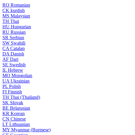
RO
Romanian
CK
kurdish
MS
Malaysian
TH
Thai
HU
Hungarian
RU
Russian
SR
Serbian
SW
Swahili
CA
Catalan
DA
Danish
AF
Dari
SE
Swedish
IL
Hebrew
MO
Mongolian
UA
Ukrainian
PL
Polish
FI
Finnish
TH
Thai (Thailand)
SK
Slovak
BE
Belarusian
KR
Korean
CN
Chinese
LT
Lithuanian
MY
Myanmar (Burmese)