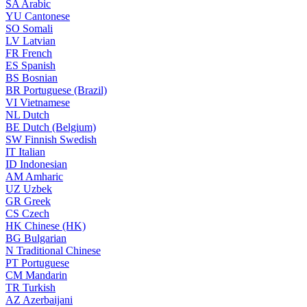
SA
Arabic
YU
Cantonese
SO
Somali
LV
Latvian
FR
French
ES
Spanish
BS
Bosnian
BR
Portuguese (Brazil)
VI
Vietnamese
NL
Dutch
BE
Dutch (Belgium)
SW
Finnish Swedish
IT
Italian
ID
Indonesian
AM
Amharic
UZ
Uzbek
GR
Greek
CS
Czech
HK
Chinese (HK)
BG
Bulgarian
N
Traditional Chinese
PT
Portuguese
CM
Mandarin
TR
Turkish
AZ
Azerbaijani