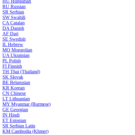
HU
Hungarian
RU
Russian
SR
Serbian
SW
Swahili
CA
Catalan
DA
Danish
AF
Dari
SE
Swedish
IL
Hebrew
MO
Mongolian
UA
Ukrainian
PL
Polish
FI
Finnish
TH
Thai (Thailand)
SK
Slovak
BE
Belarusian
KR
Korean
CN
Chinese
LT
Lithuanian
MY
Myanmar (Burmese)
GE
Georgian
IN
Hindi
ET
Estonian
SR
Serbian Latin
KM
Cambodia (Khmer)