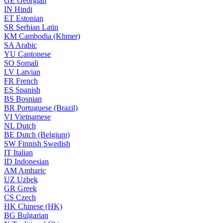
GE
Georgian
IN
Hindi
ET
Estonian
SR
Serbian Latin
KM
Cambodia (Khmer)
SA
Arabic
YU
Cantonese
SO
Somali
LV
Latvian
FR
French
ES
Spanish
BS
Bosnian
BR
Portuguese (Brazil)
VI
Vietnamese
NL
Dutch
BE
Dutch (Belgium)
SW
Finnish Swedish
IT
Italian
ID
Indonesian
AM
Amharic
UZ
Uzbek
GR
Greek
CS
Czech
HK
Chinese (HK)
BG
Bulgarian