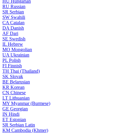
HU
Hungarian
RU
Russian
SR
Serbian
SW
Swahili
CA
Catalan
DA
Danish
AF
Dari
SE
Swedish
IL
Hebrew
MO
Mongolian
UA
Ukrainian
PL
Polish
FI
Finnish
TH
Thai (Thailand)
SK
Slovak
BE
Belarusian
KR
Korean
CN
Chinese
LT
Lithuanian
MY
Myanmar (Burmese)
GE
Georgian
IN
Hindi
ET
Estonian
SR
Serbian Latin
KM
Cambodia (Khmer)