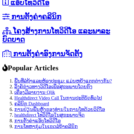
ແອັບໂທວິດີໂອ
ການຕັ້ງຄ່າຄລີນິກ
ໂຄງສ້າງການໂທວິດີໂອ ແລະພາລະ
ບົດບາດ
ການຕັ້ງຄ່າອົງການຈັດຕັ້ງ
Popular Articles
ພື້ນທີ່ລໍຖ້າແລະຫ້ອງປະຊຸມ: ແມ່ນຫຍັງແຕກຕ່າງກັນ?
ລິ້ງຄ໌ຂ່າວທາງວິດີໂອເພື່ອສຸຂະພາບໂດຍກົງ
ເຄື່ອງມືລາຍງານ Qlik
Healthdirect Video Call ໃນການປະຕິບັດທົ່ວໄປ
ຄລີນິກ Dashboard
ການປ່ຽນພື້ນຫຼັງຂອງທ່ານໃນການໂທດ້ວຍວິດີໂອ
healthdirect ໂທວິດີໂອໃນສຸຂະພາບຈິດ
ການຕັ້ງຄ່າແອັບໂທວິດີໂອ
ການໂທຫາກຸ່ມໃນເຂດລໍຖ້າຄລີນິກ