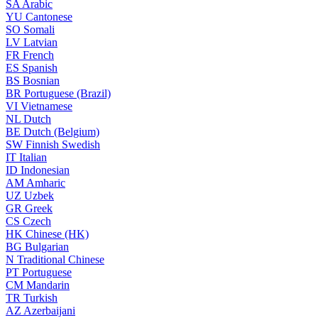
SA
Arabic
YU
Cantonese
SO
Somali
LV
Latvian
FR
French
ES
Spanish
BS
Bosnian
BR
Portuguese (Brazil)
VI
Vietnamese
NL
Dutch
BE
Dutch (Belgium)
SW
Finnish Swedish
IT
Italian
ID
Indonesian
AM
Amharic
UZ
Uzbek
GR
Greek
CS
Czech
HK
Chinese (HK)
BG
Bulgarian
N
Traditional Chinese
PT
Portuguese
CM
Mandarin
TR
Turkish
AZ
Azerbaijani