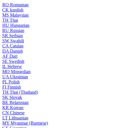
RO
Romanian
CK
kurdish
MS
Malaysian
TH
Thai
HU
Hungarian
RU
Russian
SR
Serbian
SW
Swahili
CA
Catalan
DA
Danish
AF
Dari
SE
Swedish
IL
Hebrew
MO
Mongolian
UA
Ukrainian
PL
Polish
FI
Finnish
TH
Thai (Thailand)
SK
Slovak
BE
Belarusian
KR
Korean
CN
Chinese
LT
Lithuanian
MY
Myanmar (Burmese)