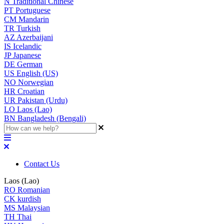
N
Traditional Chinese
PT
Portuguese
CM
Mandarin
TR
Turkish
AZ
Azerbaijani
IS
Icelandic
JP
Japanese
DE
German
US
English (US)
NO
Norwegian
HR
Croatian
UR
Pakistan (Urdu)
LO
Laos (Lao)
BN
Bangladesh (Bengali)
Contact Us
Laos (Lao)
RO
Romanian
CK
kurdish
MS
Malaysian
TH
Thai