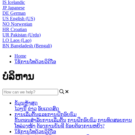
IS
Icelandic
JP
Japanese
DE
German
US
English (US)
NO
Norwegian
HR
Croatian
UR
Pakistan (Urdu)
LO
Laos (Lao)
BN
Bangladesh (Bengali)
Home
ໃຊ້ການໂທດ້ວຍວິດີໂອ
ບໍລິຫານ
ຂໍ້ມູນຫຼ້າສຸດ
ໄວໆນີ້
ຂ່າວ
ອັບເດດສົດ
ການເລີ່ມຕົ້ນແລະການຝຶກອົບຮົມ
ຂັ້ນຕອນສໍາລັບການເລີ່ມຕົ້ນ
ການຝຶກອົບຮົມ
ການທົດສອບການ
ໂທລ່ວງໜ້າ
ຕ້ອງການບັນຊີ
ຂ້ອຍຕ້ອງການຫຍັງ?
ໃຊ້ການໂທດ້ວຍວິດີໂອ