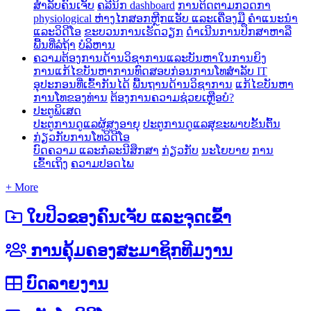
ສໍາລັບຄົນເຈັບ
ຄລີນິກ dashboard
ການ​ຕິດ​ຕາມ​ກວດ​ກາ
physiological ຫ່າງ​ໄກ​ສອກ​ຫຼີກ​
ແອັບ ແລະເຄື່ອງມື
ຄຳແນະນຳ
ແລະວິດີໂອ
ຂະບວນການເຮັດວຽກ
ດໍາເນີນການປຶກສາຫາລື
ພື້ນທີ່ລໍຖ້າ
ບໍລິຫານ
ຄວາມຕ້ອງການດ້ານວິຊາການແລະບັນຫາໃນການຍິງ
ການ​ແກ້​ໄຂ​ບັນ​ຫາ​ການ​ທົດ​ສອບ​ກ່ອນ​ການ​ໂທ​
ສໍາລັບ IT
ອຸປະກອນທີ່ເຂົ້າກັນໄດ້
ພື້ນຖານດ້ານວິຊາການ
ແກ້ໄຂບັນຫາ
ການໂທຂອງທ່ານ
ຕ້ອງການຄວາມຊ່ວຍເຫຼືອບໍ?
ປະຕູພິເສດ
ປະຕູການດູແລຜູ້ສູງອາຍຸ
ປະຕູການດູແລສຸຂະພາບຂັ້ນຕົ້ນ
ກ່ຽວກັບການໂທວິດີໂອ
ບົດຄວາມ ແລະກໍລະນີສຶກສາ
ກ່ຽວກັບ
ນະໂຍບາຍ
ການ
ເຂົ້າເຖິງ
ຄວາມປອດໄພ
+ More
ໃບປິວຂອງຄົນເຈັບ ແລະຈຸດເຂົ້າ
ການຄຸ້ມຄອງສະມາຊິກທີມງານ
ບົດລາຍງານ